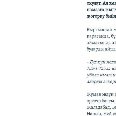
ЭЖЕ-СИҢДИЛЕР
окулат. Ал э
намазга жыгы
АЗАТТЫК+
жогорку бийл
ЫҢГАЙСЫЗ СУРООЛОР
Кыргызстан 
караганда, б
аймагында ай
буларды айты
- Бул күн исл
Алла-Таала «
убада кылган.
аларды эскер
Жумановдун а
орточо баасы
Жалалабад, Б
Нарын, Чүй о