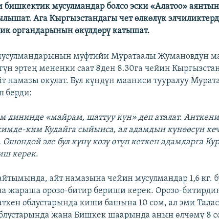
ми бишкектик мусулмандар болсо эски «Алатоо» аянтын
лышат. Ага Кыргызстандагы чет өлкөлүк элчиликтер
ик органдарынын өкүлдөрү катышат.
мусулмандарынын муфтийи Муратаалы Жумановдун 
үгүн эртең мененки саат 8ден 8.30га чейин Кыргызста
т намазы окулат. Бул күндүн мааниси тууралуу Мура
п берди:
ам дининде «майрам, шаттуу күн» деп аталат. Анткени
кимде-ким Кудайга сыйынса, ал адамдын күнөөсүн ке
 Ошондой эле бул күнү көзү өтүп кеткен адамдарга Кур
иш керек.
йтымында, айт намазына чейин мусулмандар 1,6 кг. 
на жараша орозо-битир бериши керек. Орозо-битирди
аткен облустарында киши башына 10 сом, ал эми Талас
блустарында жана Бишкек шаарында анын өлчөмү 8 с