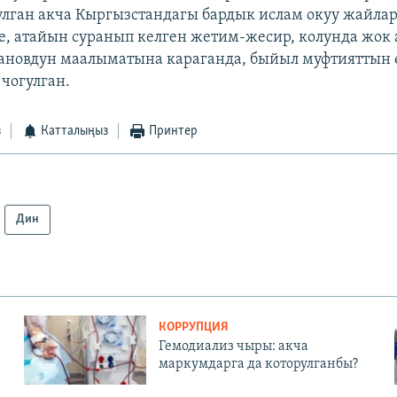
тулган акча Кыргызстандагы бардык ислам окуу жайл
е, атайын суранып келген жетим-жесир, колунда жок
ановдун маалыматына караганда, быйыл муфтияттын ө
 чогулган.
з
Катталыңыз
Принтер
Дин
КОРРУПЦИЯ
Гемодиализ чыры: акча
маркумдарга да которулганбы?