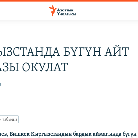
ЫЗСТАНДА БҮГҮН АЙТ
ЗЫ ОКУЛАТ
3
з
ан табыңыз
ев, Бишкек Кыргызстандын бардык аймагында бүгүн