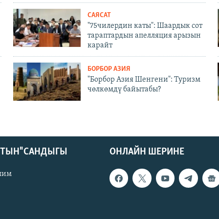
САЯСАТ
"75чилердин каты": Шаардык сот
тараптардын апелляция арызын
карайт
БОРБОР АЗИЯ
"Борбор Азия Шенгени": Туризм
чөлкөмдү байытабы?
КТЫН" САНДЫГЫ
ОНЛАЙН ШЕРИНЕ
лим