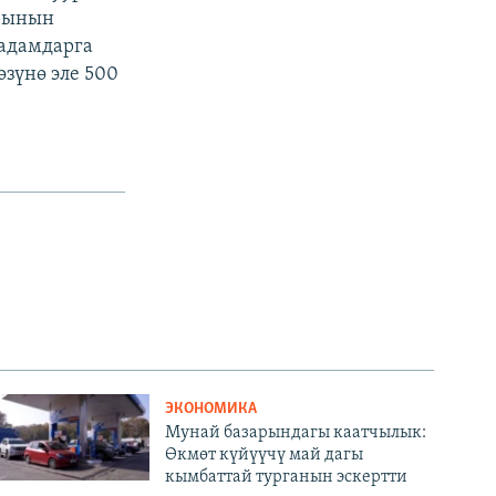
арынын
 адамдарга
зүнө эле 500
ЭКОНОМИКА
Мунай базарындагы каатчылык:
Өкмөт күйүүчү май дагы
кымбаттай турганын эскертти