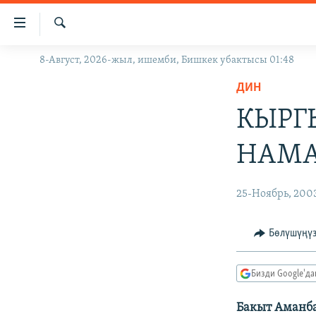
Линктер
Мазмунга
өтүңүз
Издөө
8-Август, 2026-жыл, ишемби, Бишкек убактысы 01:48
ЖАҢЫЛЫКТАР
Навигацияга
өтүңүз
ДИН
КЫРГЫЗСТАН
Издөөгө
КЫРГ
ДҮЙНӨ
КЫРГЫЗСТАН
салыңыз
УКРАИНА
САЯСАТ
ДҮЙНӨ
НАМА
АТАЙЫН ИЛИКТӨӨ
ЭКОНОМИКА
БОРБОР АЗИЯ
ТВ ПРОГРАММАЛАР
МАДАНИЯТ
25-Ноябрь, 200
ПОДКАСТ
БҮГҮН АЗАТТЫКТА
Бөлүшүңү
ӨЗГӨЧӨ ПИКИР
ЭКСПЕРТТЕР ТАЛДАЙТ
БИЗ ЖАНА ДҮЙНӨ
Бизди Google'д
ДАНИСТЕ
Бакыт Аманба