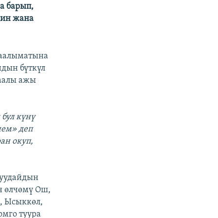
а барып,
дин жана
маалыматына
ндын бүткүл
таалы ажы
 бул күнү
чем» деп
ан окуп,
буудайдын
н өлчөмү Ош,
, Ысыккөл,
омго туура