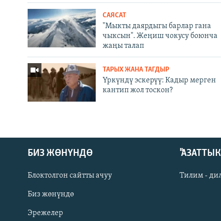
САЯСАТ
"Мыкты даярдыгы барлар гана
чыксын". Жеңиш чокусу боюнча
жаңы талап
ТАРЫХ ЖАНА ТАГДЫР
Үркүндү эскерүү: Кадыр мерген
кантип жол тоскон?
БИЗ ЖӨНҮНДӨ
"АЗАТТЫ
Блоктолгон сайтты ачуу
Тилим - ди
Биз жөнүндө
Русский
Эрежелер