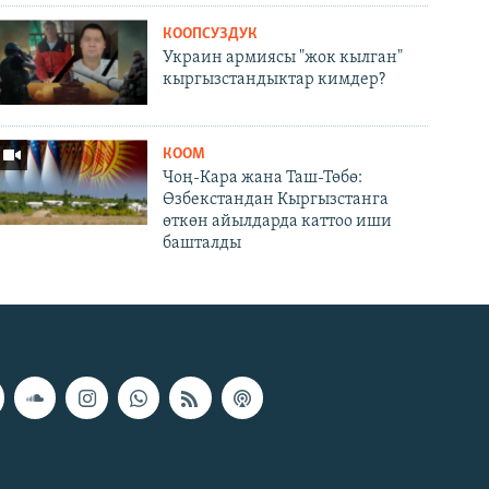
КООПСУЗДУК
Украин армиясы "жок кылган"
кыргызстандыктар кимдер?
КООМ
Чоң-Кара жана Таш-Төбө:
Өзбекстандан Кыргызстанга
өткөн айылдарда каттоо иши
башталды