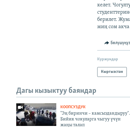
келет. Чогул
студенттерин
берилет. Жум
миң сом акча
Бөлүшүңү
Куржундар
Кыргызстан
Дагы кызыктуу баяндар
КООПСУЗДУК
"Эң биринчи – камсыздандыруу".
Бийик чокуларга чыгуу үчүн
жаңы талап