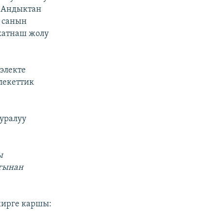
. Андыктан
 санын
 катнаш жолу
электе
лекеттик
уралуу
ы
агынан
кирге каршы: