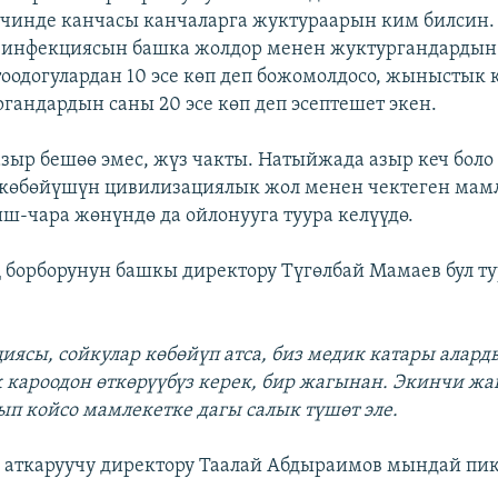
ичинде канчасы канчаларга жуктураарын ким билсин
-инфекциясын башка жолдор менен жуктургандардын
оодогулардан 10 эсе көп деп божомолдосо, жыныстык
гандардын саны 20 эсе көп деп эсептешет экен.
зыр бешөө эмес, жүз чакты. Натыйжада азыр кеч боло 
 көбөйүшүн цивилизациялык жол менен чектеген мам
иш-чара жөнүндө да ойлонууга туура келүүдө.
борборунун башкы директору Түгөлбай Мамаев бул ту
:
иясы, сойкулар көбөйүп атса, биз медик катары алард
кароодон өткөрүүбүз керек, бир жагынан. Экинчи ж
ып койсо мамлекетке дагы салык түшөт эле.
 аткаруучу директору Таалай Абдыраимов мындай пи