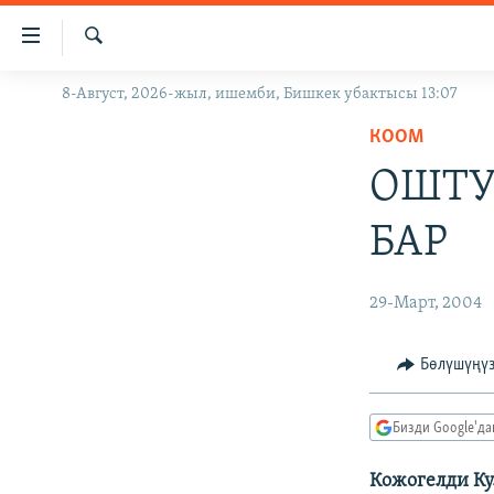
Линктер
Мазмунга
өтүңүз
Издөө
8-Август, 2026-жыл, ишемби, Бишкек убактысы 13:07
ЖАҢЫЛЫКТАР
Навигацияга
өтүңүз
КООМ
КЫРГЫЗСТАН
Издөөгө
ОШТУ
ДҮЙНӨ
КЫРГЫЗСТАН
салыңыз
УКРАИНА
САЯСАТ
ДҮЙНӨ
БАР
АТАЙЫН ИЛИКТӨӨ
ЭКОНОМИКА
БОРБОР АЗИЯ
ТВ ПРОГРАММАЛАР
МАДАНИЯТ
29-Март, 2004
ПОДКАСТ
БҮГҮН АЗАТТЫКТА
Бөлүшүңү
ӨЗГӨЧӨ ПИКИР
ЭКСПЕРТТЕР ТАЛДАЙТ
БИЗ ЖАНА ДҮЙНӨ
Бизди Google'д
ДАНИСТЕ
Кожогелди К