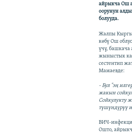
ЭЖЕ-СИҢДИЛЕР
айрыкча Ош а
оорунун алды
АЗАТТЫК+
болууда.
ЫҢГАЙСЫЗ СУРООЛОР
Жалпы Кыргы
көбү Ош облу
үчү, башкача
жыныстык кат
сестентип жа
Мамаевде:
- Бул "эң ил
жакын сойкул
Сойкулукту ж
түшүндүрүү и
ВИЧ-инфекция
Ошто, айрыкч