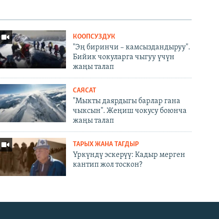
КООПСУЗДУК
"Эң биринчи – камсыздандыруу".
Бийик чокуларга чыгуу үчүн
жаңы талап
САЯСАТ
"Мыкты даярдыгы барлар гана
чыксын". Жеңиш чокусу боюнча
жаңы талап
ТАРЫХ ЖАНА ТАГДЫР
Үркүндү эскерүү: Кадыр мерген
кантип жол тоскон?