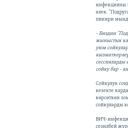
инфекцияны э
алек. "Подру
пикири мынд
- Биздин "По
жыныстык кат
уюм сойкулар
кызматкерлер
сессияларды ө
сойку бар - 
Сойкулук соң
кезекте кард
көрсөткөн зо
сойкуларды к
ВИЧ-инфекция
сезилбей жүр