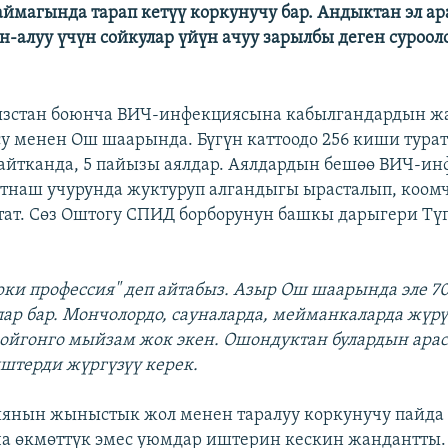
ймагында тарап кетүү коркунучу бар. Андыктан эл а
н-алуу үчүн сойкулар үйүн ачуу зарылбы деген суроол
зстан боюнча ВИЧ-инфекциясына кабылгандардын 
су менен Ош шаарында. Бүгүн каттоодо 256 киши турат
 айтканда, 5 пайызы аялдар. Аялдардын бешөө ВИЧ-и
наш учурунда жуктуруп алгандыгы ырасталып, коомч
тат. Сөз Оштогу СПИД борборунун башкы дарыгери Тү
герки профессия" деп айтабыз. Азыр Ош шаарында эле 7
ар бар. Мончолордо, сауналарда, мейманкаларда жүрү
ойгонго мыйзам жок экен. Ошондуктан булардын ара
штерди жүргүзүү керек.
нын жыныстык жол менен таралуу коркунучу пайда 
а өкмөттүк эмес уюмдар иштерин кескин жандантты.