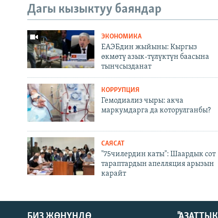
Дагы кызыктуу баяндар
ЭКОНОМИКА
ЕАЭБдин жыйыны: Кыргыз
өкмөтү азык-түлүктүн баасына
тынчсызданат
КОРРУПЦИЯ
Гемодиализ чыры: акча
маркумдарга да которулганбы?
САЯСАТ
"75чилердин каты": Шаардык сот
тараптардын апелляция арызын
карайт
БИЗ ЖӨНҮНДӨ
"АЗАТТЫ