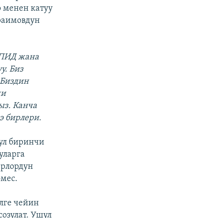
 менен катуу
ыраимовдун
СПИД жана
у. Биз
 Биздин
чи
ыз. Канча
э бирлери.
ул биринчи
уларга
ерлордун
мес.
лге чейин
созулат. Ушул