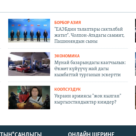
БОРБОР АЗИЯ
"ЕАЭБдин талаптары сакталбай
жатат". Чолпон-Атадагы саммит,
Пашиняндын сыны
ЭКОНОМИКА
Мунай базарындагы каатчылык:
Өкмөт күйүүчү май дагы
кымбаттай турганын эскертти
КООПСУЗДУК
Украин армиясы "жок кылган"
кыргызстандыктар кимдер?
КТЫН" САНДЫГЫ
ОНЛАЙН ШЕРИНЕ