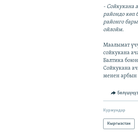
- Сойкукана 
райондо көп 
районго бары
ойлойм.
Маалымат үчү
сойкукана ач
Балтика боюн
Сойкукана а
менен арбын 
Бөлүшүңү
Куржундар
Кыргызстан