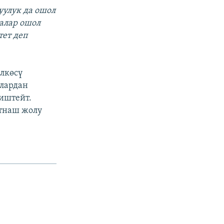
уулук да ошол
алар ошол
ет деп
лкөсү
алардан
иштейт.
тнаш жолу