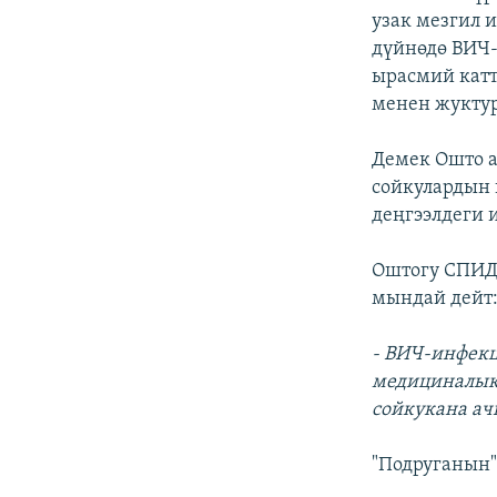
узак мезгил 
дүйнөдө ВИЧ
ырасмий катт
менен жуктур
Демек Ошто а
сойкулардын
деңгээлдеги 
Оштогу СПИД 
мындай дейт
- ВИЧ-инфекц
медициналык 
сойкукана ач
"Подруганын"