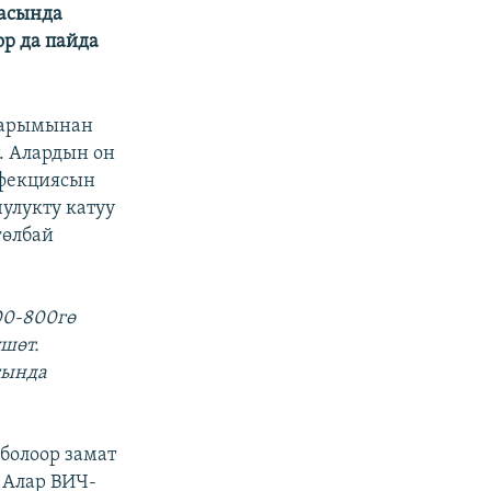
расында
ор да пайда
жарымынан
. Алардын он
нфекциясын
улукту катуу
гөлбай
00-800гө
шөт.
сында
болоор замат
 Алар ВИЧ-