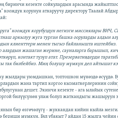
ң биринчи кезекте сойкулардын арасында жайылтпоо
га" коомдук корунун аткаруучу директору Таалай Абд
ай:
друга" коомдук корубуздун негизги миссиялары ВИЧ, 
наш аркылуу жуга турган башка ооруларды алдын алу
дын клиенттери менен тыгыз байланышта иштейбиз.
 алардын жашаган жерине, сауналарга барышып, ки
ткөрүп, контакт түзүп атат. Презервативдерди таратаб
аны так билбейбиз. Миң болушу мүмкүн деп айтышат кэ
ку жылдары уюмдашкан, топтошкон мүнөздө өсүүдө. Б
арлардын жана тартип коргоо кызматкерлеринин сойк
мбулугунан дешет. Экинчи кезекте - ага ылайык сутен
оргой билүүсүнөн улам болуп жаткандыгы жашыруун э
нын бир өзгөчөлүгү - жуккандан кийин кыйла мезги
ө бериши мүмкүн. Бул убакыт 7 айдан 15 жылга чейин 