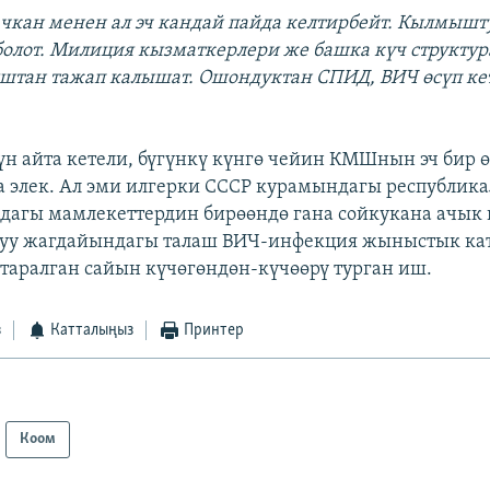
ачкан менен ал эч кандай пайда келтирбейт. Кылмышт
болот. Милиция кызматкерлери же башка күч структур
штан тажап калышат. Ошондуктан СПИД, ВИЧ өсүп кет
н айта кетели, бүгүнкү күнгө чейин КМШнын эч бир ө
а элек. Ал эми илгерки СССР курамындагы республик
дагы мамлекеттердин бирөөндө гана сойкукана ачык 
чуу жагдайындагы талаш ВИЧ-инфекция жыныстык ка
таралган сайын күчөгөндөн-күчөөрү турган иш.
з
Катталыңыз
Принтер
Коом