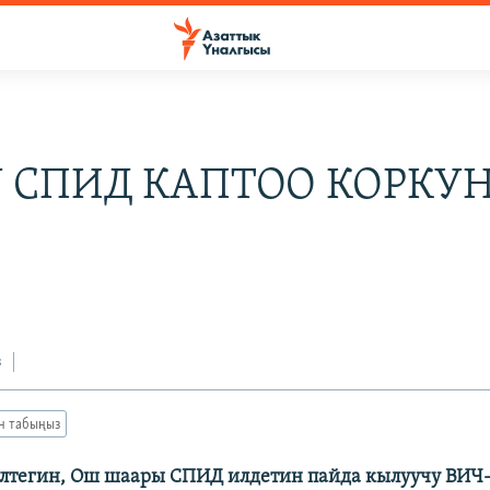
 СПИД КАПТОО КОРКУ
з
ан табыңыз
ултегин, Ош шаары СПИД илдетин пайда кылуучу ВИЧ