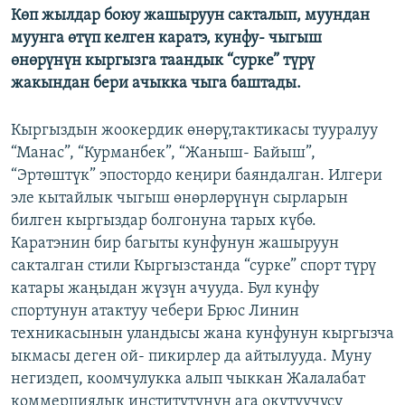
Көп жылдар боюу жашыруун сакталып, муундан
ОНЛАЙН ШЕРИНЕ
ЭЖЕ-СИҢДИЛЕР
муунга өтүп келген каратэ, кунфу- чыгыш
АЗАТТЫК+
өнөрүнүн кыргызга таандык “сурке” түрү
жакындан бери ачыкка чыга баштады.
ЫҢГАЙСЫЗ СУРООЛОР
Кыргыздын жоокердик өнөрү,тактикасы тууралуу
ЭЕ/АРнун бардык сайттары
“Манас”, “Курманбек”, “Жаныш- Байыш”,
“Эртөштүк” эпостордо кеңири баяндалган. Илгери
эле кытайлык чыгыш өнөрлөрүнүн сырларын
билген кыргыздар болгонуна тарых күбө.
Каратэнин бир багыты кунфунун жашыруун
сакталган стили Кыргызстанда “сурке” спорт түрү
катары жаңыдан жүзүн ачууда. Бул кунфу
спортунун атактуу чебери Брюс Линин
техникасынын уландысы жана кунфунун кыргызча
ыкмасы деген ой- пикирлер да айтылууда. Муну
негиздеп, коомчулукка алып чыккан Жалалабат
коммерциялык институтунун ага окутуучусу