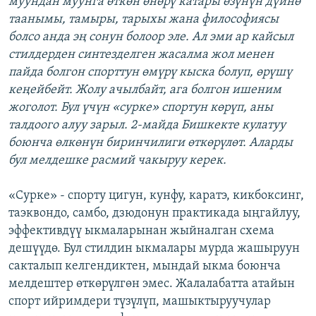
муундан муунга өткөн өнөрү катары өзүнүн дүйнө
таанымы, тамыры, тарыхы жана философиясы
болсо анда эң сонун болоор эле. Ал эми ар кайсыл
стилдерден синтезделген жасалма жол менен
пайда болгон спорттун өмүрү кыска болуп, өрүшү
кеңейбейт. Жолу ачылбайт, ага болгон ишеним
жоголот. Бул үчүн «сурке» спортун көрүп, аны
талдоого алуу зарыл. 2-майда Бишкекте кулатуу
боюнча өлкөнүн биринчилиги өткөрүлөт. Аларды
бул мелдешке расмий чакыруу керек.
«Сурке» - спорту цигун, кунфу, каратэ, кикбоксинг,
таэквондо, самбо, дзюдонун практикада ыңгайлуу,
эффективдүү ыкмаларынан жыйналган схема
дешүүдө. Бул стилдин ыкмалары мурда жашыруун
сакталып келгендиктен, мындай ыкма боюнча
мелдештер өткөрүлгөн эмес. Жалалабатта атайын
спорт ийримдери түзүлүп, машыктыруучулар