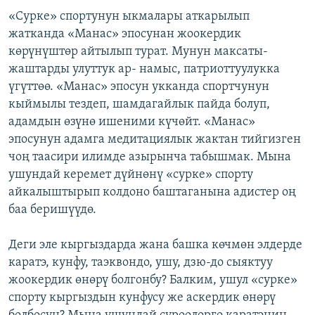
«Сурке» спортунун ыкмалары аткарылып
жатканда «Манас» эпосунан жоокердик
көрүнүштөр айтылып турат. Мунун максаты-
жаштарды улуттук ар- намыс, патриоттуулукка
үгүттөө. «Манас» эпосун укканда спортчунун
кыймылы тездеп, шамдагайлык пайда болуп,
адамдын өзүнө ишеними күчөйт. «Манас»
эпосунун адамга медитациялык жактан тийгизген
чоң таасири илимде азырынча табышмак. Мына
ушундай керемет дүйнөнү «сурке» спорту
айкалыштырып колдоно баштаганына адистер оң
баа беришүүдө.
Деги эле кыргыздарда жана башка көчмөн элдерде
каратэ, кунфу, таэквондо, ушу, дзю-до сыяктуу
жоокердик өнөрү болгонбу? Балким, ушул «сурке»
спорту кыргыздын кунфусу же аскердик өнөрү