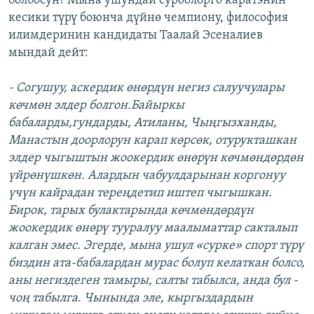
болбосун? Мына ушундай суроолорго каратэнин
кесики түрү боюнча дүйнө чемпиону, философия
илимдеринин кандидаты Таалай Эсеналиев
мындай дейт:
- Согушуу, аскердик өнөрдүн негиз салуучулары
көчмөн элдер болгон.Байыркы
бабаларды,гундарды, Атиланы, Чыңгызханды,
Манастын доорлорун карап көрсөк, отурукташкан
элдер чыгыштын жоокердик өнөрүн көчмөндөрдөн
үйрөнүшкөн. Алардын чабуулдарынан коргонуу
үчүн кайрадан тереңдетип иштеп чыгышкан.
Бирок, тарых булактарында көчмөндөрдүн
жоокердик өнөрү тууралуу маалыматтар сакталып
калган эмес. Эгерде, мына ушул «сурке» спорт түрү
биздин ата-бабалардан мурас болуп келаткан болсо,
аны негиздеген тамыры, салты табылса, анда бул -
чоң табылга. Чынында эле, кыргыздардын