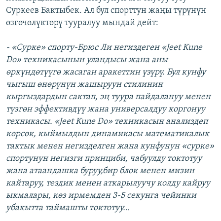
Суркеев Бактыбек. Ал бул спорттун жаңы түрүнүн
өзгөчөлүктөрү тууралуу мындай дейт:
- «Сурке» спорту-Брюс Ли негиздеген «Jeet Kune
Do» техникасынын уландысы жана аны
өркүндөтүүгө жасаган аракеттин үзүрү. Бул кунфу
чыгыш өнөрүнүн жашыруун стилинин
кыргыздардын сактап, эң туура пайдалануу менен
түзгөн эффективдүү жана универсалдуу коргонуу
техникасы. «Jeet Kune Do» техникасын анализдеп
көрсөк, кыймылдын динамикасы математикалык
тактык менен негизделген жана кунфунун «сурке»
спортунун негизги принциби, чабуулду токтотуу
жана атаандашка буруу,бир блок менен мизин
кайтаруу, тездик менен аткарылуучу колду кайруу
ыкмалары, көз ирмемден 3-5 секунга чейинки
убакытта таймашты токтотуу…