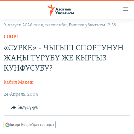
Линктер
Мазмунга
өтүңүз
9-Август, 2026-жыл, жекшемби, Бишкек убактысы 12:38
Навигацияга
ЖАҢЫЛЫКТАР
өтүңүз
СПОРТ
КЫРГЫЗСТАН
Издөөгө
«СУРКЕ» - ЧЫГЫШ СПОРТУНУН
салыңыз
ДҮЙНӨ
КЫРГЫЗСТАН
ЖАҢЫ ТҮРҮБҮ ЖЕ КЫРГЫЗ
УКРАИНА
САЯСАТ
ДҮЙНӨ
КУНФУСУБУ?
АТАЙЫН ИЛИКТӨӨ
ЭКОНОМИКА
БОРБОР АЗИЯ
Кабыл Макеш
ТВ ПРОГРАММАЛАР
МАДАНИЯТ
24-Апрель, 2004
ПОДКАСТ
БҮГҮН АЗАТТЫКТА
ӨЗГӨЧӨ ПИКИР
ЭКСПЕРТТЕР ТАЛДАЙТ
Бөлүшүңүз
БИЗ ЖАНА ДҮЙНӨ
Русский
Бизди Google'дан табыңыз
ДАНИСТЕ