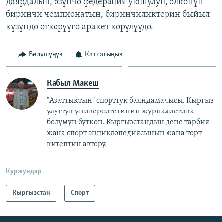
даярдалып, өзүнчө федерация уюшулуп, өлкөнүн
биринчи чемпионатын, биринчиликтерин быйыл
күзүндө өткөрүүгө аракет көрүлүүдө.
Бөлүшүңүз
Катталыңыз
Кабыл Макеш
"Азаттыктын" спорттук баяндамачысы. Кыргыз
улуттук университетинин журналистика
бөлүмүн бүткөн. Кыргызстандын дене тарбия
жана спорт энциклопедиясынын жана төрт
китептин автору.
Куржундар
Кыргызстан
Спорт