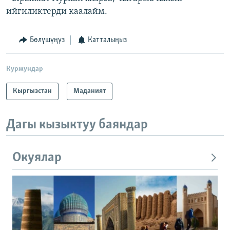
ийгиликтерди каалайм.
Бөлүшүңүз
Катталыңыз
Куржундар
Кыргызстан
Маданият
Дагы кызыктуу баяндар
Окуялар