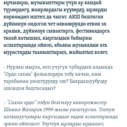
ырчылары, музыканттары үчүн ар кандай
түрлөрдөгү, жанрлардагы күүлөрдү, ырларды
көркөмдөп иштеп да чыгат. АКШ баштаган
дүйнөнүн ондогон чет өлкөлөрүндө өткөн эл
аралык, дүйнөлүк сынактарга, фестивалдарга
такай катышып, кыргыздын байыркы
аспаптарында ойноп, абалкы музыкалык ата
мурастарды тааныштырып, жайылтып келет.
- Нурлан мырза, кеп учугун чубардын алдында
"Ордо сахна" фольклордук тобу качан, ким
тарабынан уюштурулду эле? Баардашуубузду
ошондон баштасаңыз?
- "Сахна ордо" тобун белгилүү кинорежиссер
Шамил Жапаров 1999-жылы уюштурган. Топтун
катышуучулары кыргыздын элдик аспаптарында
эркин ойношот. Улуттук ырларды ырдашат,