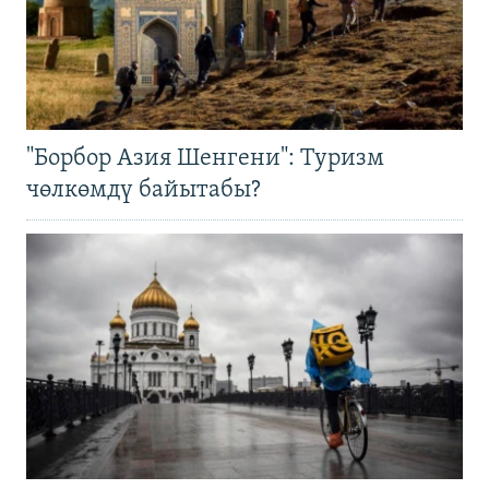
"Борбор Азия Шенгени": Туризм
чөлкөмдү байытабы?