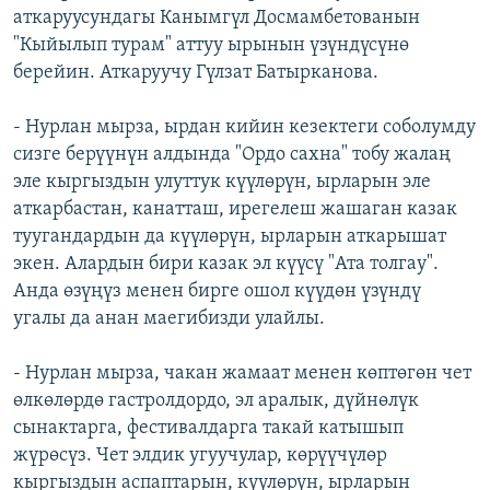
аткаруусундагы Канымгүл Досмамбетованын
"Кыйылып турам" аттуу ырынын үзүндүсүнө
берейин. Аткаруучу Гүлзат Батырканова.
- Нурлан мырза, ырдан кийин кезектеги соболумду
сизге берүүнүн алдында "Ордо сахна" тобу жалаң
эле кыргыздын улуттук күүлөрүн, ырларын эле
аткарбастан, канатташ, ирегелеш жашаган казак
туугандардын да күүлөрүн, ырларын аткарышат
экен. Алардын бири казак эл күүсү "Ата толгау".
Анда өзүңүз менен бирге ошол күүдөн үзүндү
угалы да анан маегибизди улайлы.
- Нурлан мырза, чакан жамаат менен көптөгөн чет
өлкөлөрдө гастролдордо, эл аралык, дүйнөлүк
сынактарга, фестивалдарга такай катышып
жүрөсүз. Чет элдик угуучулар, көрүүчүлөр
кыргыздын аспаптарын, күүлөрүн, ырларын