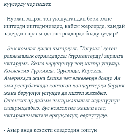
күүлөрдү чертишет.
- Нурлан мырза топ уюшулгандан бери эмне
иштерди иштедиңиздер, кайсы жерлерде, кандай
элдердин арасында гастролдордо болдуңуздар?
- Эки компак диска чыгардык. "Тогузак" деген
рекламалык сериалдарды (түрмөктөрдү) экранга
чыгардык. Көзгө көрүнүктүү чоң иштер ушулар.
Коллектив Түркияда, Орусияда, Кореяда,
Америкада жана башка чет өлкөлөрдө болду. Ал
эми республикада көптөгөн концерттерди бердик
жана берүүнүн үстүндө да иштеп жатабыз.
Ошентип ар дайым чыгармачылык изденүүнүн
сапарындабыз. Бул коллектив жашап атат,
чыгармачылыгын өркүндөтүп, өөрчүтүүдө.
- Азыр анда кезекти сиздердин топтун