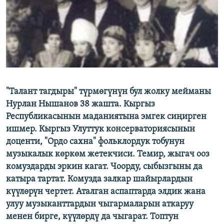
ОНЛАЙН ШЕРИНЕ
ЭЖЕ-СИҢДИЛЕР
АЗАТТЫК+
ЫҢГАЙСЫЗ СУРООЛОР
ЭЕ/АРнун бардык сайттары
"Талант тагдыры" түрмөгүнүн бул жолку мейманы
Нурлан Нышанов 38 жашта. Кыргыз
Республикасынын маданиятына эмгек сиңирген
ишмер. Кыргыз Улуттук консерваториясынын
доценти, "Ордо сахна" фольклордук тобунун
музыкалык көркөм жетекчиси. Темир, жыгач ооз
комуздарды эркин кагат. Чоорду, сыбызгыны да
катыра тартат. Комузда залкар шайырлардын
күүлөрүн чертет. Аталган аспаптарда элдик жана
улуу музыканттардын чыгармаларын аткаруу
менен бирге, күүлөрдү да чыгарат. Топтун