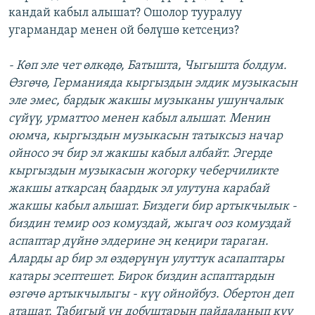
кандай кабыл алышат? Ошолор тууралуу
угармандар менен ой бөлүшө кетсеңиз?
- Көп эле чет өлкөдө, Батышта, Чыгышта болдум.
Өзгөчө, Германияда кыргыздын элдик музыкасын
эле эмес, бардык жакшы музыканы ушунчалык
сүйүү, урматтоо менен кабыл алышат. Менин
оюмча, кыргыздын музыкасын татыксыз начар
ойносо эч бир эл жакшы кабыл албайт. Эгерде
кыргыздын музыкасын жогорку чеберчиликте
жакшы аткарсаң баардык эл улутуна карабай
жакшы кабыл алышат. Биздеги бир артыкчылык -
биздин темир ооз комуздай, жыгач ооз комуздай
аспаптар дүйнө элдерине эң кеңири тараган.
Аларды ар бир эл өздөрүнүн улуттук асапаптары
катары эсептешет. Бирок биздин аспаптардын
өзгөчө артыкчылыгы - күү ойнойбуз. Обертон деп
аташат. Табигый үн добуштарын пайдаланып күү