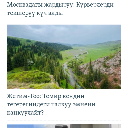
Москвадагы жардыруу: Курьерлерди
текшерүү күч алды
Жетим-Тоо: Темир кендин
тегерегиндеги талкуу эмнени
каңкуулайт?