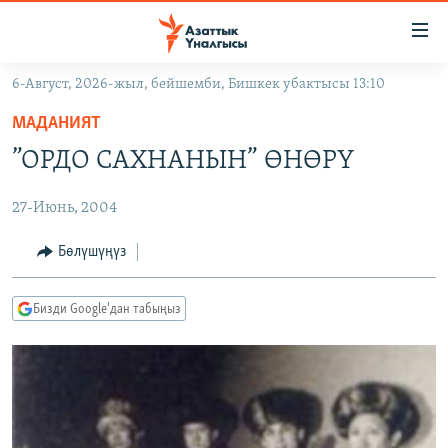
Линктер
Мазмунга
өтүңүз
6-Август, 2026-жыл, бейшемби, Бишкек убактысы 13:10
Навигацияга
ЖАҢЫЛЫКТАР
өтүңүз
МАДАНИЯТ
КЫРГЫЗСТАН
Издөөгө
”ОРДО САХНАНЫН” ӨНӨРҮ
салыңыз
ДҮЙНӨ
КЫРГЫЗСТАН
27-Июнь, 2004
УКРАИНА
САЯСАТ
ДҮЙНӨ
АТАЙЫН ИЛИКТӨӨ
ЭКОНОМИКА
БОРБОР АЗИЯ
Бөлүшүңүз
ТВ ПРОГРАММАЛАР
МАДАНИЯТ
Бизди Google'дан табыңыз
ПОДКАСТ
БҮГҮН АЗАТТЫКТА
ӨЗГӨЧӨ ПИКИР
ЭКСПЕРТТЕР ТАЛДАЙТ
БИЗ ЖАНА ДҮЙНӨ
Русский
ДАНИСТЕ