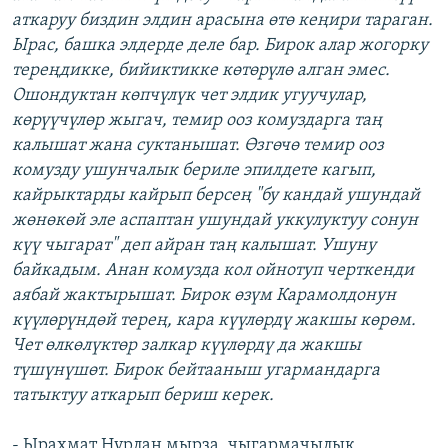
аткаруу биздин элдин арасына өтө кеңири тараган.
Ырас, башка элдерде деле бар. Бирок алар жогорку
тереңдикке, бийиктикке көтөрүлө алган эмес.
Ошондуктан көпчүлүк чет элдик угуучулар,
көрүүчүлөр жыгач, темир ооз комуздарга таң
калышат жана суктанышат. Өзгөчө темир ооз
комузду ушунчалык бериле эпилдете кагып,
кайрыктарды кайрып берсең "бу кандай ушундай
жөнөкөй эле аспаптан ушундай уккулуктуу сонун
күү чыгарат" деп айран таң калышат. Ушуну
байкадым. Анан комузда кол ойнотуп черткенди
аябай жактырышат. Бирок өзүм Карамолдонун
күүлөрүндөй терең, кара күүлөрдү жакшы көрөм.
Чет өлкөлүктөр залкар күүлөрдү да жакшы
түшүнүшөт. Бирок бейтааныш угармандарга
татыктуу аткарып бериш керек.
- Ырахмат Нурлан мырза, чыгармачылык