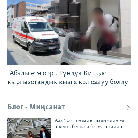
"Абалы өтө оор". Түндүк Кипрде
кыргызстандык кызга кол салуу болду
Блог - Миңсанат
Ала-Тоо – онлайн таалимдин эл
аралык бешиги болууга тийиш