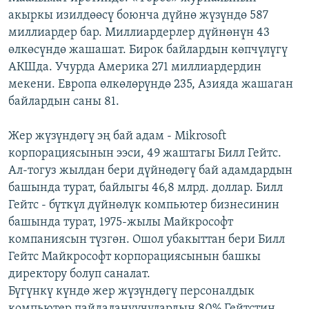
акыркы изилдөөсү боюнча дүйнө жүзүндө 587
миллиардер бар. Миллиардерлер дүйнөнүн 43
өлкөсүндө жашашат. Бирок байлардын көпчүлүгү
АКШда. Учурда Америка 271 миллиардердин
мекени. Европа өлкөлөрүндө 235, Азияда жашаган
байлардын саны 81.
Жер жүзүндөгү эң бай адам - Mikrosoft
корпорациясынын ээси, 49 жаштагы Билл Гейтс.
Ал-тогуз жылдан бери дүйнөдөгү бай адамдардын
башында турат, байлыгы 46,8 млрд. доллар. Билл
Гейтс - бүткүл дүйнөлүк компьютер бизнесинин
башында турат, 1975-жылы Майкрософт
компаниясын түзгөн. Ошол убакыттан бери Билл
Гейтс Майкрософт корпорациясынын башкы
директору болуп саналат.
Бүгүнкү күндө жер жүзүндөгү персоналдык
компьютер пайдалануучулардын 80% Гейтстин