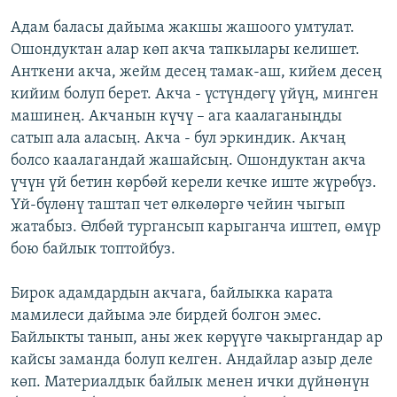
Адам баласы дайыма жакшы жашоого умтулат.
Ошондуктан алар көп акча тапкылары келишет.
Анткени акча, жейм десең тамак-аш, кийем десең
кийим болуп берет. Акча - үстүндөгү үйүң, минген
машинең. Акчанын күчү – ага каалаганыңды
сатып ала аласың. Акча - бул эркиндик. Акчаң
болсо каалагандай жашайсың. Ошондуктан акча
үчүн үй бетин көрбөй керели кечке иште жүрөбүз.
Үй-бүлөнү таштап чет өлкөлөргө чейин чыгып
жатабыз. Өлбөй тургансып карыганча иштеп, өмүр
бою байлык топтойбуз.
Бирок адамдардын акчага, байлыкка карата
мамилеси дайыма эле бирдей болгон эмес.
Байлыкты танып, аны жек көрүүгө чакыргандар ар
кайсы заманда болуп келген. Андайлар азыр деле
көп. Материалдык байлык менен ички дүйнөнүн