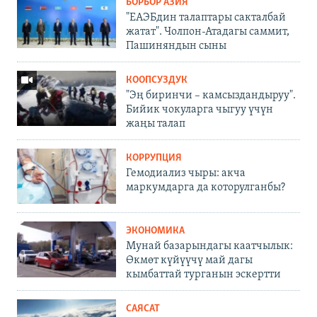
БОРБОР АЗИЯ
"ЕАЭБдин талаптары сакталбай
жатат". Чолпон-Атадагы саммит,
Пашиняндын сыны
КООПСУЗДУК
"Эң биринчи – камсыздандыруу".
Бийик чокуларга чыгуу үчүн
жаңы талап
КОРРУПЦИЯ
Гемодиализ чыры: акча
маркумдарга да которулганбы?
ЭКОНОМИКА
Мунай базарындагы каатчылык:
Өкмөт күйүүчү май дагы
кымбаттай турганын эскертти
САЯСАТ