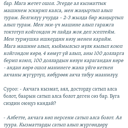
бар. Мага жетет ошол. Эгерде ал кызматтык
машинем эскирип калса, мен жаңыртып алып
турам. Белгилүү учурда – 2-3 жылда бир жаңыртып
алып турам. Мен эки-үч машине алып гаражга
токтотуп койгондон эч пайда жок деп эсептейм.
Мен турмушка ишкердин көзү менен карайм.
Мага машине алып, кыймылсыз мүлк кылып коюп
койгондон көрө, 4 көмүт үй алып, аны 100 долларга
берип коюп, 100 доллардын көзүн карагандан көрө
- андан көрө ошол манинеге жана үйгө кеткен
акчаны жүгүртүп, көбүрөөк акча табуу маанилүү.
Суроо: - Акчага кызмат, аял, досторду сатып алса
болот, баарын сатып алса болот деген сөз бар. Буга
сиздин оюңуз кандай?
-
Албетте, акчага көп нерсени сатып алса болот. Ал
туура. Кызматтарды сатып алып жүргөндөрү