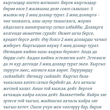
кыргыздар иштеп жатышат. Бирок кыргыздар
бирөө өлсө 5 жылкыны деле союп салышат. 5
жылкы өзү 2 миң доллар турат. 2 миң долларга -
чөп чапканга, аны-муну ташыганга, жерин
айдаганга минитрактор сатып албайбы. Долларга
келгенде өкмөттөн сурайт. Өкмөт акча берсе,
кредит берсе дейт. Өзү болсо 2 миң долларды чачып
жиберет. Кыргыздын өлүмү 5 миң доллар турат.
Өлгөндөн кийин ашы-кыркы берилет. Анда да
бирди соёт. Андан кийин эстелигин коёт. Эстелиги
да эч кур дегенде 3 миң доллар турат экен. Кыргыз
тирүүгө эмес, өлгөнгө кам көрөт. Тирүүлөрдү
сыйлабайт. Өлгөндү сыйлайт. Кыргыз бала-
чакасына китеп сатып бербейт да. Ага акчасы
жетпей калат. Анан той кылсак дейт. Берген
акчамды кайра алсам дейт. Балакеттиби. Кайра эле
эртеси той чыгып, жыйнаган акчасы кайра эле
чыгып кетет. Ошон үчүн мен «өзгөрүү бар, бирок