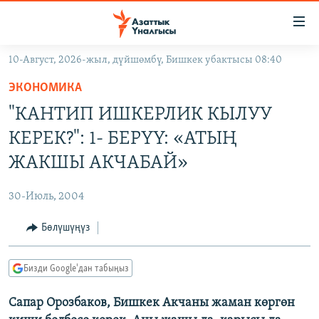
Линктер
Мазмунга
өтүңүз
10-Август, 2026-жыл, дүйшөмбү, Бишкек убактысы 08:40
Навигацияга
ЖАҢЫЛЫКТАР
өтүңүз
ЭКОНОМИКА
КЫРГЫЗСТАН
Издөөгө
"КАНТИП ИШКЕРЛИК КЫЛУУ
салыңыз
ДҮЙНӨ
КЫРГЫЗСТАН
КЕРЕК?": 1- БЕРҮҮ: «АТЫҢ
УКРАИНА
САЯСАТ
ДҮЙНӨ
ЖАКШЫ АКЧАБАЙ»
АТАЙЫН ИЛИКТӨӨ
ЭКОНОМИКА
БОРБОР АЗИЯ
30-Июль, 2004
ТВ ПРОГРАММАЛАР
МАДАНИЯТ
Бөлүшүңүз
ПОДКАСТ
БҮГҮН АЗАТТЫКТА
ӨЗГӨЧӨ ПИКИР
ЭКСПЕРТТЕР ТАЛДАЙТ
Бизди Google'дан табыңыз
БИЗ ЖАНА ДҮЙНӨ
Русский
Сапар Орозбаков, Бишкек Акчаны жаман көргөн
ДАНИСТЕ