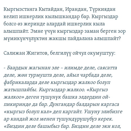
Кыргызстанга Кытайдан, Ирандан, Түркиядан
келип ишкерлик кылышкандар бар. Кыргыздар
болсо өз жеринде алардай ишкерлик кыла
алышпайт. Эмне үчүн кыргыздар заман берген зор
мүмикүнчүлүктөн жакшы пайдалана алышпайт?
Салижан Жигитов, белгилүү ойчул окумуштуу:
-
Баардык жагынан эле – илимде деле, саясатта
деле, жөн турмушта деле, айыл чарбада деле,
фабрикаларда деле кыргыздар жалкоо болуп
жатышпайбы. Кыргыздар жалкоо. «Кыргыз
жалкоо» деген түшүнүк башка элдердин ой-
пикиринде да бар. Дунгандар балдарын каргаса
«кыргыз болуп кал» деп каргайт. Ушуну элибизге
ар кандай жол менен түшүндүрүшүбүз керек.
«Биздин деле башыбыз бар. Биздин деле эки кол,