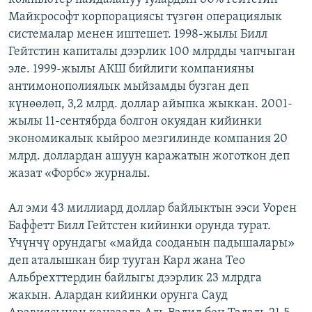
Майкрософт корпорациясы түзгөн операциялык
системалар менен иштешет. 1998-жылы Билл
Гейтстин капиталы дээрлик 100 млрдды чапчыган
эле. 1999-жылы АКШ бийлиги компанияны
антимонополиялык мыйзамды бузган деп
күнөөлөп, 3,2 млрд. доллар айыпка жыккан. 2001-
жылы 11-сентябрда болгон окуядан кийинки
экономикалык кыйроо мезгилинде компания 20
млрд. доллардан ашуун каражатын жоготкон деп
жазат «Форбс» журналы.
Ал эми 43 миллиард доллар байлыктын ээси Уорен
Баффетт Билл Гейтстен кийинки орунда турат.
Үчүнчү орундагы «майда сооданын падышалары»
деп аталышкан бир тууган Карл жана Тео
Альбрехттердин байлыгы дээрлик 23 млрдга
жакын. Алардан кийинки орунга Сауд