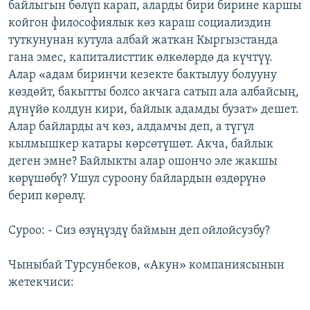
байлыгын бөлүп карап, аларды бири бирине каршы
койгон философиялык көз караш социализдин
туткунунан кутула албай жаткан Кыргызстанда
гана эмес, капиталисттик өлкөлөрдө да күчтүү.
Алар «адам биринчи кезекте бактылуу болууну
көздөйт, бакытты болсо акчага сатып ала албайсың,
дүнүйө колдун кири, байлык адамды бузат» дешет.
Алар байларды ач көз, алдамчы деп, а түгүл
кылмышкер катары көрсөтүшөт. Акча, байлык
деген эмне? Байлыкты алар ошончо эле жакшы
көрүшөбү? Ушул суроону байлардын өздөрүнө
берип көрөлү.
Суроо: - Сиз өзүңүздү баймын деп ойлойсузбу?
Чыныбай Турсунбеков, «Акун» компаниясынын
жетекчиси: