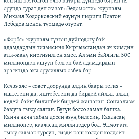
көп иш козголгон өлкө катары дүйнөдө биринчи
орунда турат деп жазат «Ведомости» журналы.
Михаил Ходорковский өзүнүн шериги Платон
Лебедев менен түрмөдө отурат.
«Форбс» журналы түзгөн дүйнөдөгү бай
адамдардын тизмесине Кыргызстандан эч кимдин
аты-жөнү киргизилген эмес. Ал эми байлыгы 500
миллиондон ашуун болгон бай адамдардын
арасында эки орусиялык өзбек бар.
Кечээ эле – совет доорунда элдин баары тегиз –
иштегени да, иштебегени да бирдей айлык алып,
кедей-байы билинбей бирдей жашаган. Социализм
баюуга тыюу салган. Бүгүн болсо заман башка.
Канча акча табам десең өзүң билесиң. Кааласаң
миллионер, кааласаң миллиардер бол. Өкмөт ага
тыюу салмак турсун, сизди кош колдоп колдойт.