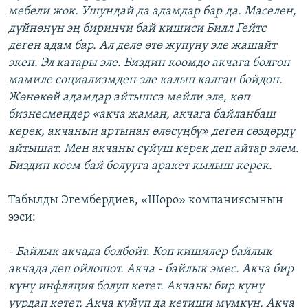
мебели жок. Ушундай да адамдар бар да. Маселен,
дүйнөнүн эң биринчи бай кишиси Билл Гейтс
деген адам бар. Ал деле өтө жупуну эле жашайт
экен. Эл катары эле. Биздин коомдо акчага болгон
мамиле социализмден эле калып калган бойдон.
Жөнөкөй адамдар айтышса мейли эле, көп
бизнесмендер «акча жаман, акчага байланбаш
керек, акчанын артынан өлөсүңбү» деген сөздөрдү
айтышат. Мен акчаны сүйүш керек деп айтар элем.
Биздин коом бай болууга аракет кылыш керек.
Табылды Эгембердиев, «Шоро» компаниясынын
ээси:
- Байлык акчада болбойт. Көп кишилер байлык
акчада деп ойлошот. Акча - байлык эмес. Акча бир
күнү инфляция болуп кетет. Акчаны бир күнү
уурдап кетет. Акча күйүп да кетиши мүмкүн. Акча