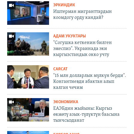
ЭРКИНДИК
Иштерман мигранттардын
коомдогу орду кандай?
АДАМ УКУКТАРЫ
"Согушка кеткенин билген
эмеспиз". Украинада эки
кыргызстандык окко учту
САЯСАТ
"15 млн долларлык мүлкүн берди".
Конгантиевди абактан алып
калган чечим
ЭКОНОМИКА
ЕАЭБдин жыйыны: Кыргыз
өкмөтү азык-түлүктүн баасына
тынчсызданат