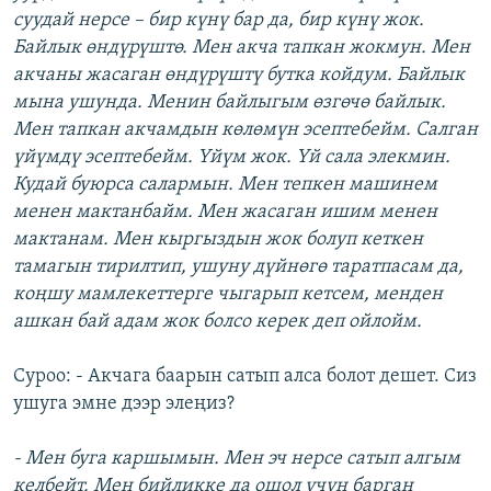
суудай нерсе – бир күнү бар да, бир күнү жок.
Байлык өндүрүштө. Мен акча тапкан жокмун. Мен
акчаны жасаган өндүрүштү бутка койдум. Байлык
мына ушунда. Менин байлыгым өзгөчө байлык.
Мен тапкан акчамдын көлөмүн эсептебейм. Салган
үйүмдү эсептебейм. Үйүм жок. Үй сала элекмин.
Кудай буюрса салармын. Мен тепкен машинем
менен мактанбайм. Мен жасаган ишим менен
мактанам. Мен кыргыздын жок болуп кеткен
тамагын тирилтип, ушуну дүйнөгө таратпасам да,
коңшу мамлекеттерге чыгарып кетсем, менден
ашкан бай адам жок болсо керек деп ойлойм.
Суроо: - Акчага баарын сатып алса болот дешет. Сиз
ушуга эмне дээр элеңиз?
- Мен буга каршымын. Мен эч нерсе сатып алгым
келбейт. Мен бийликке да ошол үчүн барган