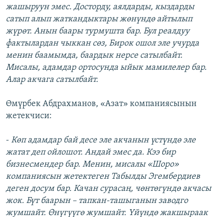
жашыруун эмес. Досторду, аялдарды, кыздарды
сатып алып жаткандыктары жөнүндө айтылып
жүрөт. Анын баары турмушта бар. Бул реалдуу
фактылардан чыккан сөз, Бирок ошол эле учурда
менин баамымда, баардык нерсе сатылбайт.
Мисалы, адамдар ортосунда ыйык мамилелер бар.
Алар акчага сатылбайт.
Өмүрбек Абдрахманов, «Азат» компаниясынын
жетекчиси:
-
Көп адамдар бай десе эле акчанын үстүндө эле
жатат деп ойлошот. Андай эмес да. Кээ бир
бизнесмендер бар. Менин, мисалы «Шоро»
компаниясын жетектеген Табылды Эгембердиев
деген досум бар. Качан сурасаң, чөнтөгүндө акчасы
жок. Бүт баарын – тапкан-ташыганын заводго
жумшайт. Өнүгүүгө жумшайт. Үйүндө жакшыраак