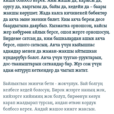
киши болбосо керек. Аны жашы да, карысы да,
ОНЛАЙН ШЕРИНЕ
ЭЖЕ-СИҢДИЛЕР
орусу да, кыргызы да, байы да, кедейи да – баары
жакшы көрүшөт. Жада калса кичинекей бөбөктөр
АЗАТТЫК+
да акча эмне экенин билет. Ким акча берем десе
ЫҢГАЙСЫЗ СУРООЛОР
баардыгына даярбыз. Кызматка орношсоң, кайсы
жер көбүрөөк айлык берсе, ошол жерге орношосуң.
Бирдеме сатсаң да, ким башкалардан ашык акча
ЭЕ/АРнун бардык сайттары
берсе, ошого сатасың. Акча үчүн кыйышпас
адамдар менен да жаман-жакшы айтышкан
күндөрүбүз болот. Акча үчүн тууган-уруктарын,
дос-тааныштарын саткандар бар. Жүз сом үчүн
адам өлтүрүп кеткендер да чыгып жатат.
Байлыктын экинчи бети - жокчулук. Бай болгуң
келбесе кедей болосуң. Бирок жээрге наның жок,
кийээрге кийимиң жок болуп, бирөөнүн көзүн
карап жалдырап турсаң, андан өткөн кордук
болбосо керек. Андай жашоо кимге жаксын.