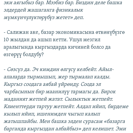
эки аягыбыз бар. Мээбиз бар. Биздин деле башка
элдердей жашаганга физикалык
мүмкүнчүлүктөрүбүз жетет» деп.
- Салижан аке, базар экономикасына өткөнүбүзгө
10 жылдан да ашып кетти. Ушул мезгил
аралыгында кыргыздарда кичиней болсо да
өзгөрүү болдубу?
-
Сөзсүз да. Эч кимдин өлгүсү келбейт. Айыл-
апаларда тырмышып, жер тырмалап калды.
Кыргыз соодага аябай үйрөндү. Соода эл
чарбасынын бир маанилүү тармагы да. Бирок
маданият жетпей жатат. Сылыктык жетпейт.
Клиенттерди тартуу жетпейт. Алдап ийип, бирдеме
кылып ийип, ишенимден чыгып калып
жатышпайбы. Мен башка элден сурасам «базарга
барганда кыргыздан албайбыз» деп келишет. Эми