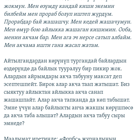
жокмун. Мен өзүмдү кандай киши экемин
билбейм мен прораб болуп иштеп жүрдүм.
Прорабдар бай жашашчу. Мен кедей жашачумун.
Мен өмүр бою айлыкка жашаган кишимин. Ооба,
менин акчам бар. Мен ага эч нерсе сатып албайм.
Мен акчама ишти гана жасап жатам.
Айтылгандардан көрүнүп тургандай байлардын
өздөрүндө да байлык тууралуу бир пикир жок.
Алардын айрымдары акча табууну максат деп
эсептешпейт. Бирок алар акча таап жатышат. Биз
сыяктуу айлыктан айлыкка акча санап
жашашпайт. Алар акча тапканда да көп табышат.
Эмне үчүн алар байлыкты анча жакшы көрүшпөсө
да акча таба алышат? Алардын акча табуу сыры
эмнеде?
Маалымат иретинде: «Форбс» журналынын