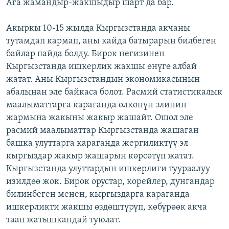
Ага жамандыр-жакшыдыр шарт да бар.
Акыркы 10-15 жылда Кыргызстанда акчаны
тутамдап кармап, аны кайда батырарын билбеген
байлар пайда болду. Бирок негизинен
Кыргызстанда ишкерлик жакшы өнүгө албай
жатат. Аны Кыргызстандын экономикасынын
абалынан эле байкаса болот. Расмий статистикалык
маалыматтарга караганда өлкөнүн элинин
жармына жакыны жакыр жашайт. Ошол эле
расмий маалыматтар Кыргызстанда жашаган
башка улуттарга караганда жергиликтүү эл
кыргыздар жакыр жашарын көрсөтүп жатат.
Кыргызстанда улуттардын ишкерлиги туураалуу
изилдөө жок. Бирок орустар, корейлер, дунгандар
билинбеген менен, кыргыздарга караганда
ишкерликти жакшы өздөштүрүп, көбүрөөк акча
таап жатышкандай туюлат.