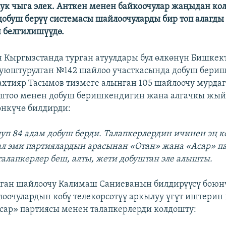
ук чыга элек. Анткен менен байкоочулар жаңыдан ко
добуш берүү системасы шайлоочуларды бир топ алагды
 белгилишүүдө.
 Кыргызстанда турган атуулдары бул өлкөнүн Бишкек
уюштурулган №142 шайлоо участкасында добуш бери
хтияр Тасымов тизмеге алынган 105 шайлоочу мурдаг
аштоо менен добуш беришкендигин жана алгачкы жы
өнкүчө билдирди:
луп 84 адам добуш берди. Талапкерлердин ичинен эң к
л эми партиялардын арасынан «Отан» жана «Асар» п
талапкерлер беш, алты, жети добуштан эле алышты.
ган шайлоочу Калимаш Саниеванын билдирүүсү боюнч
оочулардын көбү телекөрсөтүү аркылуу үгүт иштерин 
сар» партиясы менен талапкерлерди колдошту: