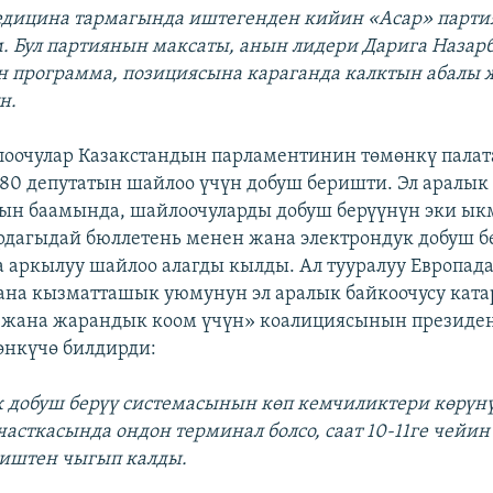
едицина тармагында иштегенден кийин «Асар» парти
. Бул партиянын максаты, анын лидери Дарига Назар
н программа, позициясына караганда калктын абалы
н.
лоочулар Казакстандын парламентинин төмөнкү пала
0 депутатын шайлоо үчүн добуш беришти. Эл аралык
ын баамында, шайлоочуларды добуш берүүнүн эки ыкм
рдагыдай бюллетень менен жана электрондук добуш б
 аркылуу шайлоо алагды кылды. Ал тууралуу Европад
ана кызматташык уюмунун эл аралык байкоочусу ката
 жана жарандык коом үчүн» коалициясынын президе
өнкүчө билдирди:
к добуш берүү системасынын көп кемчиликтери көрүнү
часткасында ондон терминал болсо, саат 10-11ге чейин
 иштен чыгып калды.