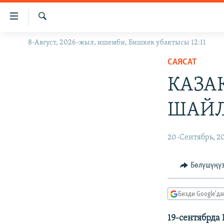
Линктер
Мазмунга
өтүңүз
Издөө
8-Август, 2026-жыл, ишемби, Бишкек убактысы 12:11
ЖАҢЫЛЫКТАР
Навигацияга
өтүңүз
САЯСАТ
КЫРГЫЗСТАН
Издөөгө
КАЗА
ДҮЙНӨ
КЫРГЫЗСТАН
салыңыз
УКРАИНА
САЯСАТ
ДҮЙНӨ
ШАЙЛ
АТАЙЫН ИЛИКТӨӨ
ЭКОНОМИКА
БОРБОР АЗИЯ
ТВ ПРОГРАММАЛАР
МАДАНИЯТ
20-Сентябрь, 2
ПОДКАСТ
БҮГҮН АЗАТТЫКТА
Бөлүшүңү
ӨЗГӨЧӨ ПИКИР
ЭКСПЕРТТЕР ТАЛДАЙТ
БИЗ ЖАНА ДҮЙНӨ
Бизди Google'д
ДАНИСТЕ
19-сентябрда