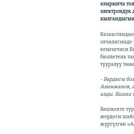
ЭЖЕ-СИҢДИЛЕР
азырынча тол
электрондук 
АЗАТТЫК+
кылгандыгын
ЫҢГАЙСЫЗ СУРООЛОР
Казакстандын
элчилигинде 
кеңешчиси Ба
бюллетень т
тууралуу төм
- Бардыгы бо
Алимжанов, а
алды. Башка 
Бишкекте тур
жердеги шайл
жүргүзгөн «А