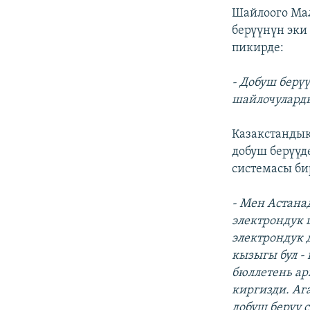
Шайлоого Мал
берүүнүн эки
пикирде:
- Добуш берүү
шайлочулард
Казакстандык
добуш берүүд
системасы би
- Мен Астана
электрондук
электрондук д
кызыгы бул -
бюллетень ар
киргизди. Аг
добуш берүү 