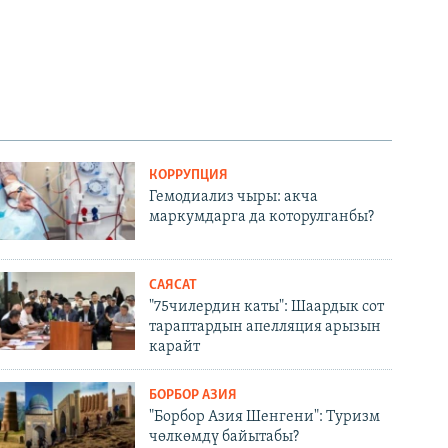
КОРРУПЦИЯ
Гемодиализ чыры: акча
маркумдарга да которулганбы?
САЯСАТ
"75чилердин каты": Шаардык сот
тараптардын апелляция арызын
карайт
БОРБОР АЗИЯ
"Борбор Азия Шенгени": Туризм
чөлкөмдү байытабы?