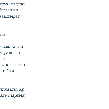
ясын колдоп
баеванын
 жакшырат
тасы
асы, тактап
ерүү деген
агы
ры көз салган
нти Эдил
п калды. Ар
 эле алардын