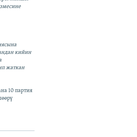
измесине
иясына
гандан кийин
а
тип жаткан
на 10 партия
шөөрү