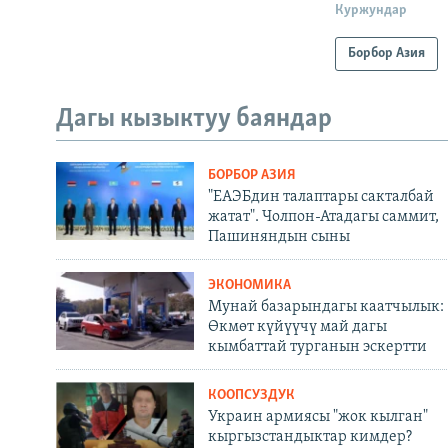
Куржундар
Борбор Азия
Дагы кызыктуу баяндар
БОРБОР АЗИЯ
"ЕАЭБдин талаптары сакталбай
жатат". Чолпон-Атадагы саммит,
Пашиняндын сыны
ЭКОНОМИКА
Мунай базарындагы каатчылык:
Өкмөт күйүүчү май дагы
кымбаттай турганын эскертти
КООПСУЗДУК
Украин армиясы "жок кылган"
кыргызстандыктар кимдер?