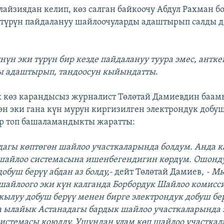
айзиядан келип, көз салган байкоочу Абдул Рахман б
 түрүн пайдалануу шайлоочуларды адаштырып салды д
нүн эки түрүн бир кезде пайдалануу туура эмес, антке
ы адаштырып, тандоосун кыйындатты
.
 көз карандысыз журналист Төлөтай Дамиевдин баам
өн эки гана күн мурун киргизилген электрондук добуш
р топ башаламандыкты жаратты:
дагы көптөгөн шайлоо участкаларында болдум. Анда к
 шайлоо системасына ишенбегендигин көрдүм. Ошонд
обуш берүү абдан аз болду,-
дейт Төлөтай Дамиев,
- Мы
 шайлоого эки күн калганда Борбордук Шайлоо комисс
кылуу добуш берүү менен бирге электрондук добуш бе
а ылайык Астанадагы бардык шайлоо участкаларында 
системасы коюлду. Ушундан улам көп шайлоо участк