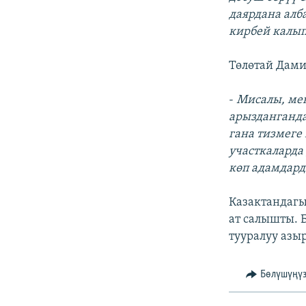
даярдана алб
кирбей калып
Төлөтай Дами
-
Мисалы, мен
арызданганда
гана тизмеге
участкаларда 
көп адамдард
Казактандагы
ат салышты. 
тууралуу азы
Бөлүшүңү