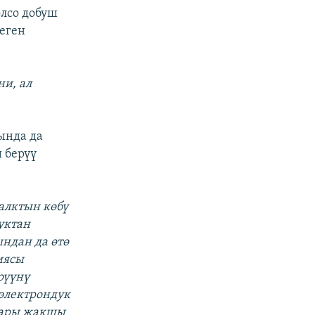
олсо добуш
еген
ни, ал
ында да
 берүү
алктын көбү
уктан
ндан да өтө
иясы
рүүнү
электрондук
алары жакшы