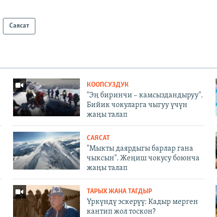
Саясат
КООПСУЗДУК
"Эң биринчи – камсыздандыруу".
Бийик чокуларга чыгуу үчүн
жаңы талап
САЯСАТ
"Мыкты даярдыгы барлар гана
чыксын". Жеңиш чокусу боюнча
жаңы талап
ТАРЫХ ЖАНА ТАГДЫР
Үркүндү эскерүү: Кадыр мерген
кантип жол тоскон?