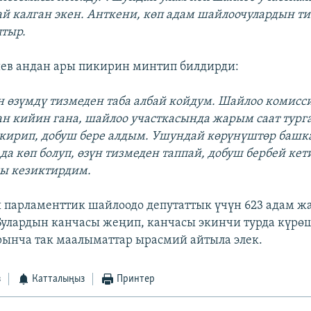
ай калган экен. Анткени, көп адам шайлоочулардын т
тыр.
ев андан ары пикирин минтип билдирди:
 өзүмдү тизмеден таба албай койдум. Шайлоо комисс
н кийин гана, шайлоо участкасында жарым саат тур
 кирип, добуш бере алдым. Ушундай көрүнүштөр башк
да көп болуп, өзүн тизмеден таппай, добуш бербей ке
ы кезиктирдим.
 парламенттик шайлоодо депутаттык үчүн 623 адам жа
Булардын канчасы жеңип, канчасы экинчи турда күрө
рынча так маалыматтар ырасмий айтыла элек.
з
Катталыңыз
Принтер