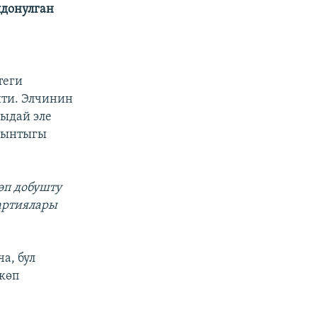
лдонулган
теги
шти. Элчинин
ыдай эле
йынтыгы
өп добушту
артиялары
а, бул
көп