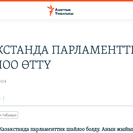
КСТАНДА ПАРЛАМЕНТТ
ОО ӨТТҮ
004
з
ан табыңыз
 Казакстанда парламенттик шайлоо болду. Анын жый