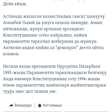
Дейв айым.
Астанада жашаган казакстандык саясат таануучу
Азимбай Галый да ушуга окшош пикирде. Анын
айтымында, мунун артынан президент
Конституциялык сотко кайрылып, кийин
парламентти таркатып жибериши да мүмкүн.
Анткени андан кийин ал “демократ” деген айтка
конмок.
Негизи казак президенти Нурсултан Назарбаев
1995-жылы Парламентти таркаткандыгы белгилүү.
Анда өлкөнүн Конституциялык соту 1994-жылы
өткөн парламенттик шайлоонун жыйынтыктарын
туура эмес деп тапкан эле.
Бөлүшүңүз
Катталыңыз