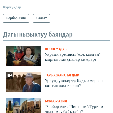
Куржундар
Борбор Азия
Саясат
Дагы кызыктуу баяндар
КООПСУЗДУК
Украин армиясы "жок кылган"
кыргызстандыктар кимдер?
ТАРЫХ ЖАНА ТАГДЫР
Үркүндү эскерүү: Кадыр мерген
кантип жол тоскон?
БОРБОР АЗИЯ
"Борбор Азия Шенгени": Туризм
чөлкөмдү байытабы?