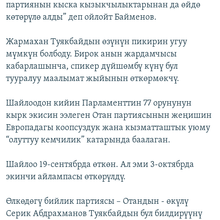
партиянын кыска кызыкчылыктарынан да өйдө
көтөрүлө алды” деп ойлойт Байменов.
Жармахан Туякбайдын өзүнүн пикирин угуу
мүмкүн болбоду. Бирок анын жардамчысы
кабарлашынча, спикер дүйшөмбү күнү бул
тууралуу маалымат жыйынын өткөрмөкчү.
Шайлоодон кийин Парламенттин 77 орунунун
кырк экисин ээлеген Отан партиясынын жеңишин
Европадагы коопсуздук жана кызматташтык уюму
“олуттуу кемчилик” катарында баалаган.
Шайлоо 19-сентябрда өткөн. Ал эми 3-октябрда
экинчи айлампасы өткөрүлдү.
Өлкөдөгү бийлик партиясы – Отандын - өкүлү
Серик Абдрахманов Туякбайдын бул билдирүүнү