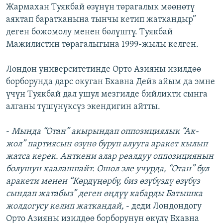
Жармахан Туякбай өзүнүн төрагалык мөөнөтү
аяктап баратканына тынчы кетип жаткандыр”
деген божомолу менен бөлүштү. Туякбай
Мажилистин төрагалыгына 1999-жылы келген.
Лондон университетинде Орто Азияны изилдөө
борборунда дарс окуган Бхавна Дейв айым да эмне
үчүн Туякбай дал ушул мезгилде бийликти сынга
алганы түшүнүксүз экендигин айтты.
-
Мында “Отан” акырындап оппозициялык “Ак-
жол” партиясын өзүнө буруп алууга аракет кылып
жатса керек. Анткени алар реалдуу оппозициянын
болушун каалашпайт. Ошол эле учурда, “Отан” бул
аракети менен “Көрдүңөрбү, биз өзүбүздү өзүбүз
сындап жатабыз” деген өңдүү кабарды Батышка
жолдогусу келип жаткандай,
- деди Лондондогу
Орто Азияны изилдөө борборунун өкүлү Бхавна