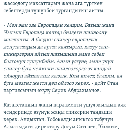
жасоодогу максаттарын жана ага түрткөн
себептерди түшүнбөй тургандыгын айтты.
-
Мен эми эле Европадан келдим. Батыш жана
Чыгыш Европада көптөр биздеги шайлоону
макташты. А биздин спикер европалык
депутаттарды да артта калтырып, катуу сын-
пикирлерин айтып жатышына эмне себеп
болгонун түшүнбөйм. Анын үстүнө, эмне үчүн
спикер буга чейинки шайлоолордо эч кандай
ойлорун айтпаганы кызык. Ким килет, балким, ал
буга мезгил жетти деп ойлосо керек,
- дейт Отан
партиясынын өкүлү Серик Абдрахманов.
Казакстандын жаңы парламенти ушул жылдын аяк
чендеринде өзүнүн жаңы спикерин тандашы
керек. Андыктан, Тобокелди аныктоо тобунун
Алматыдагы директору Досум Сатпаев, “балким,