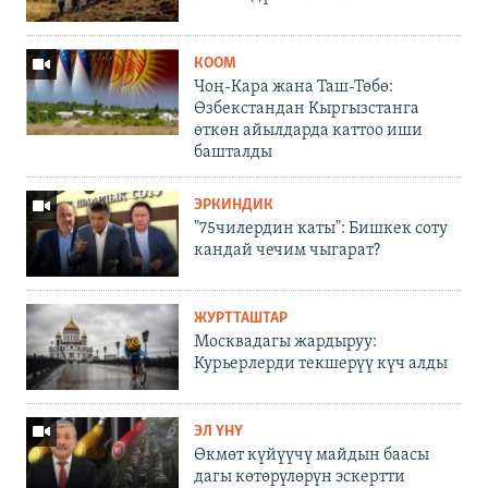
КООМ
Чоң-Кара жана Таш-Төбө:
Өзбекстандан Кыргызстанга
өткөн айылдарда каттоо иши
башталды
ЭРКИНДИК
"75чилердин каты": Бишкек соту
кандай чечим чыгарат?
ЖУРТТАШТАР
Москвадагы жардыруу:
Курьерлерди текшерүү күч алды
ЭЛ ҮНҮ
Өкмөт күйүүчү майдын баасы
дагы көтөрүлөрүн эскертти