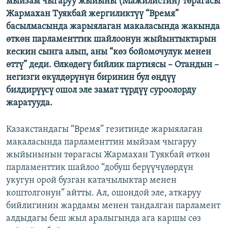
мыйзам чыгаруу жыйыны (Мажилистин) төрагасы
ОНЛАЙН ШЕРИНЕ
ЭЖЕ-СИҢДИЛЕР
Жармахан Туякбай жергиликтүү “Время”
басылмасында жарыялаган макаласында жакында
АЗАТТЫК+
өткөн парламенттик шайлоонун жыйынтыктарын
ЫҢГАЙСЫЗ СУРООЛОР
кескин сынга алып, аны “көз бойомочулук менен
өттү” деди. Өлкөдөгү бийлик партиясы – Отандын –
негизги өкүлдөрүнүн биринин бул өңдүү
ЭЕ/АРнун бардык сайттары
билдирүүсү ошол эле замат түрдүү суроолорду
жаратууда.
Казакстандагы “Время” гезитинде жарыялаган
макаласында парламенттин мыйзам чыгаруу
жыйынынын төрагасы Жармахан Туякбай өткөн
парламенттик шайлоо “добуш берүүчүлөрдүн
укугун орой бузган катачылыктар менен
коштолгонун” айтты. Ал, ошондой эле, аткаруу
бийлигинин жардамы менен тандалган парламент
алдыдагы беш жыл аралыгында ага каршы сөз