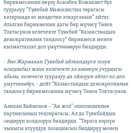
бирикмесинин өкүлү Асылбек Кожакмет бул
тууралуу “Туякбай Мажилистин төрагасы
катарында өз милдетин аткарганын” айтат.
Аталган бирикменин дагы бир мүчөсү Төлен
Токтасунов келечекте Туякбай “Казакстандын
демократиялык тандоосу” бирикмеси менен
кызматташат деп үмүттөнөөрүн билдирди.
-
Биз Жармахан Туякбай айткандарга толук
кошулабыз жана келечекте ал өлкөнүн учурдагы
абалы, келечеги тууралуу да ойлорун айтат ко деп
үмүттөнөбүз,
- дейт “Казакстандын демократиялык
тандоосу бирикмесинин мүчөсү Төлен Токтасунов.
Алихан Байменов – “Ак жол” оппозициялык
партиясынын теңтөрагасы. Ал да Туякбайдын
сөздөрүн колдоорун билдирди. “Төрага өзүнүн
чыныгы атуулдук позициясын билдирүү менен