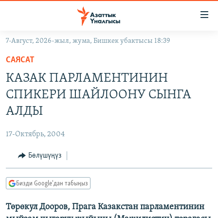
Линктер
Мазмунга
өтүңүз
7-Август, 2026-жыл, жума, Бишкек убактысы 18:39
Навигацияга
ЖАҢЫЛЫКТАР
өтүңүз
САЯСАТ
КЫРГЫЗСТАН
Издөөгө
КАЗАК ПАРЛАМЕНТИНИН
салыңыз
ДҮЙНӨ
КЫРГЫЗСТАН
СПИКЕРИ ШАЙЛООНУ СЫНГА
УКРАИНА
САЯСАТ
ДҮЙНӨ
АЛДЫ
АТАЙЫН ИЛИКТӨӨ
ЭКОНОМИКА
БОРБОР АЗИЯ
17-Октябрь, 2004
ТВ ПРОГРАММАЛАР
МАДАНИЯТ
Бөлүшүңүз
ПОДКАСТ
БҮГҮН АЗАТТЫКТА
ӨЗГӨЧӨ ПИКИР
ЭКСПЕРТТЕР ТАЛДАЙТ
Бизди Google'дан табыңыз
БИЗ ЖАНА ДҮЙНӨ
Русский
Төрөкул Дооров, Прага Казакстан парламентинин
ДАНИСТЕ