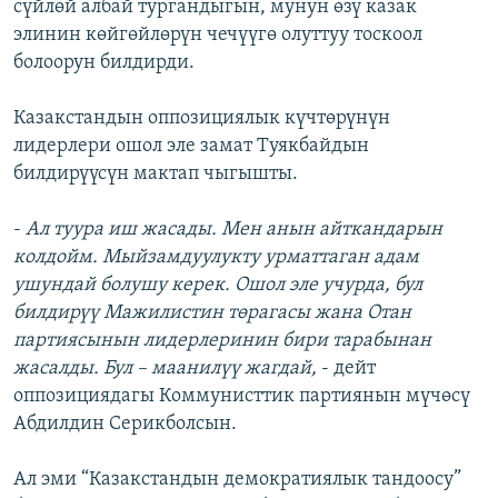
сүйлөй албай тургандыгын, мунун өзү казак
элинин көйгөйлөрүн чечүүгө олуттуу тоскоол
болоорун билдирди.
Казакстандын оппозициялык күчтөрүнүн
лидерлери ошол эле замат Туякбайдын
билдирүүсүн мактап чыгышты.
-
Ал туура иш жасады. Мен анын айткандарын
колдойм. Мыйзамдуулукту урматтаган адам
ушундай болушу керек. Ошол эле учурда, бул
билдирүү Мажилистин төрагасы жана Отан
партиясынын лидерлеринин бири тарабынан
жасалды. Бул – маанилүү жагдай,
- дейт
оппозициядагы Коммунисттик партиянын мүчөсү
Абдилдин Серикболсын.
Ал эми “Казакстандын демократиялык тандоосу”