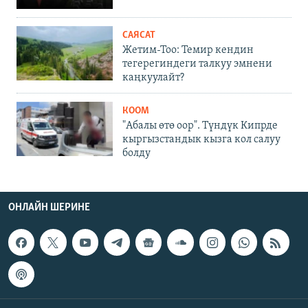
САЯСАТ
Жетим-Тоо: Темир кендин
тегерегиндеги талкуу эмнени
каңкуулайт?
КООМ
"Абалы өтө оор". Түндүк Кипрде
кыргызстандык кызга кол салуу
болду
ОНЛАЙН ШЕРИНЕ