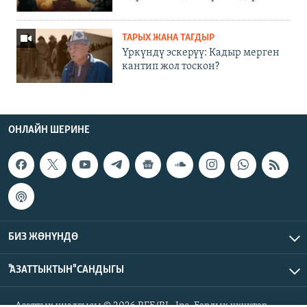
ТАРЫХ ЖАНА ТАГДЫР
Үркүндү эскерүү: Кадыр мерген
кантип жол тоскон?
ОНЛАЙН ШЕРИНЕ
БИЗ ЖӨНҮНДӨ
"АЗАТТЫКТЫН" САНДЫГЫ
Азаттык үналгысы © 2026 RFE/RL, Inc. Бардык укуктар