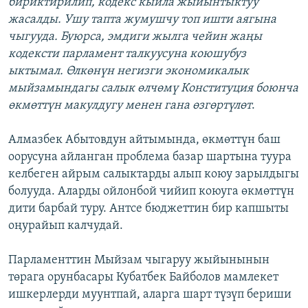
бириктирилип, кодекс кыйла жыйынтыктуу
жасалды. Ушу тапта жумушчу топ ишти аягына
чыгууда. Буюрса, эмдиги жылга чейин жаңы
кодексти парламент талкуусуна коюшубуз
ыктымал. Өлкөнүн негизги экономикалык
мыйзамындагы салык өлчөмү Конституция боюнча
өкмөттүн макулдугу менен гана өзгөртүлөт
.
Алмазбек Абытовдун айтымында, өкмөттүн баш
оорусуна айланган проблема базар шартына туура
келбеген айрым салыктарды алып коюу зарылдыгы
болууда. Аларды ойлонбой чийип коюуга өкмөттүн
дити барбай туру. Антсе бюджеттин бир капшыты
оңурайып калчудай.
Парламенттин Мыйзам чыгаруу жыйынынын
төрага орунбасары Кубатбек Байболов мамлекет
ишкерлерди муунтпай, аларга шарт түзүп бериши