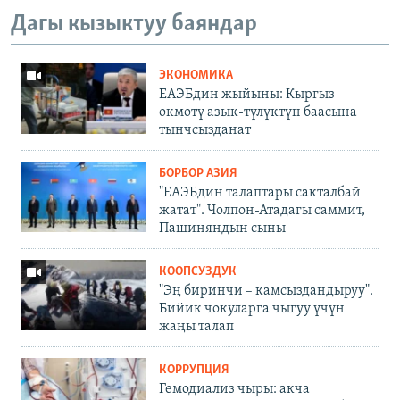
Дагы кызыктуу баяндар
ЭКОНОМИКА
ЕАЭБдин жыйыны: Кыргыз
өкмөтү азык-түлүктүн баасына
тынчсызданат
БОРБОР АЗИЯ
"ЕАЭБдин талаптары сакталбай
жатат". Чолпон-Атадагы саммит,
Пашиняндын сыны
КООПСУЗДУК
"Эң биринчи – камсыздандыруу".
Бийик чокуларга чыгуу үчүн
жаңы талап
КОРРУПЦИЯ
Гемодиализ чыры: акча