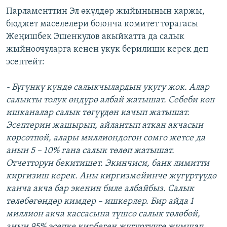
Парламенттин Эл өкүлдөр жыйынынын каржы,
бюджет маселелери боюнча комитет төрагасы
Жеңишбек Эшенкулов акыйкатта да салык
жыйноочуларга кенен укук берилиши керек деп
эсептейт:
- Бүгүнкү күндө салыкчылардын укугу жок. Алар
салыкты толук өндүрө албай жатышат. Себеби көп
ишканалар салык төгүүдөн качып жатышат.
Эсептерин жашырып, айлантып аткан акчасын
көрсөтпөй, алары миллиондогон сомго жетсе да
анын 5 – 10% гана салык төлөп жатышат.
Отчетторун бекитишет. Экинчиси, банк лимитти
киргизиш керек. Аны киргизмейинче жүгүртүүдө
канча акча бар экенин биле албайбыз. Салык
төлөбөгөндөр кимдер – ишкерлер. Бир айда 1
миллион акча кассасына түшсө салык төлөбөй,
анын 95% эсепке кирбеген жүгүртүүгө жумшап