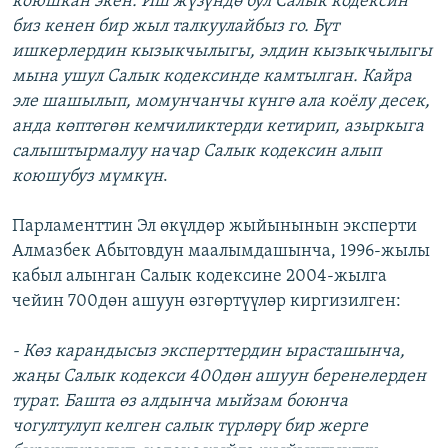
коюшкан экен. Иш жүзүндө бул Салык кодексин
биз кенен бир жыл талкуулайбыз го. Бүт
ишкерлердин кызыкчылыгы, элдин кызыкчылыгы
мына ушул Салык кодексинде камтылган. Кайра
эле шашылып, момунчанчы күнгө ала коёлу десек,
анда көптөгөн кемчиликтерди кетирип, азыркыга
салыштырмалуу начар Салык кодексин алып
коюшубуз мүмкүн
.
Парламенттин Эл өкүлдөр жыйынынын эксперти
Алмазбек Абытовдун маалымдашынча, 1996-жылы
кабыл алынган Салык кодексине 2004-жылга
чейин 700дөн ашуун өзгөртүүлөр киргизилген:
- Көз карандысыз эксперттердин ырасташынча,
жаңы Салык кодекси 400дөн ашуун беренелерден
турат. Башта өз алдынча мыйзам боюнча
чогултулуп келген салык түрлөрү бир жерге