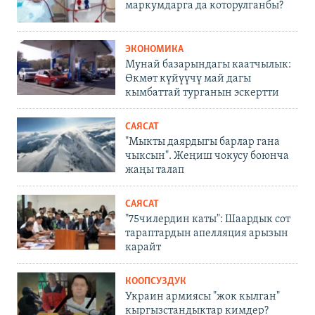
маркумдарга да которулганбы?
ЭКОНОМИКА
Мунай базарындагы каатчылык:
Өкмөт күйүүчү май дагы
кымбаттай турганын эскертти
САЯСАТ
"Мыкты даярдыгы барлар гана
чыксын". Жеңиш чокусу боюнча
жаңы талап
САЯСАТ
"75чилердин каты": Шаардык сот
тараптардын апелляция арызын
карайт
КООПСУЗДУК
Украин армиясы "жок кылган"
кыргызстандыктар кимдер?