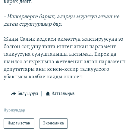
керек дейт.
- Ишкерлерге барып, аларды муунтуп аткан не
деген структуралар бар.
Жаңы Салык кодекси өкмөттүн жактыруусуна ээ
болгон соң ушу тапта иштеп аткан парламент
талкуусуна сунушталышы ыктымал. Бирок да
шайлоо азгырыгына жетеленип алган парламент
депутаттары аны кенен-кесир талкуулоого
убактысы калбай калды окшойт.
Бөлүшүңүз
Катталыңыз
Куржундар
Кыргызстан
Экономика