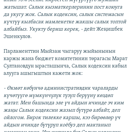
жатышат. Салык кызматкерлеринин пост коюуга
да укугу жок. Салык кодексин, салык системасын
күчтүү кылбасак мамлекетке жакшы салык топтой
албайбыз. Укукту бериш керек, -
дейт Жеңишбек
Эшенкулов.
Парламенттин Мыйзам чыгаруу жыйынынын
каржы жана бюджет комитетинин төрагасы Марат
Султановдун ырасташынча, Салык кодексин кабыл
алууга ашыгыштын кажети жок:
- Өкмөт көбүнчө административдик чараларды
күчөтүүгө мүмкүнчүлүк түзүп берүүнү көздөп
жатат. Мен башында эле үч айдын ичинде эч ким
жаңы Салык кодексин жазып бүтүрө албайт, деп
ойлогом. Бирок тилекке каршы, кээ бирөөлөр үч
айдын ичинде бүтүрүп коёбуз деп мактанып