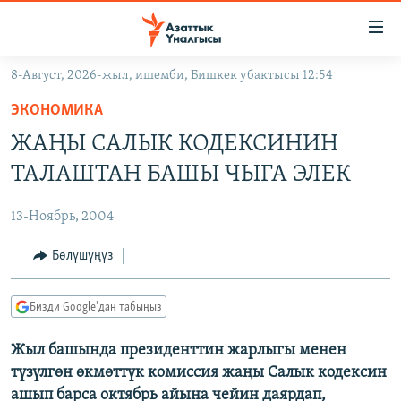
Линктер
Мазмунга
өтүңүз
8-Август, 2026-жыл, ишемби, Бишкек убактысы 12:54
Навигацияга
ЖАҢЫЛЫКТАР
өтүңүз
ЭКОНОМИКА
КЫРГЫЗСТАН
Издөөгө
ЖАҢЫ САЛЫК КОДЕКСИНИН
салыңыз
ДҮЙНӨ
КЫРГЫЗСТАН
ТАЛАШТАН БАШЫ ЧЫГА ЭЛЕК
УКРАИНА
САЯСАТ
ДҮЙНӨ
13-Ноябрь, 2004
АТАЙЫН ИЛИКТӨӨ
ЭКОНОМИКА
БОРБОР АЗИЯ
ТВ ПРОГРАММАЛАР
Бөлүшүңүз
МАДАНИЯТ
ПОДКАСТ
БҮГҮН АЗАТТЫКТА
Бизди Google'дан табыңыз
ӨЗГӨЧӨ ПИКИР
ЭКСПЕРТТЕР ТАЛДАЙТ
Жыл башында президенттин жарлыгы менен
БИЗ ЖАНА ДҮЙНӨ
Русский
түзүлгөн өкмөттүк комиссия жаңы Салык кодексин
ДАНИСТЕ
ашып барса октябрь айына чейин даярдап,