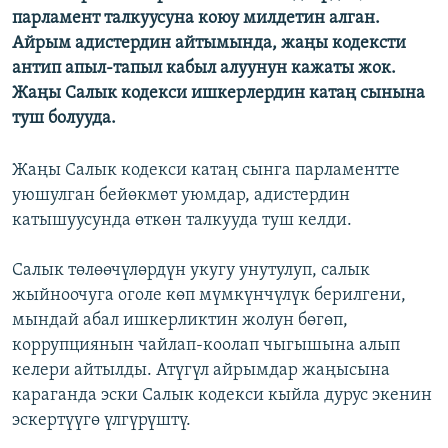
парламент талкуусуна коюу милдетин алган.
ОНЛАЙН ШЕРИНЕ
ЭЖЕ-СИҢДИЛЕР
Айрым адистердин айтымында, жаңы кодексти
АЗАТТЫК+
антип апыл-тапыл кабыл алуунун кажаты жок.
ЫҢГАЙСЫЗ СУРООЛОР
Жаңы Салык кодекси ишкерлердин катаң сынына
туш болууда.
ЭЕ/АРнун бардык сайттары
Жаңы Салык кодекси катаң сынга парламентте
уюшулган бейөкмөт уюмдар, адистердин
катышуусунда өткөн талкууда туш келди.
Салык төлөөчүлөрдүн укугу унутулуп, салык
жыйноочуга оголе көп мүмкүнчүлүк берилгени,
мындай абал ишкерликтин жолун бөгөп,
коррупциянын чайлап-коолап чыгышына алып
келери айтылды. Атүгүл айрымдар жаңысына
караганда эски Салык кодекси кыйла дурус экенин
эскертүүгө үлгүрүштү.