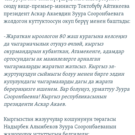
сөздү вице-премьер-министр Токтобүбү Айтикеева
президент Аскар Акаевдин Зуура Сооронбаевага
жолдогон куттуктоосун окуп берүү менен баштады:
-
Жараткан ыроологон 80 жаш курагына келсеңиз
да чыгармачылык отуңуз өчпөй, кыргыз
окурмандарын кубанткан, Атамекенге, адамдар
ортосундагы ак мамилелерге арналган
чыгармаларды жаратып жатасыз. Кыргыз эл-
журтуңуздун сыймыгы болуу менен бирге элдин
купулундагы чыгармаларды дагы да жарата
берериңизге ишенем. Бар болуңуз, урматтуу Зуура
Сооронбаевна! Кыргыз республикасынын
президенти Аскар Акаев.
Кыргызстан жазуучулар кошунунун төрагасы
Надырбек Алымбеков Зуура Сооронбаеванын
жазуучулук устаттыгын белгиледи: