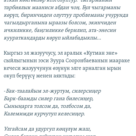
аткан көйгөйлөр козголуптур. Чыгарманын
тарбиялык мааниси абдан чоң. Бул чыгарманы
көрүп, биринчиден олуттуу проблеманы учурунда
чагылдырганына ыраазы болсом, экинчиден
ичкиликке, баңгиликке берилип, ата-энесин
куураткандарды көрүп ыйлабадыкпы…
Кыргыз эл жазуучусу, эл аралык «Кутман эне»
сыйлыгынын ээси Зуура Сооронбаеванын маараке
кечеси жазуучунун өзүнүн элге арналган ырын
окуп берүүсү менен аяктады:
-
Бак-таалайым эл-журтум, силерсиңер
Барк-баамды силер гана билесиңер,
Сыныңарга толсом да, толбосом да,
Калемимди курчутуп келесиңер.
Улгайсам да удургуп көңүлүм жаш,