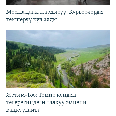
Москвадагы жардыруу: Курьерлерди
текшерүү күч алды
Жетим-Тоо: Темир кендин
тегерегиндеги талкуу эмнени
каңкуулайт?