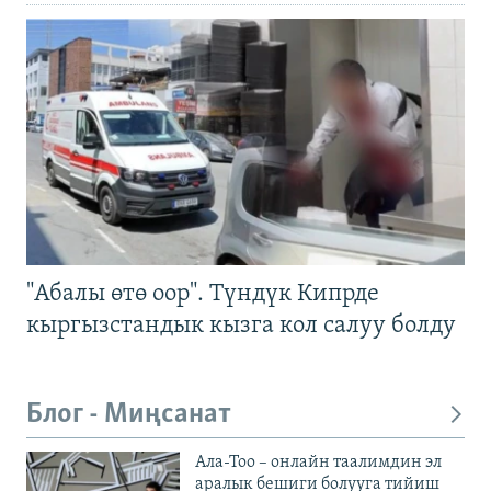
"Абалы өтө оор". Түндүк Кипрде
кыргызстандык кызга кол салуу болду
Блог - Миңсанат
Ала-Тоо – онлайн таалимдин эл
аралык бешиги болууга тийиш