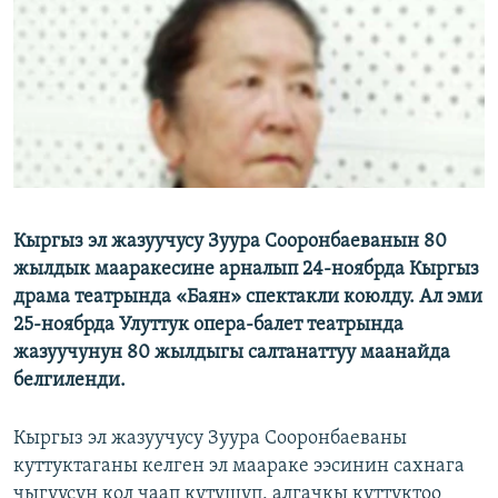
ОНЛАЙН ШЕРИНЕ
ЭЖЕ-СИҢДИЛЕР
АЗАТТЫК+
ЫҢГАЙСЫЗ СУРООЛОР
ЭЕ/АРнун бардык сайттары
Кыргыз эл жазуучусу Зуура Сооронбаеванын 80
жылдык мааракесине арналып 24-ноябрда Кыргыз
драма театрында «Баян» спектакли коюлду. Ал эми
25-ноябрда Улуттук опера-балет театрында
жазуучунун 80 жылдыгы салтанаттуу маанайда
белгиленди.
Кыргыз эл жазуучусу Зуура Сооронбаеваны
куттуктаганы келген эл маараке ээсинин сахнага
чыгуусун кол чаап күтүшүп, алгачкы куттуктоо