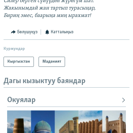
Силер берген сүйүүдөн жүрөгүм шат.
Жакынымдай жан тартып турасыңар,
Бириң эмес, баарыңа миң ырахмат!
Бөлүшүңүз
Катталыңыз
Куржундар
Кыргызстан
Маданият
Дагы кызыктуу баяндар
Окуялар