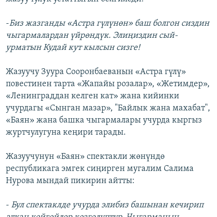
-
Биз жазганды «Астра гүлүнөн» баш болгон сиздин
чыгармалардан үйрөндүк. Элиңиздин сый-
урматын Кудай кут кылсын сизге!
Жазуучу Зуура Сооронбаеванын «Астра гүлү»
повестинен тарта «Жапайы розалар», «Жетимдер»,
«Ленинграддан келген кат» жана кийинки
учурдагы «Сынган мазар», "Байлык жана махабат",
«Баян» жана башка чыгармалары учурда кыргыз
журтчулугуна кеңири тарады.
Жазуучунун «Баян» спектакли жөнүндө
республикага эмгек сиңирген мугалим Салима
Нурова мындай пикирин айтты:
-
Бул спектаклде учурда элибиз башынан кечирип