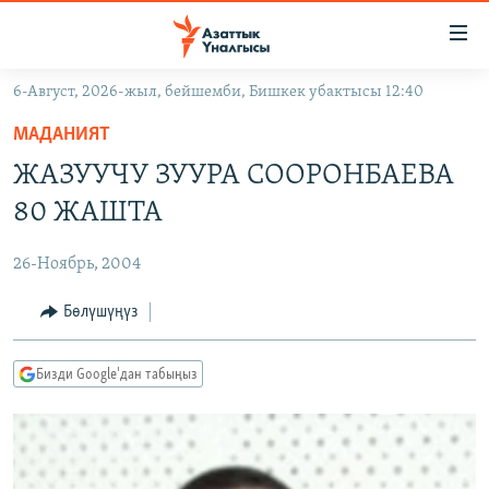
Линктер
Мазмунга
өтүңүз
6-Август, 2026-жыл, бейшемби, Бишкек убактысы 12:40
Навигацияга
ЖАҢЫЛЫКТАР
өтүңүз
МАДАНИЯТ
КЫРГЫЗСТАН
Издөөгө
ЖАЗУУЧУ ЗУУРА СООРОНБАЕВА
салыңыз
ДҮЙНӨ
КЫРГЫЗСТАН
80 ЖАШТА
УКРАИНА
САЯСАТ
ДҮЙНӨ
26-Ноябрь, 2004
АТАЙЫН ИЛИКТӨӨ
ЭКОНОМИКА
БОРБОР АЗИЯ
ТВ ПРОГРАММАЛАР
Бөлүшүңүз
МАДАНИЯТ
ПОДКАСТ
БҮГҮН АЗАТТЫКТА
Бизди Google'дан табыңыз
ӨЗГӨЧӨ ПИКИР
ЭКСПЕРТТЕР ТАЛДАЙТ
БИЗ ЖАНА ДҮЙНӨ
Русский
ДАНИСТЕ