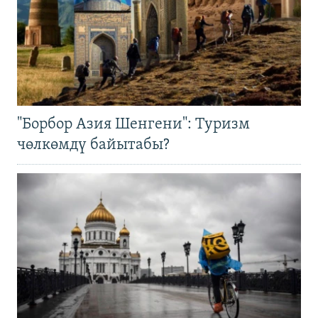
"Борбор Азия Шенгени": Туризм
чөлкөмдү байытабы?