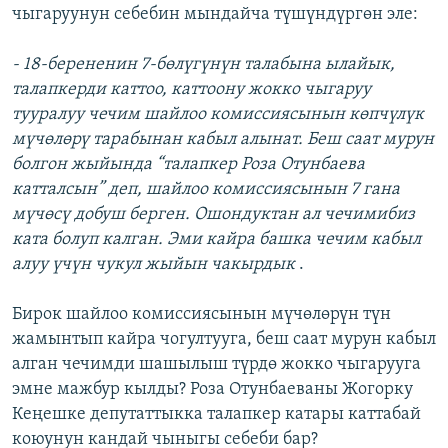
чыгаруунун себебин мындайча түшүндүргөн эле:
- 18-берененин 7-бөлүгүнүн талабына ылайык,
талапкерди каттоо, каттоону жокко чыгаруу
тууралуу чечим шайлоо комиссиясынын көпчүлүк
мүчөлөрү тарабынан кабыл алынат. Беш саат мурун
болгон жыйында “талапкер Роза Отунбаева
катталсын” деп, шайлоо комиссиясынын 7 гана
мүчөсү добуш берген. Ошондуктан ал чечимибиз
ката болуп калган. Эми кайра башка чечим кабыл
алуу үчүн чукул жыйын чакырдык
.
Бирок шайлоо комиссиясынын мүчөлөрүн түн
жамынтып кайра чогултууга, беш саат мурун кабыл
алган чечимди шашылыш түрдө жокко чыгарууга
эмне мажбур кылды? Роза Отунбаеваны Жогорку
Кеңешке депутаттыкка талапкер катары каттабай
коюунун кандай чыныгы себеби бар?