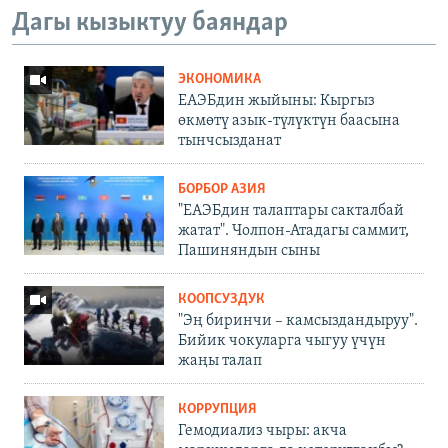
Дагы кызыктуу баяндар
ЭКОНОМИКА
ЕАЭБдин жыйыны: Кыргыз
өкмөтү азык-түлүктүн баасына
тынчсызданат
БОРБОР АЗИЯ
"ЕАЭБдин талаптары сакталбай
жатат". Чолпон-Атадагы саммит,
Пашиняндын сыны
КООПСУЗДУК
"Эң биринчи – камсыздандыруу".
Бийик чокуларга чыгуу үчүн
жаңы талап
КОРРУПЦИЯ
Гемодиализ чыры: акча