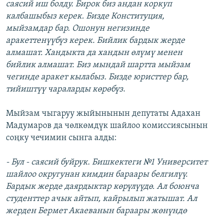
саясий иш болду. Бирок биз андан коркуп
калбашыбыз керек. Бизде Конституция,
мыйзамдар бар. Ошонун негизинде
аракеттенүүбүз керек. Бийлик бардык жерде
алмашат. Хандыкта да хандын өлүмү менен
бийлик алмашат. Биз мындай шартта мыйзам
чегинде аракет кылабыз. Бизде юристтер бар,
тийиштүү чараларды көрөбүз
.
Мыйзам чыгаруу жыйынынын депутаты Адахан
Мадумаров да чөлкөмдүк шайлоо комиссиясынын
соңку чечимин сынга алды:
- Бул - саясий буйрук. Бишкектеги №1 Университет
шайлоо округунан кимдин бараары белгилүү.
Бардык жерде даярдыктар көрүлүүдө. Ал боюнча
студенттер ачык айтып, кайрылып жатышат. Ал
жерден Бермет Акаеванын бараары жөнүндө