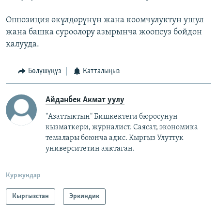
Оппозиция өкүлдөрүнүн жана коомчулуктун ушул
жана башка суроолору азырынча жоопсуз бойдон
калууда.
Бөлүшүңүз
Катталыңыз
Айданбек Акмат уулу
"Азаттыктын" Бишкектеги бюросунун
кызматкери, журналист. Саясат, экономика
темалары боюнча адис. Кыргыз Улуттук
университетин аяктаган.
Куржундар
Кыргызстан
Эркиндик