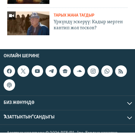
ТАРЫХ ЖАНА ТАГДЫР
Үркүндү эскерүү: Кадыр мерген
кантип жол тоскон?
ОНЛАЙН ШЕРИНЕ
БИЗ ЖӨНҮНДӨ
"АЗАТТЫКТЫН" САНДЫГЫ
Азаттык үналгысы © 2026 RFE/RL, Inc. Бардык укуктар