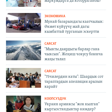
маркумдарга да которулганбы?
ЭКОНОМИКА
Мунай базарындагы каатчылык:
Өкмөт күйүүчү май дагы
кымбаттай турганын эскертти
САЯСАТ
"Мыкты даярдыгы барлар гана
чыксын". Жеңиш чокусу боюнча
жаңы талап
САЯСАТ
"75чилердин каты": Шаардык сот
тараптардын апелляция арызын
карайт
КООПСУЗДУК
Украин армиясы "жок кылган"
кыргызстандыктар кимдер?