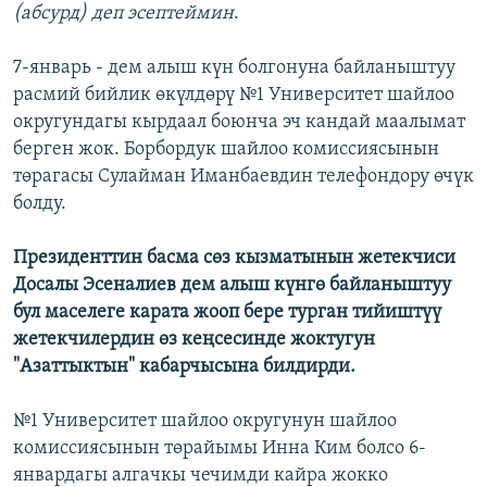
(абсурд) деп эсептеймин
.
7-январь - дем алыш күн болгонуна байланыштуу
расмий бийлик өкүлдөрү №1 Университет шайлоо
округундагы кырдаал боюнча эч кандай маалымат
берген жок. Борбордук шайлоо комиссиясынын
төрагасы Сулайман Иманбаевдин телефондору өчүк
болду.
Президенттин басма сөз кызматынын жетекчиси
Досалы Эсеналиев дем алыш күнгө байланыштуу
бул маселеге карата жооп бере турган тийиштүү
жетекчилердин өз кеңсесинде жоктугун
"Азаттыктын" кабарчысына билдирди.
№1 Университет шайлоо округунун шайлоо
комиссиясынын төрайымы Инна Ким болсо 6-
январдагы алгачкы чечимди кайра жокко