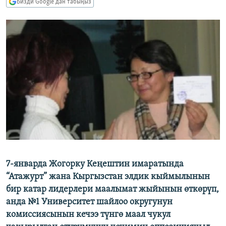
Бизди Google'дан табыңыз
ОНЛАЙН ШЕРИНЕ
ЭЖЕ-СИҢДИЛЕР
АЗАТТЫК+
ЫҢГАЙСЫЗ СУРООЛОР
ЭЕ/АРнун бардык сайттары
7-январда Жогорку Кеңештин имаратында
“Атажурт” жана Кыргызстан элдик кыймылынын
бир катар лидерлери маалымат жыйынын өткөрүп,
анда №1 Университет шайлоо округунун
комиссиясынын кечээ түнгө маал чукул