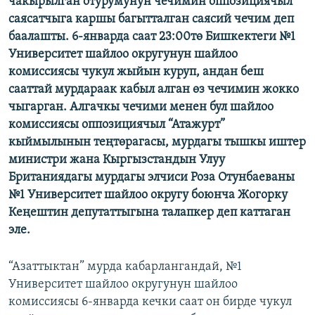
чакырылган отурумунун чечимин оппозициячыл
саясатчыга каршы багытталган саясий чечим деп
баалашты. 6-январда саат 23:00тө Бишкектеги №1
Университет шайлоо округунун шайлоо
комиссиясы чукул жыйын куруп, андан беш
сааттай мурдараак кабыл алган өз чечимин жокко
чыгарган. Алгачкы чечими менен бул шайлоо
комиссиясы оппозициячыл “Атажурт”
кыймылынын теңтөрагасы, мурдагы тышкы иштер
министри жана Кыргызстандын Улуу
Британиядагы мурдагы элчиси Роза Отунбаеваны
№1 Университет шайлоо округу боюнча Жогорку
Кеңештин депутаттыгына талапкер деп каттаган
эле.
“Азаттыктан” мурда кабарлангандай, №1
Университет шайлоо округунун шайлоо
комиссиясы 6-январда кечки саат он бирде чукул