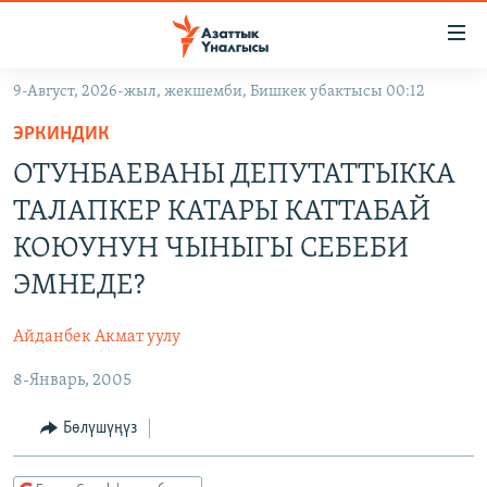
Линктер
Мазмунга
өтүңүз
9-Август, 2026-жыл, жекшемби, Бишкек убактысы 00:12
Навигацияга
ЖАҢЫЛЫКТАР
өтүңүз
ЭРКИНДИК
КЫРГЫЗСТАН
Издөөгө
ОТУНБАЕВАНЫ ДЕПУТАТТЫККА
салыңыз
ДҮЙНӨ
КЫРГЫЗСТАН
ТАЛАПКЕР КАТАРЫ КАТТАБАЙ
УКРАИНА
САЯСАТ
ДҮЙНӨ
КОЮУНУН ЧЫНЫГЫ СЕБЕБИ
АТАЙЫН ИЛИКТӨӨ
ЭКОНОМИКА
БОРБОР АЗИЯ
ЭМНЕДЕ?
ТВ ПРОГРАММАЛАР
МАДАНИЯТ
Айданбек Акмат уулу
ПОДКАСТ
БҮГҮН АЗАТТЫКТА
8-Январь, 2005
ӨЗГӨЧӨ ПИКИР
ЭКСПЕРТТЕР ТАЛДАЙТ
Бөлүшүңүз
БИЗ ЖАНА ДҮЙНӨ
Русский
ДАНИСТЕ