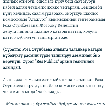
жыйын өткөрүп, ошол эле күнү беш саат мурун
кабыл алган чечимин жокко чыгарган. Бейшемби
күнү кечинде, саал мурдараак, округдук шайлоо
комиссиясы “Атажурт” кыймылынын теңтөрайымы
Роза Отунбаеваны Жогорку Кеңештин
депутаттыгына талапкер катары каттап, колуна
каттоо күбөлүгүн тапшырган эле.
(Сүрөттө: Роза Отунбаева айымга талапкер катары
күбөлүктү расмий түрдө тапшыруу аземинен бир
көрүнүш. Сүрөт “Res Publica” эркин гезитинен
алынды).
7-январдагы маалымат жыйынына катышкан Роза
Отунбаева округдук шайлоо комиссиясынын соңку
чечимин мындайча баалады:
- Менин оюмча, бул атайын буйрук менен жасалган