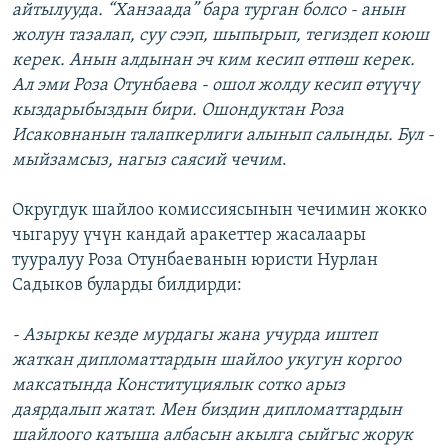
айтылууда. “Ханзаада” бара турган болсо - анын
жолун тазалап, суу сээп, шыпырып, тегиздеп коюш
керек. Анын алдынан эч ким кесип өтпөш керек.
Ал эми Роза Отунбаева - ошол жолду кесип өтүүчү
кыздарыбыздын бири. Ошондуктан Роза
Исаковнанын талапкерлиги алынып салынды. Бул -
мыйзамсыз, нагыз саясий чечим
.
Округдук шайлоо комиссиясынын чечимин жокко
чыгаруу үчүн кандай аракеттер жасалаары
тууралуу Роза Отунбаеванын юристи Нурлан
Садыков буларды билдирди:
- Азыркы кезде мурдагы жана учурда иштеп
жаткан дипломаттардын шайлоо укугун коргоо
максатында Конституциялык сотко арыз
даярдалып жатат. Мен биздин дипломаттардын
шайлоого катыша албасын акылга сыйгыс жорук