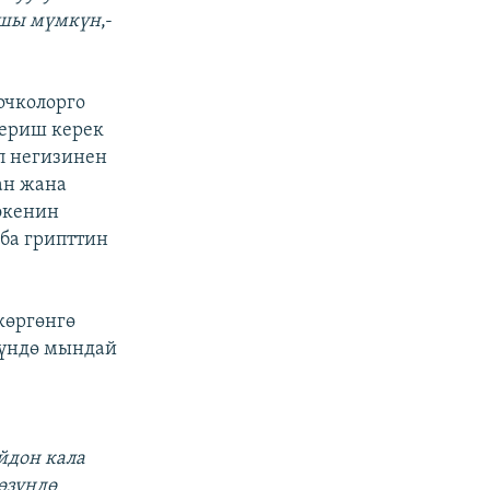
ташы мүмкүн
,-
очколорго
бериш керек
пп негизинен
ан жана
экенин
ба грипттин
көргөнгө
нүндө мындай
йдон кала
өзүндө