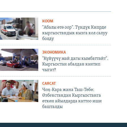
КООМ
"Абалы өтө оор". Түндүк Кипрде
кыргызстандык кызга кол салуу
болду
ЭКОНОМИКА
"Күйүүчү май дагы кымбаттайт".
Кыргызстан абалдан кантип
чыгат?
САЯСАТ
Чоң-Кара жана Таш-Төбө:
Өзбекстандан Кыргызстанга
өткөн айылдарда каттоо иши
башталды