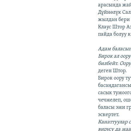
арасында жа
Дүйнөлүк Сал
жылдан бери 
Клаус Штор А
пайда болуу 
Aдам баласын
Бирок ал оор
билбейт. Оору
деген Штор.
Бирок оору т
басаңдагансы
сасык тумоог
чечмелеп, ош
баласы эми г
эскертет.
Канаттуулар 
вирусу да ма