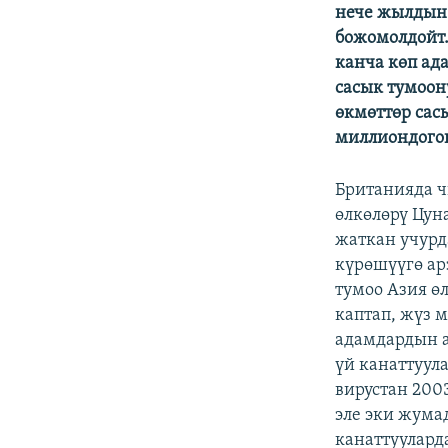
ЭЖЕ-СИҢДИЛЕР
нече жылдын 
божомолдойт.
АЗАТТЫК+
канча көп ад
ЫҢГАЙСЫЗ СУРООЛОР
сасык тумоон
өкмөттөр сас
миллиондогон
Британияда ч
өлкөлөрү Цун
жаткан учурд
күрөшүүгө ар
тумоо Азия ө
каптап, жүз 
адамдардын а
үй канаттуул
вирустан 200
эле эки жума
канаттуулард