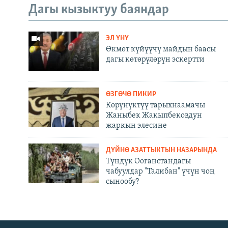
Дагы кызыктуу баяндар
ЭЛ ҮНҮ
Өкмөт күйүүчү майдын баасы
дагы көтөрүлөрүн эскертти
ӨЗГӨЧӨ ПИКИР
Көрүнүктүү тарыхнаамачы
Жаныбек Жакыпбековдун
жаркын элесине
ДҮЙНӨ АЗАТТЫКТЫН НАЗАРЫНДА
Түндүк Ооганстандагы
чабуулдар "Талибан" үчүн чоң
сынообу?