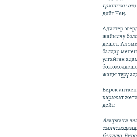
грипптин өтө
дейт Чең.
Адистер эгер
жайылчу болс
дешет. Ал эм
балдар мене
улгайган ада
божомолдошот
жаңы түрү ад
Бирок анткен
каражат жети
дейт:
Азыркыга че
тынчсызданды
берүүдө. Бир