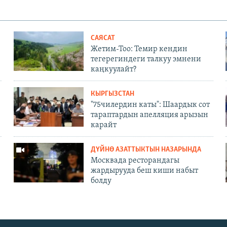
САЯСАТ
Жетим-Тоо: Темир кендин
тегерегиндеги талкуу эмнени
каңкуулайт?
КЫРГЫЗСТАН
"75чилердин каты": Шаардык сот
тараптардын апелляция арызын
карайт
ДҮЙНӨ АЗАТТЫКТЫН НАЗАРЫНДА
Москвада ресторандагы
жардырууда беш киши набыт
болду