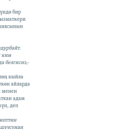
үндө бир
кызматкери
емиясынын
дурбайт.
ч ким
да белгисиз
,-
лөң кыйла
ткөн айларда
ы менен
аткан адам
үн, деп
рипттин
дашуусунан