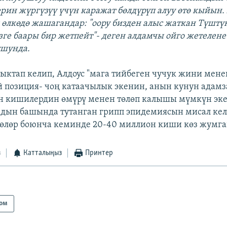
рин жүргүзүү үчүн каражат бөлдүрүп алуу өтө кыйын.
н өлкөдө жашагандар: "оору бизден алыс жаткан Түшт
изге баары бир жетпейт"- деген алдамчы ойго жетелене
ушунда.
ктап келип, Алдоус "мага тийбеген чучук жини мене
 позиция- чоң катаачылык экенин, анын кунун адамз
 кишилердин өмүрү менен төлөп калышы мүмкүн экен
дын башында тутанган грипп эпидемиясын мисал кел
өлөр боюнча кеминде 20-40 миллион киши көз жумга
з
Катталыңыз
Принтер
ом