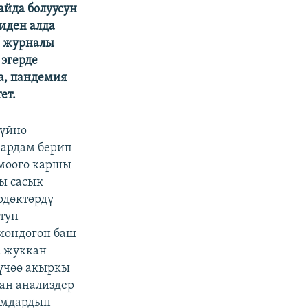
айда болуусун
иден алда
' журналы
 эгерде
а, пандемия
ет.
дүйнө
жардам берип
умоого каршы
ы сасык
рдөктөрдү
стун
лиондогон баш
а жуккан
 үчөө акыркы
ган анализдер
дамдардын