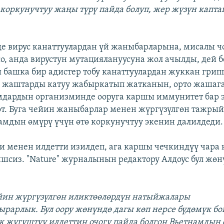
 коркунучтуу жаңы түрү пайда болуп, жер жүзүн кап
де вирус канаттуулардан үй жаныбарларына, мисалы ч
о, анда вирустун мутациялануусуна жол ачылды, дей 
и башка бир адистер тобу канаттуулардан жуккан гри
н жаштарды катуу жабыркатып жатканын, орто жашаг
мдардын организминде ооруга каршы иммунитет бар 
. Буга чейин жаныбарлар менен жүргүзүлгөн тажрый
амдын өмүрү үчүн өтө коркунучтуу экенин далилдеди.
и менен илдетти изилдеп, ага каршы чечкиндүү чара 
шсиз. "Nature" журналынын редактору Алдоус бул жө
йин жүргүзүлгөн иликтөөлөрдүн натыйжалары
рарлык. Бул оору жөнүндө дагы көп нерсе бүдөмүк бо
ок жугуштуу илдеттин очогу пайда болгон Вьетнамдын 