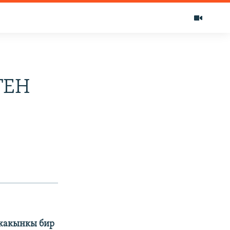
ГЕН
 жакынкы бир