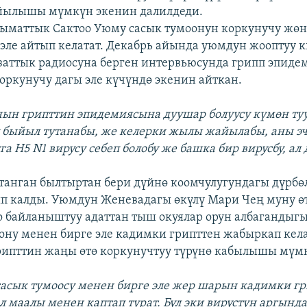
йылышы мүмкүн экенин далилдеди.
ыматтык Сактоо Уюму сасык тумоонун коркунучу жөн
эле айтып келатат. Декабрь айында уюмдун жооптуу 
заттык радиосуна берген интервьюсунда грипп эпид
коркунучу дагы эле күчүндө экенин айткан.
ын грипттин эпидемиясына дуушар болуусу күмөн туу
у быйыл тутанабы, же келерки жылы жайылабы, аны э
га H5 N1 вирусу себеп болобу же башка бир вирусбу, ал 
утанган былтыртан бери дүйнө коомчулугундагы дүрбө
п калды. Уюмдун Женевадагы өкүлү Мари Чең муну ө
о байланыштуу адаттан тыш окуялар орун албагандыг
ону менен бирге эле кадимки грипттен жабыркап кел
рипттин жаңы өтө коркунучтуу түрүнө кабылышы мүмк
сасык тумоосу менен бирге эле жер шарын кадимки г
ал маалы менен каптап турат. Бул эки вирустун аргын