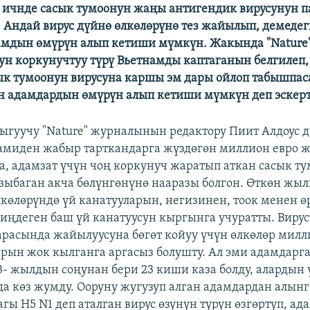
ичнде сасык тумоонун жаңы антигендик вирусунун п
 Андай вирус дүйнө өлкөлөрүнө тез жайылып, демедег
амдын өмүрүн алып кетиши мүмкүн. Жакында "Nature
ун коркунучтуу түрү Вьетнамды каптаганын белгилеп,
ык тумоонун вирусуна каршы эм дары ойлоп табышпас
 адамдардын өмүрүн алып кетиши мүмкүн деп эскерт
ыгуучу "Nature" журналынын редактору Пиит Алдоус 
амиден жабыр тарткандарга жүздөгөн миллион евро 
а, адамзат үчүн чоң коркунуч жаратып аткан сасык т
зыбаган акча бөлүнгөнүнө нааразы болгон. Өткөн жыл
лкөлөрүндө үй канатууларын, негизинен, тоок менен ө
миңдеген баш үй канатуусун кыргынга учуратты. Виру
расында жайылуусуна бөгөт койуу үчүн өлкөлөр мил
арын жок кылганга аргасыз болушту. Ал эми адамдарг
3- жылдын соңунан бери 23 киши каза болду, алардын
да көз жумду. Ооруну жугузуп алган адамдардан алын
агы H5 N1 деп аталган вирус өзүнүн түрүн өзгөртүп, а