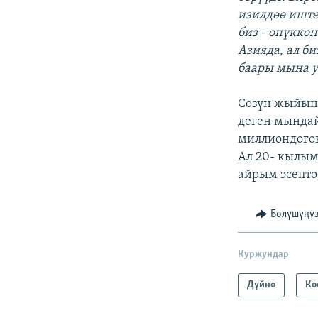
изилдөө иште
биз - өнүккө
Азияда, ал б
баары мына 
Сөзүн жыйыны
деген мындай
миллиондогон
Ал 20- кылым
айрым эсептө
Бөлүшүңү
Куржундар
Дүйнө
Ко