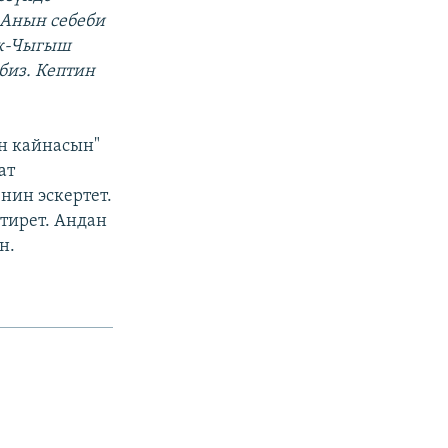
 Анын себеби
үк-Чыгыш
биз. Кептин
н кайнасын"
ат
ин эскертет.
тирет. Андан
н.