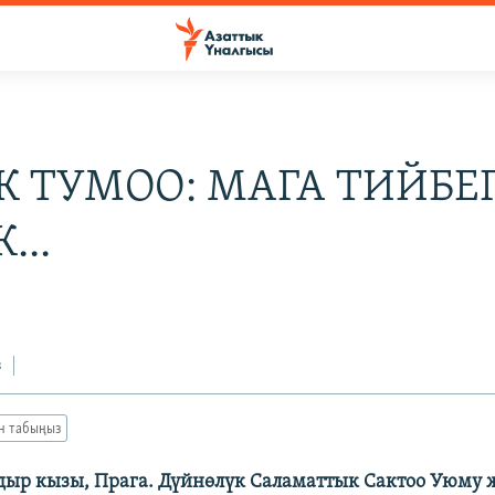
К ТУМОО: МАГА ТИЙБЕ
...
5
з
ан табыңыз
ыр кызы, Прага. Дүйнөлүк Саламаттык Сактоо Уюму