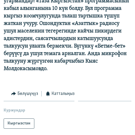
угармандар! «Таза Кыргызстан» программасынын
ОНЛАЙН ШЕРИНЕ
ЭЖЕ-СИҢДИЛЕР
кабыл алынганына 10 күн болду. Бул программа
кыргыз коомчулугунда талаш тартышка түшүп
АЗАТТЫК+
жаткан учуру. Ошондуктан «Азаттык» радиосу
ЫҢГАЙСЫЗ СУРООЛОР
ушул маселенин тегерегинде кайчы пикирдеги
адистердин, саясатчылардын катышуусунда
ЭЕ/АРнун бардык сайттары
талкуусун уланта бермекчи. Бүгүнкү «Бетме-бет»
берүүсү да ушул темага арналган. Анда микрофон
талкууну жүргүзгөн кабарчыбыз Кыяс
Молдокасымовдо.
Бөлүшүңүз
Катталыңыз
Куржундар
Кыргызстан