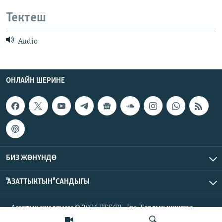
Тектеш
Audio
ОНЛАЙН ШЕРИНЕ
БИЗ ЖӨНҮНДӨ
"АЗАТТЫКТЫН" САНДЫГЫ
Азаттык үналгысы © 2026 RFE/RL, Inc. Бардык укуктар
корголгон.