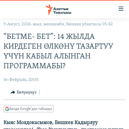
Линктер
Мазмунга
өтүңүз
9-Август, 2026-жыл, жекшемби, Бишкек убактысы 05:42
Навигацияга
ЖАҢЫЛЫКТАР
өтүңүз
“БЕТМЕ- БЕТ”: 14 ЖЫЛДА
КЫРГЫЗСТАН
Издөөгө
КИРДЕГЕН ӨЛКӨНҮ ТАЗАРТУУ
салыңыз
ДҮЙНӨ
КЫРГЫЗСТАН
ҮЧҮН КАБЫЛ АЛЫНГАН
УКРАИНА
САЯСАТ
ДҮЙНӨ
ПРОГРАММАБЫ?
АТАЙЫН ИЛИКТӨӨ
ЭКОНОМИКА
БОРБОР АЗИЯ
16-Февраль, 2005
ТВ ПРОГРАММАЛАР
МАДАНИЯТ
Бөлүшүңүз
ПОДКАСТ
БҮГҮН АЗАТТЫКТА
ӨЗГӨЧӨ ПИКИР
ЭКСПЕРТТЕР ТАЛДАЙТ
Бизди Google'дан табыңыз
БИЗ ЖАНА ДҮЙНӨ
Русский
Кыяс Молдокасымов, Бишкек Кадырлуу
ДАНИСТЕ