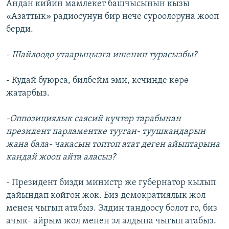
Андан кийин мамлекет башчысынын кызы
«Азаттык» радиосунун бир нече суроолоруна жооп
берди.
- Шайлоодо утаарыңызга ишенип турасызбы?
- Кудай буюрса, билбейм эми, кечинде көрө
жатарбыз.
-Оппозициялык саясий күчтөр тарабынан
президент парламентке тууган- туушкандарын
жана бала- чакасын топтоп атат деген айыптарына
кандай жооп айта аласыз?
- Президент бизди министр же губернатор кылып
дайындап койгон жок. Биз демократиялык жол
менен чыгып атабыз. Элдин тандоосу болот го, биз
ачык- айрым жол менен эл алдына чыгып атабыз.