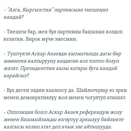
- "Алга, Кыргызстан" партиясына тиешеңиз
кандай?
- Тиешем бар, мен бул партияны башынан колдоп
келатам. Бирок мүчө эмесмин.
- Түштүктө Аскар Акаевди кызматында дагы бир
мөөнөткө калтырууну көздөгөн кол топтоо болуп
жатат. Президенттин кызы катары буга кандай
карайсыз?
- Бул деген элдин каалоосу да. Шайлоочулар өз эрки
менен демократиялуу жол менен чогултуп атышат.
- Оппозиция болсо Аскар Акаев референдум жолу
менен Башмыйзамды өзгөртүү аркылуу бийликте
калгысы келип атат деп ачык эле айтышууда.