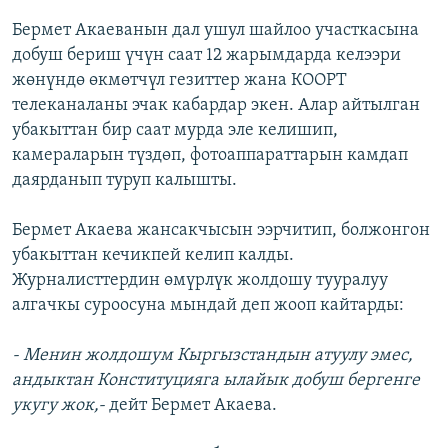
Бермет Акаеванын дал ушул шайлоо участкасына
добуш бериш үчүн саат 12 жарымдарда келээри
жөнүндө өкмөтчүл гезиттер жана КООРТ
телеканаланы эчак кабардар экен. Алар айтылган
убакыттан бир саат мурда эле келишип,
камераларын түздөп, фотоаппараттарын камдап
даярданып туруп калышты.
Бермет Акаева жансакчысын ээрчитип, болжонгон
убакыттан кечикпей келип калды.
Журналисттердин өмүрлүк жолдошу тууралуу
алгачкы суроосуна мындай деп жооп кайтарды:
- Менин жолдошум Кыргызстандын атуулу эмес,
андыктан Конституцияга ылайык добуш бергенге
укугу жок,-
дейт Бермет Акаева.