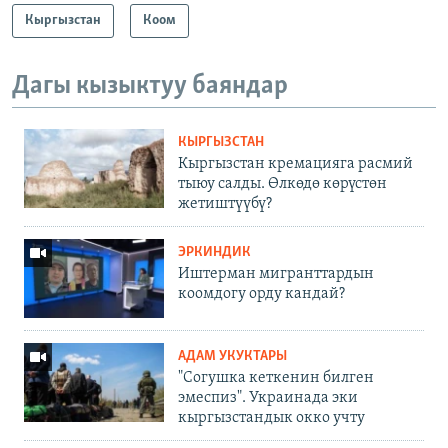
Кыргызстан
Коом
Дагы кызыктуу баяндар
КЫРГЫЗСТАН
Кыргызстан кремацияга расмий
тыюу салды. Өлкөдө көрүстөн
жетиштүүбү?
ЭРКИНДИК
Иштерман мигранттардын
коомдогу орду кандай?
АДАМ УКУКТАРЫ
"Согушка кеткенин билген
эмеспиз". Украинада эки
кыргызстандык окко учту