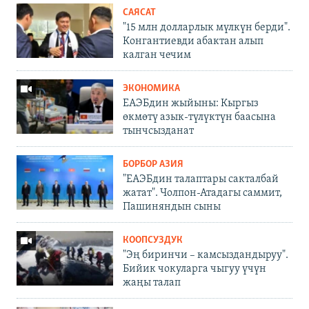
САЯСАТ
"15 млн долларлык мүлкүн берди".
Конгантиевди абактан алып
калган чечим
ЭКОНОМИКА
ЕАЭБдин жыйыны: Кыргыз
өкмөтү азык-түлүктүн баасына
тынчсызданат
БОРБОР АЗИЯ
"ЕАЭБдин талаптары сакталбай
жатат". Чолпон-Атадагы саммит,
Пашиняндын сыны
КООПСУЗДУК
"Эң биринчи – камсыздандыруу".
Бийик чокуларга чыгуу үчүн
жаңы талап