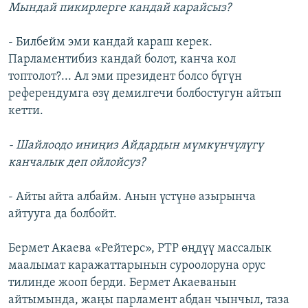
Мындай пикирлерге кандай карайсыз?
- Билбейм эми кандай караш керек.
Парламентибиз кандай болот, канча кол
топтолот?... Ал эми президент болсо бүгүн
референдумга өзү демилгечи болбостугун айтып
кетти.
- Шайлоодо иниңиз Айдардын мүмкүнчүлүгү
канчалык деп ойлойсуз?
- Айты айта албайм. Анын үстүнө азырынча
айтууга да болбойт.
Бермет Акаева «Рейтерс», РТР өңдүү массалык
маалымат каражаттарынын суроолоруна орус
тилинде жооп берди. Бермет Акаеванын
айтымында, жаңы парламент абдан чынчыл, таза