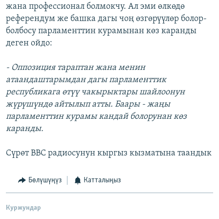
жана профессионал болмокчу. Ал эми өлкөдө
референдум же башка дагы чоң өзгөрүүлөр болор-
болбосу парламенттин курамынан көз каранды
деген ойдо:
- Оппозиция тараптан жана менин
атаандаштарымдан дагы парламенттик
республикага өтүү чакырыктары шайлоонун
жүрүшүндө айтылып атты. Баары - жаңы
парламенттин курамы кандай болорунан көз
каранды.
Сүрөт BBC радиосунун кыргыз кызматына таандык
Бөлүшүңүз
Катталыңыз
Куржундар