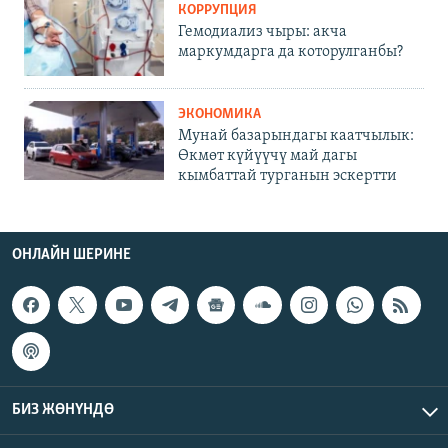
КОРРУПЦИЯ
Гемодиализ чыры: акча
маркумдарга да которулганбы?
ЭКОНОМИКА
Мунай базарындагы каатчылык:
Өкмөт күйүүчү май дагы
кымбаттай турганын эскертти
ОНЛАЙН ШЕРИНЕ
БИЗ ЖӨНҮНДӨ