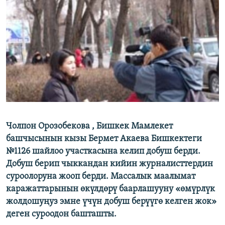
ОНЛАЙН ШЕРИНЕ
ЭЖЕ-СИҢДИЛЕР
АЗАТТЫК+
ЫҢГАЙСЫЗ СУРООЛОР
ЭЕ/АРнун бардык сайттары
Чолпон Орозобекова , Бишкек Мамлекет
башчысынын кызы Бермет Акаева Бишкектеги
№1126 шайлоо участкасына келип добуш берди.
Добуш берип чыккандан кийин журналисттердин
суроолоруна жооп берди. Массалык маалымат
каражаттарынын өкүлдөрү баарлашууну «өмүрлүк
жолдошуңуз эмне үчүн добуш берүүгө келген жок»
деген суроодон башташты.