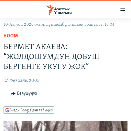
Линктер
Мазмунга
өтүңүз
10-Август, 2026-жыл, дүйшөмбү, Бишкек убактысы 13:04
Навигацияга
ЖАҢЫЛЫКТАР
өтүңүз
КООМ
КЫРГЫЗСТАН
Издөөгө
БЕРМЕТ АКАЕВА:
салыңыз
ДҮЙНӨ
КЫРГЫЗСТАН
“ЖОЛДОШУМДУН ДОБУШ
УКРАИНА
САЯСАТ
ДҮЙНӨ
БЕРГЕНГЕ УКУГУ ЖОК”
АТАЙЫН ИЛИКТӨӨ
ЭКОНОМИКА
БОРБОР АЗИЯ
27-Февраль, 2005
ТВ ПРОГРАММАЛАР
МАДАНИЯТ
Бөлүшүңүз
ПОДКАСТ
БҮГҮН АЗАТТЫКТА
ӨЗГӨЧӨ ПИКИР
ЭКСПЕРТТЕР ТАЛДАЙТ
Бизди Google'дан табыңыз
БИЗ ЖАНА ДҮЙНӨ
Русский
ДАНИСТЕ