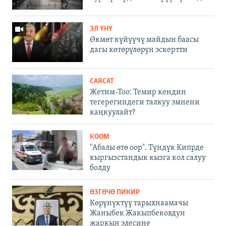
ЭЛ ҮНҮ
Өкмөт күйүүчү майдын баасы
дагы көтөрүлөрүн эскертти
САЯСАТ
Жетим-Тоо: Темир кендин
тегерегиндеги талкуу эмнени
каңкуулайт?
КООМ
"Абалы өтө оор". Түндүк Кипрде
кыргызстандык кызга кол салуу
болду
ӨЗГӨЧӨ ПИКИР
Көрүнүктүү тарыхнаамачы
Жаныбек Жакыпбековдун
жаркын элесине