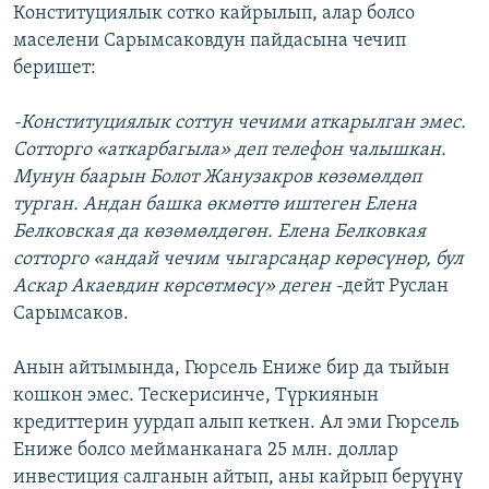
Конституциялык сотко кайрылып, алар болсо
маселени Сарымсаковдун пайдасына чечип
беришет:
-Конституциялык соттун чечими аткарылган эмес.
Сотторго «аткарбагыла» деп телефон чалышкан.
Мунун баарын Болот Жанузакров көзөмөлдөп
турган. Андан башка өкмөттө иштеген Елена
Белковская да көзөмөлдөгөн. Елена Белковкая
сотторго «андай чечим чыгарсаңар көрөсүнөр, бул
Аскар Акаевдин көрсөтмөсү» деген -
дейт Руслан
Сарымсаков.
Анын айтымында, Гюрсель Ениже бир да тыйын
кошкон эмес. Тескерисинче, Түркиянын
кредиттерин уурдап алып кеткен. Ал эми Гюрсель
Ениже болсо мейманканага 25 млн. доллар
инвестиция салганын айтып, аны кайрып берүүнү