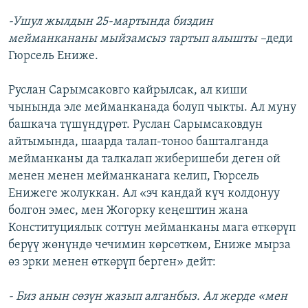
-Ушул жылдын 25-мартында биздин
мейманкананы мыйзамсыз тартып алышты –
деди
Гюрсель Ениже.
Руслан Сарымсаковго кайрылсак, ал киши
чынында эле мейманканада болуп чыкты. Ал муну
башкача түшүндүрөт. Руслан Сарымсаковдун
айтымында, шаарда талап-тоноо башталганда
мейманканы да талкалап жиберишеби деген ой
менен менен мейманканага келип, Гюрсель
Енижеге жолуккан. Ал «эч кандай күч колдонуу
болгон эмес, мен Жогорку кеңештин жана
Конституциялык соттун мейманканы мага өткөрүп
берүү жөнүндө чечимин көрсөткөм, Ениже мырза
өз эрки менен өткөрүп берген» дейт:
- Биз анын сөзүн жазып алганбыз. Ал жерде «мен