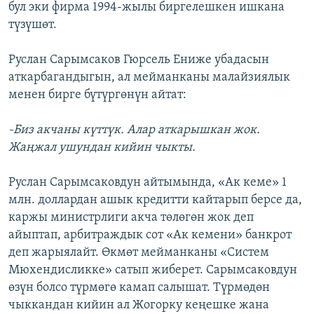
бул эки фирма 1994-жылы биргелешкен ишкана
түзүшөт.
Руслан Сарымсаков Гюрсель Ениже убадасын
аткарбагандыгын, ал мейманканы малайзиялык
менен бирге бүтүргөнүн айтат:
-Биз акчаны күттүк. Алар аткарышкан жок.
Жаңжал ушундан кийин чыкты.
Руслан Сарымсаковдун айтымында, «Ак кеме» 1
млн. доллардан ашык кредитти кайтарып берсе да,
каржы министрлиги акча төлөгөн жок деп
айыптап, арбитраждык сот «Ак кемени» банкрот
деп жарыялайт. Өкмөт мейманканы «Систем
Мюхендисликке» сатып жиберет. Сарымсаковдун
өзүн болсо түрмөгө камап салышат. Түрмөдөн
чыккандан кийин ал Жогорку кеңешке жана