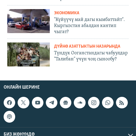
ЭКОНОМИКА
"Күйүүчү май дагы кымбаттайт".
Кыргызстан абалдан кантип
чыгат?
ДҮЙНӨ АЗАТТЫКТЫН НАЗАРЫНДА
Түндүк Ооганстандагы чабуулдар
"Талибан" үчүн чоң сынообу?
ОНЛАЙН ШЕРИНЕ
БИЗ ЖӨНҮНДӨ