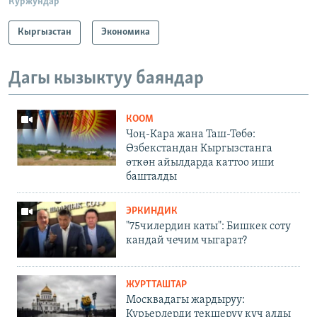
Куржундар
Кыргызстан
Экономика
Дагы кызыктуу баяндар
КООМ
Чоң-Кара жана Таш-Төбө:
Өзбекстандан Кыргызстанга
өткөн айылдарда каттоо иши
башталды
ЭРКИНДИК
"75чилердин каты": Бишкек соту
кандай чечим чыгарат?
ЖУРТТАШТАР
Москвадагы жардыруу:
Курьерлерди текшерүү күч алды