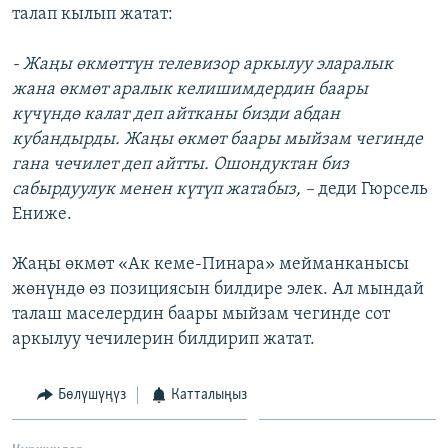
талап кылып жатат:
- Жаңы өкмөттүн телевизор аркылуу эларалык
жана өкмөт аралык келишимдердин баары
күчүндө калат деп айтканы бизди абдан
кубандырды. Жаңы өкмөт баары мыйзам чегинде
гана чечилет деп айтты. Ошондуктан биз
сабырдуулук менен күтүп жатабыз, –
деди Гюрсель
Ениже.
Жаңы өкмөт «Ак кеме-Пинара» мейманканысы
жөнүндө өз позициясын билдире элек. Ал мындай
талаш маселердин баары мыйзам чегинде сот
аркылуу чечилерин билдирип жатат.
Бөлүшүңүз
Катталыңыз