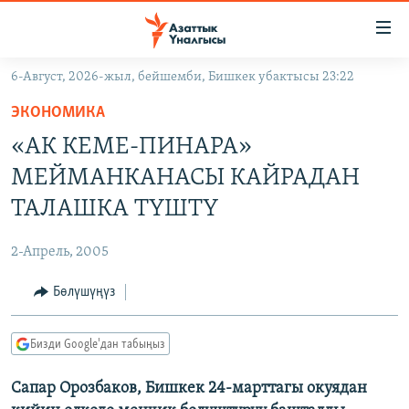
Линктер
Мазмунга
өтүңүз
6-Август, 2026-жыл, бейшемби, Бишкек убактысы 23:22
Навигацияга
ЖАҢЫЛЫКТАР
өтүңүз
ЭКОНОМИКА
КЫРГЫЗСТАН
Издөөгө
«АК КЕМЕ-ПИНАРА»
салыңыз
ДҮЙНӨ
КЫРГЫЗСТАН
МЕЙМАНКАНАСЫ КАЙРАДАН
УКРАИНА
САЯСАТ
ДҮЙНӨ
ТАЛАШКА ТҮШТҮ
АТАЙЫН ИЛИКТӨӨ
ЭКОНОМИКА
БОРБОР АЗИЯ
2-Апрель, 2005
ТВ ПРОГРАММАЛАР
МАДАНИЯТ
Бөлүшүңүз
ПОДКАСТ
БҮГҮН АЗАТТЫКТА
ӨЗГӨЧӨ ПИКИР
ЭКСПЕРТТЕР ТАЛДАЙТ
Бизди Google'дан табыңыз
БИЗ ЖАНА ДҮЙНӨ
Русский
Сапар Орозбаков, Бишкек 24-марттагы окуядан
ДАНИСТЕ