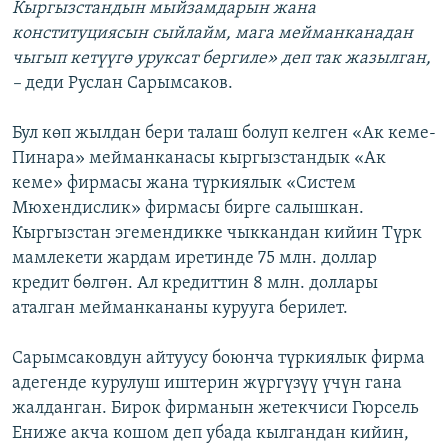
Кыргызстандын мыйзамдарын жана
конституциясын сыйлайм, мага мейманканадан
чыгып кетүүгө уруксат бергиле» деп так жазылган,
–
деди Руслан Сарымсаков.
Бул көп жылдан бери талаш болуп келген «Ак кеме-
Пинара» мейманканасы кыргызстандык «Ак
кеме» фирмасы жана түркиялык «Систем
Мюхендислик» фирмасы бирге салышкан.
Кыргызстан эгемендикке чыккандан кийин Түрк
мамлекети жардам иретинде 75 млн. доллар
кредит бөлгөн. Ал кредиттин 8 млн. доллары
аталган мейманкананы курууга берилет.
Сарымсаковдун айтуусу боюнча түркиялык фирма
адегенде курулуш иштерин жүргүзүү үчүн гана
жалданган. Бирок фирманын жетекчиси Гюрсель
Ениже акча кошом деп убада кылгандан кийин,