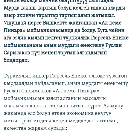
кийин өлкөдө менчик бөлүштүрүү башталды.
ОНЛАЙН ШЕРИНЕ
ЭЖЕ-СИҢДИЛЕР
Мурда талаш-тартыш болуп келген ишканаларды
азыр экинчи тараптар тартып алып жатышат.
АЗАТТЫК+
Ушундай нерсе Бишкекте жайгашкан «Ак кеме-
ЫҢГАЙСЫЗ СУРООЛОР
Пинара» мейманканасында да болду. Буга чейин
ага ээлик кылып келген түркиялык Гюрсель Ениже
мейманкананы анын мурдагы өнөктөшү Руслан
ЭЕ/АРнун бардык сайттары
Сарысаков күч менен тартып алгандыгын
билдирди.
Түркиялык ишкер Гюрсель Ениже өлкөдө түзүлгөн
кырдаалдан пайдаланып, анын мурдагы өнөктөшү
Руслан Сарымсаков «Ак кеме-Пинара»
мейманканасын ээлеп алганын массалык
маалымат каражаттарына айтып жүрөт. Ал муну
жакында эле болуп өткөн экономика өнүгүү
министрлигиндеги кеңешмедеде да кайталап,
өкмөттөн жардам сурады: