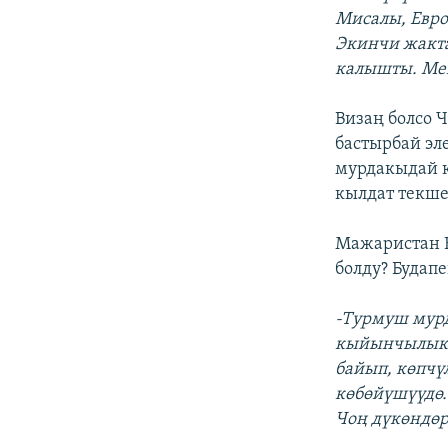
Мисалы, Евро
Экинчи жакта
калышты. Мен
Визаң болсо 
бастырбай эл
мурдакыдай к
кылдат текше
Мажаристан Е
болду? Будап
-Турмуш мур
кыйынчылык б
байып, көпчү
көбөйүшүүдө.
Чоң дүкөндөр