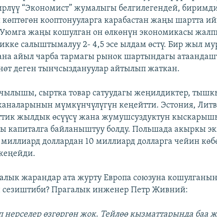
ирлүү “Экономист” жумалыгы белгилегендей, биримд
 көптөгөн кооптонууларга карабастан жаңы шартта и
 Уюмга жаңы кошулган он өлкөнүн экономикасы жал
кке салыштымалуу 2- 4,5 эсе ылдам өстү. Бир жыл му
ана айыл чарба тармагы рынок шартындагы атаанда
нөт деген тынчсыздануулар айтылып жаткан.
чылышы, сыртка товар сатуудагы жеңилдиктер, тышк
аналарынын мүмкүнчүлүгүн кеңейтти. Эстония, Литв
нттик жылдык өсүүсү жана жумушсуздуктун кыскары
ы капиталга байланыштуу болду. Польшада акыркы э
 миллиард доллардан 10 миллиард долларга чейин көб
кеңейди.
лык жарандар ата журту Европа союзуна кошулганын
н сезиштиби? Прагалык инженер Петр Живний:
п нерселер өзгөргөн жок. Тейлөө кызматтарында баа 