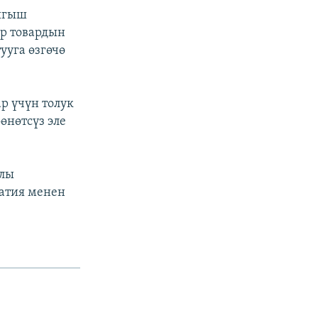
Чыгыш
ар товардын
ууга өзгөчө
 үчүн толук
өнөтсүз эле
ылы
ватия менен