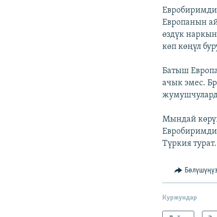
Евробиримдик
Европанын ай
өздүк наркын
көп көңүл бу
Батыш Европ
ачык эмес. Б
жумушчулард
Мындай көрү
Евробиримдик
Түркия турат.
Бөлүшүңү
Куржундар