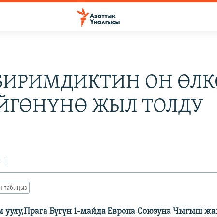
БИРИМДИКТИН ОН ӨЛК
ЙГӨНҮНӨ ЖЫЛ ТОЛДУ
з
ан табыңыз
 уулу,Прага Бүгүн 1-майда Европа Союзуна Чыгыш жа