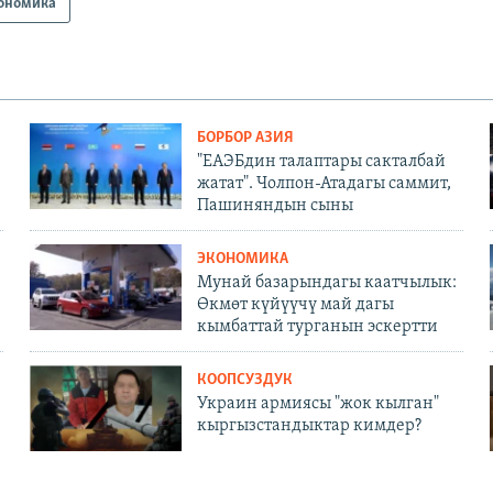
ономика
БОРБОР АЗИЯ
"ЕАЭБдин талаптары сакталбай
жатат". Чолпон-Атадагы саммит,
Пашиняндын сыны
ЭКОНОМИКА
Мунай базарындагы каатчылык:
Өкмөт күйүүчү май дагы
кымбаттай турганын эскертти
КООПСУЗДУК
Украин армиясы "жок кылган"
кыргызстандыктар кимдер?