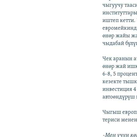
чыгуучу таас
институттары
иштеп кетти.
евромейкинди
өнөр жайы ж
чыдабай бүлү
Чек аранын а
өнөр жай ишк
6-8, 5 проце
кезекте тышк
инвестиция 4
автоөндүрүш 
Чыгыш европа
териси мене
-Мен үчүн кө