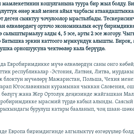
 мамлекетинин кошулганына туура бир жыл болду. Б
улуттук өнөр жай менен айыл чарбасы атаандаштыкка
өт деген сыяктуу чочулоолор ырасталбады. Тескерисин
н өлкөлөрдөгү орточо экономикалык өсүү биримдикк
ө салыштырмалуу алды 4, 5 эсе, арты 2 эсе жогору. Чы
 Батышка эркин каттоого мүмкүндүк алышты. Бирок,
шка орношуусуна чектөөлөр кала берүүдө.
да Евробиримдикке мүчө өлкөлөрдүн саны онго көбөйд
ттик республикалар -Эстония, Латвия, Литва, мурдакы
 блоктун мүчөлөрү Мажаристан, Польша, Чехия мене
тарап Югославиянын курамынан чыккан Словения, ош
 бөлүгү жана Жер Ортолук деңизинде жайгашкан Мал
робиримдикке ырасмий түрдө кабыл алынды. Саясый 
рыхындагы бурулуш катары бааланып, чоң шаан-шөк
де Европа биримдигинде алгылыктуу өзгөрүүлөр болд