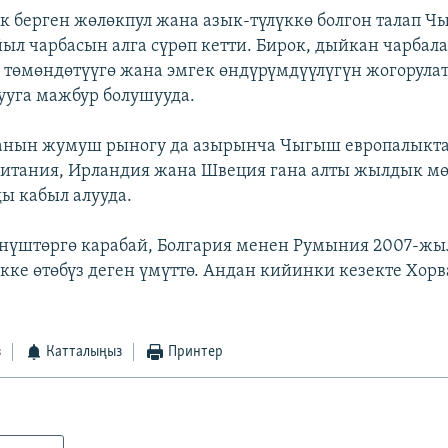
 берген жөлөкпул жана азык-түлүккө болгон талап 
ыл чарбасын алга сүрөп кетти. Бирок, дыйкан чарбал
 төмөндөтүүгө жана эмгек өндүрүмдүүлүгүн жогорулат
рууга мажбур болушууда.
анын жумуш рыногу да азырынча Чыгыш европалыктар
ритания, Ирландия жана Швеция гана алты жылдык мө
ы кабыл алууда.
нүштөргө карабай, Болгария менен Румыния 2007-ж
ке өтөбүз деген үмүттө. Андан кийинки кезекте Хор
з
Катталыңыз
Принтер