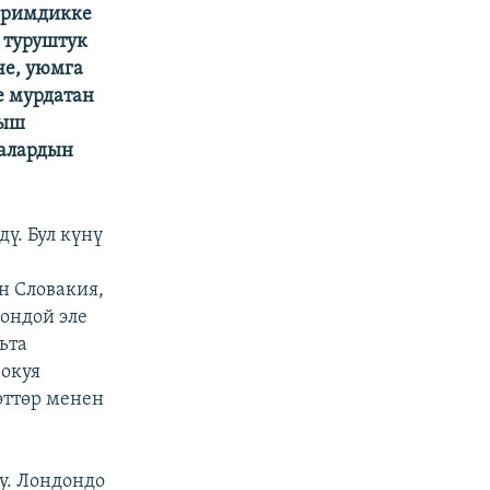
иримдикке
 туруштук
че, уюмга
е мурдатан
гыш
 алардын
ү. Бул күнү
н Словакия,
ондой эле
ьта
окуя
өттөр менен
у. Лондондо