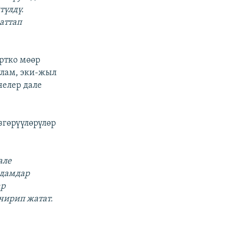
түлдү.
аттап
ртко мөөр
улам, эки-жыл
нелер дале
гөрүүлөрүлөр
але
адамдар
ар
чирип жатат.