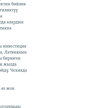
иктин бийлик
йгиликтүү
пы
рда алардын
штыкка
ы инвестиция
а, Латвиянын
шы биринчи
ки жылда
өйдү. Чехияда
 өз жон
жогорулады.