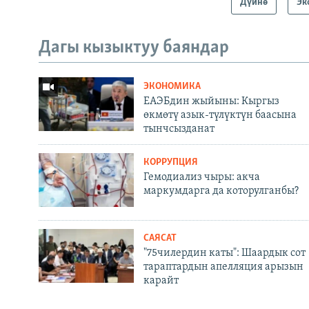
Дүйнө
Эк
Дагы кызыктуу баяндар
ЭКОНОМИКА
ЕАЭБдин жыйыны: Кыргыз
өкмөтү азык-түлүктүн баасына
тынчсызданат
КОРРУПЦИЯ
Гемодиализ чыры: акча
маркумдарга да которулганбы?
САЯСАТ
"75чилердин каты": Шаардык сот
тараптардын апелляция арызын
карайт