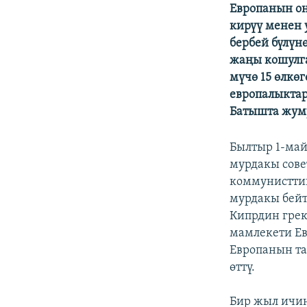
ЭЖЕ-СИҢДИЛЕР
Европанын он
кирүү менен 
АЗАТТЫК+
бербей бүлүн
ЫҢГАЙСЫЗ СУРООЛОР
жаңы кошулга
мүчө 15 өлкөг
европалыктар
Батышта жуму
Былтыр 1-май
мурдакы сове
коммунисттик
мурдакы бей
Кипрдин грек
мамлекети Ев
Европанын та
өттү.
Бир жыл ичин