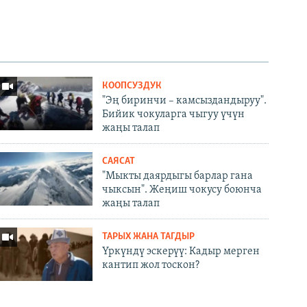
КООПСУЗДУК
"Эң биринчи – камсыздандыруу".
Бийик чокуларга чыгуу үчүн
жаңы талап
САЯСАТ
"Мыкты даярдыгы барлар гана
чыксын". Жеңиш чокусу боюнча
жаңы талап
ТАРЫХ ЖАНА ТАГДЫР
Үркүндү эскерүү: Кадыр мерген
кантип жол тоскон?