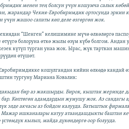
бримдик менен тең болсун үчүн кошумча салык көбөй
н, жарандар Чехия-Евробиримдик ортосунда эркин к
 үчүн жашоо сапаты көп деле өзгөргөн жок.
Чехиядан “Шенген” келишимине мүчө өлкөлөргө паспо
е өтүүгө болоруна өткө жылы өзүм күбө болгом. Андан 
езек күтүп турган унаа жок. Ырас, жүк тарткан маши
рүүдөн өтүшөт.
вробиримдикке кошулгандан кийин өлкөдө кандай өз
ештин тургуну Мариана Ковалик:
дакыдан бир аз жакшырды. Бирок, кыштак жеринде д
ар. Көптөгөн адамдардын жумушу жок. Аз сандагы 
лүк элде акчасы аз бойдон калууда. Батыштык фирмал
 Мажар ишканалары катуу атаандашдыкты баштан ке
 үстөмдүк кылып, майда дүкөндөргө оор болууда.