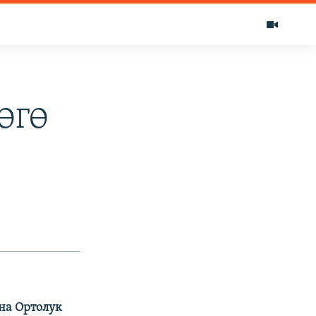
ӨГӨ
на Ортолук