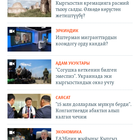
Кыргызстан кремацияга расмий
тыюу салды. Өлкөдө көрүстөн
жетиштүүбү?
ЭРКИНДИК
Иштерман мигранттардын
коомдогу орду кандай?
АДАМ УКУКТАРЫ
"Согушка кеткенин билген
эмеспиз". Украинада эки
кыргызстандык окко учту
САЯСАТ
"15 млн долларлык мүлкүн берди".
Конгантиевди абактан алып
калган чечим
ЭКОНОМИКА
ЕАЭБдин жыйыны: Кыргыз