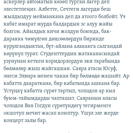
аскерлер автоматын көзөп турган лагер деп
элестетпеңиз. Албетте, Сечтеги лагерди беш
жылдыздуу мейманкана деп да атоого болбойт. Үч
кабат имарат мурда балдардын эс алуу жайы
болгон. Айылдык кичи жолдун боюнда, бак-
даракка чөмүлгөн дөңсөөлөрдүн биринде
курулгандыктан, бүт-айлана алаканга салгандай
көрүнүп турат. Студенттердин жатаканасындай
узунунан кеткен коридорлордун эки тарабында
бөлмөлөр жыш жайгашкан. Саяра атасы Юсуф,
энеси Элвира менен чакан бир бөлмөдө жашайт. Ар
кабатта даараткана, бир кабатында ашкана бар.
Үстүңкү кабатта сүрөт тартып, чоподон ар кыл
буюм-тайымдарды чапташат. Саяранын апасы
чоподон Ван Гогдун сүрөтүндөгү тегирменге
окшотуп мечит жасап коюптур. Ушул эле жерде
концерт залы бар.