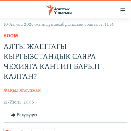
Линктер
Мазмунга
өтүңүз
10-Август, 2026-жыл, дүйшөмбү, Бишкек убактысы 11:34
Навигацияга
ЖАҢЫЛЫКТАР
өтүңүз
КООМ
КЫРГЫЗСТАН
Издөөгө
АЛТЫ ЖАШТАГЫ
салыңыз
ДҮЙНӨ
КЫРГЫЗСТАН
КЫРГЫЗСТАНДЫК САЯРА
УКРАИНА
САЯСАТ
ДҮЙНӨ
ЧЕХИЯГА КАНТИП БАРЫП
АТАЙЫН ИЛИКТӨӨ
ЭКОНОМИКА
БОРБОР АЗИЯ
КАЛГАН?
ТВ ПРОГРАММАЛАР
МАДАНИЯТ
Жаңыл Жусупжан
ПОДКАСТ
БҮГҮН АЗАТТЫКТА
21-Июнь, 2005
ӨЗГӨЧӨ ПИКИР
ЭКСПЕРТТЕР ТАЛДАЙТ
Бөлүшүңүз
БИЗ ЖАНА ДҮЙНӨ
Русский
ДАНИСТЕ