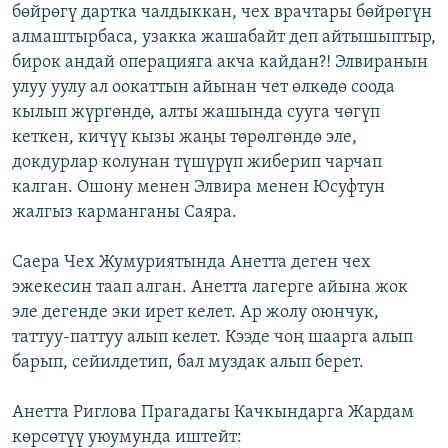
бөйрөгү дартка чалдыккан, чех врачтары бөйрөгүн
алмаштырбаса, узакка жашабайт деп айтышыптыр,
бирок андай операцияга акча кайдан?! Элвиранын
улуу уулу ал оокаттын айынан чет өлкөдө соода
кылып жүргөндө, алты жашында сууга чөгүп
кеткен, кичүү кызы жаңы төрөлгөндө эле,
докдурлар колунан түшүрүп жиберип чарчап
калган. Ошону менен Элвира менен Юсуфтун
жалгыз карманганы Саяра.
Саера Чех Жумуриятында Анетта деген чех
эжекесин таап алган. Анетта лагерге айына жок
эле дегенде эки ирет келет. Ар жолу оюнчук,
таттуу-паттуу алып келет. Кээде чоң шаарга алып
барып, сейилдетип, бал муздак алып берет.
Анетта Риглова Прагадагы Качкындарга Жардам
көрсөтүү уюумунда иштейт: