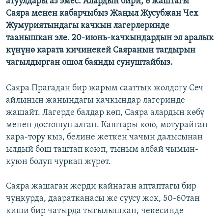
атуулдары аз эмес. Алардын бири, 6 жаштагы
Саяра менен кабарчыбыз Жаңыл Жусубжан Чех
Жумуриятындагы качкын лагерлеринде
таанышкан эле. 20-июнь-качкындардын эл аралык
күнүнө карата кичинекей Саяранын тагдырын
чагылдырган ошол баянды сунуштайбыз.
Саяра Прагадан бир жарым сааттык жолдогу Сеч
айлынын жанындагы качкындар лагеринде
жашайт. Лагерде балдар көп, Саяра алардын көбү
менен достошуп алган. Каштары кою, мотурайган
кара-тору кыз, белине жеткен чачын далысынан
ылдый бош таштап коюп, тыным албай чымын-
куюн болуп чуркап жүрөт.
Саяра жашаган жерди кайнаган аптаптагы бир
чуңкурда, дааратканасы же суусу жок, 50-60тан
киши бир чатырда тыгылышкан, чекесинде