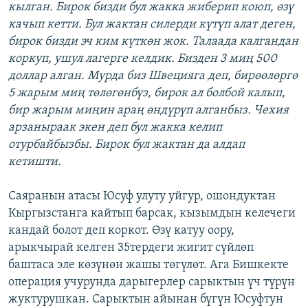
кылган. Бирок бизди бул жакка жиберип коюп, өзү
качып кетти. Бул жактан силерди күтүп алат деген,
бирок бизди эч ким күткөн жок. Талаада калгандан
коркуп, ушул лагерге келдик. Бизден 3 миң 500
доллар алган. Мурда биз Швецияга деп, бирөөлөргө
5 жарым миң төлөгөнбүз, бирок ал болбой калып,
бир жарым миңин араң өндүрүп алганбыз. Чехия
арзаныраак экен деп бул жакка келип
отурбайбызбы. Бирок бул жактан да алдап
кетишти.
Саяранын атасы Юсуф улуту уйгур, ошондуктан
Кыргызстанга кайтып барсак, кызымдын келечеги
кандай болот деп коркот. Өзү катуу оору,
арыкчырай келген 35тердеги жигит сүйлөп
баштаса эле көзүнөн жашы төгүлөт. Ага Бишкекте
операция учурунда дарыгерлер сарыктын үч түрүн
жуктурушкан. Сарыктын айынан бүгүн Юсуфтун