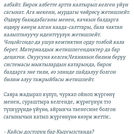
албайт. Бирок албетте артта калтырып келген үйүн
сагынат. Ага мекени, мурдагы чөйрөсү жетишпейт.
Өздөрү баамдабаганы менен, качкын балдарга
өздөрү көнүм алган каада-салттары, бала чактан
калыптануучу иденттүүлүк жетишпейт.
Чоңойгондо да ушул кемтиктин орду толбой кала
берет. Материалдык жетишпегендиктер да бар
деңизчи. Окуусуна келсек,Чехиянын билим берүү
системасы мыктылардын катарында, бирок
балдарга эне тили, өз элинде пайдалуу болгон
билим алуу тажрыйбасы жетишпейт.
Саяра жадырап күлүп, чуркап ойноп жүргөнү
менен, сураштыра келгенде, жүрөгүнүн тээ
түпкүрүндө үйүнө, айрыкча таенесине болгон
сагынычын катып жүргөнүнө көзүм жетти:.
- Кайсы досторуң бар Кыргызстанда?