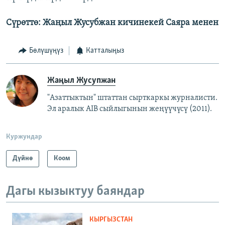
Сүрөттө: Жаңыл Жусубжан кичинекей Саяра менен
Бөлүшүңүз
Катталыңыз
Жаңыл Жусупжан
"Азаттыктын" штаттан сырткаркы журналисти.
Эл аралык AIB сыйлыгынын жеңүүчүсү (2011).
Куржундар
Дүйнө
Коом
Дагы кызыктуу баяндар
КЫРГЫЗСТАН