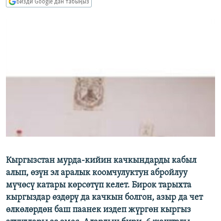
Бизди Google'дан табыңыз
ОНЛАЙН ШЕРИНЕ
ЭЖЕ-СИҢДИЛЕР
АЗАТТЫК+
ЫҢГАЙСЫЗ СУРООЛОР
ЭЕ/АРнун бардык сайттары
Кыргызстан мурда-кийин качкындарды кабыл
алып, өзүн эл аралык коомчулуктун абройлуу
мүчөсү катары көрсөтүп келет. Бирок тарыхта
кыргыздар өздөрү да качкын болгон, азыр да чет
өлкөлөрдөн баш паанек издеп жүргөн кыргыз