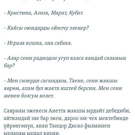
- Кристина, Азиза, Марат, Кубат.
- Кайсы оюндарды ойночу элеңер?
- Играла кошка, она сабака.
- Алар сени радиодон угуп калса кандай саламың
бар?
- Мен силерди сагындым, Таене, сени жакшы
көрөм, апам бул жакта иштей берсин. Мен сени
менен болгум келет.
Саяраны эжекеси Анетта жакшы ырдайт дебедиби,
айткандай эле бар экен, дароо эле чех мектебинде
үйрөнгөнүн, анан Танцор Диско филминен
ырларды ырдап кирди.