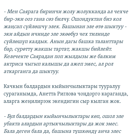
- Мен Саярага биринчи жолу жолукканда ал чехче
бир-эки ооз гана сөз билчү. Ошондуктан биз кол
жаңсап сүйлөшчү элек. Башынан эле өтө шыктуу -
эки айдын ичинде эле экөөбүз чех тилинде
сүйлөшүп калдык. Анын дагы башка таланттары
бар, сүрөттү жакшы тартат, жакшы бийлейт.
Келечекте Саярадан поп жылдызы же балким
актриса чыгып калышы да ажеп эмес, ал рол
аткарганга да шыктуу.
Качкын балдардын кыйынчылыктары тууралуу
сураганымда, Анетта Риглова чоңдорго караганда,
аларга жеңилирээк экендигин сыр кылган жок.
- Бул балдардын кыйынчылыктары көп, ошол эле
убакта алардын артыкчылыктары да жок эмес.
Бала деген бала да, башына түшкөндү анча элес