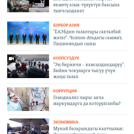
өкмөтү азык-түлүктүн баасына
тынчсызданат
БОРБОР АЗИЯ
"ЕАЭБдин талаптары сакталбай
жатат". Чолпон-Атадагы саммит,
Пашиняндын сыны
КООПСУЗДУК
"Эң биринчи – камсыздандыруу".
Бийик чокуларга чыгуу үчүн
жаңы талап
КОРРУПЦИЯ
Гемодиализ чыры: акча
маркумдарга да которулганбы?
ЭКОНОМИКА
Мунай базарындагы каатчылык: