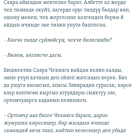
Саяра айылдык мектепке барат. Албетте ал жерде
чех тилинде окуйт, лагерде орус тилдүү балдар көп,
ошону менен, чех жергесине келгенден берки 8
айдын ичинде эне тилин унута баштаган.
- Канча тилде сүйлөйсүң, чехче билесиңби?
- Билем, англисче дагы.
Бишкектик Саяра Чехияга кайдан келип калды,
эмне үчүн качкын деп ойлоп жатсаңыз керек. Биз
да ушуга кызыгып, апасы Элвирадан сурасак, көрсө
алар көптөгөн кыргыз атуулдары сыяктуу эле,
ортомчуларга алданып келишкен.
- Ортомчу аял бизге Чехияга барып, дароо
жумушка киресиңер, бир жылдын ичинде
самандай акча таап, кайтып келесиңер деп убада