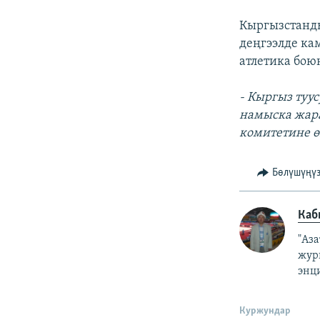
Кыргызстанды
деңгээлде ка
атлетика бою
- Кыргыз туу
намыска жара
комитетине өз
Бөлүшүңү
Каб
"Аз
жур
энц
Куржундар