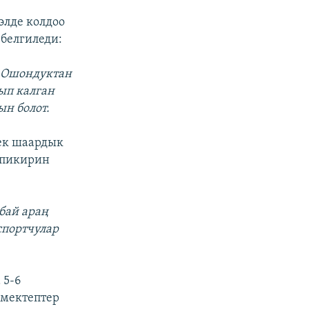
элде колдоо
белгиледи:
. Ошондуктан
нып калган
ын болот.
ек шаардык
з пикирин
лбай араң
спортчулар
 5-6
 мектептер