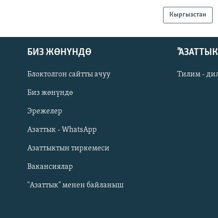
Кыргызстан
БИЗ ЖӨНҮНДӨ
"АЗАТТЫ
Блоктолгон сайтты ачуу
Тилим - ди
Биз жөнүндө
Русский
Эрежелер
Азаттык - WhatsApp
ОНЛАЙН ШЕРИНЕ
Азаттыктын тиркемеси
Вакансиялар
"Азаттык" менен байланыш
ЭЕ/АРнун бардык сайттары