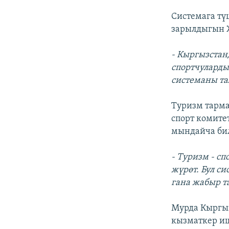
Системага тү
зарылдыгын Ж
- Кыргызстан
спортчуларды 
системаны та
Туризм тарма
спорт комите
мындайча би
- Туризм - сп
жүрөт. Бул с
гана жабыр т
Мурда Кыргыз
кызматкер иш