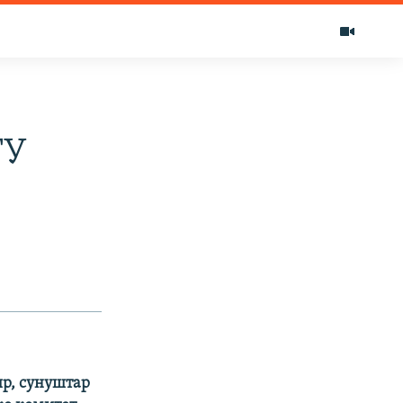
ТУ
ир, сунуштар