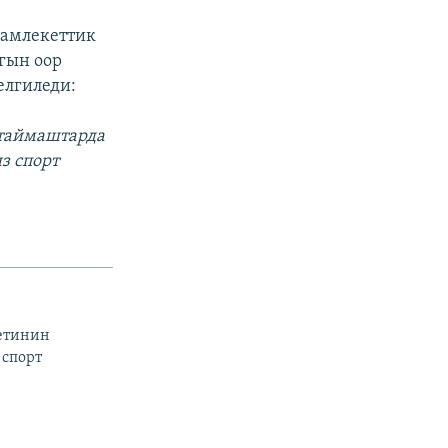
мамлекеттик
гын оор
елгиледи:
 таймаштарда
з спорт
тетинин
 спорт