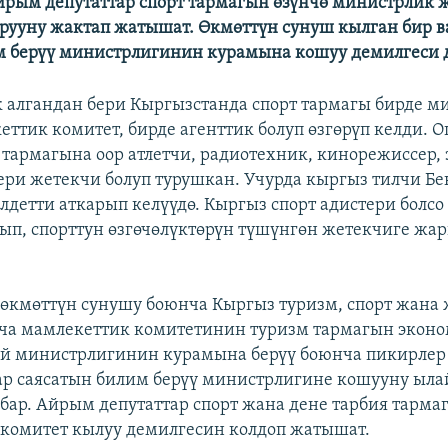
йрым депутаттар спорт тармагын өзүнчө министрлик 
рууну жактап жатышат. Өкмөттүн сунуш кылган бир 
м берүү министрлигинин курамына кошуу демилгеси д
 алгандан бери Кыргызстанда спорт тармагы бирде м
еттик комитет, бирде агенттик болуп өзгөрүп келди. 
 тармагына оор атлетчи, радиотехник, кинорежиссер, 
ери жетекчи болуп турушкан. Учурда кыргыз тилчи Бе
лдетти аткарып келүүдө. Кыргыз спорт адистери болсо 
ып, спорттун өзгөчөлүктөрүн түшүнгөн жетекчиге жа
өкмөттүн сунушу боюнча Кыргыз туризм, спорт жана
ча мамлекеттик комитетинин туризм тармагын эконо
й министрлигинин курамына берүү боюнча пикирлер 
р саясатын билим берүү министрлигине кошууну ыл
 бар. Айрым депутаттар спорт жана дене тарбия тарма
комитет кылуу демилгесин колдоп жатышат.