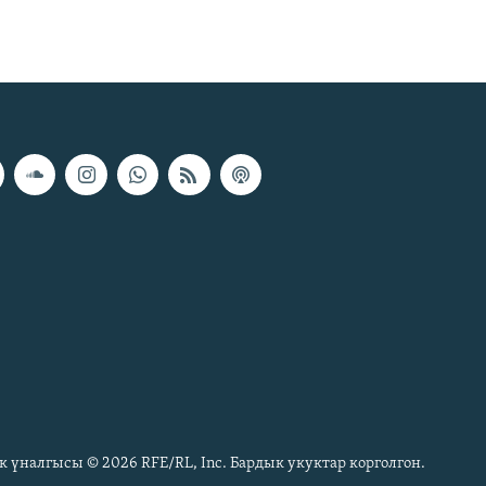
к үналгысы © 2026 RFE/RL, Inc. Бардык укуктар корголгон.