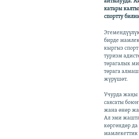
айтылууда. А
ЭЖЕ-СИҢДИЛЕР
катары калты
АЗАТТЫК+
спортту били
ЫҢГАЙСЫЗ СУРООЛОР
Эгемендүүлүк
бирде мамлек
кыргыз спорт
туризм адист
төрагалык ми
төрага алмаш
жүрүшөт.
Учурда жаңы 
саясаты боюн
жана өнөр жа
Ал эми жашта
көргөндөр да
мамлекеттик 