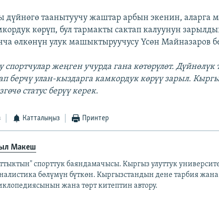
 дүйнөгө таанытуучу жаштар арбын экенин, аларга 
мкордук көрүп, бул тармакты сактап калуунун зарылды
нча өлкөнүн улук машыктыруучусу Үсөн Майназаров б
су спортчулар жеңген учурда гана көтөрүлөт. Дүйнөлүк
п берчү улан-кыздарга камкордук көрүү зарыл. Кыргы
гөчө статус берүү керек.
з
Катталыңыз
Принтер
ыл Макеш
аттыктын" спорттук баяндамачысы. Кыргыз улуттук универси
налистика бөлүмүн бүткөн. Кыргызстандын дене тарбия жана
иклопедиясынын жана төрт китептин автору.