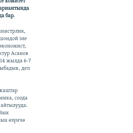
же комитет
вариантында
а бар.
инистрлик,
Ошондой эле
экономист,
ктур Асанов
14 жылда 6-7
рыбадык, деп
 жаштар
мика, соода
айтылууда.
айык
гын өзүнчө