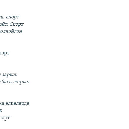
а, спорт
ойт. Спорт
 олчойгон
порт
у зарыл.
 багыттарын
ка өлкөлөрдө
к
порт