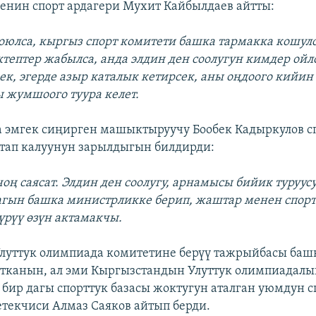
енин спорт ардагери Мухит Кайбылдаев айтты:
жоюлса, кыргыз спорт комитети башка тармакка кошулс
ктептер жабылса, анда элдин ден соолугун кимдер ойл
ек, эгерде азыр каталык кетирсек, аны оңдоого кийин
 жумшоого туура келет.
 эмгек сиңирген машыктыруучу Бообек Кадыркулов с
тап калуунун зарылдыгын билдирди:
чоң саясат. Элдин ден соолугу, арнамысы бийик туруус
гын башка министрликке берип, жаштар менен спорт
үрүү өзүн актамакчы.
Улуттук олимпиада комитетине берүү тажрыйбасы баш
атканын, ал эми Кыргызстандын Улуттук олимпиадалы
бир дагы спорттук базасы жоктугун аталган уюмдун с
текчиси Алмаз Саяков айтып берди.