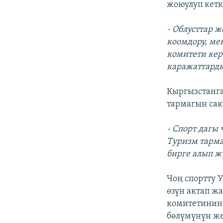
жоюулуп кетк
- Облусттар 
коомдору, ме
комитети кер
каражаттарды
Кыргызстанга
тармагын сак
- Спорт дагы 
Туризм тарма
бирге алып ж
Чоң спортту 
өзүн актап ж
комитетинин 
бөлүмүнүн же