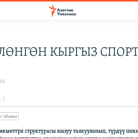
ЛӨНГӨН КЫРГЫЗ СПОР
005
з
ан табыңыз
өкмөттүн структурасы кызуу талкууланып, түрдүү пик