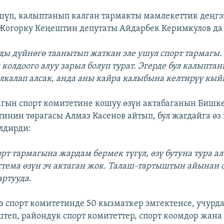
шүп, калыптанып калган тармакты мамлекеттик деңгэ
огорку Кеңештин депутаты Айдарбек Керимкулов да 
ды дүйнөгө таанытып жаткан эле ушул спорт тармагы
колдоого алуу зарыл болуп турат. Эгерде бул калыпта
лкалап алсак, анда аны кайра калыбына келтирүү кый
гын спорт комитетине кошуу өзүн актабаганын Бишк
тинин төрагасы Алмаз Касенов айтып, бул жагдайга ө
лдирди:
орт тармагына жардам бермек түгүл, өзү бутуна тура а
истема өзүн эч актаган жок. Талаш-тартыштын айынан 
артууда.
 спорт комитетинде 50 кызматкер эмгектенсе, учурда
теп, райондук спорт комитеттер, спорт коомдор жана