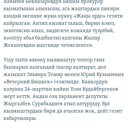
Азимбек Бекназаровдун Башкы прокурор
кызматынан алынышы, ага жаштардын пикири
кандай экенине жума күнкү «Жаңы ордо» гезити
кайрылган. Антип кызмат талаш, бирин коюп,
экинчисин алып, эмдигиче команда түзүлбөй,
кооптуу абал башбактап калганы Жыпар
Жекшеевдин маегинде чечмеленген.
Ушу тапта өлкөнү кылмыштуу топтор гана
башкарып калгандай таасир калтырат, деп
жазышат Эльвира Темир менен Юрий Кузьминых
«Вечерний Бишкек» гезитинде. Канкордун
колунан 24-марттан кийин Үсөн Кудайбергенов
мерт кетти. Андан соң парламент депутаты
Жыргалбек Сурабалдиев атып өлтүрүлдү. Бул
кылмыштардын бири да ачылган жок, дейт гезит
кабарчылары.