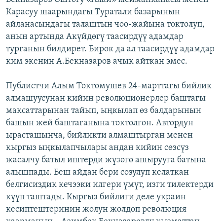
Карасуу шаарындагы Туратали базарынын
айланасындагы талаштын чоо-жайына токтолуп,
анын артында Акүйдөгү таасирдүү адамдар
турганын билдирет. Бирок да ал таасирдүү адамдар
ким экенин А.Бекназаров ачык айткан эмес.
Публистчи Алым Токтомушев 24-марттагы бийлик
алмашуусунан кийин революционерлер баштагы
максаттарынан тайып, ыңкылап өз балдарынын
башын жей баштаганына токтолгон. Автордун
ырасташынча, бийликти алмаштырган менен
кыргыз ыңкылапчылары андан кийин сөзсүз
жасалчу батыл иштерди жүзөгө ашырууга батына
алышпады. Беш айдан бери созулуп келаткан
белгисиздик кечээки илгери үмүт, изги тилектерди
күүп таштады. Кыргыз бийлиги деле украин
кесиптештеринин жолун жолдоп революция