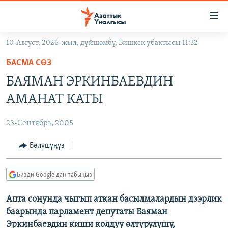
Линктер
Мазмунга
өтүңүз
10-Август, 2026-жыл, дүйшөмбү, Бишкек убактысы 11:32
Навигацияга
ЖАҢЫЛЫКТАР
өтүңүз
БАСМА СӨЗ
КЫРГЫЗСТАН
Издөөгө
БАЯМАН ЭРКИНБАЕВДИН
салыңыз
ДҮЙНӨ
КЫРГЫЗСТАН
АМАНАТ КАТЫ
УКРАИНА
САЯСАТ
ДҮЙНӨ
23-Сентябрь, 2005
АТАЙЫН ИЛИКТӨӨ
ЭКОНОМИКА
БОРБОР АЗИЯ
ТВ ПРОГРАММАЛАР
Бөлүшүңүз
МАДАНИЯТ
ПОДКАСТ
БҮГҮН АЗАТТЫКТА
Бизди Google'дан табыңыз
ӨЗГӨЧӨ ПИКИР
ЭКСПЕРТТЕР ТАЛДАЙТ
Апта соңунда чыгып аткан басылмалардын дээрлик
БИЗ ЖАНА ДҮЙНӨ
Русский
баарында парламент депутаты Баяман
ДАНИСТЕ
Эркинбаевдин киши колдуу өлтүрүлүшү,