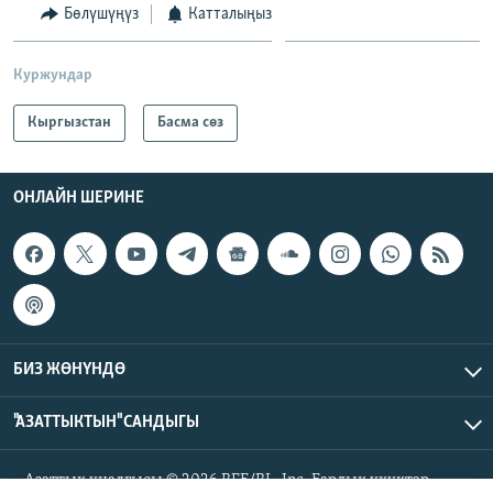
Бөлүшүңүз
Катталыңыз
Куржундар
Кыргызстан
Басма сөз
ОНЛАЙН ШЕРИНЕ
БИЗ ЖӨНҮНДӨ
"АЗАТТЫКТЫН" САНДЫГЫ
Азаттык үналгысы © 2026 RFE/RL, Inc. Бардык укуктар