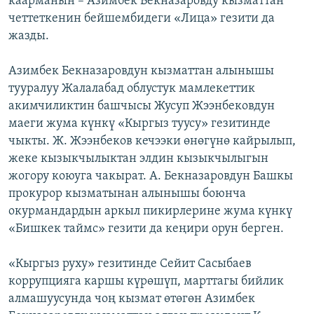
каарманын – Азимбек Бекназаровду кызматтан
четтеткенин бейшембидеги «Лица» гезити да
жазды.
Азимбек Бекназаровдун кызматтан алынышы
тууралуу Жалалабад облустук мамлекеттик
акимчиликтин башчысы Жусуп Жээнбековдун
маеги жума күнкү «Кыргыз туусу» гезитинде
чыкты. Ж. Жээнбеков кечээки өнөгүнө кайрылып,
жеке кызыкчылыктан элдин кызыкчылыгын
жогору коюуга чакырат. А. Бекназаровдун Башкы
прокурор кызматынан алынышы боюнча
окурмандардын аркыл пикирлерине жума күнкү
«Бишкек таймс» гезити да кеңири орун берген.
«Кыргыз руху» гезитинде Сейит Сасыбаев
коррупцияга каршы күрөшүп, марттагы бийлик
алмашуусунда чоң кызмат өтөгөн Азимбек