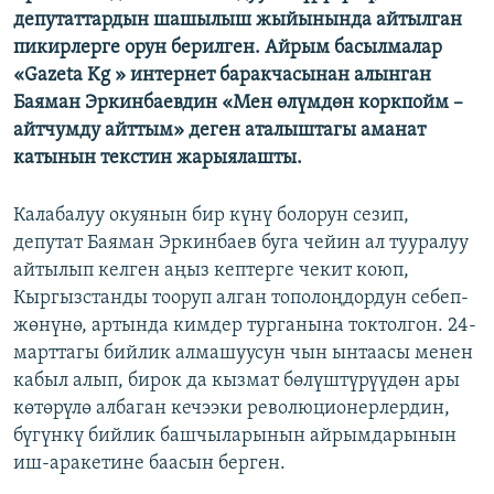
депутаттардын шашылыш жыйынында айтылган
ОНЛАЙН ШЕРИНЕ
ЭЖЕ-СИҢДИЛЕР
пикирлерге орун берилген. Айрым басылмалар
АЗАТТЫК+
«Gazeta Kg » интернет баракчасынан алынган
ЫҢГАЙСЫЗ СУРООЛОР
Баяман Эркинбаевдин «Мен өлүмдөн коркпойм –
айтчумду айттым» деген аталыштагы аманат
катынын текстин жарыялашты.
ЭЕ/АРнун бардык сайттары
Калабалуу окуянын бир күнү болорун сезип,
депутат Баяман Эркинбаев буга чейин ал тууралуу
айтылып келген аңыз кептерге чекит коюп,
Кыргызстанды тооруп алган тополоңдордун себеп-
жөнүнө, артында кимдер турганына токтолгон. 24-
марттагы бийлик алмашуусун чын ынтаасы менен
кабыл алып, бирок да кызмат бөлүштүрүүдөн ары
көтөрүлө албаган кечээки революционерлердин,
бүгүнкү бийлик башчыларынын айрымдарынын
иш-аракетине баасын берген.