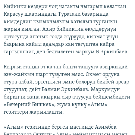
Кийинки кездери чоң чатакты чыгарып келаткан
Карасуу шаарындагы Туратали базарында
кимдердин кызыкчылыгы катылып турганын
жарыя кылган. Азыр бийликтин өкүлдөрүнүн
ортосунда апачык соода жүрүүдө, кызмат үчүн
баарына кайыл адамдар кан төгүштөн кайра
тартышпайт, деп белгилеген маркум Б.Эркинбаев.
Кыргызстанда эч качан баңги ташууга азыркыдай
ээн-жайкын шарт түзүлгөн эмес. Өкмөт ордуна
отура албай, эртеңкиси эмне болорун билбей арсар
отурушат, дейт Баяман Эркинбаев. Маркумдун
биринчи жана акыркы сыр ачуусун бейшембидеги
«Вечерний Бишкек», жума күнкү «Агым»
гезиттери жарыялашты.
«Агым» гезитинде берген маегинде Азимбек
Бекназаров Оштогу «Алай» мейманканасы менен