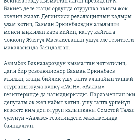
Бекназаровду кызматтан алган президент К.
Бакиев деле жаңы ордунда отурушка акысы жок
экенин жазат. Дегинкиси революциянын кадыры
улам кетип, Баяман Эркинбаевдин атылышы
менен ыңкылап кара кийип, катуу кайгыга
чөккөнү Жазгүл Масалиеванын ушул эле гезиттеги
макаласында баяндалган.
Азимбек Бекназаровдун кызматтан четтетилип,
дагы бир революционер Баяман Эркинбаев
атылып, жаңы бийлик ушу тапта алапайын таппай
отурганы жума күнкү «МСН», «Аалам»
гезиттеринде да чагылдырылды. Парламентин эки
депутаты ок жеп набыт кетип, ушу тапта үрпөйүп
кезекте ким деп отуруп калышканы Семетей Талас
уулунун «Аалам» гезитиндеги макаласында
баяндалган.