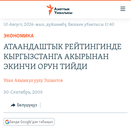
Линктер
Мазмунга
өтүңүз
10-Август, 2026-жыл, дүйшөмбү, Бишкек убактысы 11:40
Навигацияга
ЖАҢЫЛЫКТАР
өтүңүз
ЭКОНОМИКА
КЫРГЫЗСТАН
Издөөгө
АТААНДАШТЫК РЕЙТИНГИНДЕ
салыңыз
ДҮЙНӨ
КЫРГЫЗСТАН
КЫРГЫЗСТАНГА АКЫРЫНАН
УКРАИНА
САЯСАТ
ДҮЙНӨ
ЭКИНЧИ ОРУН ТИЙДИ
АТАЙЫН ИЛИКТӨӨ
ЭКОНОМИКА
БОРБОР АЗИЯ
Улан Алымкул уулу Эшматов
ТВ ПРОГРАММАЛАР
МАДАНИЯТ
30-Сентябрь, 2005
ПОДКАСТ
БҮГҮН АЗАТТЫКТА
ӨЗГӨЧӨ ПИКИР
ЭКСПЕРТТЕР ТАЛДАЙТ
Бөлүшүңүз
БИЗ ЖАНА ДҮЙНӨ
Русский
Бизди Google'дан табыңыз
ДАНИСТЕ