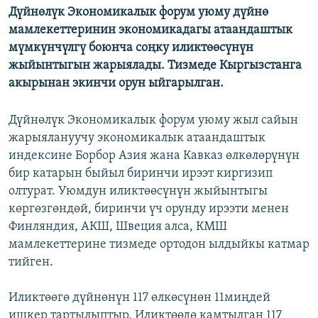
Дүйнөлүк Экономикалык форум уюму дүйнө
ОНЛАЙН ШЕРИНЕ
ЭЖЕ-СИҢДИЛЕР
мамлекеттеринин экономикадагы атаандаштык
АЗАТТЫК+
мүмкүнчүлгү боюнча соңку иликтөөсүнүн
жыйынтыгын жарыялады. Тизмеде Кыргызстанга
ЫҢГАЙСЫЗ СУРООЛОР
акырынан экинчи орун ыйгарылган.
ЭЕ/АРнун бардык сайттары
Дүйнөлүк Экономикалык форум уюму жыл сайын
жарыялануучу экономикалык атаандаштык
индексине Борбор Азия жана Кавказ өлкөлөрүнүн
бир катарын быйыл биринчи ирээт киргизип
олтурат. Уюмдун иликтөөсүнүн жыйынтыгы
көргөзгөндөй, биринчи үч орунду ирээти менен
Финляндия, АКШ, Швеция алса, КМШ
мамлекеттерине тизмеде ортодон ылдыйкы катмар
тийген.
Иликтөөгө дүйнөнүн 117 өлкөсүнөн 11миңдей
ишкер тартылыптыр. Иликтөөдө камтылган 117