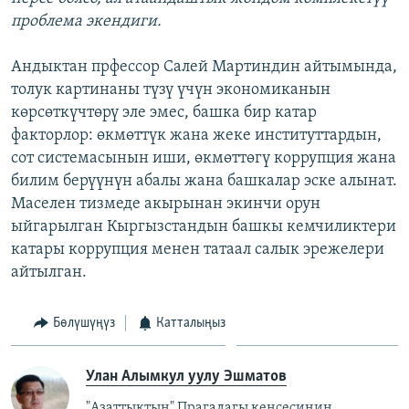
проблема экендиги.
Андыктан прфессор Салей Мартиндин айтымында,
толук картинаны түзү үчүн экономиканын
көрсөткүчтөрү эле эмес, башка бир катар
факторлор: өкмөттүк жана жеке институттардын,
сот системасынын иши, өкмөттөгү коррупция жана
билим берүүнүн абалы жана башкалар эске алынат.
Маселен тизмеде акырынан экинчи орун
ыйгарылган Кыргызстандын башкы кемчиликтери
катары коррупция менен татаал салык эрежелери
айтылган.
Бөлүшүңүз
Катталыңыз
Улан Алымкул уулу Эшматов
"Азаттыктын" Прагадагы кеңсесинин