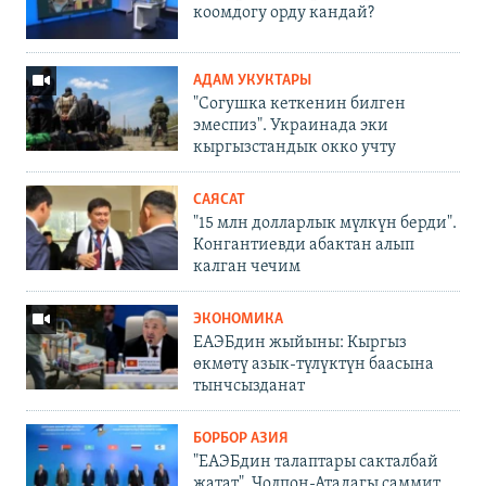
коомдогу орду кандай?
АДАМ УКУКТАРЫ
"Согушка кеткенин билген
эмеспиз". Украинада эки
кыргызстандык окко учту
САЯСАТ
"15 млн долларлык мүлкүн берди".
Конгантиевди абактан алып
калган чечим
ЭКОНОМИКА
ЕАЭБдин жыйыны: Кыргыз
өкмөтү азык-түлүктүн баасына
тынчсызданат
БОРБОР АЗИЯ
"ЕАЭБдин талаптары сакталбай
жатат". Чолпон-Атадагы саммит,