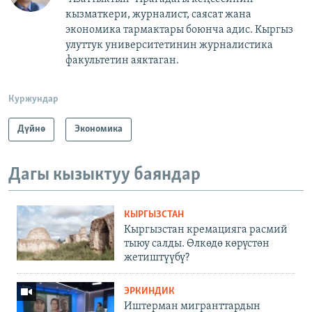
кызматкери, журналист, саясат жана
экономика тармактары боюнча адис. Кыргыз
улуттук университетинин журналистика
факультетин аяктаган.
Куржундар
Дүйнө
Экономика
Дагы кызыктуу баяндар
КЫРГЫЗСТАН
Кыргызстан кремацияга расмий
тыюу салды. Өлкөдө көрүстөн
жетиштүүбү?
ЭРКИНДИК
Иштерман мигранттардын