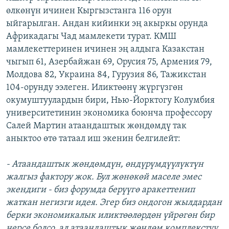
өлкөнүн ичинен Кыргызстанга 116 орун
ыйгарылган. Андан кийинки эң акыркы орунда
Африкадагы Чад мамлекети турат. КМШ
мамлекеттеринен ичинен эң алдыга Казакстан
чыгып 61, Азербайжан 69, Орусия 75, Армения 79,
Молдова 82, Украина 84, Гурузия 86, Тажикстан
104-орунду ээлеген. Иликтөөнү жүргүзгөн
окумуштуулардын бири, Нью-Йорктогу Колумбия
университетинин экономика боюнча профессору
Салей Мартин атаандаштык жөндөмдү так
аныктоо өтө татаал иш экенин белгилейт:
- Атаандаштык жөндөмдүн, өндүрүмдүүлүктүн
жалгыз фактору жок. Бул жөнөкөй маселе эмес
экендиги - биз форумда берүүгө аракеттенип
жаткан негизги идея. Эгер биз ондогон жылдардан
берки экономикалык иликтөөлөрдөн үйрөгөн бир
нерсе болсо, ал атаандаштык жөндөм комплекстүү