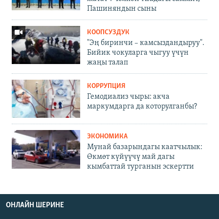
Пашиняндын сыны
КООПСУЗДУК
"Эң биринчи – камсыздандыруу".
Бийик чокуларга чыгуу үчүн
жаңы талап
КОРРУПЦИЯ
Гемодиализ чыры: акча
маркумдарга да которулганбы?
ЭКОНОМИКА
Мунай базарындагы каатчылык:
Өкмөт күйүүчү май дагы
кымбаттай турганын эскертти
ОНЛАЙН ШЕРИНЕ