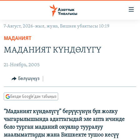
Линктер
Мазмунга
өтүңүз
7-Август, 2026-жыл, жума, Бишкек убактысы 10:19
Навигацияга
ЖАҢЫЛЫКТАР
өтүңүз
МАДАНИЯТ
КЫРГЫЗСТАН
Издөөгө
МАДАНИЯТ КҮНДӨЛҮГҮ
салыңыз
ДҮЙНӨ
КЫРГЫЗСТАН
21-Ноябрь, 2005
УКРАИНА
САЯСАТ
ДҮЙНӨ
АТАЙЫН ИЛИКТӨӨ
ЭКОНОМИКА
БОРБОР АЗИЯ
Бөлүшүңүз
ТВ ПРОГРАММАЛАР
МАДАНИЯТ
Бизди Google'дан табыңыз
ПОДКАСТ
БҮГҮН АЗАТТЫКТА
“Маданият күндөлүгү” берүүсүнүн бул жолку
ӨЗГӨЧӨ ПИКИР
ЭКСПЕРТТЕР ТАЛДАЙТ
чыгарылышында адаттагыдай эле апта ичинде
БИЗ ЖАНА ДҮЙНӨ
боло турган маданий окуялар тууралуу
Русский
маалыматтарды жана Бишкекте тушоо кесүү
ДАНИСТЕ