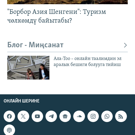
"Борбор Азия Шенгени": Туризм
чөлкөмдү байытабы?
Блог - Миңсанат
Ала-Тоо – онлайн таалимдин эл
аралык бешиги болууга тийиш
ОНЛАЙН ШЕРИНЕ