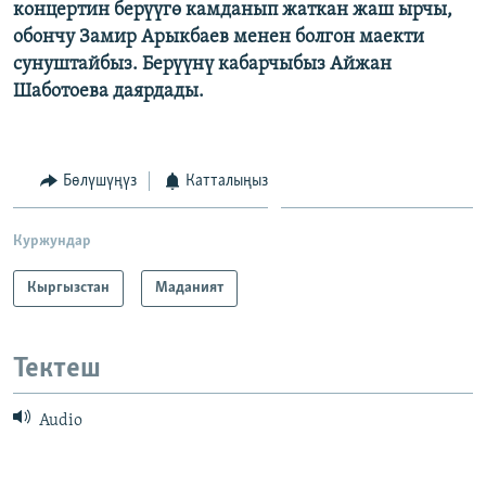
концертин берүүгө камданып жаткан жаш ырчы,
ОНЛАЙН ШЕРИНЕ
ЭЖЕ-СИҢДИЛЕР
обончу Замир Арыкбаев менен болгон маекти
АЗАТТЫК+
сунуштайбыз. Берүүнү кабарчыбыз Айжан
Шаботоева даярдады.
ЫҢГАЙСЫЗ СУРООЛОР
ЭЕ/АРнун бардык сайттары
Бөлүшүңүз
Катталыңыз
Куржундар
Кыргызстан
Маданият
Тектеш
Audio