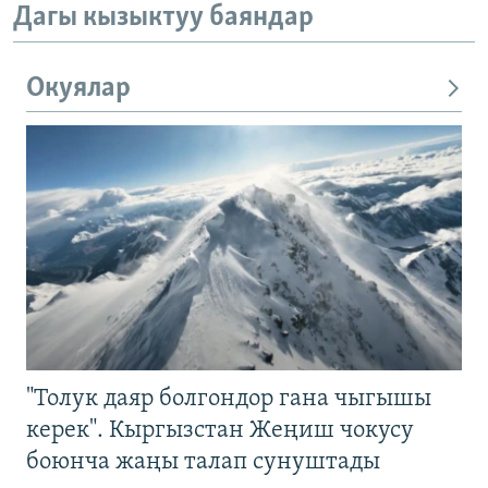
Дагы кызыктуу баяндар
Окуялар
"Толук даяр болгондор гана чыгышы
керек". Кыргызстан Жеңиш чокусу
боюнча жаңы талап сунуштады