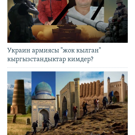
Украин армиясы "жок кылган"
кыргызстандыктар кимдер?