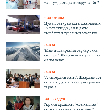
маркумдарга да которулганбы?
ЭКОНОМИКА
Мунай базарындагы каатчылык:
Өкмөт күйүүчү май дагы
кымбаттай турганын эскертти
САЯСАТ
"Мыкты даярдыгы барлар гана
чыксын". Жеңиш чокусу боюнча
жаңы талап
САЯСАТ
"75чилердин каты": Шаардык сот
тараптардын апелляция арызын
карайт
КООПСУЗДУК
Украин армиясы "жок кылган"
кыргызстандыктар кимдер?