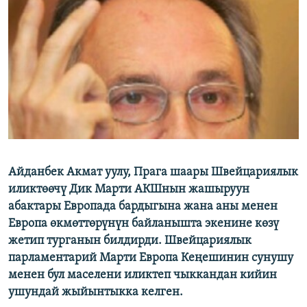
ОНЛАЙН ШЕРИНЕ
ЭЖЕ-СИҢДИЛЕР
АЗАТТЫК+
ЫҢГАЙСЫЗ СУРООЛОР
ЭЕ/АРнун бардык сайттары
Айданбек Акмат уулу, Прага шаары Швейцариялык
иликтөөчү Дик Марти АКШнын жашыруун
абактары Европада бардыгына жана аны менен
Европа өкмөттөрүнүн байланышта экенине көзү
жетип турганын билдирди. Швейцариялык
парламентарий Марти Европа Кеңешинин сунушу
менен бул маселени иликтеп чыккандан кийин
ушундай жыйынтыкка келген.