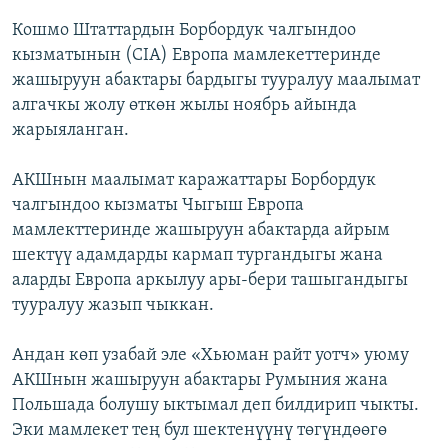
Кошмо Штаттардын Борбордук чалгындоо
кызматынын (СIA) Европа мамлекеттеринде
жашыруун абактары бардыгы тууралуу маалымат
алгачкы жолу өткөн жылы ноябрь айында
жарыяланган.
АКШнын маалымат каражаттары Борбордук
чалгындоо кызматы Чыгыш Европа
мамлекттеринде жашыруун абактарда айрым
шектүү адамдарды кармап тургандыгы жана
аларды Европа аркылуу ары-бери ташыгандыгы
тууралуу жазып чыккан.
Андан көп узабай эле «Хьюман райт уотч» уюму
АКШнын жашыруун абактары Румыния жана
Польшада болушу ыктымал деп билдирип чыкты.
Эки мамлекет тең бул шектенүүнү төгүндөөгө