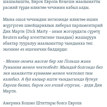
шашылышты, Бирок Европа Кеңеши маалыматты
расмий түрдө иликтөө чечимин кабыл алды.
Мына ошол чечимдин негизинде иликтөө ишин
жүргүзгөн швейцариялык либерал парламентарий
Дик Марти (Dick Marty – анын жогорудагы сүрөтү
Reuters кабар агенттигине таандык) жашыруун
абактар тууралуу маалыматтар чындыкка төп
экенине өз ишеничин билдирди:
- Менин оюмча маселе бир эле Польша жана
Румыния менен чектелбейт. Мындай болгондо биз
эки мамлкетти күнөөлөө менен чектелип тим
калабыз. А бул кыңыр ишти чындыгында бүткүл
Европа билип, бирок ооз ачпай отурган,
- деди Дик
Марти.
Америка Кошмо Штаттары болсо Европа