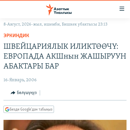
Линктер
Мазмунга
өтүңүз
8-Август, 2026-жыл, ишемби, Бишкек убактысы 23:13
Навигацияга
ЖАҢЫЛЫКТАР
өтүңүз
ЭРКИНДИК
КЫРГЫЗСТАН
Издөөгө
ШВЕЙЦАРИЯЛЫК ИЛИКТӨӨЧҮ:
салыңыз
ДҮЙНӨ
КЫРГЫЗСТАН
ЕВРОПАДА АКШнын ЖАШЫРУУН
УКРАИНА
САЯСАТ
ДҮЙНӨ
АБАКТАРЫ БАР
АТАЙЫН ИЛИКТӨӨ
ЭКОНОМИКА
БОРБОР АЗИЯ
16-Январь, 2006
ТВ ПРОГРАММАЛАР
МАДАНИЯТ
Бөлүшүңүз
ПОДКАСТ
БҮГҮН АЗАТТЫКТА
ӨЗГӨЧӨ ПИКИР
ЭКСПЕРТТЕР ТАЛДАЙТ
Бизди Google'дан табыңыз
БИЗ ЖАНА ДҮЙНӨ
Русский
ДАНИСТЕ