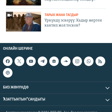
ТАРЫХ ЖАНА ТАГДЫР
Үркүндү эскерүү: Кадыр мерген
кантип жол тоскон?
ОНЛАЙН ШЕРИНЕ
БИЗ ЖӨНҮНДӨ
"АЗАТТЫКТЫН" САНДЫГЫ