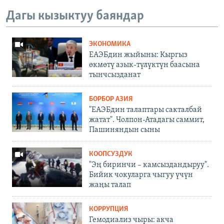
Дагы кызыктуу баяндар
ЭКОНОМИКА
ЕАЭБдин жыйыны: Кыргыз
өкмөтү азык-түлүктүн баасына
тынчсызданат
БОРБОР АЗИЯ
"ЕАЭБдин талаптары сакталбай
жатат". Чолпон-Атадагы саммит,
Пашиняндын сыны
КООПСУЗДУК
"Эң биринчи – камсыздандыруу".
Бийик чокуларга чыгуу үчүн
жаңы талап
КОРРУПЦИЯ
Гемодиализ чыры: акча