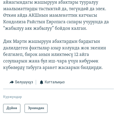
аймагындагы жашыруун абактары тууралуу
маалыматтарды тастыктай да, төгүндөй да элек.
Өткөн айда АКШнын мамлекеттик катчысы
Кондолиза Райстын Европага сапары учурунда да
“жабылуу аяк жабылуу” бойдон калган.
Дик Марти жашыруун абактардын бардыгын
далилдеген фактылар азыр колунда жок экенин
белгилеп, бирок анын иликтөөсү 12 айга
созулаарын жана бул иш-чара үчүн көбүрөөк
күбөлөрдү табууга аракет жасаарын билдирди.
Бөлүшүңүз
Катталыңыз
Куржундар
Дүйнө
Эркиндик