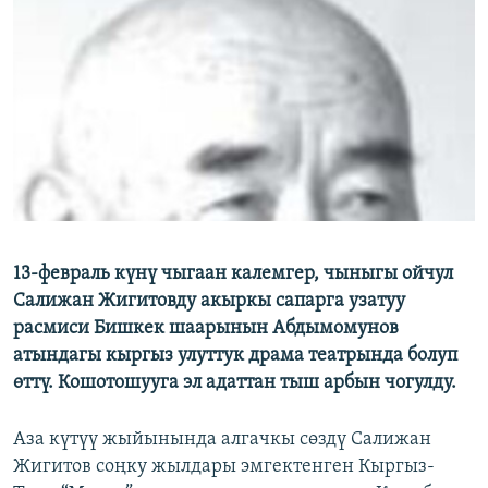
ОНЛАЙН ШЕРИНЕ
ЭЖЕ-СИҢДИЛЕР
АЗАТТЫК+
ЫҢГАЙСЫЗ СУРООЛОР
ЭЕ/АРнун бардык сайттары
13-февраль күнү чыгаан калемгер, чыныгы ойчул
Салижан Жигитовду акыркы сапарга узатуу
расмиси Бишкек шаарынын Абдымомунов
атындагы кыргыз улуттук драма театрында болуп
өттү. Кошотошууга эл адаттан тыш арбын чогулду.
Аза күтүү жыйынында алгачкы сөздү Салижан
Жигитов соңку жылдары эмгектенген Кыргыз-