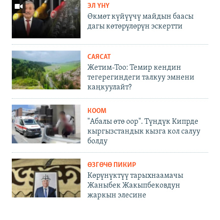
ЭЛ ҮНҮ
Өкмөт күйүүчү майдын баасы
дагы көтөрүлөрүн эскертти
САЯСАТ
Жетим-Тоо: Темир кендин
тегерегиндеги талкуу эмнени
каңкуулайт?
КООМ
"Абалы өтө оор". Түндүк Кипрде
кыргызстандык кызга кол салуу
болду
ӨЗГӨЧӨ ПИКИР
Көрүнүктүү тарыхнаамачы
Жаныбек Жакыпбековдун
жаркын элесине