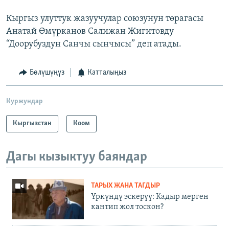
Кыргыз улуттук жазуучулар союзунун төрагасы
Анатай Өмүрканов Салижан Жигитовду
“Доорубуздун Санчы сынчысы” деп атады.
Бөлүшүңүз
Катталыңыз
Куржундар
Кыргызстан
Коом
Дагы кызыктуу баяндар
ТАРЫХ ЖАНА ТАГДЫР
Үркүндү эскерүү: Кадыр мерген
кантип жол тоскон?