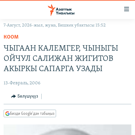
Линктер
Мазмунга
өтүңүз
7-Август, 2026-жыл, жума, Бишкек убактысы 15:52
Навигацияга
ЖАҢЫЛЫКТАР
өтүңүз
КООМ
КЫРГЫЗСТАН
Издөөгө
ЧЫГААН КАЛЕМГЕР, ЧЫНЫГЫ
салыңыз
ДҮЙНӨ
КЫРГЫЗСТАН
ОЙЧУЛ САЛИЖАН ЖИГИТОВ
УКРАИНА
САЯСАТ
ДҮЙНӨ
АКЫРКЫ САПАРГА УЗАДЫ
АТАЙЫН ИЛИКТӨӨ
ЭКОНОМИКА
БОРБОР АЗИЯ
13-Февраль, 2006
ТВ ПРОГРАММАЛАР
МАДАНИЯТ
Бөлүшүңүз
ПОДКАСТ
БҮГҮН АЗАТТЫКТА
ӨЗГӨЧӨ ПИКИР
ЭКСПЕРТТЕР ТАЛДАЙТ
Бизди Google'дан табыңыз
БИЗ ЖАНА ДҮЙНӨ
Русский
ДАНИСТЕ