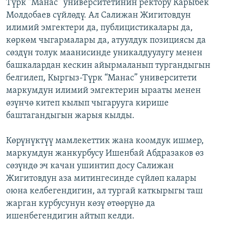
Түрк “Манас” университетинин ректору Карыбек
Молдобаев сүйлөдү. Ал Салижан Жигитовдун
илимий эмгектери да, публицистикалары да,
көркөм чыгармалары да, атуулдук позициясы да
сөздүн толук маанисинде уникалдуулугу менен
башкалардан кескин айырмаланып тургандыгын
белгилеп, Кыргыз-Түрк “Манас” университети
маркумдун илимий эмгектерин ырааты менен
өзүнчө китеп кылып чыгарууга кирише
баштагандыгын жарыя кылды.
Көрүнүктүү мамлекеттик жана коомдук ишмер,
маркумдун жанкурбусу Ишенбай Абдразаков өз
сөзүндө эч качан ушинтип досу Салижан
Жигитовдун аза митингесинде сүйлөп калары
оюна келбегендигин, ал тургай каткырыгы таш
жарган курбусунун көзү өтөөрүнө да
ишенбегендигин айтып келди.