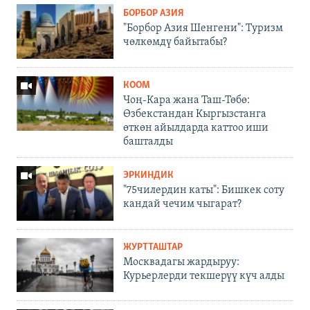
БОРБОР АЗИЯ
"Борбор Азия Шенгени": Туризм
чөлкөмдү байытабы?
КООМ
Чоң-Кара жана Таш-Төбө:
Өзбекстандан Кыргызстанга
өткөн айылдарда каттоо иши
башталды
ЭРКИНДИК
"75чилердин каты": Бишкек соту
кандай чечим чыгарат?
ЖУРТТАШТАР
Москвадагы жардыруу:
Курьерлерди текшерүү күч алды