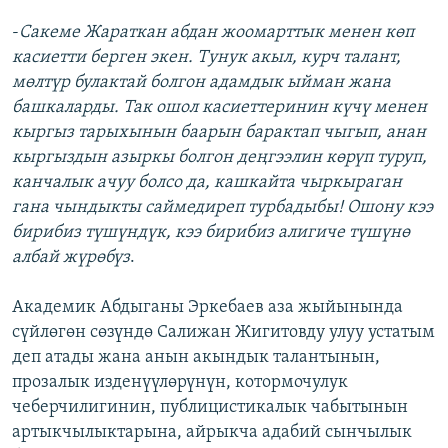
-
Сакеме Жараткан абдан жоомарттык менен көп
касиетти берген экен. Тунук акыл, курч талант,
мөлтүр булактай болгон адамдык ыйман жана
башкаларды. Так ошол касиеттеринин күчү менен
кыргыз тарыхынын баарын барактап чыгып, анан
кыргыздын азыркы болгон деңгээлин көрүп туруп,
канчалык ачуу болсо да, кашкайта чыркыраган
гана чындыкты саймедиреп турбадыбы! Ошону кээ
бирибиз түшүндүк, кээ бирибиз алигиче түшүнө
албай жүрөбүз
.
Академик Абдыганы Эркебаев аза жыйынында
сүйлөгөн сөзүндө Салижан Жигитовду улуу устатым
деп атады жана анын акындык талантынын,
прозалык изденүүлөрүнүн, котормочулук
чеберчилигинин, публицистикалык чабытынын
артыкчылыктарына, айрыкча адабий сынчылык