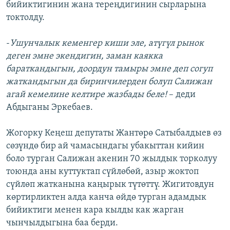
бийиктигинин жана тереңдигинин сырларына
токтолду.
-
Ушунчалык кеменгер киши эле, атүгүл рынок
деген эмне экендигин, заман каякка
бараткандыгын, доордун тамыры эмне деп согуп
жаткандыгын да биринчилерден болуп Салижан
агай кемелине келтире жазбады беле!
– деди
Абдыганы Эркебаев.
Жогорку Кеңеш депутаты Жантөрө Сатыбалдыев өз
сөзүндө бир ай чамасындагы убакыттан кийин
боло турган Салижан акенин 70 жылдык торколуу
тоюнда аны куттуктап сүйлөбөй, азыр жоктоп
сүйлөп жатканына каңырык түтөттү. Жигитовдун
көртирликтен алда канча өйдө турган адамдык
бийиктиги менен кара кылды как жарган
чынчылдыгына баа берди.