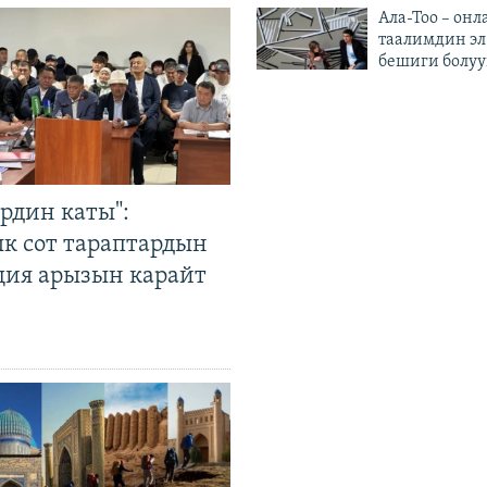
Ала-Тоо – онл
таалимдин эл
бешиги болуу
рдин каты":
к сот тараптардын
ция арызын карайт