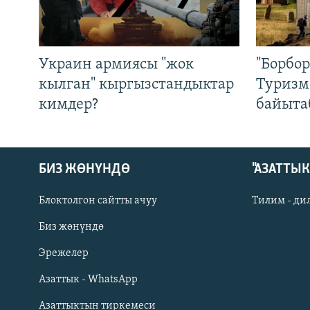
Украин армиясы "жок
"Борбо
кылган" кыргызстандыктар
Туризм
кимдер?
байыта
БИЗ ЖӨНҮНДӨ
"АЗАТТЫ
Блоктолгон сайтты ачуу
Тилим - ди
Биз жөнүндө
Русский
Эрежелер
Азаттык - WhatsApp
ОНЛАЙН ШЕРИНЕ
Азаттыктын тиркемеси