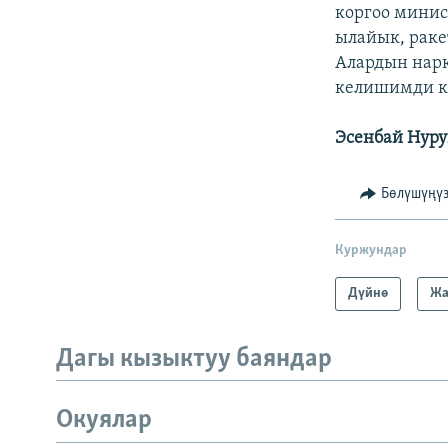
ЭЖЕ-СИҢДИЛЕР
коргоо минис
ылайык, раке
АЗАТТЫК+
Алардын нарк
ЫҢГАЙСЫЗ СУРООЛОР
келишимди к
Эсенбай Нуру
Бөлүшүңү
Куржундар
Дүйнө
Жа
Дагы кызыктуу баяндар
Окуялар