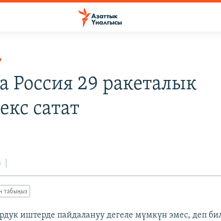
Р
а Россия 29 ракеталык
екс сатат
з
ан табыңыз
рдук иштерде пайдалануу дегеле мүмкүн эмес, деп би