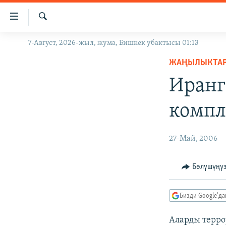
Линктер
Мазмунга
өтүңүз
Издөө
7-Август, 2026-жыл, жума, Бишкек убактысы 01:13
ЖАҢЫЛЫКТАР
Навигацияга
өтүңүз
ЖАҢЫЛЫКТА
КЫРГЫЗСТАН
Издөөгө
Иранг
ДҮЙНӨ
КЫРГЫЗСТАН
салыңыз
УКРАИНА
САЯСАТ
ДҮЙНӨ
компл
АТАЙЫН ИЛИКТӨӨ
ЭКОНОМИКА
БОРБОР АЗИЯ
ТВ ПРОГРАММАЛАР
МАДАНИЯТ
27-Май, 2006
ПОДКАСТ
БҮГҮН АЗАТТЫКТА
Бөлүшүңү
ӨЗГӨЧӨ ПИКИР
ЭКСПЕРТТЕР ТАЛДАЙТ
БИЗ ЖАНА ДҮЙНӨ
Бизди Google'д
ДАНИСТЕ
Аларды терро