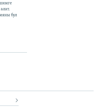
ишимге
алат.
ияны бул