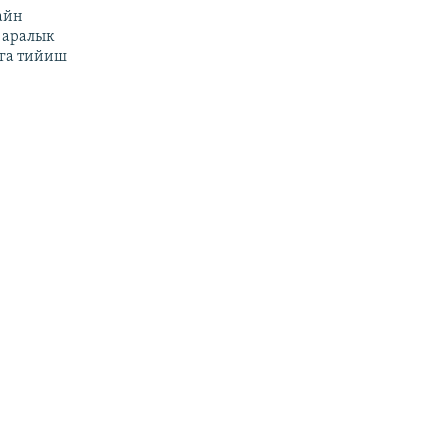
айн
 аралык
га тийиш