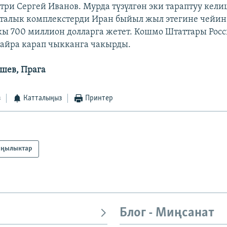
три Сергей Иванов. Мурда түзүлгөн эки тараптуу кел
талык комплекстерди Иран быйыл жыл этегине чейин 
ы 700 миллион долларга жетет. Кошмо Штаттары Росс
айра карап чыкканга чакырды.
шев, Прага
з
Катталыңыз
Принтер
ңылыктар
Блог - Миңсанат