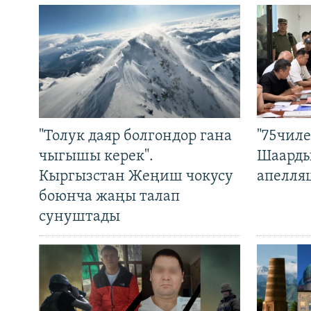
"Толук даяр болгондор гана
"75чиле
чыгышы керек".
Шаарды
Кыргызстан Жеңиш чокусу
апелля
боюнча жаңы талап
сунуштады