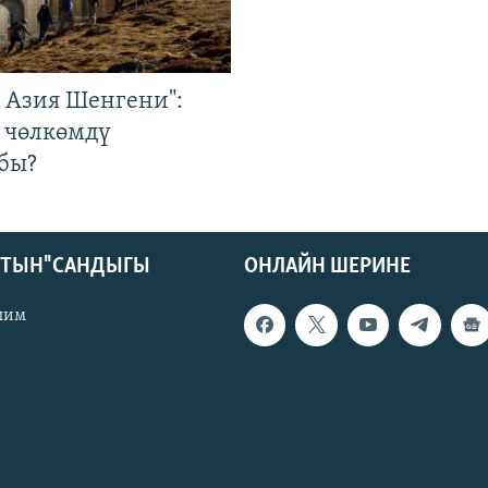
р Азия Шенгени":
 чөлкөмдү
бы?
КТЫН" САНДЫГЫ
ОНЛАЙН ШЕРИНЕ
лим