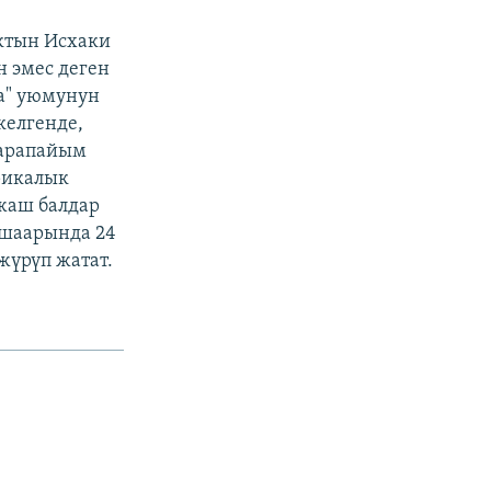
ктын Исхаки
н эмес деген
а" уюмунун
келгенде,
карапайым
рикалык
 жаш балдар
 шаарында 24
жүрүп жатат.