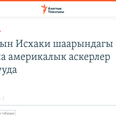
Р
ын Исхаки шаарындагы 
а америкалык аскерлер
ууда
з
ан табыңыз