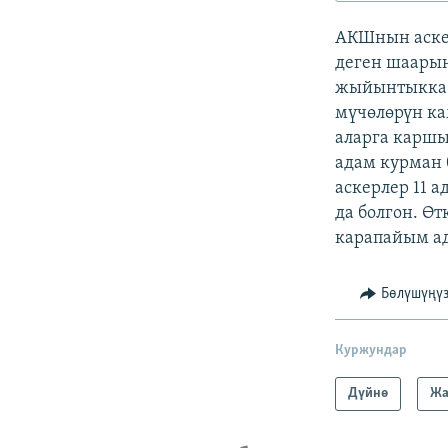
ЭЖЕ-СИҢДИЛЕР
АКШнын аске
АЗАТТЫК+
деген шаарын
ЫҢГАЙСЫЗ СУРООЛОР
жыйынтыкка к
мүчөлөрүн ка
аларга каршы
адам курман 
аскерлер 11 
да болгон. Ө
карапайым ад
Бөлүшүңү
Куржундар
Дүйнө
Жа