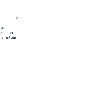
айн
 аралык
га тийиш