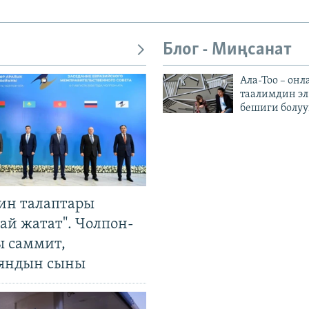
Блог - Миңсанат
Ала-Тоо – онл
таалимдин эл
бешиги болуу
ин талаптары
ай жатат". Чолпон-
ы саммит,
яндын сыны