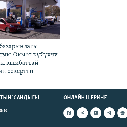
базарындагы
лык: Өкмөт күйүүчү
гы кымбаттай
ын эскертти
КТЫН" САНДЫГЫ
ОНЛАЙН ШЕРИНЕ
лим