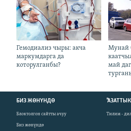
Гемодиализ чыры: акча
Мунай 
маркумдарга да
каатчы
которулганбы?
май да
турган
БИЗ ЖӨНҮНДӨ
"АЗАТТЫ
Блоктолгон сайтты ачуу
Тилим - ди
Биз жөнүндө