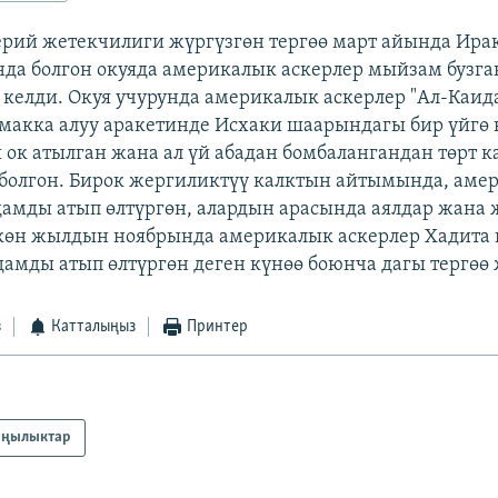
рий жетекчилиги жүргүзгөн тергөө март айында Ира
да болгон окуяда америкалык аскерлер мыйзам бузга
елди. Окуя учурунда америкалык аскерлер "Ал-Каид
макка алуу аракетинде Исхаки шаарындагы бир үйгө 
 ок атылган жана ал үй абадан бомбалангандан төрт 
болгон. Бирок жергиликтүү калктын айтымында, аме
адамды атып өлтүргөн, алардын арасында аялдар жана
ткөн жылдын ноябрында америкалык аскерлер Хадита
амды атып өлтүргөн деген күнөө боюнча дагы тергөө 
з
Катталыңыз
Принтер
ңылыктар