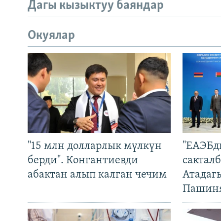
Дагы кызыктуу баяндар
Окуялар
"15 млн долларлык мүлкүн
"ЕАЭБд
берди". Конгантиевди
сакталб
абактан алып калган чечим
Атадаг
Пашин