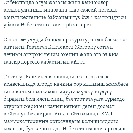
Өзбекстанда өлүм жазасы жана кыйноолор
колдонулгандыгына жана алар саясий негизде
качып келгенине байланыштуу бул 4 качкынды эч
убакта Өзбекстанга кайтарбоо керек.
Ошол эле учурда башкы прокуратуранын басма сөз
катчысы Токтогул Какчекеев Жогорку соттун
чечими акыркы чечим экенин жана ага эч ким
таасир көрсөтө албастыгын айтат.
Токтогул Какчекеев ошондой эле эл аралык
конвенцияда эгерде качкын оор кылмыш жасабаса
гана качкын макамын алууга мүмкүнчүлүгү
бардыгы белгиленгенин, бул төрт атуулга түрмөдө
отурган жеринен качып кеткен деген доомат
койгонун билдирди. Анын айтымында, КМШ
мамлекеттеринин ортосундагы келишимдерге
ылайык, бул качкындар Өзбекстанга кайтарылыш