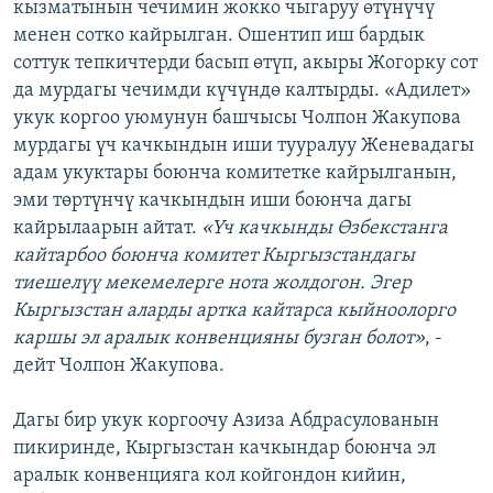
кызматынын чечимин жокко чыгаруу өтүнүчү
менен сотко кайрылган. Ошентип иш бардык
соттук тепкичтерди басып өтүп, акыры Жогорку сот
да мурдагы чечимди күчүндө калтырды. «Адилет»
укук коргоо уюмунун башчысы Чолпон Жакупова
мурдагы үч качкындын иши тууралуу Женевадагы
адам укуктары боюнча комитетке кайрылганын,
эми төртүнчү качкындын иши боюнча дагы
кайрылаарын айтат.
«Үч качкынды Өзбекстанга
кайтарбоо боюнча комитет Кыргызстандагы
тиешелүү мекемелерге нота жолдогон. Эгер
Кыргызстан аларды артка кайтарса кыйноолорго
каршы эл аралык конвенцияны бузган болот»
, -
дейт Чолпон Жакупова.
Дагы бир укук коргоочу Азиза Абдрасулованын
пикиринде, Кыргызстан качкындар боюнча эл
аралык конвенцияга кол койгондон кийин,