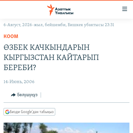
Линктер
Мазмунга
өтүңүз
6-Август, 2026-жыл, бейшемби, Бишкек убактысы 23:31
Навигацияга
ЖАҢЫЛЫКТАР
өтүңүз
КООМ
КЫРГЫЗСТАН
Издөөгө
ӨЗБЕК КАЧКЫНДАРЫН
салыңыз
ДҮЙНӨ
КЫРГЫЗСТАН
КЫРГЫЗСТАН КАЙТАРЫП
УКРАИНА
САЯСАТ
ДҮЙНӨ
БЕРЕБИ?
АТАЙЫН ИЛИКТӨӨ
ЭКОНОМИКА
БОРБОР АЗИЯ
14-Июнь, 2006
ТВ ПРОГРАММАЛАР
МАДАНИЯТ
Бөлүшүңүз
ПОДКАСТ
БҮГҮН АЗАТТЫКТА
ӨЗГӨЧӨ ПИКИР
ЭКСПЕРТТЕР ТАЛДАЙТ
Бизди Google'дан табыңыз
БИЗ ЖАНА ДҮЙНӨ
Русский
ДАНИСТЕ