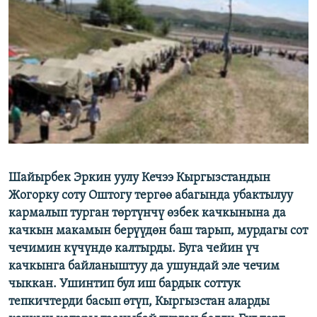
ОНЛАЙН ШЕРИНЕ
ЭЖЕ-СИҢДИЛЕР
АЗАТТЫК+
ЫҢГАЙСЫЗ СУРООЛОР
ЭЕ/АРнун бардык сайттары
Шайырбек Эркин уулу Кечээ Кыргызстандын
Жогорку соту Оштогу тергөө абагында убактылуу
кармалып турган төртүнчү өзбек качкынына да
качкын макамын берүүдөн баш тарып, мурдагы сот
чечимин күчүндө калтырды. Буга чейин үч
качкынга байланыштуу да ушундай эле чечим
чыккан. Ушинтип бул иш бардык соттук
тепкичтерди басып өтүп, Кыргызстан аларды