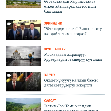
Өзбекстандан Кыргызстанга
өткөн айылдарда каттоо иши
башталды
ЭРКИНДИК
"75чилердин каты": Бишкек соту
кандай чечим чыгарат?
ЖУРТТАШТАР
Москвадагы жардыруу:
Курьерлерди текшерүү күч алды
ЭЛ ҮНҮ
Өкмөт күйүүчү майдын баасы
дагы көтөрүлөрүн эскертти
САЯСАТ
Жетим-Тоо: Темир кендин