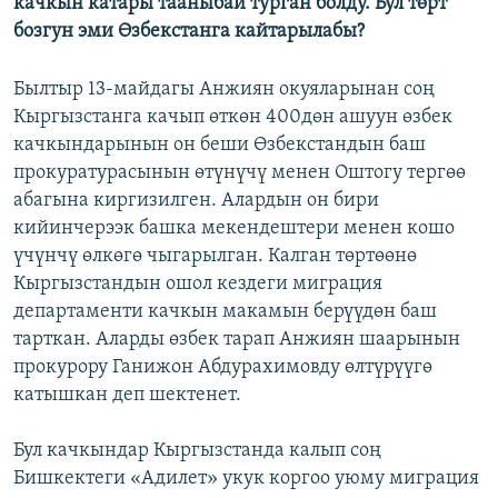
качкын катары тааныбай турган болду. Бул төрт
бозгун эми Өзбекстанга кайтарылабы?
Былтыр 13-майдагы Анжиян окуяларынан соң
Кыргызстанга качып өткөн 400дөн ашуун өзбек
качкындарынын он беши Өзбекстандын баш
прокуратурасынын өтүнүчү менен Оштогу тергөө
абагына киргизилген. Алардын он бири
кийинчерээк башка мекендештери менен кошо
үчүнчү өлкөгө чыгарылган. Калган төртөөнө
Кыргызстандын ошол кездеги миграция
департаменти качкын макамын берүүдөн баш
тарткан. Аларды өзбек тарап Анжиян шаарынын
прокурору Ганижон Абдурахимовду өлтүрүүгө
катышкан деп шектенет.
Бул качкындар Кыргызстанда калып соң
Бишкектеги «Адилет» укук коргоо уюму миграция