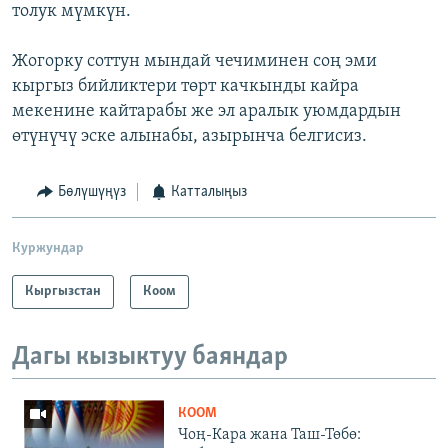
толук мүмкүн.
Жогорку соттун мындай чечиминен соң эми
кыргыз бийликтери төрт качкынды кайра
мекенине кайтарабы же эл аралык уюмдардын
өтүнүчү эске алынабы, азырынча белгисиз.
Бөлүшүңүз
Катталыңыз
Куржундар
Кыргызстан
Коом
Дагы кызыктуу баяндар
КООМ
Чоң-Кара жана Таш-Төбө: