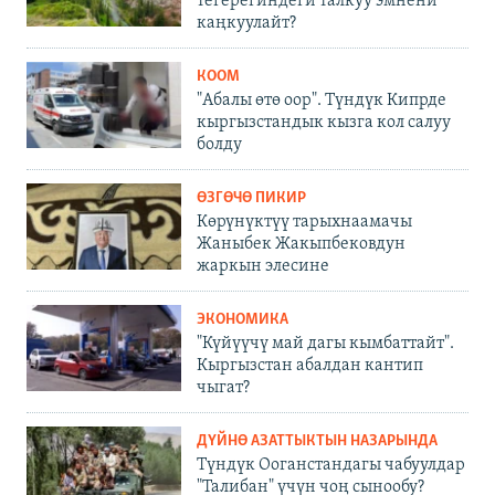
тегерегиндеги талкуу эмнени
каңкуулайт?
КООМ
"Абалы өтө оор". Түндүк Кипрде
кыргызстандык кызга кол салуу
болду
ӨЗГӨЧӨ ПИКИР
Көрүнүктүү тарыхнаамачы
Жаныбек Жакыпбековдун
жаркын элесине
ЭКОНОМИКА
"Күйүүчү май дагы кымбаттайт".
Кыргызстан абалдан кантип
чыгат?
ДҮЙНӨ АЗАТТЫКТЫН НАЗАРЫНДА
Түндүк Ооганстандагы чабуулдар
"Талибан" үчүн чоң сынообу?