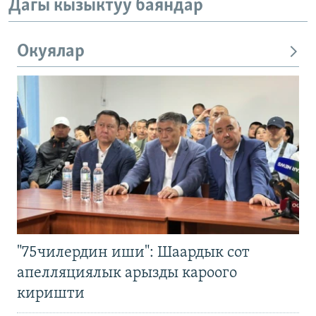
Дагы кызыктуу баяндар
Окуялар
"75чилердин иши": Шаардык сот
апелляциялык арызды кароого
киришти