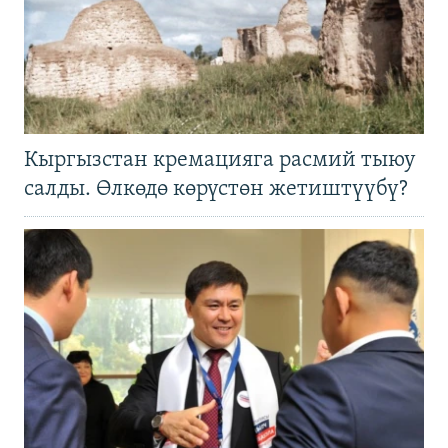
Кыргызстан кремацияга расмий тыюу
салды. Өлкөдө көрүстөн жетиштүүбү?