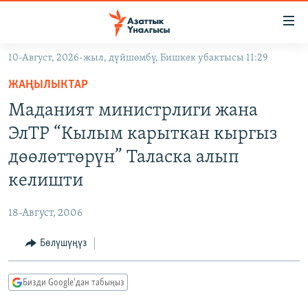
Линктер
Мазмунга
өтүңүз
10-Август, 2026-жыл, дүйшөмбү, Бишкек убактысы 11:29
Навигацияга
ЖАҢЫЛЫКТАР
өтүңүз
ЖАҢЫЛЫКТАР
КЫРГЫЗСТАН
Издөөгө
Маданият министрлиги жана
салыңыз
ДҮЙНӨ
КЫРГЫЗСТАН
ЭлТР “Кылым карыткан кыргыз
УКРАИНА
САЯСАТ
ДҮЙНӨ
дөөлөттөрүн” Таласка алып
АТАЙЫН ИЛИКТӨӨ
ЭКОНОМИКА
БОРБОР АЗИЯ
келишти
ТВ ПРОГРАММАЛАР
МАДАНИЯТ
18-Август, 2006
ПОДКАСТ
БҮГҮН АЗАТТЫКТА
Бөлүшүңүз
ӨЗГӨЧӨ ПИКИР
ЭКСПЕРТТЕР ТАЛДАЙТ
БИЗ ЖАНА ДҮЙНӨ
Русский
Бизди Google'дан табыңыз
ДАНИСТЕ