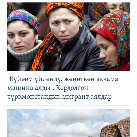
"Күйөөм үйлөндү, жөнөткөн акчама
машина алды". Кордолгон
түркмөнстандык мигрант аялдар