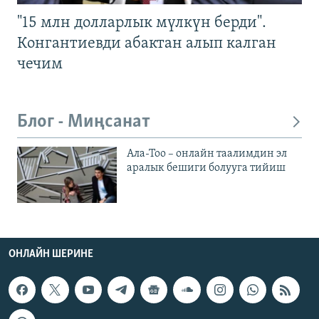
"15 млн долларлык мүлкүн берди".
Конгантиевди абактан алып калган
чечим
Блог - Миңсанат
Ала-Тоо – онлайн таалимдин эл
аралык бешиги болууга тийиш
ОНЛАЙН ШЕРИНЕ