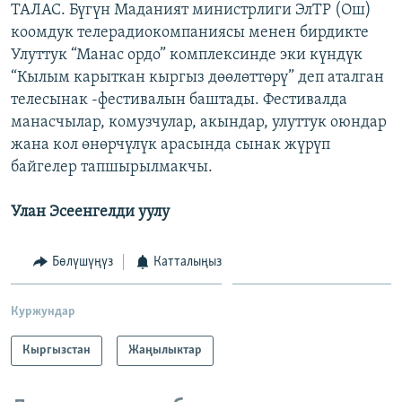
ТАЛАС. Бүгүн Маданият министрлиги ЭлТР (Ош)
ОНЛАЙН ШЕРИНЕ
ЭЖЕ-СИҢДИЛЕР
коомдук телерадиокомпаниясы менен бирдикте
АЗАТТЫК+
Улуттук “Манас ордо” комплексинде эки күндүк
“Кылым карыткан кыргыз дөөлөттөрү” деп аталган
ЫҢГАЙСЫЗ СУРООЛОР
телесынак -фестивалын баштады. Фестивалда
манасчылар, комузчулар, акындар, улуттук оюндар
ЭЕ/АРнун бардык сайттары
жана кол өнөрчүлүк арасында сынак жүрүп
байгелер тапшырылмакчы.
Улан Эсеенгелди уулу
Бөлүшүңүз
Катталыңыз
Куржундар
Кыргызстан
Жаңылыктар