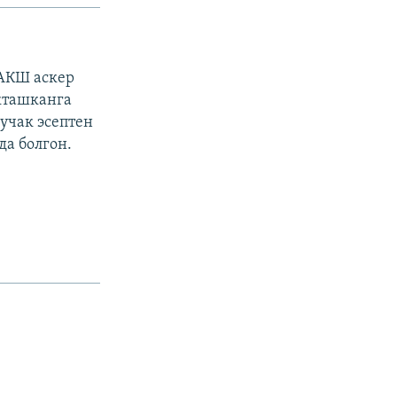
 АКШ аскер
кташканга
учак эсептен
а болгон.