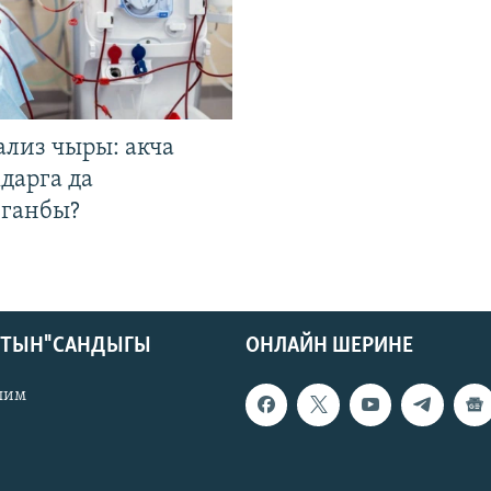
ализ чыры: акча
дарга да
лганбы?
КТЫН" САНДЫГЫ
ОНЛАЙН ШЕРИНЕ
лим