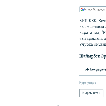
ЭЖЕ-СИҢДИЛЕР
АЗАТТЫК+
Бизди Google'д
ЫҢГАЙСЫЗ СУРООЛОР
БИШКЕК. Кечэ
кызматчысы ж
караганда, "
чыгарылып, а
Учурда окуян
Шайырбек Эр
Бөлүшүңү
Куржундар
Кыргызстан