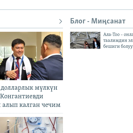
Блог - Миңсанат
Ала-Тоо – онл
таалимдин эл
бешиги болуу
н долларлык мүлкүн
. Конгантиевди
н алып калган чечим