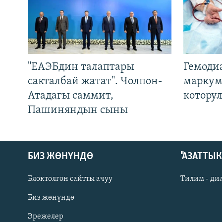
"ЕАЭБдин талаптары
Гемоди
сакталбай жатат". Чолпон-
маркум
Атадагы саммит,
котору
Пашиняндын сыны
БИЗ ЖӨНҮНДӨ
"АЗАТТЫ
Блоктолгон сайтты ачуу
Тилим - ди
Биз жөнүндө
Русский
Эрежелер