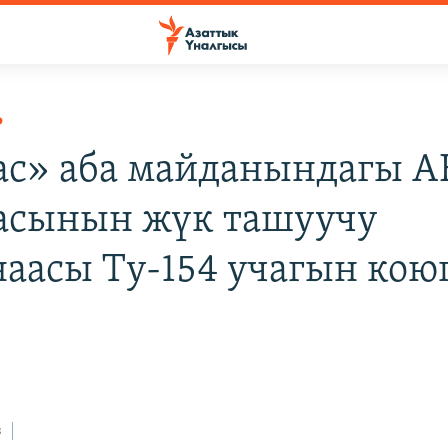
Р
с» аба майданындагы 
асынын жүк ташуучу
наасы Ту-154 учагын кою
з