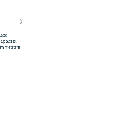
айн
 аралык
га тийиш