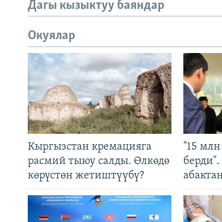
Дагы кызыктуу баяндар
Окуялар
Кыргызстан кремацияга
"15 мл
расмий тыюу салды. Өлкөдө
берди"
көрүстөн жетиштүүбү?
абакта