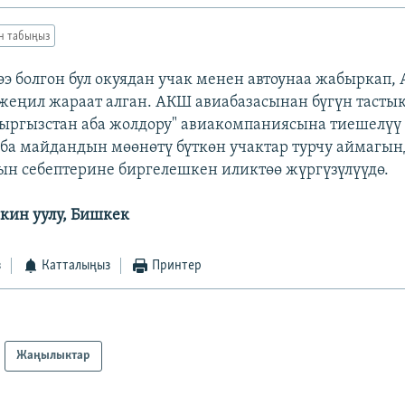
ан табыңыз
э болгон бул окуядан учак менен автоунаа жабыркап,
еңил жараат алган. АКШ авиабазасынан бүгүн тасты
Кыргызстан аба жолдору" авиакомпаниясына тиешелүү 
ба майдандын мөөнөтү бүткөн учактар турчу аймагынд
ын себептерине биргелешкен иликтөө жүргүзүлүүдө.
кин уулу, Бишкек
з
Катталыңыз
Принтер
Жаңылыктар