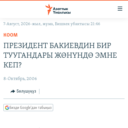
Линктер
Мазмунга
өтүңүз
7-Август, 2026-жыл, жума, Бишкек убактысы 21:46
Навигацияга
ЖАҢЫЛЫКТАР
өтүңүз
КООМ
КЫРГЫЗСТАН
Издөөгө
ПРЕЗИДЕНТ БАКИЕВДИН БИР
салыңыз
ДҮЙНӨ
КЫРГЫЗСТАН
ТУУГАНДАРЫ ЖӨНҮНДӨ ЭМНЕ
УКРАИНА
САЯСАТ
ДҮЙНӨ
КЕП?
АТАЙЫН ИЛИКТӨӨ
ЭКОНОМИКА
БОРБОР АЗИЯ
8-Октябрь, 2006
ТВ ПРОГРАММАЛАР
МАДАНИЯТ
Бөлүшүңүз
ПОДКАСТ
БҮГҮН АЗАТТЫКТА
ӨЗГӨЧӨ ПИКИР
ЭКСПЕРТТЕР ТАЛДАЙТ
Бизди Google'дан табыңыз
БИЗ ЖАНА ДҮЙНӨ
Русский
ДАНИСТЕ