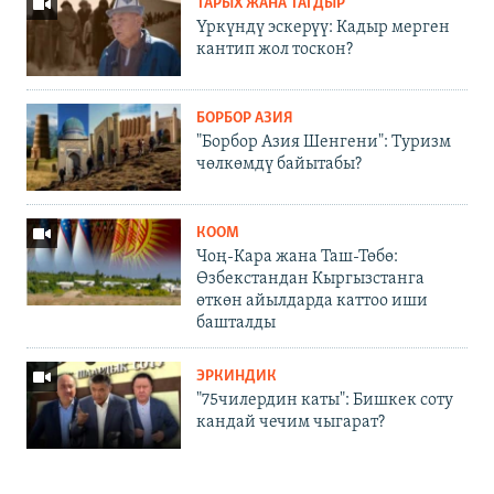
ТАРЫХ ЖАНА ТАГДЫР
Үркүндү эскерүү: Кадыр мерген
кантип жол тоскон?
БОРБОР АЗИЯ
"Борбор Азия Шенгени": Туризм
чөлкөмдү байытабы?
КООМ
Чоң-Кара жана Таш-Төбө:
Өзбекстандан Кыргызстанга
өткөн айылдарда каттоо иши
башталды
ЭРКИНДИК
"75чилердин каты": Бишкек соту
кандай чечим чыгарат?