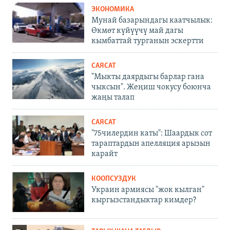
ЭКОНОМИКА
Мунай базарындагы каатчылык:
Өкмөт күйүүчү май дагы
кымбаттай турганын эскертти
САЯСАТ
"Мыкты даярдыгы барлар гана
чыксын". Жеңиш чокусу боюнча
жаңы талап
САЯСАТ
"75чилердин каты": Шаардык сот
тараптардын апелляция арызын
карайт
КООПСУЗДУК
Украин армиясы "жок кылган"
кыргызстандыктар кимдер?