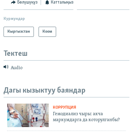
Бөлүшүңүз
Катталыңыз
ОНЛАЙН ШЕРИНЕ
ЭЖЕ-СИҢДИЛЕР
АЗАТТЫК+
Куржундар
ЫҢГАЙСЫЗ СУРООЛОР
Кыргызстан
Коом
ЭЕ/АРнун бардык сайттары
Тектеш
Audio
Дагы кызыктуу баяндар
КОРРУПЦИЯ
Гемодиализ чыры: акча
маркумдарга да которулганбы?