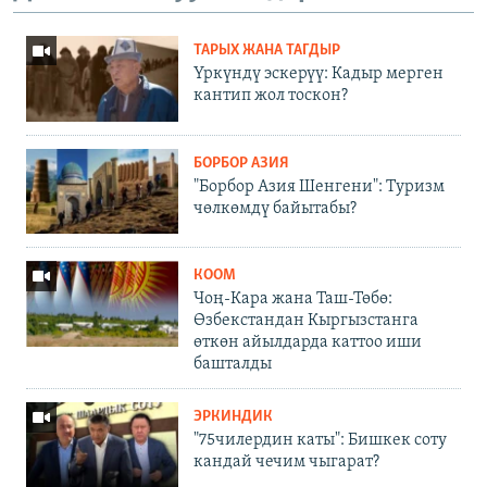
ТАРЫХ ЖАНА ТАГДЫР
Үркүндү эскерүү: Кадыр мерген
кантип жол тоскон?
БОРБОР АЗИЯ
"Борбор Азия Шенгени": Туризм
чөлкөмдү байытабы?
КООМ
Чоң-Кара жана Таш-Төбө:
Өзбекстандан Кыргызстанга
өткөн айылдарда каттоо иши
башталды
ЭРКИНДИК
"75чилердин каты": Бишкек соту
кандай чечим чыгарат?