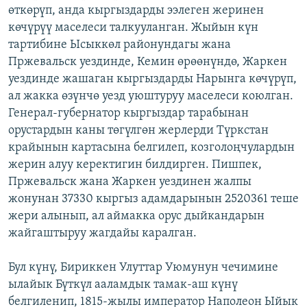
өткөрүп, анда кыргыздарды ээлеген жеринен
көчүрүү маселеси талкууланган. Жыйын күн
тартибине Ысыккөл районундагы жана
Пржевальск уездинде, Кемин өрөөнүндө, Жаркен
уездинде жашаган кыргыздарды Нарынга көчүрүп,
ал жакка өзүнчө уезд уюштуруу маселеси коюлган.
Генерал-губернатор кыргыздар тарабынан
орустардын каны төгүлгөн жерлерди Түркстан
крайынын картасына белгилеп, козголоңчулардын
жерин алуу керектигин билдирген. Пишпек,
Пржевальск жана Жаркен уездинен жалпы
жонунан 37330 кыргыз адамдарынын 2520361 теше
жери алынып, ал аймакка орус дыйкандарын
жайгаштыруу жагдайы каралган.
Бул күнү, Бириккен Улуттар Уюмунун чечимине
ылайык Бүткүл ааламдык тамак-аш күнү
белгиленип, 1815-жылы император Наполеон Ыйык