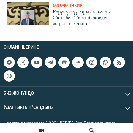
ӨЗГӨЧӨ ПИКИР
Көрүнүктүү тарыхнаамачы
Жаныбек Жакыпбековдун
жаркын элесине
ОНЛАЙН ШЕРИНЕ
БИЗ ЖӨНҮНДӨ
"АЗАТТЫКТЫН" САНДЫГЫ
Азаттык үналгысы © 2026 RFE/RL, Inc. Бардык укуктар
корголгон.