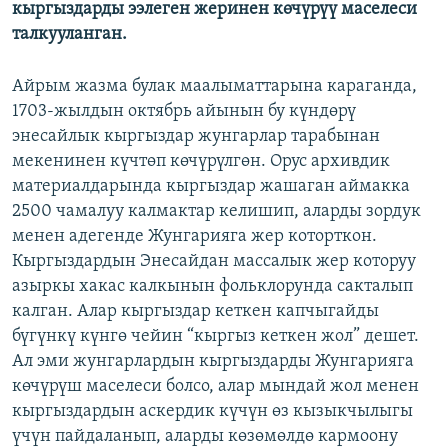
кыргыздарды ээлеген жеринен көчүрүү маселеси
ОНЛАЙН ШЕРИНЕ
ЭЖЕ-СИҢДИЛЕР
талкууланган.
АЗАТТЫК+
Айрым жазма булак маалыматтарына караганда,
ЫҢГАЙСЫЗ СУРООЛОР
1703-жылдын октябрь айынын бу күндөрү
энесайлык кыргыздар жунгарлар тарабынан
ЭЕ/АРнун бардык сайттары
мекенинен күчтөп көчүрүлгөн. Орус архивдик
материалдарында кыргыздар жашаган аймакка
2500 чамалуу калмактар келишип, аларды зордук
менен адегенде Жунгарияга жер которткон.
Кыргыздардын Энесайдан массалык жер которуу
азыркы хакас калкынын фольклорунда сакталып
калган. Алар кыргыздар кеткен капчыгайды
бүгүнкү күнгө чейин “кыргыз кеткен жол” дешет.
Ал эми жунгарлардын кыргыздарды Жунгарияга
көчүрүш маселеси болсо, алар мындай жол менен
кыргыздардын аскердик күчүн өз кызыкчылыгы
үчүн пайдаланып, аларды көзөмөлдө кармоону