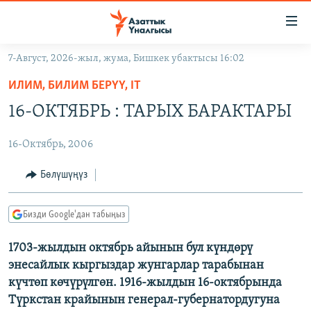
Линктер
Мазмунга
өтүңүз
7-Август, 2026-жыл, жума, Бишкек убактысы 16:02
Навигацияга
ЖАҢЫЛЫКТАР
өтүңүз
ИЛИМ, БИЛИМ БЕРҮҮ, IT
КЫРГЫЗСТАН
Издөөгө
16-ОКТЯБРЬ : ТАРЫХ БАРАКТАРЫ
салыңыз
ДҮЙНӨ
КЫРГЫЗСТАН
16-Октябрь, 2006
УКРАИНА
САЯСАТ
ДҮЙНӨ
АТАЙЫН ИЛИКТӨӨ
ЭКОНОМИКА
БОРБОР АЗИЯ
Бөлүшүңүз
ТВ ПРОГРАММАЛАР
МАДАНИЯТ
Бизди Google'дан табыңыз
ПОДКАСТ
БҮГҮН АЗАТТЫКТА
1703-жылдын октябрь айынын бул күндөрү
ӨЗГӨЧӨ ПИКИР
ЭКСПЕРТТЕР ТАЛДАЙТ
энесайлык кыргыздар жунгарлар тарабынан
БИЗ ЖАНА ДҮЙНӨ
күчтөп көчүрүлгөн. 1916-жылдын 16-октябрында
Русский
Түркстан крайынын генерал-губернатордугуна
ДАНИСТЕ