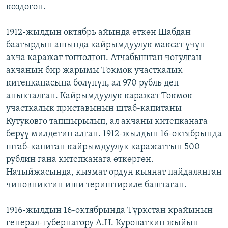
көздөгөн.
1912-жылдын октябрь айында өткөн Шабдан
баатырдын ашында кайрымдуулук максат үчүн
акча каражат топтолгон. Атчабыштан чогулган
акчанын бир жарымы Токмок участкалык
китепканасына бөлүнүп, ал 970 рубль деп
аныкталган. Кайрымдуулук каражат Токмок
участкалык приставынын штаб-капитаны
Кутуковго тапшырылып, ал акчаны китепканага
берүү милдетин алган. 1912-жылдын 16-октябрында
штаб-капитан кайрымдуулук каражаттын 500
рублин гана китепканага өткөргөн.
Натыйжасында, кызмат ордун кыянат пайдаланган
чиновниктин иши териштириле баштаган.
1916-жылдын 16-октябрында Түркстан крайынын
генерал-губернатору А.Н. Куропаткин жыйын