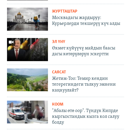
ЖУРТТАШТАР
Москвадагы жардыруу:
Курьерлерди текшерүү күч алды
ЭЛ ҮНҮ
Өкмөт күйүүчү майдын баасы
дагы көтөрүлөрүн эскертти
САЯСАТ
Жетим-Тоо: Темир кендин
тегерегиндеги талкуу эмнени
каңкуулайт?
КООМ
"Абалы өтө оор". Түндүк Кипрде
кыргызстандык кызга кол салуу
болду