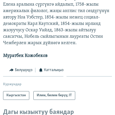
Елена аралына сүргүнгө айдалып, 1758-жылы
америкалык филолог, жаңы англис тил сөздүгүнүн
автору Ноа Уэбстер, 1854-жылы немец социал-
демократы Карл Каутский, 1854-жылы ирланд
жазуучусу Оскар Уайлд, 1863-жылы айтылуу
саясатчы, Нобель сыйлыгынын лауреаты Остин
Чемберлен жарык дүйнөгө келген.
Муратбек Кожобеков
Бөлүшүңүз
Катталыңыз
Куржундар
Кыргызстан
Илим, билим берүү, IT
Дагы кызыктуу баяндар