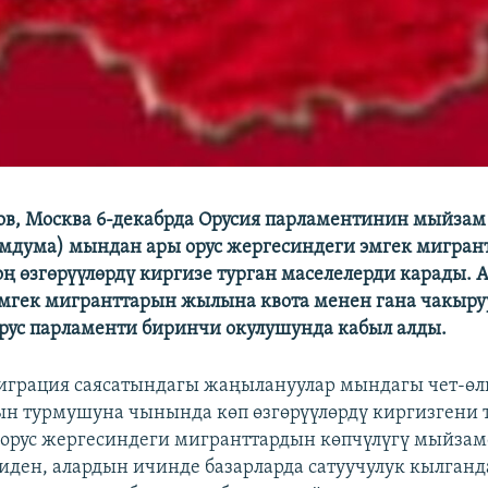
ов, Москва 6-декабрда Орусия парламентинин мыйзам
амдума) мындан ары орус жергесиндеги эмгек мигра
ң өзгөрүүлөрдү киргизе турган маселелерди карады. 
эмгек мигранттарын жылына квота менен гана чакыру
рус парламенти биринчи окулушунда кабыл алды.
грация саясатындагы жаңылануулар мындагы чет-өл
н турмушуна чынында көп өзгөрүүлөрдү киргизгени т
орус жергесиндеги мигранттардын көпчүлүгү мыйза
иден, алардын ичинде базарларда сатуучулук кылганд