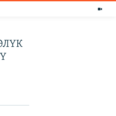
ӨЛҮК
ДҮ
Т