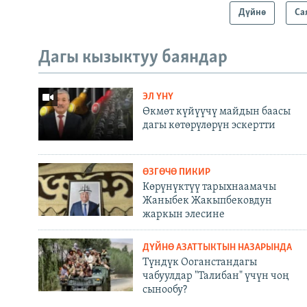
Дүйнө
Са
Дагы кызыктуу баяндар
ЭЛ ҮНҮ
Өкмөт күйүүчү майдын баасы
дагы көтөрүлөрүн эскертти
ӨЗГӨЧӨ ПИКИР
Көрүнүктүү тарыхнаамачы
Жаныбек Жакыпбековдун
жаркын элесине
ДҮЙНӨ АЗАТТЫКТЫН НАЗАРЫНДА
Түндүк Ооганстандагы
чабуулдар "Талибан" үчүн чоң
сынообу?