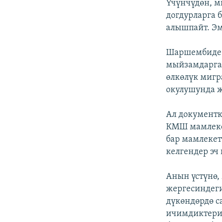
Үчүнчүдөн, 
догдурларга 
алышпайт. Эм
Шаршембиде 
мыйзамдарга 
өлкөлүк мигр
окулушунда 
Ал документк
КМШ мамлекет
бар мамлекет
келгендер эч
Анын үстүнө,
жергесиндеги
дүкөндөрдө с
ичимдиктерин