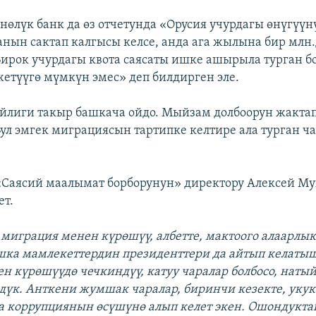
өлүк банк да өз отчетунда «Орусия учурдагы өнүгүүн
анын сактап калгысы келсе, анда ага жылына бир млн
Бирок учурдагы квота саясаты ишке ашырыла турган бо
жетүүгө мүмкүн эмес» деп билдирген эле.
ийлиги такыр башкача ойдо. Мыйзам долбоорун жакта
Бул эмгек миграциясын тартипке келтире ала турган ч
Саясий маалымат борборунун» директору Алексей Му
ет.
миграция менен күрөшүү, албетте, мактоого алаарлы
а мамлекеттердин президенттери да айтып келатыша
н күрөшүүдө чечкиндүү, катуу чаралар болбосо, наты
дүк. Анткени жумшак чаралар, биринчи кезекте, укук
 коррупциянын өсүшүнө алып келет экен. Ошондуктан