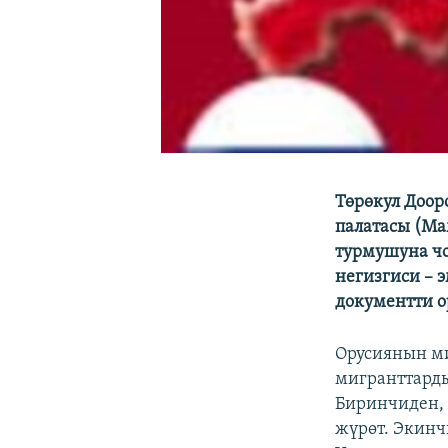
Төрөкул Доор
палатасы (М
турмушуна чо
негизгиси – 
документти о
Орусиянын ми
мигранттарды
Биринчиден, 
жүрөт. Экинч