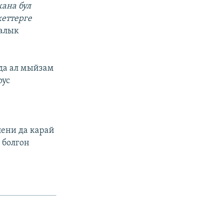
ана бул
кеттерге
валык
да ал мыйзам
рус
лени да карай
 болгон