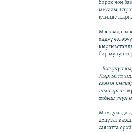
бирок чоң ба
мисалы, Стро
ичинде кыргы
Москвадагы к
өңдүү өзгөрүү
кыргызстанды
бир мунун те
- Биз үчүн к
Кыргызстанд
санын кыскар
шыпырып, жү
табыш үчүн и
Мамдумада де
депутат карш
саясатта оро