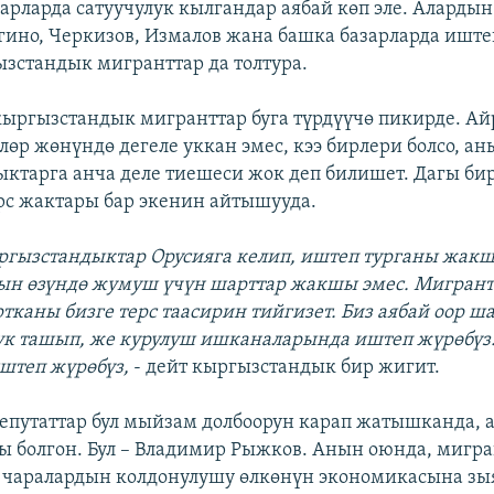
зарларда сатуучулук кылгандар аябай көп эле. Алардын
гино, Черкизов, Измалов жана башка базарларда ишт
зстандык мигранттар да толтура.
ыргызстандык мигранттар буга түрдүүчө пикирде. А
лөр жөнүндө дегеле уккан эмес, кээ бирлери болсо, ан
ктарга анча деле тиешеси жок деп билишет. Дагы би
рс жактары бар экенин айтышууда.
ыргызстандыктар Орусияга келип, иштеп турганы жак
ын өзүндө жумуш үчүн шарттар жакшы эмес. Мигран
тканы бизге терс таасирин тийгизет. Биз аябай оор ша
к ташып, же курулуш ишканаларында иштеп жүрөбүз.
штеп жүрөбүз,
- дейт кыргызстандык бир жигит.
путаттар бул мыйзам долбоорун карап жатышканда, а
ы болгон. Бул – Владимир Рыжков. Анын оюнда, мигр
й чаралардын колдонулушу өлкөнүн экономикасына зы