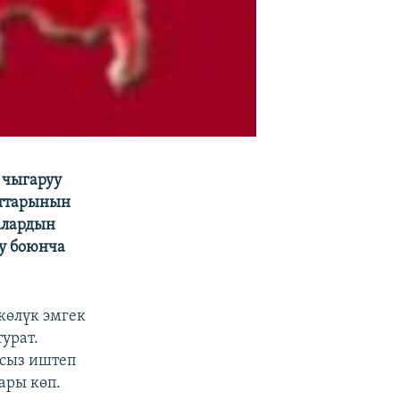
 чыгаруу
нттарынын
Алардын
у боюнча
көлүк эмгек
урат.
мсыз иштеп
ары көп.