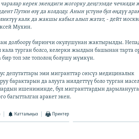
 чаралар керек экендиги жогорку деңгээлде чечилди ж
ент Путин өзү да колдоду. Анын үстүнө бул өңдүү ара
ликтүү калк да жакшы кабыл алып жатат,
- дейт моск
ксей Мухин.
зам долбоору биринчи окулушунан жактырылды. Непа
 кала турган болсо, келерки жылдын башынан тарта о
 бир топ эле тополоң болушу мүмкүн.
ус депутаттары эми мигранттар сөзсүз медициналык
уу барактарын да алууга милдеттүү боло турган масе
ардын ишениминде, бул мигранттардын дарыланууга
го багытталган аракет экен.
з
Катталыңыз
Принтер