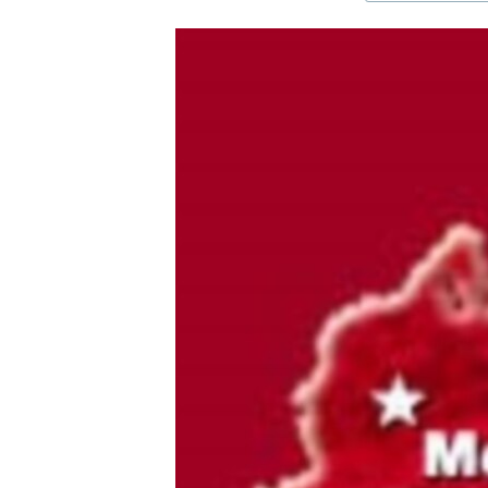
ЭЖЕ-СИҢДИЛЕР
АЗАТТЫК+
ЫҢГАЙСЫЗ СУРООЛОР