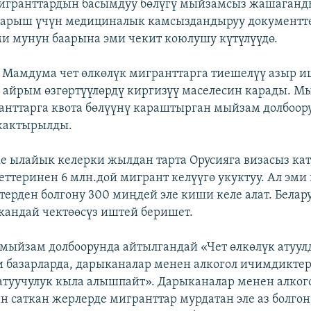
мигранттардын басымдуу бөлүгү мыйзамсыз жашаганд
барыш үчүн медициналык камсыздандыруу документт
и мунун баарына эми чекит коюлушу күтүлүүдө.
Мамдума чет өлкөлүк мигранттарга тиешелүү азыр и
айрым өзгөртүүлөрдү киргизүү маселесин карады. М
анттарга квота бөлүүнү караштырган мыйзам долбоор
жактырылды.
е ылайык келерки жылдан тарта Орусияга визасыз ка
теринен 6 млн.дой мигрант келүүгө укуктуу. Ал эми 
терден болгону 300 миңдей эле киши келе алат. Белар
 кандай чектөөсүз иштей беришет.
 мыйзам долбоорунда айтылгандай «Чет өлкөлүк атуулд
 базарларда, дарыканалар менен алкогол ичимдиктер
атуучулук кыла алышпайт». Дарыканалар менен алког
 саткан жерлерде мигранттар мурдатан эле аз болгон