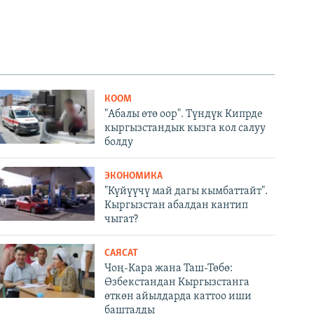
КООМ
"Абалы өтө оор". Түндүк Кипрде
кыргызстандык кызга кол салуу
болду
ЭКОНОМИКА
"Күйүүчү май дагы кымбаттайт".
Кыргызстан абалдан кантип
чыгат?
САЯСАТ
Чоң-Кара жана Таш-Төбө:
Өзбекстандан Кыргызстанга
өткөн айылдарда каттоо иши
башталды