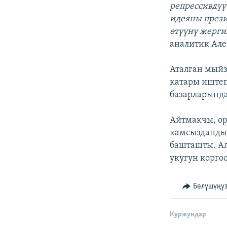
репрессивдүү
идеяны презид
өтүүнү жерги
аналитик Але
Аталган мый
катары иштеп
базарларында
Айтмакчы, ор
камсыздандыр
башташты. Ал
укугун коргоо
Бөлүшүңү
Куржундар