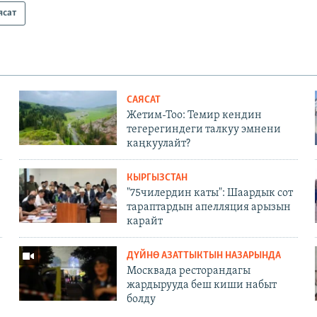
ясат
САЯСАТ
Жетим-Тоо: Темир кендин
тегерегиндеги талкуу эмнени
каңкуулайт?
КЫРГЫЗСТАН
"75чилердин каты": Шаардык сот
тараптардын апелляция арызын
карайт
ДҮЙНӨ АЗАТТЫКТЫН НАЗАРЫНДА
Москвада ресторандагы
жардырууда беш киши набыт
болду