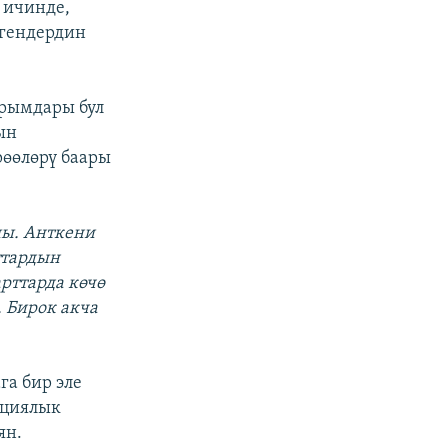
 ичинде,
егендердин
йрымдары бул
ын
рөөлөрү баары
шы. Анткени
ттардын
рттарда көчө
 Бирок акча
га бир эле
ациялык
ян.