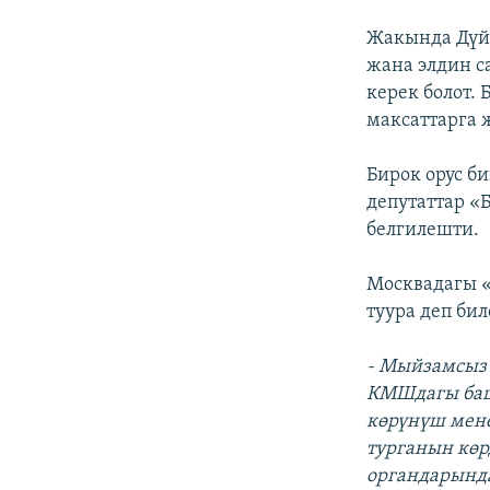
Жакында Дүйн
жана элдин с
керек болот. 
максаттарга 
Бирок орус б
депутаттар «
белгилешти.
Москвадагы «
туура деп бил
- Мыйзамсыз 
КМШдагы башк
көрүнүш мене
турганын көр
органдарында