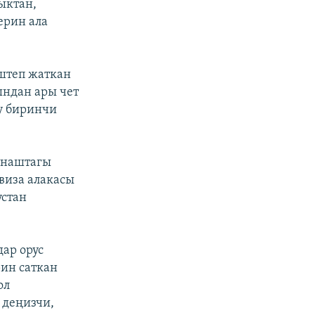
ыктан,
ерин ала
штеп жаткан
ындан ары чет
у биринчи
тнаштагы
виза алакасы
устан
ар орус
ин саткан
ол
 деңизчи,