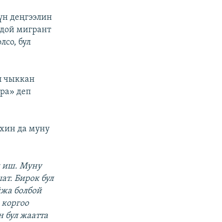
үн деңгээлин
.дой мигрант
лсо, бул
п чыккан
ара» деп
хин да муну
к иш. Муну
т. Бирок бул
йжа болбой
 коргоо
 бул жаатта