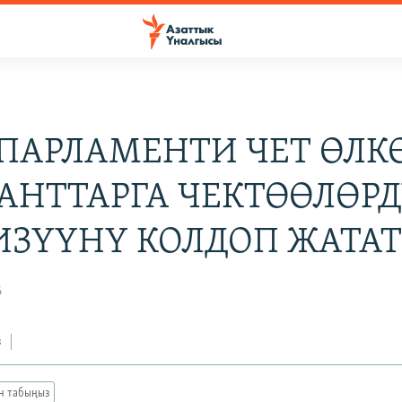
 ПАРЛАМЕНТИ ЧЕТ ӨЛК
АНТТАРГА ЧЕКТӨӨЛӨР
ИЗҮҮНҮ КОЛДОП ЖАТА
6
з
ан табыңыз