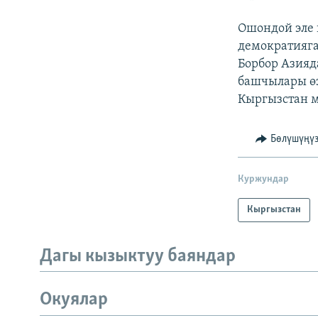
Ошондой эле 
демократияга
Борбор Азияд
башчылары өз
Кыргызстан м
Бөлүшүңү
Куржундар
Кыргызстан
Дагы кызыктуу баяндар
Окуялар