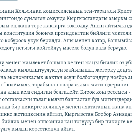
инин Хельсинки комиссиясынын тең-төрагасы Крист
ингтондо сүйлөгөн сөзүндө Кыргызстандагы азыркы с
йрым оң жана терс жактарга токтолду. Анын айтымынд
 конституция боюнча президенттин бийлиги чектели
ө көбүрөөк укук берилди. Аны менен катар, Башмыйз
өдөгү негизги көйгөйлүү маселе болуп кала берүүдө.
үчү менен мамлекет башына келген жаңы бийлик өз у
 өлкөдө кылмыштуулуктун жайылышы, жогорку деңгэ
на экономикалык жактан өсүш болбогондугу ноябрь 
үн!” кыймылы тарабынан нааразылык митингдеринин
а алып келгендигин белгилейт. Бирок конгрессмен 
 отставкасын талап кылып башталган бул митингдерд
нда бир пикирге келишүү менен аяктаганын жана ан
ликке жетишкенин айтып, Кыргызстан Борбор Азияда
бийлик менен оппозиция кан төгүүсүз бир пикирге ке
үлгү кылып көрсөткөнүн айтат.