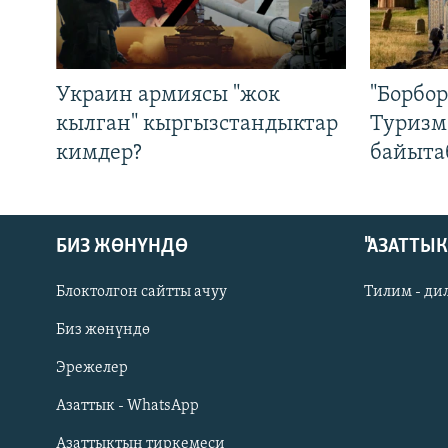
Украин армиясы "жок
"Борбо
кылган" кыргызстандыктар
Туризм
кимдер?
байыта
БИЗ ЖӨНҮНДӨ
"АЗАТТЫ
Блоктолгон сайтты ачуу
Тилим - ди
Биз жөнүндө
Русский
Эрежелер
Азаттык - WhatsApp
ОНЛАЙН ШЕРИНЕ
Азаттыктын тиркемеси