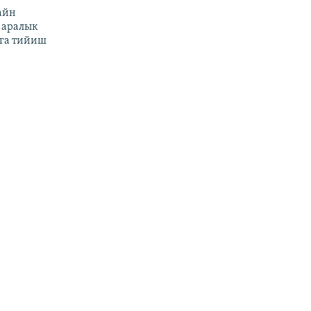
айн
 аралык
га тийиш