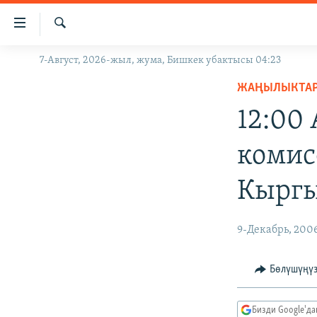
Линктер
Мазмунга
өтүңүз
Издөө
7-Август, 2026-жыл, жума, Бишкек убактысы 04:23
ЖАҢЫЛЫКТАР
Навигацияга
өтүңүз
ЖАҢЫЛЫКТА
КЫРГЫЗСТАН
Издөөгө
12:00
ДҮЙНӨ
КЫРГЫЗСТАН
салыңыз
УКРАИНА
САЯСАТ
ДҮЙНӨ
комис
АТАЙЫН ИЛИКТӨӨ
ЭКОНОМИКА
БОРБОР АЗИЯ
Кыргы
ТВ ПРОГРАММАЛАР
МАДАНИЯТ
ПОДКАСТ
БҮГҮН АЗАТТЫКТА
9-Декабрь, 200
ӨЗГӨЧӨ ПИКИР
ЭКСПЕРТТЕР ТАЛДАЙТ
БИЗ ЖАНА ДҮЙНӨ
Бөлүшүңү
ДАНИСТЕ
Бизди Google'д