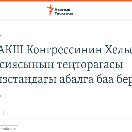
Р
 АКШ Конгрессинин Хель
сиясынын теңтөрагасы
зстандагы абалга баа бе
6
з
ан табыңыз