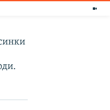
синки
рди.