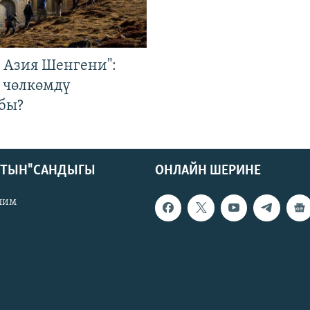
р Азия Шенгени":
 чөлкөмдү
бы?
КТЫН" САНДЫГЫ
ОНЛАЙН ШЕРИНЕ
лим