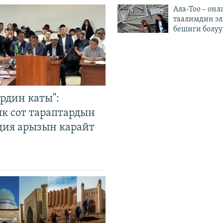
Ала-Тоо – онл
таалимдин эл
бешиги болуу
рдин каты":
к сот тараптардын
ция арызын карайт