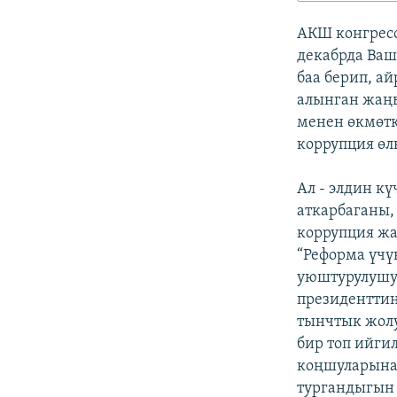
ЭЖЕ-СИҢДИЛЕР
АКШ конгресс
АЗАТТЫК+
декабрда Ваш
ЫҢГАЙСЫЗ СУРООЛОР
баа берип, а
алынган жаңы
менен өкмөтк
коррупция өлк
Ал - элдин к
аткарбаганы,
коррупция жа
“Реформа үч
уюштурулушун
президенттин
тынчтык жолу
бир топ ийги
коңшуларына 
тургандыгын 