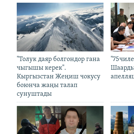
"Толук даяр болгондор гана
"75чиле
чыгышы керек".
Шаарды
Кыргызстан Жеңиш чокусу
апелля
боюнча жаңы талап
сунуштады