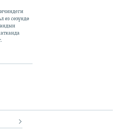
 ичиндеги
л өз сөзүндө
тандын
жатканда
.