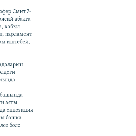
офер Смит 7-
аясий абалга
а, кабыл
п, парламент
ам иштебей,
бадаларын
элдеги
айында
- башында
ин аягы
да оппозиция
гы башка
лсе боло