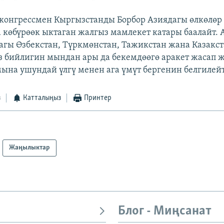
конгрессмен Кыргызстанды Борбор Азиядагы өлкөлөр
 көбүрөөк ыктаган жалгыз мамлекет катары баалайт. А
агы Өзбекстан, Түркмөнстан, Тажикстан жана Казакс
 бийлигин мындан ары да бекемдөөгө аракет жасап 
ына ушундай үлгү менен ага үмүт бергенин белгилейт
з
Катталыңыз
Принтер
Жаңылыктар
Блог - Миңсанат