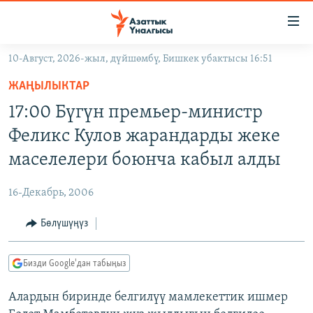
Линктер
Мазмунга
өтүңүз
10-Август, 2026-жыл, дүйшөмбү, Бишкек убактысы 16:51
Навигацияга
ЖАҢЫЛЫКТАР
өтүңүз
ЖАҢЫЛЫКТАР
КЫРГЫЗСТАН
Издөөгө
17:00 Бүгүн премьер-министр
салыңыз
ДҮЙНӨ
КЫРГЫЗСТАН
Феликс Кулов жарандарды жеке
УКРАИНА
САЯСАТ
ДҮЙНӨ
маселелери боюнча кабыл алды
АТАЙЫН ИЛИКТӨӨ
ЭКОНОМИКА
БОРБОР АЗИЯ
16-Декабрь, 2006
ТВ ПРОГРАММАЛАР
МАДАНИЯТ
Бөлүшүңүз
ПОДКАСТ
БҮГҮН АЗАТТЫКТА
ӨЗГӨЧӨ ПИКИР
ЭКСПЕРТТЕР ТАЛДАЙТ
Бизди Google'дан табыңыз
БИЗ ЖАНА ДҮЙНӨ
Русский
Алардын биринде белгилүү мамлекеттик ишмер
ДАНИСТЕ