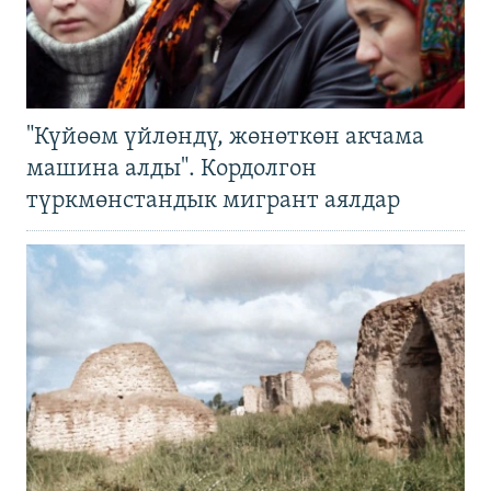
"Күйөөм үйлөндү, жөнөткөн акчама
машина алды". Кордолгон
түркмөнстандык мигрант аялдар