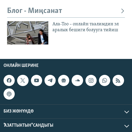
Блог - Миңсанат
Ала-Тоо – онлайн таалимдин эл
аралык бешиги болууга тийиш
ОНЛАЙН ШЕРИНЕ
БИЗ ЖӨНҮНДӨ
"АЗАТТЫКТЫН" САНДЫГЫ