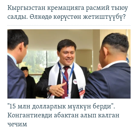
Кыргызстан кремацияга расмий тыюу
салды. Өлкөдө көрүстөн жетиштүүбү?
"15 млн долларлык мүлкүн берди".
Конгантиевди абактан алып калган
чечим