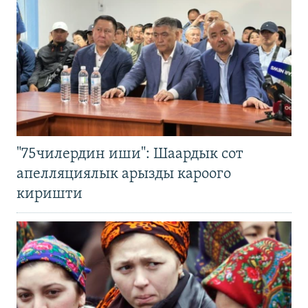
"75чилердин иши": Шаардык сот
апелляциялык арызды кароого
киришти