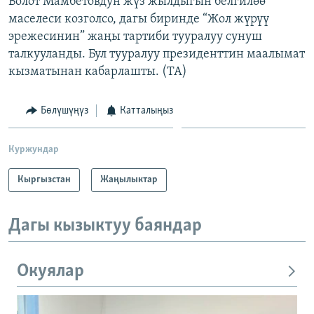
Болот Мамбетовдун жүз жылдыгын белгилөө
ОНЛАЙН ШЕРИНЕ
ЭЖЕ-СИҢДИЛЕР
маселеси козголсо, дагы биринде “Жол жүрүү
эрежесинин” жаңы тартиби тууралуу сунуш
АЗАТТЫК+
талкууланды. Бул тууралуу президенттин маалымат
ЫҢГАЙСЫЗ СУРООЛОР
кызматынан кабарлашты. (TA)
ЭЕ/АРнун бардык сайттары
Бөлүшүңүз
Катталыңыз
Куржундар
Кыргызстан
Жаңылыктар
Дагы кызыктуу баяндар
Окуялар