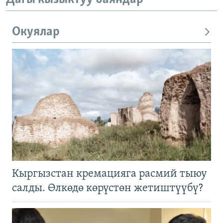
Окуялар
Кыргызстан кремацияга расмий тыюу
салды. Өлкөдө көрүстөн жетиштүүбү?