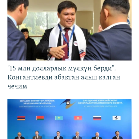
"15 млн долларлык мүлкүн берди".
Конгантиевди абактан алып калган
чечим