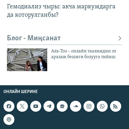
Гемодиализ чыры: акча маркумдарга
да которулганбы?
Блог - Миңсанат
Ала-Тоо – онлайн таалимдин эл
аралык бешиги болууга тийиш
ОНЛАЙН ШЕРИНЕ