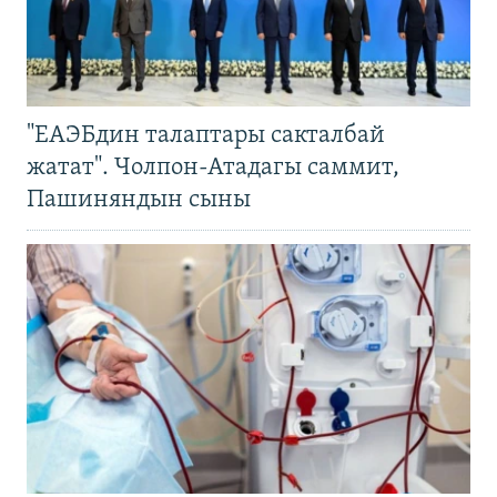
"ЕАЭБдин талаптары сакталбай
жатат". Чолпон-Атадагы саммит,
Пашиняндын сыны