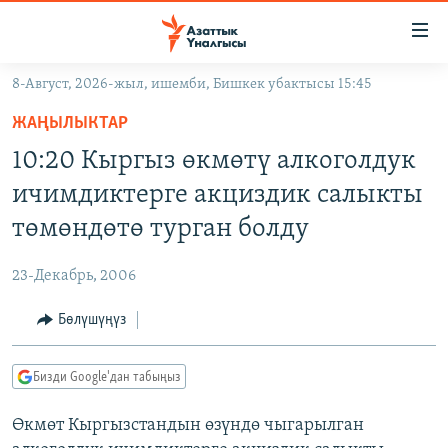
Линктер
Мазмунга
өтүңүз
8-Август, 2026-жыл, ишемби, Бишкек убактысы 15:45
Навигацияга
ЖАҢЫЛЫКТАР
өтүңүз
ЖАҢЫЛЫКТАР
КЫРГЫЗСТАН
Издөөгө
10:20 Кыргыз өкмөтү алкоголдук
салыңыз
ДҮЙНӨ
КЫРГЫЗСТАН
ичимдиктерге акциздик салыкты
УКРАИНА
САЯСАТ
ДҮЙНӨ
төмөндөтө турган болду
АТАЙЫН ИЛИКТӨӨ
ЭКОНОМИКА
БОРБОР АЗИЯ
23-Декабрь, 2006
ТВ ПРОГРАММАЛАР
МАДАНИЯТ
Бөлүшүңүз
ПОДКАСТ
БҮГҮН АЗАТТЫКТА
ӨЗГӨЧӨ ПИКИР
ЭКСПЕРТТЕР ТАЛДАЙТ
Бизди Google'дан табыңыз
БИЗ ЖАНА ДҮЙНӨ
Русский
Өкмөт Кыргызстандын өзүндө чыгарылган
ДАНИСТЕ