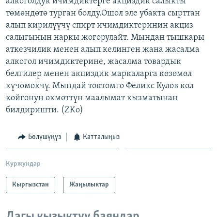
алкоголдук ичимдиктерге акциздик салыкты
ОНЛАЙН ШЕРИНЕ
ЭЖЕ-СИҢДИЛЕР
төмөндөтө турган болду.Ошол эле убакта сырттан
алып кирилүүчү спирт ичимдиктеринин акциз
АЗАТТЫК+
салыгынын наркы жогорулайт. Мындан тышкары
ЫҢГАЙСЫЗ СУРООЛОР
аткезчилик менен алып келинген жана жасалма
алкогол ичимдиктерине, жасалма товардык
белгилер менен акциздик маркаларга көзөмөл
ЭЕ/АРнун бардык сайттары
күчөмөкчү. Мындай токтомго Феликс Кулов кол
койгонун өкмөттүн маалымат кызматынан
билдиришти. (ZKo)
Бөлүшүңүз
Катталыңыз
Куржундар
Кыргызстан
Жаңылыктар
Дагы кызыктуу баяндар