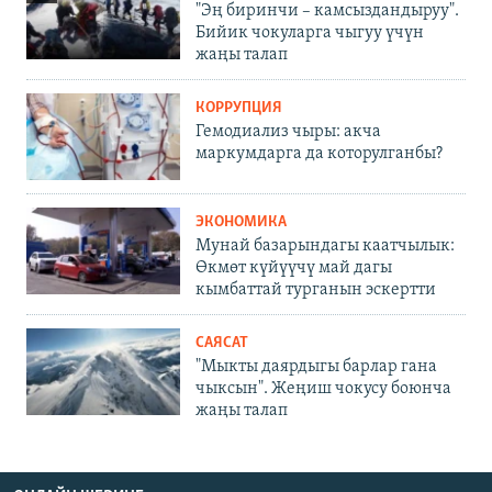
"Эң биринчи – камсыздандыруу".
Бийик чокуларга чыгуу үчүн
жаңы талап
КОРРУПЦИЯ
Гемодиализ чыры: акча
маркумдарга да которулганбы?
ЭКОНОМИКА
Мунай базарындагы каатчылык:
Өкмөт күйүүчү май дагы
кымбаттай турганын эскертти
САЯСАТ
"Мыкты даярдыгы барлар гана
чыксын". Жеңиш чокусу боюнча
жаңы талап