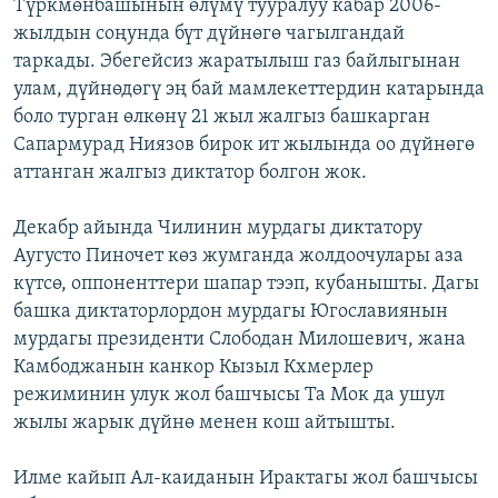
Түркмөнбашынын өлүмү тууралуу кабар 2006-
жылдын соңунда бүт дүйнөгө чагылгандай
таркады. Эбегейсиз жаратылыш газ байлыгынан
улам, дүйнөдөгү эң бай мамлекеттердин катарында
боло турган өлкөнү 21 жыл жалгыз башкарган
Сапармурад Ниязов бирок ит жылында оо дүйнөгө
аттанган жалгыз диктатор болгон жок.
Декабр айында Чилинин мурдагы диктатору
Аугусто Пиночет көз жумганда жолдоочулары аза
күтсө, оппоненттери шапар тээп, кубанышты. Дагы
башка диктаторлордон мурдагы Югославиянын
мурдагы президенти Слободан Милошевич, жана
Камбоджанын канкор Кызыл Кхмерлер
режиминин улук жол башчысы Та Мок да ушул
жылы жарык дүйнө менен кош айтышты.
Илме кайып Ал-каиданын Ирактагы жол башчысы