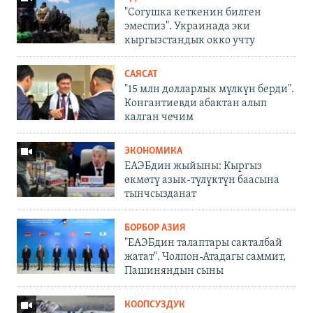
"Согушка кеткенин билген
эмеспиз". Украинада эки
кыргызстандык окко учту
САЯСАТ
"15 млн долларлык мүлкүн берди".
Конгантиевди абактан алып
калган чечим
ЭКОНОМИКА
ЕАЭБдин жыйыны: Кыргыз
өкмөтү азык-түлүктүн баасына
тынчсызданат
БОРБОР АЗИЯ
"ЕАЭБдин талаптары сакталбай
жатат". Чолпон-Атадагы саммит,
Пашиняндын сыны
КООПСУЗДУК