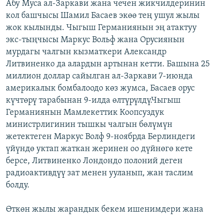
Абу Муса ал-Заркави жана чечен жикчилдеринин
кол башчысы Шамил Басаев экөө тең ушул жылы
жок кылынды. Чыгыш Германиянын эң атактуу
экс-тыңчысы Маркус Вольф жана Орусиянын
мурдагы чалгын кызматкери Александр
Литвиненко да алардын артынан кетти. Башына 25
миллион доллар сайылган ал-Заркави 7-июнда
америкалык бомбалоодо көз жумса, Басаев орус
күчтөрү тарабынан 9-илда өлтүрүлдү.Чыгыш
Германиянын Мамлекеттик Коопсуздук
министрлигинин тышкы чалгын бөлүмүн
жетектеген Маркус Волф 9-ноябрда Берлиндеги
үйүндө уктап жаткан жеринен оо дүйнөгө кете
берсе, Литвиненко Лондондо полоний деген
радиоактивдүү зат менен ууланып, жан таслим
болду.
Өткөн жылы жарандык бекем ишенимдери жана