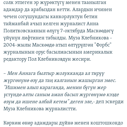
солк этпеген эр жүрөктүгү менен таанылган
адамдар да арабыздан кетти. Алардын ичинен
чечен согушундагы канкорлуктун бетин
тайманбай ачып келген журналист Анна
Политковскаянын өлүгү 7-октябрда Маскөөдөгү
үйүнүн лифтинен табылды. Муза Клебникова -
2004-жылы Маскөөдө атып өлтүрүлгөн "Форбс"
журналынын орус басылмасынын америкалык
редактору Пол Клебниковдун жесири.
–
Мен Аннага былтыр жолукканда ал тирүү
жүргөнүнө өзү да таң калганын жашырган эмес.
"Ишимен алып караганда, менин бүгүн жер
үстүндө алты саным аман басып жүргөнүмө кээде
өзүм да ишене албай кетем" деген эле,-
деп эскерди
Муза Клебникова журналистти.
Көркөм өнөр адамдары дүйнө менен коштошкондо