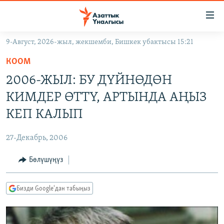
Линктер
Мазмунга
өтүңүз
9-Август, 2026-жыл, жекшемби, Бишкек убактысы 15:21
Навигацияга
ЖАҢЫЛЫКТАР
өтүңүз
КООМ
КЫРГЫЗСТАН
Издөөгө
2006-ЖЫЛ: БУ ДҮЙНӨДӨН
салыңыз
ДҮЙНӨ
КЫРГЫЗСТАН
КИМДЕР ӨТТҮ, АРТЫНДА АҢЫЗ
УКРАИНА
САЯСАТ
ДҮЙНӨ
КЕП КАЛЫП
АТАЙЫН ИЛИКТӨӨ
ЭКОНОМИКА
БОРБОР АЗИЯ
27-Декабрь, 2006
ТВ ПРОГРАММАЛАР
МАДАНИЯТ
Бөлүшүңүз
ПОДКАСТ
БҮГҮН АЗАТТЫКТА
ӨЗГӨЧӨ ПИКИР
ЭКСПЕРТТЕР ТАЛДАЙТ
Бизди Google'дан табыңыз
БИЗ ЖАНА ДҮЙНӨ
Русский
ДАНИСТЕ