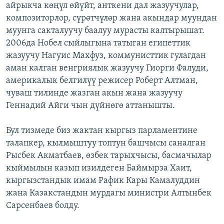
айрыкча көңүл өйүйт, анткени дал жазуучулар,
композиторлор, сүрөтчүлөр жана акындар муундан
муунга сакталуучу баалуу мурасты калтырышат.
2006да Нобел сыйлыгына татыган египеттик
жазуучу Нагуис Махфуз, коммунисттик гулагдан
аман калган венгриялык жазуучу Гиорги Фалуди,
америкалык белгилүү режисер Роберт Алтман,
чуваш тилинде жазган акын жана жазуучу
Геннадий Айги чын дүйнөгө аттанышты.
Бул тизмеде биз жактан кыргыз парламентине
талапкер, кылмыштуу топтун башчысы саналган
Рысбек Акматбаев, өзбек тарыхчысы, басмачылар
кыймылын казып изилдеген Баймырза Хаит,
кыргызстандык имам Рафик Кары Камалуддин
жана Казакстандын мурдагы министри Алтынбек
Сарсенбаев болду.