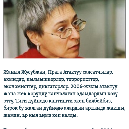
ОНЛАЙН ШЕРИНЕ
ЭЖЕ-СИҢДИЛЕР
АЗАТТЫК+
ЫҢГАЙСЫЗ СУРООЛОР
ЭЕ/АРнун бардык сайттары
Жаныл Жусубжан, Прага Атактуу саясатчылар,
акындар, кылмышкерлер, террористтер,
экономисттер, диктаторлор. 2006-жылы атактуу
жана жек көрүндү канчалаган адамдардын көзү
өттү. Тиги дүйнөдө кантишти экен билбейбиз,
бирок бу жалган дүйнөдө алардын артында жакшы,
жаман, ар кыл аңыз кеп калды.