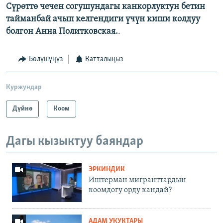
Сүрөттө чечен согушундагы канкорлуктун бетин
тайманбай ачып келгендиги үчүн киши колдуу
болгон Анна Политковская.
.
Бөлүшүңүз
Катталыңыз
Куржундар
Дүйнө
Коом
Дагы кызыктуу баяндар
ЭРКИНДИК
Иштерман мигранттардын
коомдогу орду кандай?
АДАМ УКУКТАРЫ