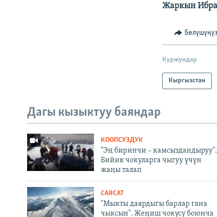
Жаркын Ибра
Бөлүшүңү
Куржундар
Кыргызстан
Дагы кызыктуу баяндар
КООПСУЗДУК
"Эң биринчи – камсыздандыруу".
Бийик чокуларга чыгуу үчүн
жаңы талап
САЯСАТ
"Мыкты даярдыгы барлар гана
чыксын". Жеңиш чокусу боюнча