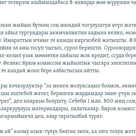
кмөт тезирээк кыймылдабаса 8-январда жөө жүрүшкө ч
шкан жыйын бүткөн соң мындай чогулуштун өтүп жат
ан айыл тургундары акимчиликтин алдына келип, өк
у. Имараттын ичине эч кимди киргизбей жатышты. Ф.
йин эл аны тосуп чыгып, суроо беришти. Суроолордун
п-келип узак мөөнөткө пайызы жок кредит, ссуда бер
у. Феликс Кулов комиссия жыйынтык чыгара электиги
эч кандай жооп бере албастыгын айтты.
ры кочкорлуктар “эл менен жолуксаңыз болмок, өкмө
шы иштебей жатат, берилген жардамдар эмне үчүн э
урат”, деп нааразы болушту. Себеби 1 млн. 800 миң со
 аларкурулуш материалдары, палаткалар. Бирок комис
армайынча деп, алар таратылбай турат.
 ай” коому азык-түлүк бөлгөн экен, ал элге толук жет