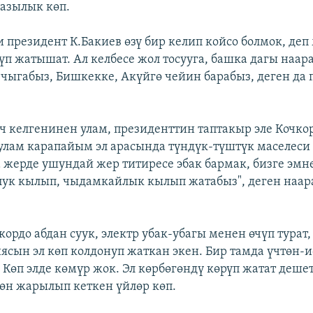
разылык көп.
и президент К.Бакиев өзү бир келип койсо болмок, деп
п жатышат. Ал келбесе жол тосууга, башка дагы наа
чыгабыз, Бишкекке, Акүйгө чейин барабыз, деген да
еч келгенинен улам, президенттин таптакыр эле Кочко
лам карапайым эл арасында түндүк-түштүк маселеси 
а жерде ушундай жер титиресе эбак бармак, бизге эмне
лук кылып, чыдамкайлык кылып жатабыз", деген наар
кордо абдан суук, электр убак-убагы менен өчүп турат
иясын эл көп колдонуп жаткан экен. Бир тамда үчтөн-и
 Көп элде көмүр жок. Эл көрбөгөндү көрүп жатат деше
өн жарылып кеткен үйлөр көп.