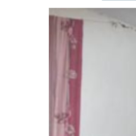
ЭЖЕ-СИҢДИЛЕР
АЗАТТЫК+
ЫҢГАЙСЫЗ СУРООЛОР