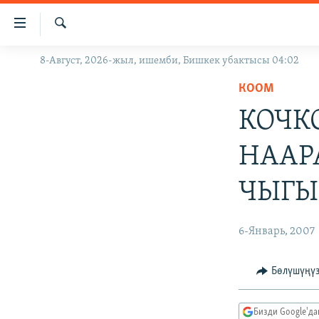
Линктер
Мазмунга
өтүңүз
Издөө
8-Август, 2026-жыл, ишемби, Бишкек убактысы 04:02
ЖАҢЫЛЫКТАР
Навигацияга
өтүңүз
КООМ
КЫРГЫЗСТАН
Издөөгө
КОЧК
ДҮЙНӨ
КЫРГЫЗСТАН
салыңыз
УКРАИНА
САЯСАТ
ДҮЙНӨ
НААР
АТАЙЫН ИЛИКТӨӨ
ЭКОНОМИКА
БОРБОР АЗИЯ
ЧЫГ
ТВ ПРОГРАММАЛАР
МАДАНИЯТ
ПОДКАСТ
БҮГҮН АЗАТТЫКТА
6-Январь, 2007
ӨЗГӨЧӨ ПИКИР
ЭКСПЕРТТЕР ТАЛДАЙТ
БИЗ ЖАНА ДҮЙНӨ
Бөлүшүңү
ДАНИСТЕ
Бизди Google'д