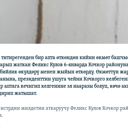
 титирегенден бир апта өткөндөн кийин өкмөт башч
арып жаткан Феликс Кулов 6-январда Кочкор районуна
бийлик өкүлдөрү менен жыйын өткөрдү. Өкмөттүн ж
анына, президенттин ушуга чейин Кочкорго келбеген
ир аптага кечигип келгенине эл нааразы болуп, көчө а
дирип жатышат.
стрдин милдетин аткаруучу Феликс Кулов Кочкор рай
и.