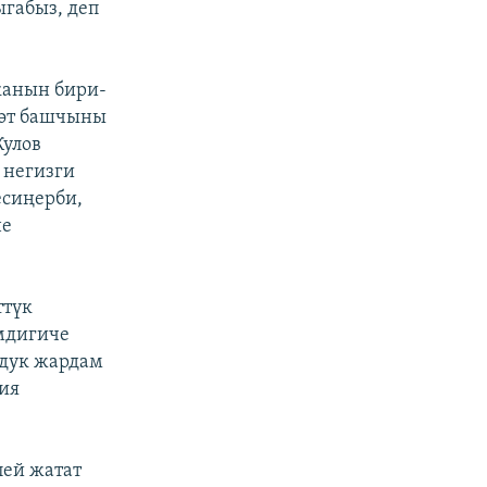
ыгабыз, деп
канын бири-
мөт башчыны
Кулов
 негизги
есиңерби,
не
ттүк
мдигиче
мдук жардам
сия
пей жатат