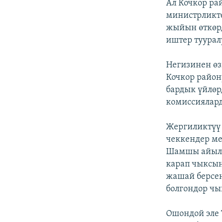
Ал Кочкор р
министрликте
жыйын өткөрд
иштер тууралу
Негизинен өз
Кочкор район
бардык үйлөр
комиссиялард
Жергиликтүү 
чеккендер ме
Шамшы айылда
карап чыксын"
жашай берсең
болгондор чы
Ошондой эле 