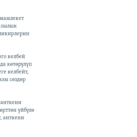
 мамлекет
разылык
 пикирлерин
рго келбей
да көтөрүлүп
ге келбейт,
азы сөздөр
, анткени
өрттөн үйбүлө
т, анткени