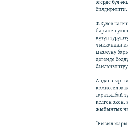
эгерде бул ө
билдиришти.
Ф.Кулов каты
биринен укк
күтүп турушт
чыккандан ки
мазмуну бары
дегенде болд
байланыштуу 
Андан сыртка
комиссия жак
таратылбай т
келген экен,
жыйынтык чыг
“Кызыл жарым