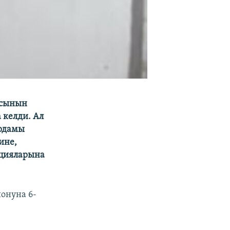
ысынын
 келди. Ал
ардамы
ине,
кцияларына
онуна 6-