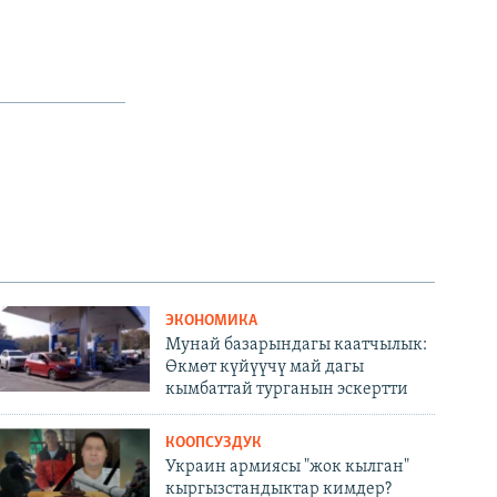
ЭКОНОМИКА
Мунай базарындагы каатчылык:
Өкмөт күйүүчү май дагы
кымбаттай турганын эскертти
КООПСУЗДУК
Украин армиясы "жок кылган"
кыргызстандыктар кимдер?