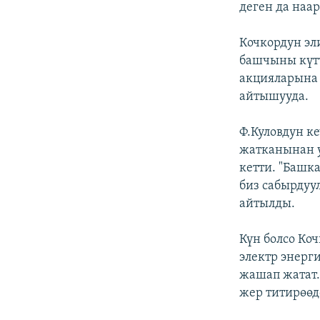
деген да наа
Кочкордун эл
башчыны күтү
акцияларына 
айтышууда.
Ф.Куловдун к
жатканынан у
кетти. "Башк
биз сабырдуу
айтылды.
Күн болсо Коч
электр энерг
жашап жатат.
жер титирөөд