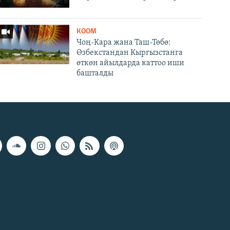
КООМ
Чоң-Кара жана Таш-Төбө:
Өзбекстандан Кыргызстанга
өткөн айылдарда каттоо иши
башталды