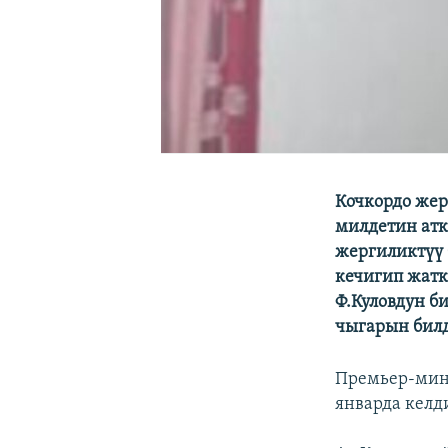
Кочкордо жер
милдетин атк
жергиликтүү 
кечигип жатк
Ф.Куловдун б
чыгарын бил
Премьер-мини
январда келд