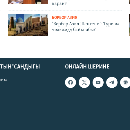
карайт
БОРБОР АЗИЯ
"Борбор Азия Шенгени": Туризм
чөлкөмдү байытабы?
КТЫН" САНДЫГЫ
ОНЛАЙН ШЕРИНЕ
лим