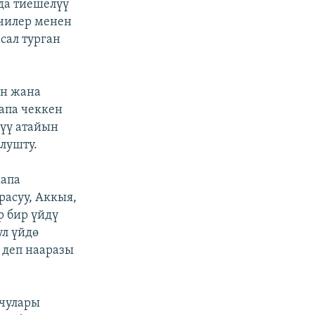
да тиешелүү
кчилер менен
сал турган
ун жана
апа чеккен
түү атайын
лушту.
жапа
расуу, Аккыя,
р бир үйдү
ул үйдө
 деп нааразы
очулары