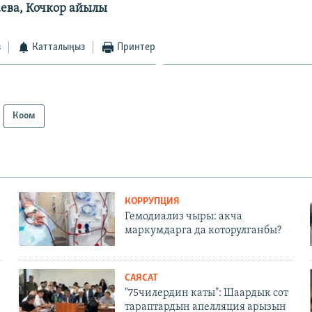
ева, Кочкор айылы
з
Катталыңыз
Принтер
Коом
КОРРУПЦИЯ
Гемодиализ чыры: акча
маркумдарга да которулганбы?
САЯСАТ
"75чилердин каты": Шаардык сот
тараптардын апелляция арызын