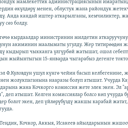
айондук мамлекеттик администрациясынын имаратын
рдин өкүлдөрү менен, облустук жана райондук жете
ү. Анда кандай иштер аткарылганы, кемчиликтер, жа
у сөз болду.
гөчө кырдаалдар министринин милдетин аткаруучун
унун акиминин маалыматы угулду. Жер титирөөдөн ж
дү кыдырып чыкканга үлгүрбөй жатышат, ошол себеп
ын жыйынтыгын 15-январда чыгарабыз дегенге токто
эл Ф.Куловдун ушул күнгө чейин басып келбегенине, 
нен жолукпаганына нааразы болуп атышат. Учурда Ка
рына жана Кочкорго комиссия жете элек экен. Эл "а
, деп атышат. Келген комиссиялар болсо көп учурда б
ер болот экен, деп үйлөрүбүздү жакшы карабай жатат,
гууда.
Теңдик, Кочкор, Аккыя, Исакеев айылдарынын жашо