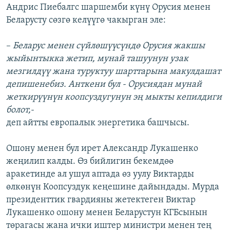
Андрис Пиебалгс шаршемби күнү Орусия менен
Беларусту сөзгө келүүгө чакырган эле:
–
Беларус менен сүйлөшүүсүндө Орусия жакшы
жыйынтыкка жетип, мунай ташуунун узак
мезгилдүү жана туруктуу шарттарына макулдашат
депишенебиз. Анткени бул - Орусиядан мунай
жеткирүүнүн коопсуздугунун эң мыкты кепилдиги
болот,-
деп айтты европалык энергетика башчысы.
Ошону менен бул ирет Александр Лукашенко
жеңилип калды. Өз бийлигин бекемдөө
аракетинде ал ушул аптада өз уулу Виктарды
өлкөнүн Коопсуздук кеңешине дайындады. Мурда
президенттик гвардияны жетектеген Виктар
Лукашенко ошону менен Беларустун КГБсынын
төрагасы жана ички иштер министри менен тең