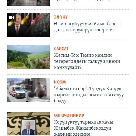
ЭЛ ҮНҮ
Өкмөт күйүүчү майдын баасы
дагы көтөрүлөрүн эскертти
САЯСАТ
Жетим-Тоо: Темир кендин
тегерегиндеги талкуу эмнени
каңкуулайт?
КООМ
"Абалы өтө оор". Түндүк Кипрде
кыргызстандык кызга кол салуу
болду
ӨЗГӨЧӨ ПИКИР
Көрүнүктүү тарыхнаамачы
Жаныбек Жакыпбековдун
жаркын элесине