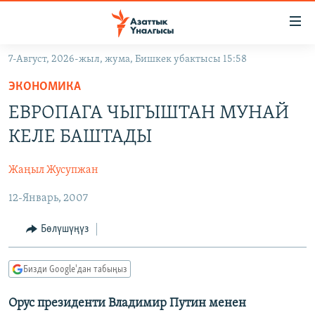
Линктер
Мазмунга
өтүңүз
7-Август, 2026-жыл, жума, Бишкек убактысы 15:58
Навигацияга
ЖАҢЫЛЫКТАР
өтүңүз
ЭКОНОМИКА
КЫРГЫЗСТАН
Издөөгө
ЕВРОПАГА ЧЫГЫШТАН МУНАЙ
салыңыз
ДҮЙНӨ
КЫРГЫЗСТАН
КЕЛЕ БАШТАДЫ
УКРАИНА
САЯСАТ
ДҮЙНӨ
Жаңыл Жусупжан
АТАЙЫН ИЛИКТӨӨ
ЭКОНОМИКА
БОРБОР АЗИЯ
12-Январь, 2007
ТВ ПРОГРАММАЛАР
МАДАНИЯТ
ПОДКАСТ
БҮГҮН АЗАТТЫКТА
Бөлүшүңүз
ӨЗГӨЧӨ ПИКИР
ЭКСПЕРТТЕР ТАЛДАЙТ
Бизди Google'дан табыңыз
БИЗ ЖАНА ДҮЙНӨ
Русский
Орус президенти Владимир Путин менен
ДАНИСТЕ