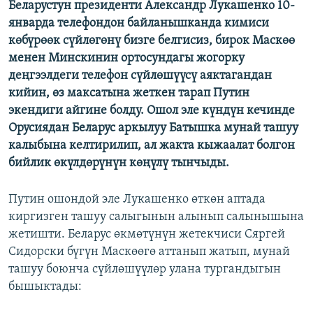
Беларустун президенти Александр Лукашенко 10-
ОНЛАЙН ШЕРИНЕ
ЭЖЕ-СИҢДИЛЕР
январда телефондон байланышканда кимиси
АЗАТТЫК+
көбүрөөк сүйлөгөнү бизге белгисиз, бирок Маскөө
менен Минскинин ортосундагы жогорку
ЫҢГАЙСЫЗ СУРООЛОР
деңгээлдеги телефон сүйлөшүүсү аяктагандан
кийин, өз максатына жеткен тарап Путин
ЭЕ/АРнун бардык сайттары
экендиги айгине болду. Ошол эле күндүн кечинде
Орусиядан Беларус аркылуу Батышка мунай ташуу
калыбына келтирилип, ал жакта кыжаалат болгон
бийлик өкүлдөрүнүн көңүлү тынчыды.
Путин ошондой эле Лукашенко өткөн аптада
киргизген ташуу салыгынын алынып салынышына
жетишти. Беларус өкмөтүнүн жетекчиси Сяргей
Сидорски бүгүн Маскөөгө аттанып жатып, мунай
ташуу боюнча сүйлөшүүлөр улана тургандыгын
бышыктады: