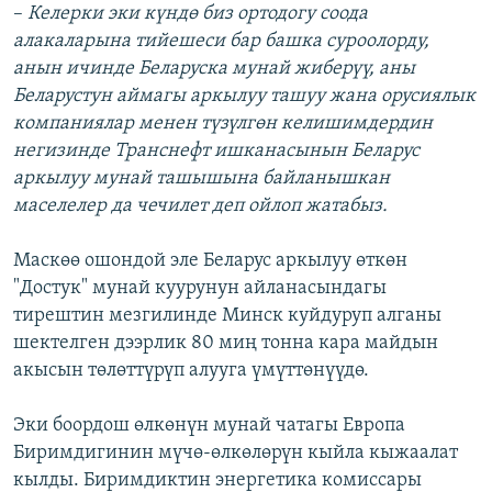
–
Келерки эки күндө биз ортодогу соода
алакаларына тийешеси бар башка суроолорду,
анын ичинде Беларуска мунай жиберүү, аны
Беларустун аймагы аркылуу ташуу жана орусиялык
компаниялар менен түзүлгөн келишимдердин
негизинде Транснефт ишканасынын Беларус
аркылуу мунай ташышына байланышкан
маселелер да чечилет деп ойлоп жатабыз.
Маскөө ошондой эле Беларус аркылуу өткөн
"Достук" мунай куурунун айланасындагы
тирештин мезгилинде Минск куйдуруп алганы
шектелген дээрлик 80 миң тонна кара майдын
акысын төлөттүрүп алууга үмүттөнүүдө.
Эки боордош өлкөнүн мунай чатагы Европа
Биримдигинин мүчө-өлкөлөрүн кыйла кыжаалат
кылды. Биримдиктин энергетика комиссары