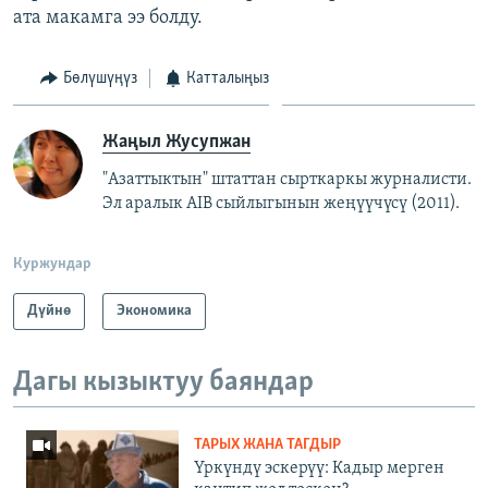
ата макамга ээ болду.
Бөлүшүңүз
Катталыңыз
Жаңыл Жусупжан
"Азаттыктын" штаттан сырткаркы журналисти.
Эл аралык AIB сыйлыгынын жеңүүчүсү (2011).
Куржундар
Дүйнө
Экономика
Дагы кызыктуу баяндар
ТАРЫХ ЖАНА ТАГДЫР
Үркүндү эскерүү: Кадыр мерген