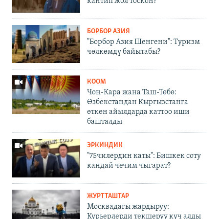
кантип жол тоскон?
БОРБОР АЗИЯ
"Борбор Азия Шенгени": Туризм
чөлкөмдү байытабы?
КООМ
Чоң-Кара жана Таш-Төбө:
Өзбекстандан Кыргызстанга
өткөн айылдарда каттоо иши
башталды
ЭРКИНДИК
"75чилердин каты": Бишкек соту
кандай чечим чыгарат?
ЖУРТТАШТАР
Москвадагы жардыруу:
Курьерлерди текшерүү күч алды