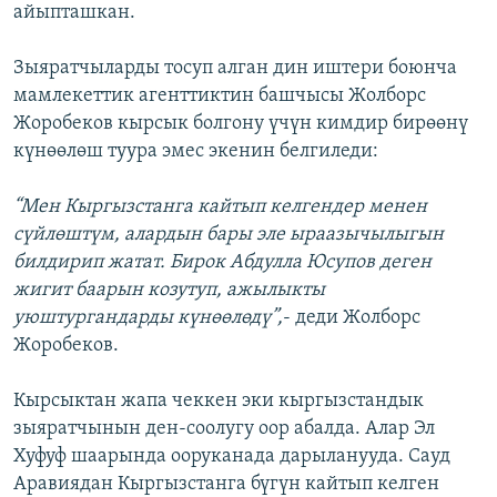
айыпташкан.
Зыяратчыларды тосуп алган дин иштери боюнча
мамлекеттик агенттиктин башчысы Жолборс
Жоробеков кырсык болгону үчүн кимдир бирөөнү
күнөөлөш туура эмес экенин белгиледи:
“Мен Кыргызстанга кайтып келгендер менен
сүйлөштүм, алардын бары эле ыраазычылыгын
билдирип жатат. Бирок Абдулла Юсупов деген
жигит баарын козутуп, ажылыкты
уюштургандарды күнөөлөдү”,
- деди Жолборс
Жоробеков.
Кырсыктан жапа чеккен эки кыргызстандык
зыяратчынын ден-соолугу оор абалда. Алар Эл
Хуфуф шаарында ооруканада дарыланууда. Сауд
Аравиядан Кыргызстанга бүгүн кайтып келген