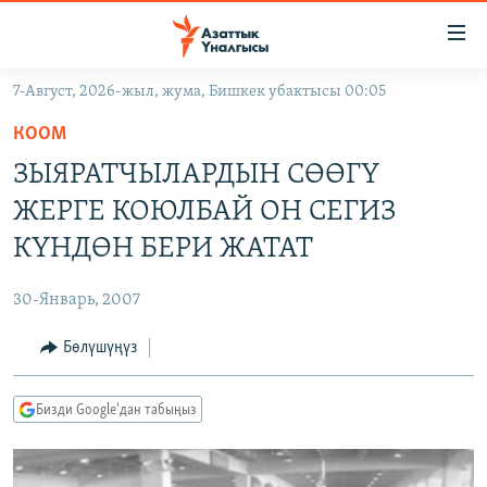
Линктер
Мазмунга
өтүңүз
7-Август, 2026-жыл, жума, Бишкек убактысы 00:05
Навигацияга
ЖАҢЫЛЫКТАР
өтүңүз
КООМ
КЫРГЫЗСТАН
Издөөгө
ЗЫЯРАТЧЫЛАРДЫН СӨӨГҮ
салыңыз
ДҮЙНӨ
КЫРГЫЗСТАН
ЖЕРГЕ КОЮЛБАЙ ОН СЕГИЗ
УКРАИНА
САЯСАТ
ДҮЙНӨ
КҮНДӨН БЕРИ ЖАТАТ
АТАЙЫН ИЛИКТӨӨ
ЭКОНОМИКА
БОРБОР АЗИЯ
30-Январь, 2007
ТВ ПРОГРАММАЛАР
МАДАНИЯТ
Бөлүшүңүз
ПОДКАСТ
БҮГҮН АЗАТТЫКТА
ӨЗГӨЧӨ ПИКИР
ЭКСПЕРТТЕР ТАЛДАЙТ
Бизди Google'дан табыңыз
БИЗ ЖАНА ДҮЙНӨ
Русский
ДАНИСТЕ