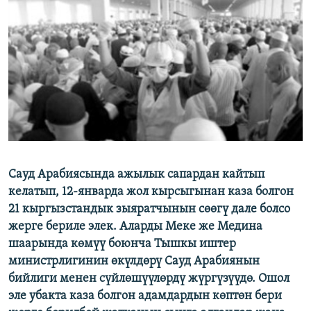
ОНЛАЙН ШЕРИНЕ
ЭЖЕ-СИҢДИЛЕР
АЗАТТЫК+
ЫҢГАЙСЫЗ СУРООЛОР
ЭЕ/АРнун бардык сайттары
Сауд Арабиясында ажылык сапардан кайтып
келатып, 12-январда жол кырсыгынан каза болгон
21 кыргызстандык зыяратчынын сөөгү дале болсо
жерге бериле элек. Аларды Меке же Медина
шаарында көмүү боюнча Тышкы иштер
министрлигинин өкүлдөрү Сауд Арабиянын
бийлиги менен сүйлөшүүлөрдү жүргүзүүдө. Ошол
эле убакта каза болгон адамдардын көптөн бери