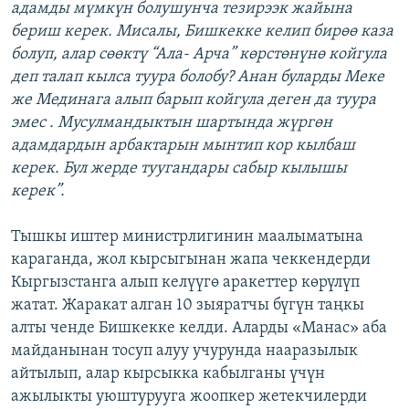
адамды мүмкүн болушунча тезирээк жайына
бериш керек. Мисалы, Бишкекке келип бирөө каза
болуп, алар сөөктү “Ала- Арча” көрстөнүнө койгула
деп талап кылса туура болобу? Анан буларды Меке
же Мединага алып барып койгула деген да туура
эмес . Мусулмандыктын шартында жүргөн
адамдардын арбактарын мынтип кор кылбаш
керек. Бул жерде туугандары сабыр кылышы
керек”.
Тышкы иштер министрлигинин маалыматына
караганда, жол кырсыгынан жапа чеккендерди
Кыргызстанга алып келүүгө аракеттер көрүлүп
жатат. Жаракат алган 10 зыяратчы бүгүн таңкы
алты ченде Бишкекке келди. Аларды «Манас» аба
майданынан тосуп алуу учурунда нааразылык
айтылып, алар кырсыкка кабылганы үчүн
ажылыкты уюштурууга жоопкер жетекчилерди