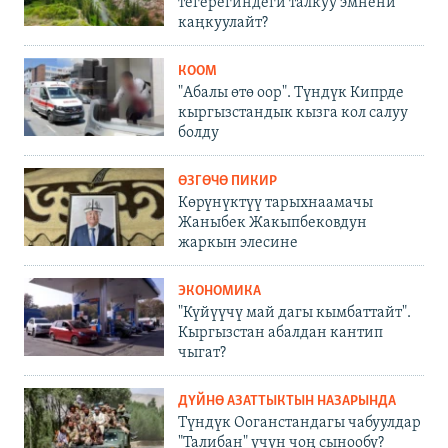
тегерегиндеги талкуу эмнени
каңкуулайт?
КООМ
"Абалы өтө оор". Түндүк Кипрде
кыргызстандык кызга кол салуу
болду
ӨЗГӨЧӨ ПИКИР
Көрүнүктүү тарыхнаамачы
Жаныбек Жакыпбековдун
жаркын элесине
ЭКОНОМИКА
"Күйүүчү май дагы кымбаттайт".
Кыргызстан абалдан кантип
чыгат?
ДҮЙНӨ АЗАТТЫКТЫН НАЗАРЫНДА
Түндүк Ооганстандагы чабуулдар
"Талибан" үчүн чоң сынообу?