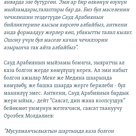
январда эле бүтүргөн. Эми ар бир өлкөнүн өзүнүн
мыйзамдары,талаптары бар да. Биз бул маселенин
чечилишин тездетүүдө Сауд Арабиянын
бийликтерине кысым көрсөтө албайбыз, анткени
анда формалдуу жерлер көп, убакытты талап кылат.
Ошону үчүн бул маселе качан чечилээрин
азырынча так айта албайбыз”.
Сауд Арабиянын мыйзамы боюнча, зыяратчы ал
каза болгон жерде көмүлүшү керек. Ал эми набыт
болгон ажылар Меке же Медина шаарында
көмүлөбү, же башка шаарда жерге берилеби - бул
маанилүү эмес. Анткени, Сауд Арабиянын бардык
жери ыйык,- дейт “Саясат, дин жана коопсуздук”
бейөкмөт уюмунун жетекчиси, саясат таануучу
Орозбек Молдалиев:
“Мусулманчылыктын шартында каза болгон