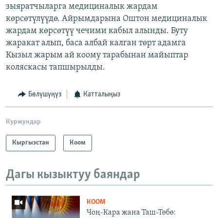
зыяратчыларга медициналык жардам
көрсөтүлүүдө. Айрымдарына Оштон медициналык
жардам көрсөтүү чечими кабыл алынды. Буту
жаракат алып, баса албай калган төрт адамга
Кызыл жарым ай коому тарабынан майыптар
коляскасы тапшырылды.
Бөлүшүңүз
Катталыңыз
Куржундар
Кыргызстан
Коом
Дагы кызыктуу баяндар
КООМ
Чоң-Кара жана Таш-Төбө: