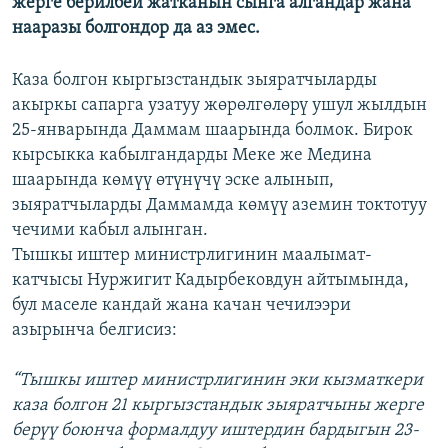
жерге берилбей жатканын сынга алгандар жана
нааразы болгондор да аз эмес.
Каза болгон кыргызстандык зыяратчыларды
акыркы сапарга узатуу жөрөлгөлөрү ушул жылдын
25-январында Даммам шаарында болмок. Бирок
кырсыкка кабылгандарды Меке же Медина
шаарында көмүү өтүнүчү эске алынып,
зыяратчыларды Даммамда көмүү аземин токтотуу
чечими кабыл алынган.
Тышкы иштер министрлигинин маалымат-
катчысы Нуржигит Кадырбековдун айтымында,
бул маселе кандай жана качан чечилээри
азырынча белгисиз:
“Тышкы иштер министрлигинин эки кызматкери
каза болгон 21 кыргызстандык зыяратчыны жерге
берүү боюнча формалдуу иштердин бардыгын 23-