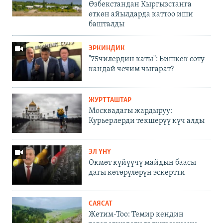
Өзбекстандан Кыргызстанга
өткөн айылдарда каттоо иши
башталды
ЭРКИНДИК
"75чилердин каты": Бишкек соту
кандай чечим чыгарат?
ЖУРТТАШТАР
Москвадагы жардыруу:
Курьерлерди текшерүү күч алды
ЭЛ ҮНҮ
Өкмөт күйүүчү майдын баасы
дагы көтөрүлөрүн эскертти
САЯСАТ
Жетим-Тоо: Темир кендин