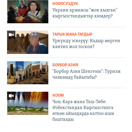
КООПСУЗДУК
Украин армиясы "жок кылган"
кыргызстандыктар кимдер?
ТАРЫХ ЖАНА ТАГДЫР
Үркүндү эскерүү: Кадыр мерген
кантип жол тоскон?
БОРБОР АЗИЯ
"Борбор Азия Шенгени": Туризм
чөлкөмдү байытабы?
КООМ
Чоң-Кара жана Таш-Төбө:
Өзбекстандан Кыргызстанга
өткөн айылдарда каттоо иши
башталды