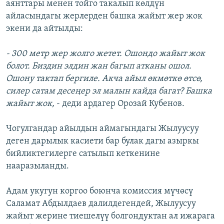
аянттары менен тойго такалып көлдүн
айласындагы жерлерден башка жайыт жер жок
экени да айтылды:
- 300 метр жер жолго жетет. Ошондо жайыт жок
болот. Биздин элдин жан багып атканы ошол.
Ошону тактап бергиле. Акча айыл өкмөткө өтсө,
силер сатам десеңер эл малын кайда багат? Башка
жайыт жок,
- деди ардагер Орозай Кубенов.
Чогулгандар айылдын аймагындагы Жылуусуу
деген дарылык касиети бар булак дагы азыркы
бийликтегилерге сатылып кеткенине
нааразыланды.
Адам укугун коргоо боюнча комиссия мүчөсү
Саламат Абдылдаев далилдегендей, Жылуусуу
жайыт жерине тиешелүү болгондуктан ал ижарага