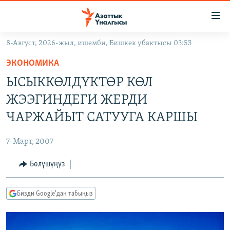
Линктер
Мазмунга
өтүңүз
8-Август, 2026-жыл, ишемби, Бишкек убактысы 03:53
Навигацияга
ЖАҢЫЛЫКТАР
өтүңүз
ЭКОНОМИКА
КЫРГЫЗСТАН
Издөөгө
ЫСЫККӨЛДҮКТӨР КӨЛ
салыңыз
ДҮЙНӨ
КЫРГЫЗСТАН
ЖЭЭГИНДЕГИ ЖЕРДИ
УКРАИНА
САЯСАТ
ДҮЙНӨ
ЧАРЖАЙЫТ САТУУГА КАРШЫ
АТАЙЫН ИЛИКТӨӨ
ЭКОНОМИКА
БОРБОР АЗИЯ
7-Март, 2007
ТВ ПРОГРАММАЛАР
МАДАНИЯТ
Бөлүшүңүз
ПОДКАСТ
БҮГҮН АЗАТТЫКТА
ӨЗГӨЧӨ ПИКИР
ЭКСПЕРТТЕР ТАЛДАЙТ
Бизди Google'дан табыңыз
БИЗ ЖАНА ДҮЙНӨ
Русский
ДАНИСТЕ