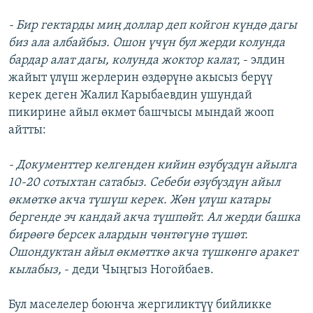
- Бир гектарды миң доллар деп койгон күндө дагы
биз ала албайбыз. Ошон үчүн бул жерди колунда
бардар алат дагы, колунда жоктор калат,
- элдин
жайыт үлүш жерлерин өздөрүнө акысыз берүү
керек деген Жалил Карыбаевдин ушундай
пикирине айыл өкмөт башчысы мындай жооп
айтты:
- Документтер келгенден кийин өзүбүздүн айылга
10-20 сотыхтан сатабыз. Себеби өзүбүздүн айыл
өкмөткө акча түшүш керек. Жөн үлүш катары
бергенде эч кандай акча түшпөйт. Ал жерди башка
бирөөгө берсек алардын чөнтөгүнө түшөт.
Ошондуктан айыл өкмөтткө акча түшкөнгө аракет
кылабыз,
- деди Чыңгыз Ногойбаев.
Бул маселелер боюнча жергиликтүү бийликке