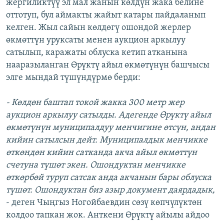
жергиликтүү эл мал жанын көлдүн жака белине
оттотуп, бул аймакты жайыт катары пайдаланып
келген. Жыл сайын көлдөгү ошондой жерлер
өкмөттүн уруксаты менен аукцион аркылуу
сатылып, каражаты облуска кетип атканына
нааразыланган Өрүктү айыл өкмөтүнүн башчысы
элге мындай түшүндүрмө берди:
- Көлдөн баштап токой жакка 300 метр жер
аукцион аркылуу сатылды. Адегенде Өрүктү айыл
өкмөтүнүн муниципалдуу менчигине өтсүн, андан
кийин сатылсын дейт. Муниципалдык менчикке
өткөндөн кийин сатканда акча айыл өкмөттүн
счетуна түшөт экен. Ошондуктан менчикке
өткөрбөй туруп сатсак анда акчанын бары облуска
түшөт. Ошондуктан биз азыр документ даярдадык,
- деген Чыңгыз Ногойбаевдин сөзү көпчүлүктөн
колдоо тапкан жок. Анткени Өрүктү айылы айдоо