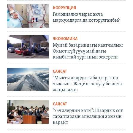
КОРРУПЦИЯ
Гемодиализ чыры: акча
маркумдарга да которулганбы?
ЭКОНОМИКА
Мунай базарындагы каатчылык:
Өкмөт күйүүчү май дагы
кымбаттай турганын эскертти
САЯСАТ
"Мыкты даярдыгы барлар гана
чыксын". Жеңиш чокусу боюнча
жаңы талап
САЯСАТ
"75чилердин каты": Шаардык сот
тараптардын апелляция арызын
карайт