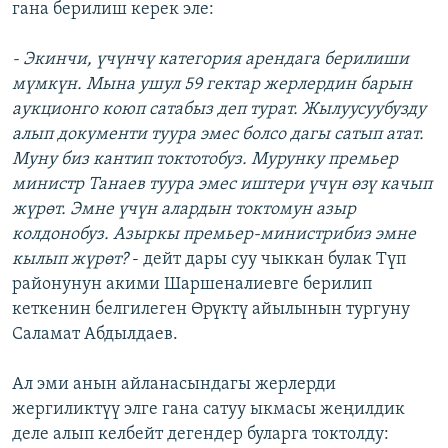
гана берилиш керек эле:
- Экинчи, үчүнчү категория арендага берилиши
мүмкүн. Мына ушул 59 гектар жерлердин барын
аукционго коюп сатабыз деп турат. Жылуусуубузду
алып документи туура эмес болсо дагы сатып атат.
Муну биз кантип токтотобуз. Мурунку премьер
министр Танаев туура эмес иштери үчүн өзү качып
жүрөт. Эмне үчүн алардын токтомун азыр
колдонобуз. Азыркы премьер-министрибиз эмне
кылып жүрөт?
- дейт дары суу чыккан булак Түп
районунун акими Шаршеналиевге берилип
кеткенин белгилеген Өрүктү айылынын тургуну
Саламат Абдылдаев.
Ал эми анын айланасындагы жерлерди
жергиликтүү элге гана сатуу ыкмасы жеңилдик
деле алып келбейт дегендер буларга токтолду: