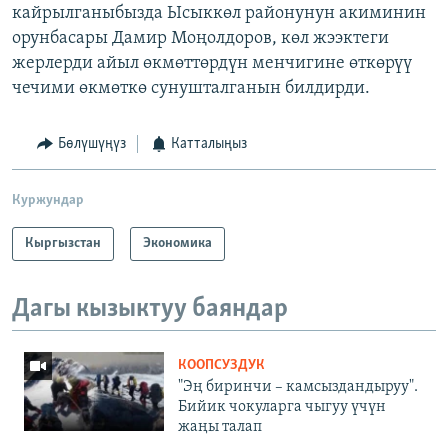
кайрылганыбызда Ысыккөл районунун акиминин
орунбасары Дамир Моңолдоров, көл жээктеги
жерлерди айыл өкмөттөрдүн менчигине өткөрүү
чечими өкмөткө сунушталганын билдирди.
Бөлүшүңүз
Катталыңыз
Куржундар
Кыргызстан
Экономика
Дагы кызыктуу баяндар
КООПСУЗДУК
"Эң биринчи – камсыздандыруу".
Бийик чокуларга чыгуу үчүн
жаңы талап