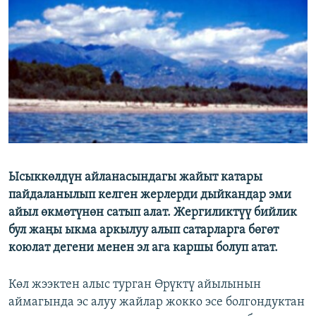
ОНЛАЙН ШЕРИНЕ
ЭЖЕ-СИҢДИЛЕР
АЗАТТЫК+
ЫҢГАЙСЫЗ СУРООЛОР
ЭЕ/АРнун бардык сайттары
Ысыккөлдүн айланасындагы жайыт катары
пайдаланылып келген жерлерди дыйкандар эми
айыл өкмөтүнөн сатып алат. Жергиликтүү бийлик
бул жаңы ыкма аркылуу алып сатарларга бөгөт
коюлат дегени менен эл ага каршы болуп атат.
Көл жээктен алыс турган Өрүктү айылынын
аймагында эс алуу жайлар жокко эсе болгондуктан