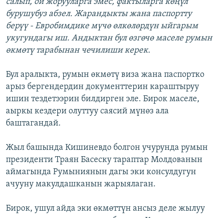
салып, ой жорууларга эмес, фактыларга көңүл
бурушубуз абзел. Жарандыкты жана паспортту
берүү - Евробимдике мүчө өлкөлөрдүн ыйгарым
укугундагы иш. Андыктан бул өзгөчө маселе румын
өкмөтү тарабынан чечилиши керек.
Бул аралыкта, румын өкмөтү виза жана паспортко
арыз бергендердин документтерин караштыруу
ишин тездетээрин билдирген эле. Бирок маселе,
аыркы кездери олуттуу саясий мүнөз ала
баштагандай.
Жыл башында Кишиневдо болгон учурунда румын
президенти Траян Басеску тараптар Молдованын
аймагында Румыниянын дагы эки консулдугун
ачууну макулдашканын жарыялаган.
Бирок, ушул айда эки өкмөттүн ансыз деле жылуу