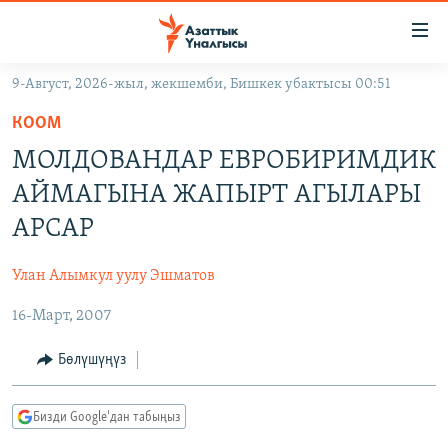
Линктер
Мазмунга
өтүңүз
9-Август, 2026-жыл, жекшемби, Бишкек убактысы 00:51
Навигацияга
ЖАҢЫЛЫКТАР
өтүңүз
КООМ
КЫРГЫЗСТАН
Издөөгө
МОЛДОВАНДАР ЕВРОБИРИМДИК
салыңыз
ДҮЙНӨ
КЫРГЫЗСТАН
АЙМАГЫНА ЖАПЫРТ АГЫЛАРЫ
УКРАИНА
САЯСАТ
ДҮЙНӨ
АРСАР
АТАЙЫН ИЛИКТӨӨ
ЭКОНОМИКА
БОРБОР АЗИЯ
Улан Алымкул уулу Эшматов
ТВ ПРОГРАММАЛАР
МАДАНИЯТ
16-Март, 2007
ПОДКАСТ
БҮГҮН АЗАТТЫКТА
ӨЗГӨЧӨ ПИКИР
ЭКСПЕРТТЕР ТАЛДАЙТ
Бөлүшүңүз
БИЗ ЖАНА ДҮЙНӨ
Русский
Бизди Google'дан табыңыз
ДАНИСТЕ