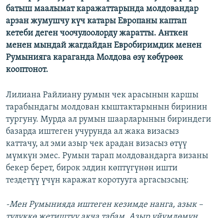
батыш маалымат каражаттарында молдовандар
арзан жумушчу күч катары Европаны каптап
кетеби деген чоочулоолорду жаратты. Анткен
менен мындай жагдайдан Евробиримдик менен
Румынияга караганда Молдова өзү көбүрөөк
кооптонот.
Лилиана Райлиану румын чек арасынын каршы
тарабындагы молдован кыштактарынын биринин
тургуну. Мурда ал румын шаарларынын бириндеги
базарда иштеген учурунда ал жака визасыз
каттачу, ал эми азыр чек арадан визасыз өтүү
мүмкүн эмес. Румын тарап молдовандарга визаны
бекер берет, бирок элдин көптүгүнөн ишти
тездетүү үчүн каражат коротууга аргасызсың:
-Мен Румынияда иштеген кезимде нанга, азык –
түлүккө жетиштүү акча табам. Азыр үйүмдөмүн,