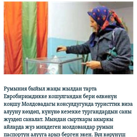
ОНЛАЙН ШЕРИНЕ
ЭЖЕ-СИҢДИЛЕР
АЗАТТЫК+
ЫҢГАЙСЫЗ СУРООЛОР
ЭЕ/АРнун бардык сайттары
Румыния быйыл жаңы жылдан тарта
Евробиримдикке кошулгандан бери өлкөнүн
коңшу Молдовадагы консулдугунда туристтик виза
алууну көздөп, күнүнө кезекке тургандардын саны
жүздөп саналат. Мындан сырткары акыркы
айларда жүз миңдеген молдовандар румын
паспортун алууга арыз берген экен. Бул көрүнүш