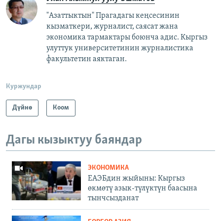
"Азаттыктын" Прагадагы кеңсесинин
кызматкери, журналист, саясат жана
экономика тармактары боюнча адис. Кыргыз
улуттук университетинин журналистика
факультетин аяктаган.
Куржундар
Дүйнө
Коом
Дагы кызыктуу баяндар
ЭКОНОМИКА
ЕАЭБдин жыйыны: Кыргыз
өкмөтү азык-түлүктүн баасына
тынчсызданат