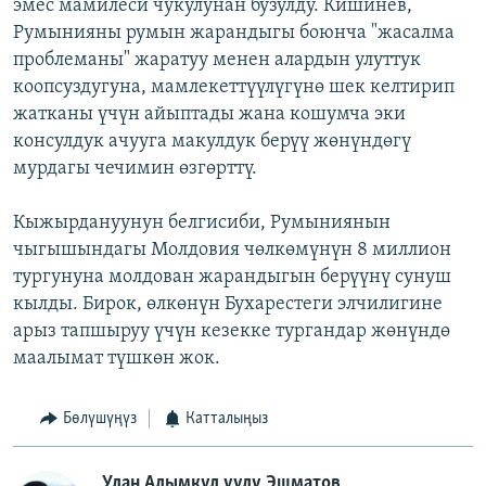
эмес мамилеси чукулунан бузулду. Кишинев,
Румынияны румын жарандыгы боюнча "жасалма
проблеманы" жаратуу менен алардын улуттук
коопсуздугуна, мамлекеттүүлүгүнө шек келтирип
жатканы үчүн айыптады жана кошумча эки
консулдук ачууга макулдук берүү жөнүндөгү
мурдагы чечимин өзгөрттү.
Кыжырдануунун белгисиби, Румыниянын
чыгышындагы Молдовия чөлкөмүнүн 8 миллион
тургунуна молдован жарандыгын берүүнү сунуш
кылды. Бирок, өлкөнүн Бухарестеги элчилигине
арыз тапшыруу үчүн кезекке тургандар жөнүндө
маалымат түшкөн жок.
Бөлүшүңүз
Катталыңыз
Улан Алымкул уулу Эшматов