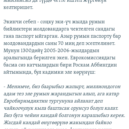
мыйзамсыз да түрдө четте иштеп жүргөнүн
келтиришет.
Экинчи себеп - соңку эки-үч жылда румын
бийликтери молдовандарга чектелген сандагы
гана паспорт ыйгарган. Азыр румын паспорту бар
молдовандардын саны 70 миң деп эсептелинет.
Мунун 1300дөйү 2005-2006-жылдардын
аралыгында берилген экен. Еврокомиссиядагы
басма сөз катчылардын бири Роскам Аббингдин
айтымында, бул кадимки эле көрүнүш:
-
Менимче, биз баарыбыз жапырт, миллиондогон
адам тез эле румын жарандыгын алып, ага катар
Евробиримдиктин тургунуна айланат деп
чайкоочулук кыла баштасак орунсуз болуп калат.
Биз буга чейин кандай болгонун карашыбыз керек.
Жагдай кандай өнүгөөрүнө жакындан байкоо