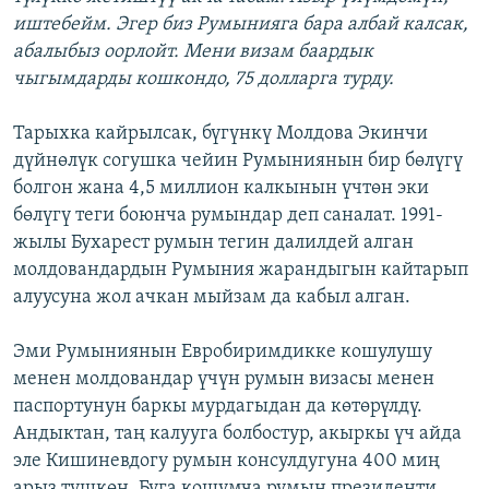
иштебейм. Эгер биз Румынияга бара албай калсак,
абалыбыз оорлойт. Мени визам баардык
чыгымдарды кошкондо, 75 долларга турду.
Тарыхка кайрылсак, бүгүнкү Молдова Экинчи
дүйнөлүк согушка чейин Румыниянын бир бөлүгү
болгон жана 4,5 миллион калкынын үчтөн эки
бөлүгү теги боюнча румындар деп саналат. 1991-
жылы Бухарест румын тегин далилдей алган
молдовандардын Румыния жарандыгын кайтарып
алуусуна жол ачкан мыйзам да кабыл алган.
Эми Румыниянын Евробиримдикке кошулушу
менен молдовандар үчүн румын визасы менен
паспортунун баркы мурдагыдан да көтөрүлдү.
Андыктан, таң калууга болбостур, акыркы үч айда
эле Кишиневдогу румын консулдугуна 400 миң
арыз түшкөн. Буга кошумча румын президенти