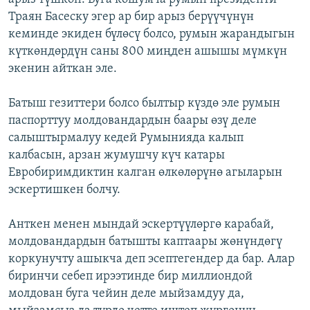
Траян Басеску эгер ар бир арыз берүүчүнүн
кеминде экиден бүлөсү болсо, румын жарандыгын
күткөндөрдүн саны 800 миңден ашышы мүмкүн
экенин айткан эле.
Батыш гезиттери болсо былтыр күздө эле румын
паспорттуу молдовандардын баары өзү деле
салыштырмалуу кедей Румынияда калып
калбасын, арзан жумушчу күч катары
Евробиримдиктин калган өлкөлөрүнө агыларын
эскертишкен болчу.
Анткен менен мындай эскертүүлөргө карабай,
молдовандардын батышты каптаары жөнүндөгү
коркунучту ашыкча деп эсептегендер да бар. Алар
биринчи себеп ирээтинде бир миллиондой
молдован буга чейин деле мыйзамдуу да,