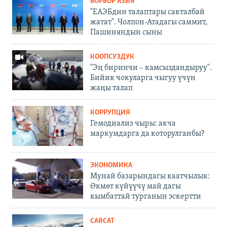
БОРБОР АЗИЯ
"ЕАЭБдин талаптары сакталбай
жатат". Чолпон-Атадагы саммит,
Пашиняндын сыны
КООПСУЗДУК
"Эң биринчи – камсыздандыруу".
Бийик чокуларга чыгуу үчүн
жаңы талап
КОРРУПЦИЯ
Гемодиализ чыры: акча
маркумдарга да которулганбы?
ЭКОНОМИКА
Мунай базарындагы каатчылык:
Өкмөт күйүүчү май дагы
кымбаттай турганын эскертти
САЯСАТ