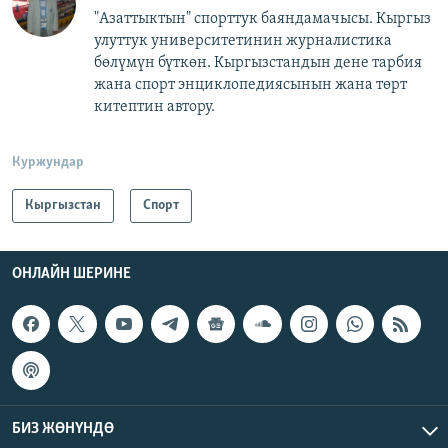
"Азаттыктын" спорттук баяндамачысы. Кыргыз
улуттук университетинин журналистика
бөлүмүн бүткөн. Кыргызстандын дене тарбия
жана спорт энциклопедиясынын жана төрт
китептин автору.
Куржундар
Кыргызстан
Спорт
ОНЛАЙН ШЕРИНЕ
БИЗ ЖӨНҮНДӨ