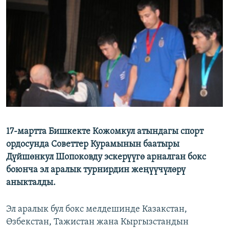
ОНЛАЙН ШЕРИНЕ
ЭЖЕ-СИҢДИЛЕР
АЗАТТЫК+
ЫҢГАЙСЫЗ СУРООЛОР
ЭЕ/АРнун бардык сайттары
17-мартта Бишкекте Кожомкул атындагы спорт
ордосунда Советтер Курамынын баатыры
Дүйшөнкул Шопоковду эскерүүгө арналган бокс
боюнча эл аралык турнирдин жеңүүчүлөрү
аныкталды.
Эл аралык бул бокс мелдешинде Казакстан,
Өзбекстан, Тажистан жана Кыргызстандын