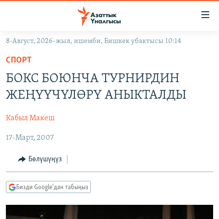
Линктер
Мазмунга
өтүңүз
8-Август, 2026-жыл, ишемби, Бишкек убактысы 10:14
Навигацияга
ЖАҢЫЛЫКТАР
өтүңүз
СПОРТ
КЫРГЫЗСТАН
Издөөгө
БОКС БОЮНЧА ТУРНИРДИН
салыңыз
ДҮЙНӨ
КЫРГЫЗСТАН
ЖЕҢҮҮЧҮЛӨРҮ АНЫКТАЛДЫ
УКРАИНА
САЯСАТ
ДҮЙНӨ
Кабыл Макеш
АТАЙЫН ИЛИКТӨӨ
ЭКОНОМИКА
БОРБОР АЗИЯ
17-Март, 2007
ТВ ПРОГРАММАЛАР
МАДАНИЯТ
ПОДКАСТ
БҮГҮН АЗАТТЫКТА
Бөлүшүңүз
ӨЗГӨЧӨ ПИКИР
ЭКСПЕРТТЕР ТАЛДАЙТ
Бизди Google'дан табыңыз
БИЗ ЖАНА ДҮЙНӨ
Русский
ДАНИСТЕ