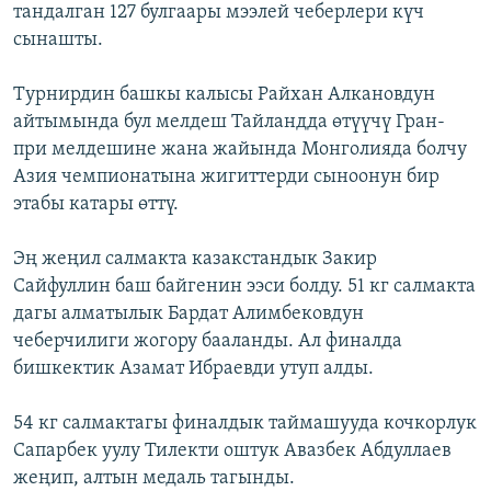
тандалган 127 булгаары мээлей чеберлери күч
сынашты.
Турнирдин башкы калысы Райхан Алкановдун
айтымында бул мелдеш Тайландда өтүүчү Гран-
при мелдешине жана жайында Монголияда болчу
Азия чемпионатына жигиттерди сыноонун бир
этабы катары өттү.
Эң жеңил салмакта казакстандык Закир
Сайфуллин баш байгенин ээси болду. 51 кг салмакта
дагы алматылык Бардат Алимбековдун
чеберчилиги жогору бааланды. Ал финалда
бишкектик Азамат Ибраевди утуп алды.
54 кг салмактагы финалдык таймашууда кочкорлук
Сапарбек уулу Тилекти оштук Авазбек Абдуллаев
жеңип, алтын медаль тагынды.