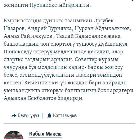
жеңишти Нурпаиске ыйгарышты.
Кыргызстанды дүйнөгө тааныткан Орзубек
Назаров, Андрей Курнявка, Нурлан Абдыкалыков,
Алмаз Райымкулов , Таалай Кадыралиев жана
башкалардын чоң спорттогу тушоосу Дүйшөнкул
Шопоковду эскерүү мелдешинде кесилип, алар
спортко тагдырын арнаган. Советтер курамы
учурунда бул мелдештин кадыр- баркы жогору
болсо, эгемендүүлүк алганы таасири төмөндөп
кеткен. Кийинки эки-үч жылдан бери кайрадан
уюшкандыкта өткөрүлө баштаганын бокс ардагери
Адылхан Бекболотов билдирди.
Бөлүшүңүз
Катталыңыз
Кабыл Макеш