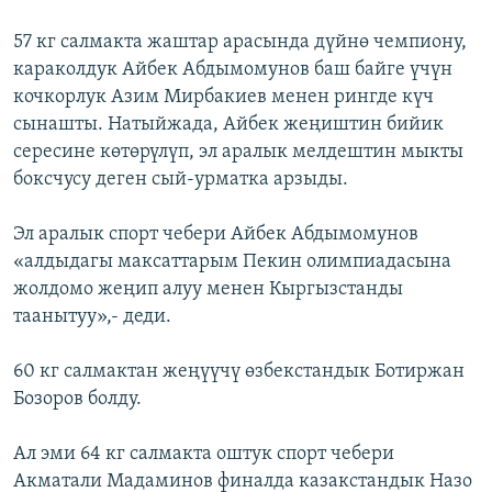
57 кг салмакта жаштар арасында дүйнө чемпиону,
караколдук Айбек Абдымомунов баш байге үчүн
кочкорлук Азим Мирбакиев менен рингде күч
сынашты. Натыйжада, Айбек жеңиштин бийик
сересине көтөрүлүп, эл аралык мелдештин мыкты
боксчусу деген сый-урматка арзыды.
Эл аралык спорт чебери Айбек Абдымомунов
«алдыдагы максаттарым Пекин олимпиадасына
жолдомо жеңип алуу менен Кыргызстанды
таанытуу»,- деди.
60 кг салмактан жеңүүчү өзбекстандык Ботиржан
Бозоров болду.
Ал эми 64 кг салмакта оштук спорт чебери
Акматали Мадаминов финалда казакстандык Назо