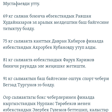
Мустафаевди утту.
69 кг салмак боюнча өбзекстандык Равшан
Худайназаров эл аралык мелдештин баш байгесине
татыктуу болду.
75 кг салмакта канттык Давран Хабиров финалда
өзбекстандык Ахрорбек Кубановду утуп алды.
81 кг салмакта өзбекстандык Фарух Каримов
биинчи раундда эле жеңишке жетишти.
91 кг салмактын баш байгесине оштук спорт чебери
Бегзад Тургунов ээ болду.
Оор салмактагы бокс чеберлеринен финалда
кыргызстандык Нурпаис Төрөбеков менен
өзбекстандык Элербек Гулемов беттешип, калыстар