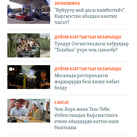
ЭКОНОМИКА
"Күйүүчү май дагы кымбаттайт".
Кыргызстан абалдан кантип
чыгат?
ДҮЙНӨ АЗАТТЫКТЫН НАЗАРЫНДА
Түндүк Ооганстандагы чабуулдар
"Талибан" үчүн чоң сынообу?
ДҮЙНӨ АЗАТТЫКТЫН НАЗАРЫНДА
Москвада ресторандагы
жардырууда беш киши набыт
болду
САЯСАТ
Чоң-Кара жана Таш-Төбө:
Өзбекстандан Кыргызстанга
өткөн айылдарда каттоо иши
башталды