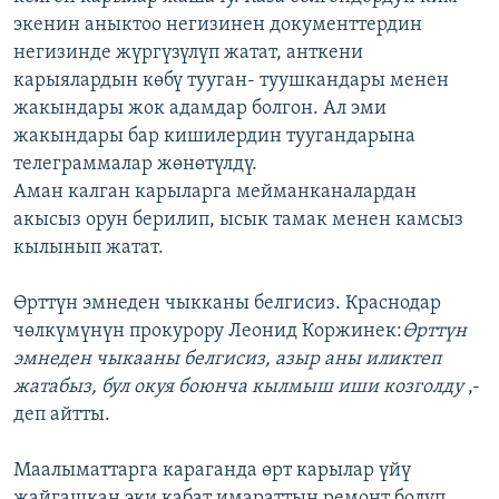
экенин аныктоо негизинен документтердин
негизинде жүргүзүлүп жатат, анткени
карыялардын көбү тууган- туушкандары менен
жакындары жок адамдар болгон. Ал эми
жакындары бар кишилердин туугандарына
телеграммалар жөнөтүлдү.
Аман калган карыларга мейманканалардан
акысыз орун берилип, ысык тамак менен камсыз
кылынып жатат.
Өрттүн эмнеден чыкканы белгисиз. Краснодар
чөлкүмүнүн прокурору Леонид Коржинек:
Өрттүн
эмнеден чыкааны белгисиз, азыр аны иликтеп
жатабыз, бул окуя боюнча кылмыш иши козголду
,-
деп айтты.
Маалыматтарга караганда өрт карылар үйү
жайгашкан эки кабат имараттын ремонт болуп