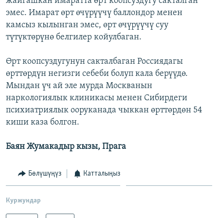
жайгашкан имаратта өрт коопсуздугу сакталган
эмес. Имарат өрт өчүрүүчү баллондор менен
камсыз кылынган эмес, өрт өчүрүүчү суу
түтүктөрүнө белгилер койулбаган.
Өрт коопсуздугунун сакталбаган Россиядагы
өрттөрдүн негизги себеби болуп кала берүүдө.
Мындан үч ай эле мурда Москванын
наркологиялык клиникасы менен Сибирдеги
психиатриялык ооруканада чыккан өрттөрдөн 54
киши каза болгон.
Баян Жумакадыр кызы, Прага
Бөлүшүңүз
Катталыңыз
Куржундар