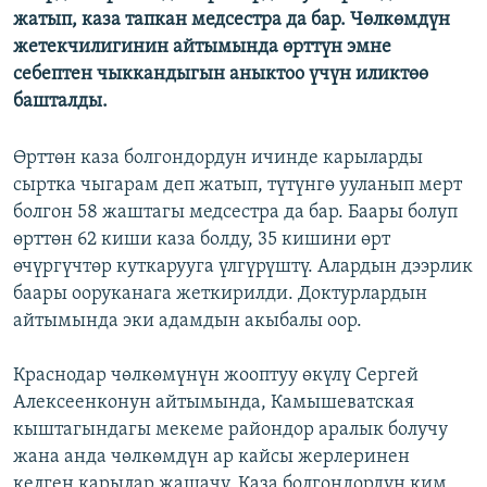
жатып, каза тапкан медсестра да бар. Чөлкөмдүн
ОНЛАЙН ШЕРИНЕ
ЭЖЕ-СИҢДИЛЕР
жетекчилигинин айтымында өрттүн эмне
АЗАТТЫК+
себептен чыккандыгын аныктоо үчүн иликтөө
ЫҢГАЙСЫЗ СУРООЛОР
башталды.
Өрттөн каза болгондордун ичинде карыларды
ЭЕ/АРнун бардык сайттары
сыртка чыгарам деп жатып, түтүнгө ууланып мерт
болгон 58 жаштагы медсестра да бар. Баары болуп
өрттөн 62 киши каза болду, 35 кишини өрт
өчүргүчтөр куткарууга үлгүрүштү. Алардын дээрлик
баары ооруканага жеткирилди. Доктурлардын
айтымында эки адамдын акыбалы оор.
Краснодар чөлкөмүнүн жооптуу өкүлү Сергей
Алексеенконун айтымында, Камышеватская
кыштагындагы мекеме райондор аралык болучу
жана анда чөлкөмдүн ар кайсы жерлеринен
келген карылар жашачу. Каза болгондордун ким