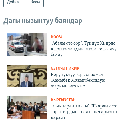
Дүйнө
Коом
Дагы кызыктуу баяндар
КООМ
"Абалы өтө оор". Түндүк Кипрде
кыргызстандык кызга кол салуу
болду
ӨЗГӨЧӨ ПИКИР
Көрүнүктүү тарыхнаамачы
Жаныбек Жакыпбековдун
жаркын элесине
КЫРГЫЗСТАН
"75чилердин каты": Шаардык сот
тараптардын апелляция арызын
карайт