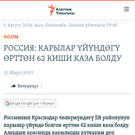
Линктер
Мазмунга
өтүңүз
6-Август, 2026-жыл, бейшемби, Бишкек убактысы 09:46
Навигацияга
ЖАҢЫЛЫКТАР
өтүңүз
КООМ
КЫРГЫЗСТАН
Издөөгө
РОССИЯ: КАРЫЛАР ҮЙҮНДӨГҮ
салыңыз
ДҮЙНӨ
КЫРГЫЗСТАН
ӨРТТӨН 62 КИШИ КАЗА БОЛДУ
УКРАИНА
САЯСАТ
ДҮЙНӨ
21-Март, 2007
АТАЙЫН ИЛИКТӨӨ
ЭКОНОМИКА
БОРБОР АЗИЯ
ТВ ПРОГРАММАЛАР
Бөлүшүңүз
МАДАНИЯТ
ПОДКАСТ
БҮГҮН АЗАТТЫКТА
Бизди Google'дан табыңыз
ӨЗГӨЧӨ ПИКИР
ЭКСПЕРТТЕР ТАЛДАЙТ
Россиянын Краснодар чөлкүмүндөгү Ей районунун
БИЗ ЖАНА ДҮЙНӨ
Русский
карылар үйүндө болгон өрттөн 62 киши каза болду.
ДАНИСТЕ
Алардын арасында карыларды куткарам деп