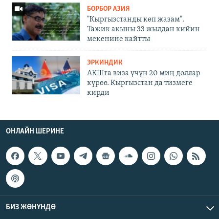
БОРБОР АЗИЯ
"Кыргызстанды көп жазам".
Тажик акыны 33 жылдан кийин
мекенине кайтты
ЭРКИНДИК
АКШга виза үчүн 20 миң доллар
күрөө. Кыргызстан да тизмеге
кирди
ОНЛАЙН ШЕРИНЕ
БИЗ ЖӨНҮНДӨ