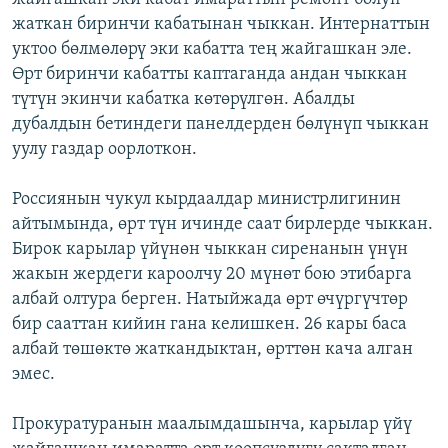
жаткан биринчи кабатынан чыккан. Интернаттын
уктоо бөлмөлөрү эки кабатта тең жайгашкан эле.
Өрт биринчи кабатты каптаганда андан чыккан
түтүн экинчи кабатка көтөрүлгөн. Абалды
дубалдын бетиндеги панелдерден бөлүнүп чыккан
уулу газдар оорлоткон.
Россиянын чукул кырдаалдар министрлигинин
айтымында, өрт түн ичинде саат бирлерде чыккан.
Бирок карылар үйүнөн чыккан сиренанын үнүн
жакын жердеги кароолчу 20 мүнөт бою этибарга
албай олтура берген. Натыйжада өрт өчүргүчтөр
бир сааттан кийин гана келишкен. 26 кары баса
албай төшөктө жаткандыктан, өрттөн кача алган
эмес.
Прокуратуранын маалымдашынча, карылар үйү