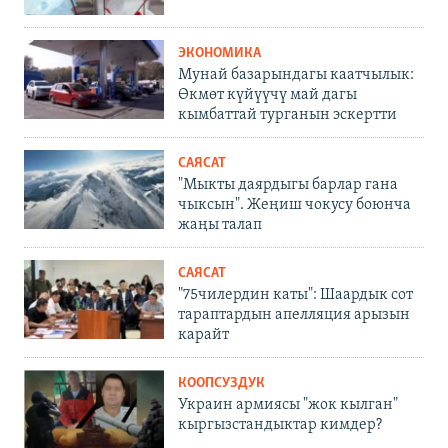
ЭКОНОМИКА
Мунай базарындагы каатчылык:
Өкмөт күйүүчү май дагы
кымбаттай турганын эскертти
САЯСАТ
"Мыкты даярдыгы барлар гана
чыксын". Жеңиш чокусу боюнча
жаңы талап
САЯСАТ
"75чилердин каты": Шаардык сот
тараптардын апелляция арызын
карайт
КООПСУЗДУК
Украин армиясы "жок кылган"
кыргызстандыктар кимдер?