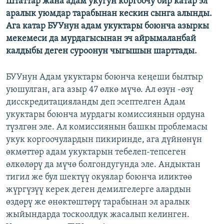
Штаттар жана адам укугун коргоочу бир катар эл
аралык уюмдар тарабынан кескин сынга алынды.
Ага катар БУУнун адам укуктары боюнча азыркы
мекемеси да мурдагысынан эч айрымаланбай
калдыбы деген суроонун чыгышын шарттады.
БУУнун Адам укуктары боюнча кеңеши былтыр
уюшулган, ага азыр 47 өлкө мүчө. Ал өзүн -өзү
дисскредитацияланды деп эсептелген Адам
укуктары боюнча мурдагы комиссиянын ордуна
түзлгөн эле. Ал комиссиянын башкы проблемасы
укук коргоочулардын пикиринде, ага дүйнөнүн
өкмөттөр адам укуктарын тебелеп-тепсеген
өлкөлөрү да мүчө болгондугунда эле. Андыктан
тигил же бул шектүү окуялар боюнча иликтөө
жүргүзүү керек деген демилгелерге алардын
өздөрү же өнөктөштөрү тарабынан эл аралык
жыйындарда тоскоолдук жасалып келинген.