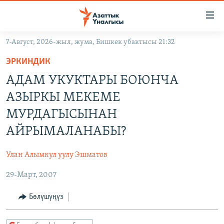
Линктер
Мазмунга
өтүңүз
7-Август, 2026-жыл, жума, Бишкек убактысы 21:32
Навигацияга
ЖАҢЫЛЫКТАР
өтүңүз
ЭРКИНДИК
КЫРГЫЗСТАН
Издөөгө
АДАМ УКУКТАРЫ БОЮНЧА
салыңыз
ДҮЙНӨ
КЫРГЫЗСТАН
АЗЫРКЫ МЕКЕМЕ
УКРАИНА
САЯСАТ
ДҮЙНӨ
МУРДАГЫСЫНАН
АТАЙЫН ИЛИКТӨӨ
ЭКОНОМИКА
БОРБОР АЗИЯ
АЙРЫМАЛАНАБЫ?
ТВ ПРОГРАММАЛАР
МАДАНИЯТ
Улан Алымкул уулу Эшматов
ПОДКАСТ
БҮГҮН АЗАТТЫКТА
29-Март, 2007
ӨЗГӨЧӨ ПИКИР
ЭКСПЕРТТЕР ТАЛДАЙТ
Бөлүшүңүз
БИЗ ЖАНА ДҮЙНӨ
Русский
ДАНИСТЕ