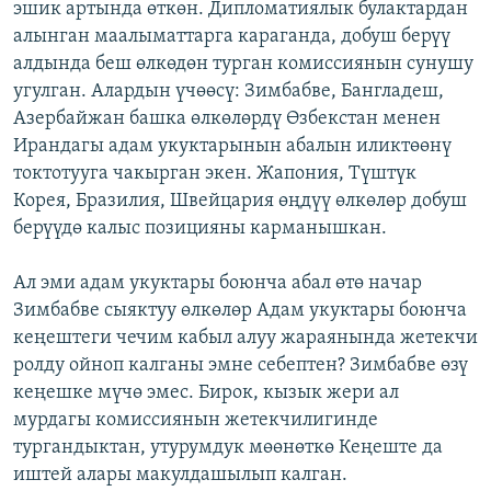
эшик артында өткөн. Дипломатиялык булактардан
алынган маалыматтарга караганда, добуш берүү
алдында беш өлкөдөн турган комиссиянын сунушу
угулган. Алардын үчөөсү: Зимбабве, Бангладеш,
Азербайжан башка өлкөлөрдү Өзбекстан менен
Ирандагы адам укуктарынын абалын иликтөөнү
токтотууга чакырган экен. Жапония, Түштүк
Корея, Бразилия, Швейцария өңдүү өлкөлөр добуш
берүүдө калыс позицияны карманышкан.
Ал эми адам укуктары боюнча абал өтө начар
Зимбабве сыяктуу өлкөлөр Адам укуктары боюнча
кеңештеги чечим кабыл алуу жараянында жетекчи
ролду ойноп калганы эмне себептен? Зимбабве өзү
кеңешке мүчө эмес. Бирок, кызык жери ал
мурдагы комиссиянын жетекчилигинде
тургандыктан, утурумдук мөөнөткө Кеңеште да
иштей алары макулдашылып калган.