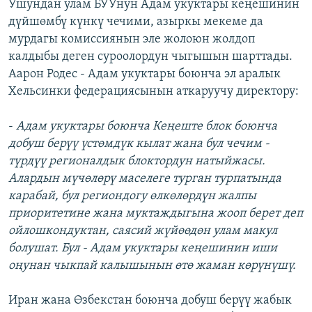
Ушундан улам БУУнун Адам укуктары кеңешинин
дүйшөмбү күнкү чечими, азыркы мекеме да
мурдагы комиссиянын эле жолоюн жолдоп
калдыбы деген суроолордун чыгышын шарттады.
Аарон Родес - Адам укуктары боюнча эл аралык
Хельсинки федерациясынын аткаруучу директору:
-
Адам укуктары боюнча Кеңеште блок боюнча
добуш берүү үстөмдүк кылат жана бул чечим -
түрдүү регионалдык блоктордун натыйжасы.
Алардын мүчөлөрү маселеге турган турпатында
карабай, бул региондогу өлкөлөрдүн жалпы
приоритетине жана муктаждыгына жооп берет деп
ойлошкондуктан, саясий жүйөөдөн улам макул
болушат. Бул - Адам укуктары кеңешинин иши
оңунан чыкпай калышынын өтө жаман көрүнүшү.
Иран жана Өзбекстан боюнча добуш берүү жабык