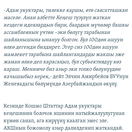
-
Адам укуктары, тилекке каршы, өтө саясатташкан
маселе. Анан албетте Кеңеш түзүлүп жаткан
кездеги идеялардын бири, баардык мүчөлөр башкы
ассамблеянын үчтөн –эки бөлүгү тарабынан
шайланышына ынануу болгон. Бул 100дөн ашуун
өлкө дегенди билдирет. Эгер сиз 100дөн ашуун
мамлекет тарабына шайлангандарды жакшы эже
жаман өлкө деп карасаңыз, бул субьективдүү көз
караш. Менимче биз азыр эки топко бөлүнүүдөн
качышыбыз керек,-
дейт Элчин Амирбейов БУУнун
Женевадагы бөлүмүндө Азербайжандын өкүлү.
Кезинде Кошмо Штаттар Адам укуктары
кеңешинин болочок ишинин натыйжалуулугунан
күмөн санап, ага кирүүнү каалган эмес эле.
АКШнын божомолу азыр далилденип жаткандай.