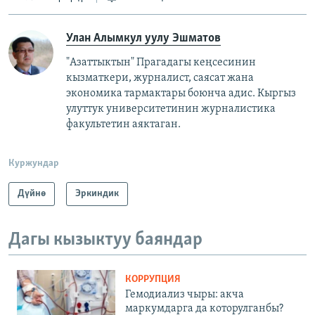
Улан Алымкул уулу Эшматов
"Азаттыктын" Прагадагы кеңсесинин
кызматкери, журналист, саясат жана
экономика тармактары боюнча адис. Кыргыз
улуттук университетинин журналистика
факультетин аяктаган.
Куржундар
Дүйнө
Эркиндик
Дагы кызыктуу баяндар
КОРРУПЦИЯ
Гемодиализ чыры: акча
маркумдарга да которулганбы?