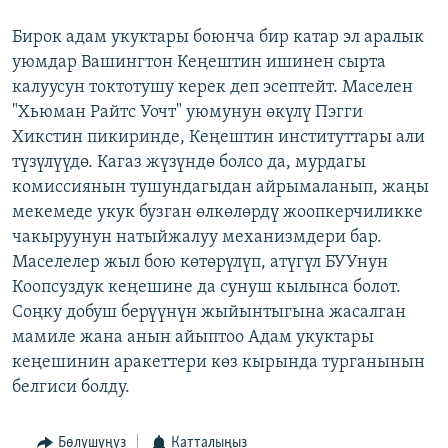
Бирок адам укуктары боюнча бир катар эл аралык
уюмдар Вашингтон Кеңештин ишинен сырта
калуусун токтотушу керек деп эсептейт. Маселен
"Хьюман Райтс Уочт" уюмунун өкүлү Пэгги
Хикстин пикиринде, Кеңештин институттары али
түзүлүүдө. Кагаз жүзүндө болсо да, мурдагы
комиссиянын тушундагыдан айрымаланып, жаңы
мекемеде укук бузган өлкөлөрдү жоопкерчиликке
чакыруунун натыйжалуу механизмдери бар.
Маселелер жыл бою көтөрүлүп, атүгүл БУУнун
Коопсуздук кеңешине да сунуш кылынса болот.
Соңку добуш берүүнүн жыйынтыгына жасалган
мамиле жана анын айыптоо Адам укуктары
кеңешинин аракеттери көз кырында турганынын
белгиси болду.
Бөлүшүңүз
Катталыңыз