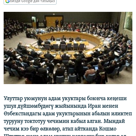
Бизди Google'дан табыңыз
ОНЛАЙН ШЕРИНЕ
ЭЖЕ-СИҢДИЛЕР
АЗАТТЫК+
ЫҢГАЙСЫЗ СУРООЛОР
ЭЕ/АРнун бардык сайттары
Улуттар уюмунун адам укуктары боюнча кеңеши
ушул дүйшөмбүдөгү жыйынында Иран менен
Өзбекстандагы адам укуктарынын абалын иликтеп
турууну токтотуу чечимин кабыл алган. Мындай
чечим кээ бир өлкөлөр, атап айтканда Кошмо