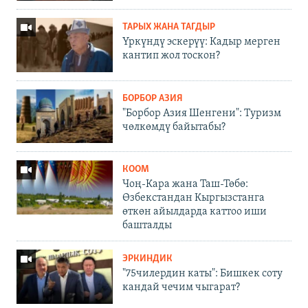
ТАРЫХ ЖАНА ТАГДЫР
Үркүндү эскерүү: Кадыр мерген
кантип жол тоскон?
БОРБОР АЗИЯ
"Борбор Азия Шенгени": Туризм
чөлкөмдү байытабы?
КООМ
Чоң-Кара жана Таш-Төбө:
Өзбекстандан Кыргызстанга
өткөн айылдарда каттоо иши
башталды
ЭРКИНДИК
"75чилердин каты": Бишкек соту
кандай чечим чыгарат?