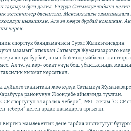
н тагдыры буга далил. Учурда Сатымкул табына келип
тик жетекчилер басынтып, Мексикадагы олимпиадага
скоолдук кылышкан. Ага эч көңүл бурбай коюшкан. 
шы керек.
тинин спорттук баяндамачысы Сурат Жылкычиевдин
уюн маамыт” атыккан Сатымкул Жуманазаровго көзү 
илери көңүл бурбай, анын бай тажрыйбасын жаштарга
эмес. Ал түгүл көр- оокат үчүн бош убактысында маши
таксилик кызмат көрсөткөн.
 дүйнөгө тааныткан жөө күлүк Сатымкул Жуманазаро
 Карабуура районунун Жоондөбө айылында туулган.
СССР спортунун эл аралык чебери”, 1981- жылы “СССР 
ен чебери” деген ардак наамдарга аргызан.
 Кыргыз мамлекеттик дене тарбия институтун бүтүргөн