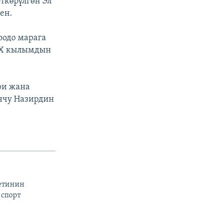
ткөрүлгөн Эл
ен.
оодо марага
 ХХ кылымдын
ри жана
нчу Назирдин
тетинин
 спорт