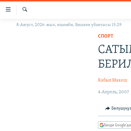
Линктер
Мазмунга
өтүңүз
Издөө
8-Август, 2026-жыл, ишемби, Бишкек убактысы 15:29
ЖАҢЫЛЫКТАР
Навигацияга
өтүңүз
СПОРТ
КЫРГЫЗСТАН
Издөөгө
САТЫ
ДҮЙНӨ
КЫРГЫЗСТАН
салыңыз
УКРАИНА
САЯСАТ
ДҮЙНӨ
БЕРИ
АТАЙЫН ИЛИКТӨӨ
ЭКОНОМИКА
БОРБОР АЗИЯ
ТВ ПРОГРАММАЛАР
МАДАНИЯТ
Кабыл Макеш
ПОДКАСТ
БҮГҮН АЗАТТЫКТА
4-Апрель, 2007
ӨЗГӨЧӨ ПИКИР
ЭКСПЕРТТЕР ТАЛДАЙТ
Бөлүшүңү
БИЗ ЖАНА ДҮЙНӨ
ДАНИСТЕ
Бизди Google'д