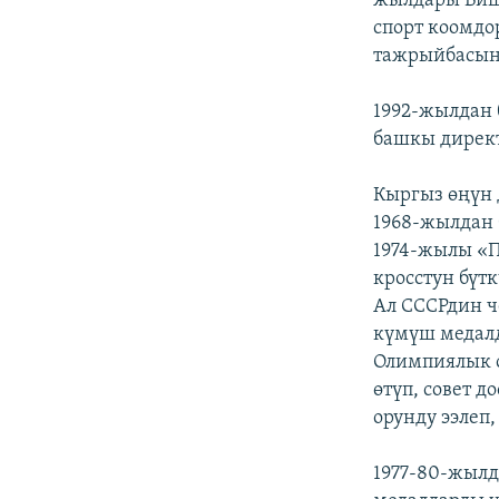
жылдары Биш
спорт коомдо
тажрыйбасын
1992-жылдан 
башкы директ
Кыргыз өңүн 
1968-жылдан 
1974-жылы «П
кросстун бүт
Ал СССРдин ч
күмүш медалд
Олимпиялык ою
өтүп, совет 
орунду ээлеп,
1977-80-жылд