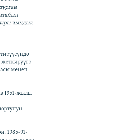
 турган
 атайын
Акыры чындык
тирүүсүндө
 жеткирүүгө
насы менен
в 1951-жылы
спортунун
. 1985-91-