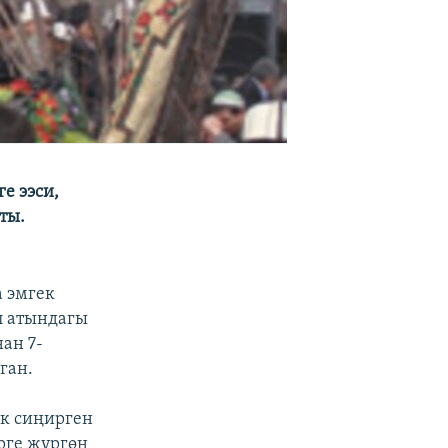
е ээси,
ты.
а эмгек
л атындагы
ан 7-
ган.
ек сиңирген
рге жүргөн