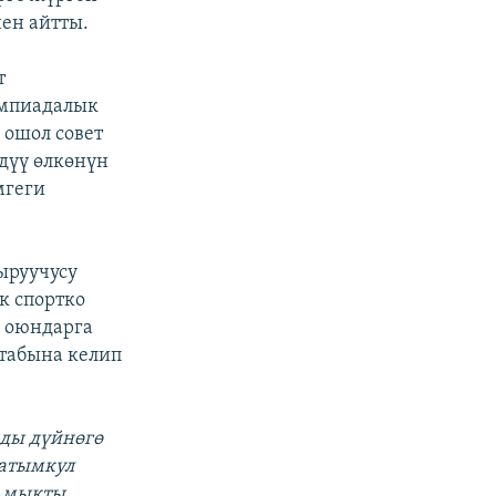
ен айтты.
т
импиадалык
 ошол совет
дүү өлкөнүн
мгеги
ыруучусу
к спортко
 оюндарга
 табына келип
нды дүйнөгө
Сатымкул
а мыкты