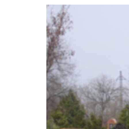
ЭЖЕ-СИҢДИЛЕР
АЗАТТЫК+
ЫҢГАЙСЫЗ СУРООЛОР