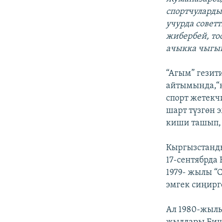
спортчуларды
учурда совет
жибербей, то
ачыкка чыгы
“Агым” гези
айтымында,“к
спорт жетекч
шарт түзгөн 
киши ташып, 
Кыргызстанды
17-сентябрда
1979- жылы “
эмгек сиңирг
Ал 1980-жылы