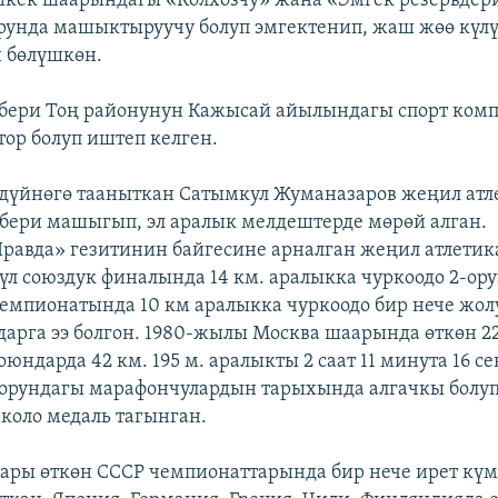
кек шаарындагы «Колхозчу» жана «Эмгек резервдер
рунда машыктыруучу болуп эмгектенип, жаш жөө күлү
 бөлүшкөн.
бери Тоң районунун Кажысай айылындагы спорт ком
ор болуп иштеп келген.
дүйнөгө тааныткан Сатымкул Жуманазаров жеңил атл
бери машыгып, эл аралык мелдештерде мөрөй алган.
равда» гезитинин байгесине арналган жеңил атлети
күл союздук финалында 14 км. аралыкка чуркоодо 2-ор
емпионатында 10 км аралыкка чуркоодо бир нече жол
арга ээ болгон. 1980-жылы Москва шаарында өткөн 2
ндарда 42 км. 195 м. аралыкты 2 саат 11 минута 16 с
доорундагы марафончулардын тарыхында алгачкы болу
 коло медаль тагынган.
ары өткөн СССР чемпионаттарында бир нече ирет кү