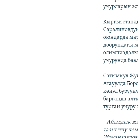
учурларын эс
Кыргызстанд
Саралиновду
оюндарда мар
доорундагы м
олимпиадалы
учурунда баа
Сатымкул Жум
Атауулда Бор
көңүл буруун
барганда алт
турган учуру 
-
Айылдык жаш
таанытчу чем
Жуманазаровд