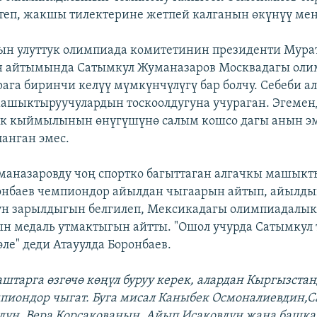
теп, жакшы тилектерине жетпей калганын өкүнүү мен
ын улуттук олимпиада комитетинин президенти Мура
н айтымында Сатымкул Жуманазаров Москвадагы ол
ага биринчи келүү мүмкүнчүлүгү бар болчу. Себеби ал
ашыктыруучулардын тоскоолдугуна учураган. Эгемен
к кыймылынын өнүгүшүнө салым кошсо дагы анын э
ланган эмес.
аназаровду чоң спортко багыттаган алгачкы машыкт
онбаев чемпиондор айылдан чыгаарын айтып, айылды
ун зарылдыгын белгилеп, Мексикадагы олимпиадалык
ын медаль утмактыгын айтты. "Ошол учурда Сатымкул
эле" деди Атауулда Боронбаев.
тарга өзгөчө көңүл буруу керек, алардан Кыргызста
пиондор чыгат. Буга мисал Каныбек Осмоналиевдин,
ун, Вера Корсакованын, Айып Исаковдун жана башк