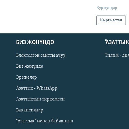
Куржундар
Кыргызстан
БИЗ ЖӨНҮНДӨ
"АЗАТТЫ
Блоктолгон сайтты ачуу
Тилим - ди
Биз жөнүндө
Русский
Эрежелер
Азаттык - WhatsApp
ОНЛАЙН ШЕРИНЕ
Азаттыктын тиркемеси
Вакансиялар
"Азаттык" менен байланыш