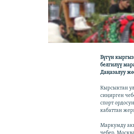
Бүгүн кыргыз
белгилүү мар
Даңазалуу жө
Кырсыктан ул
сиңирген чеб
спорт ордосу
кабаттан жер
Маркумду акы
чебер, Москв