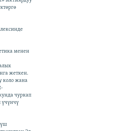
и» ыктыярдуу
ктөргө
плексинде
етика менен
калык
унга жеткен.
у коло жана
2-
екунда чуркап
п үчүнчү
мүш