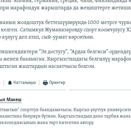
ткан. Япония, Германия, Греция, Чили, Финляндияда ө
- при марафондук жарыштарда да жеңиштерге жетишк
канын жолдоштук беттешүүлөрүндө 1000 метрге чурк
 келген. Сатымкул Жуманазаровду спорт коомчулугу
 күлүгү деп атап, сый-урмат көрсөткөн.
тишкендиктери “Эл достугу”, “Ардак белгиси” орденде
ы менен бааланган. Кыргызстандагы белгилүү марафо
штаган жаштардын насаатчысы болгон.
з
Катталыңыз
Принтер
ыл Макеш
аттыктын" спорттук баяндамачысы. Кыргыз улуттук универси
налистика бөлүмүн бүткөн. Кыргызстандын дене тарбия жана
иклопедиясынын жана төрт китептин автору.