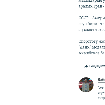
медалдарды у
аралык Гран
СССР - Амери
озуп биринчи
эң мыкты жөө
Спорттогу же
“Даңк” медал
Акылбеков ба
Бөлүшүңү
Каб
"Аз
жур
энц