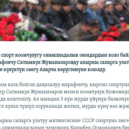
 спорт коомчулугу олимпиадалык оюндардын коло байг
афончу Сатымкул Жуманазаровду акыркы сапарга узат
ө күлүктүн сөөгү Аларча көрүстөнүнө коюлду.
ам каза болгон даңазалуу марафончу, кыргыз спортун
ер Сатымкул Жуманазаров менен коомчулук Кожомку
нда коштошту. Ал мындан 3 күн мурда үйүнүн балконун
ге кулап түшүп ооруканада жатып, мурда күнү көз жум
ркы сапарга узатуу митингисине СССР спортуна эмг
а олимпиадасынын чемпиону Каныбек Осмоналиев би