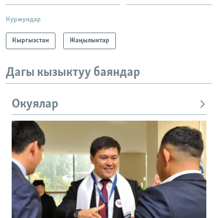
Куржундар
Кыргызстан
Жаңылыктар
Дагы кызыктуу баяндар
Окуялар