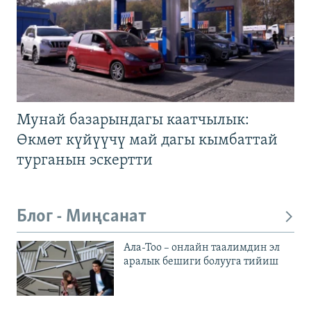
Мунай базарындагы каатчылык:
Өкмөт күйүүчү май дагы кымбаттай
турганын эскертти
Блог - Миңсанат
Ала-Тоо – онлайн таалимдин эл
аралык бешиги болууга тийиш