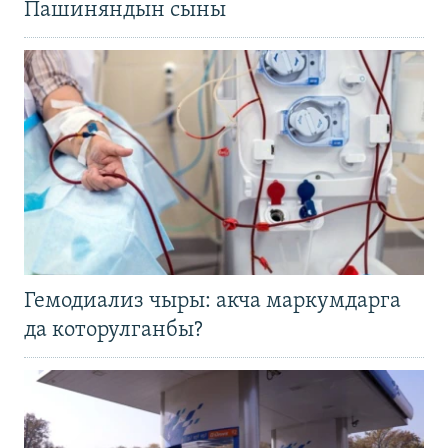
Пашиняндын сыны
Гемодиализ чыры: акча маркумдарга
да которулганбы?