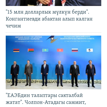
"15 млн долларлык мүлкүн берди".
Конгантиевди абактан алып калган
чечим
"ЕАЭБдин талаптары сакталбай
жатат". Чолпон-Атадагы саммит,