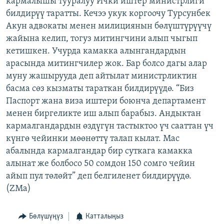
кармалышы тууралуу Ички иштер министрлиги
ОНЛАЙН ШЕРИНЕ
ЭЖЕ-СИҢДИЛЕР
билдирүү таратты. Кечээ укук коргоочу Турсунбек
Акун адвокаты менен милициянын бөлүштүрүүчү
АЗАТТЫК+
жайына келип, тогуз митингчини алып чыгып
ЫҢГАЙСЫЗ СУРООЛОР
кетишкен. Учурда камакка алынгандардын
арасында митингчилер жок. Бар болсо дагы алар
муну жашырууда деп айтылат министрликтин
ЭЕ/АРнун бардык сайттары
басма сөз кызматы тараткан билдирүүдө. “Биз
Паспорт жана виза иштери боюнча департамент
менен биргеликте иш алып барабыз. Андыктан
кармалгандардын өздүгүн тастыктоо үч сааттан үч
күнгө чейинки мөөнөттү талап кылат. Мас
абалында кармалгандар бир суткага камакка
алынат же болбосо 50 сомдон 150 сомго чейин
айып пул төлөйт” деп белгиленет билдирүүдө.
(ZMa)
Бөлүшүңүз
Катталыңыз