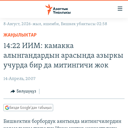
Линктер
Мазмунга
өтүңүз
8-Август, 2026-жыл, ишемби, Бишкек убактысы 02:58
Навигацияга
ЖАҢЫЛЫКТАР
өтүңүз
ЖАҢЫЛЫКТАР
КЫРГЫЗСТАН
Издөөгө
14:22 ИИМ: камакка
салыңыз
ДҮЙНӨ
КЫРГЫЗСТАН
алынгандардын арасында азыркы
УКРАИНА
САЯСАТ
ДҮЙНӨ
учурда бир да митингичи жок
АТАЙЫН ИЛИКТӨӨ
ЭКОНОМИКА
БОРБОР АЗИЯ
14-Апрель, 2007
ТВ ПРОГРАММАЛАР
МАДАНИЯТ
Бөлүшүңүз
ПОДКАСТ
БҮГҮН АЗАТТЫКТА
ӨЗГӨЧӨ ПИКИР
ЭКСПЕРТТЕР ТАЛДАЙТ
Бизди Google'дан табыңыз
БИЗ ЖАНА ДҮЙНӨ
Русский
Бишкектин борбордук аянтында митингчилердин
ДАНИСТЕ