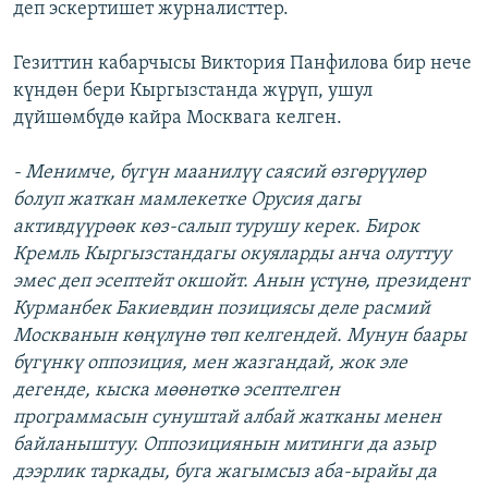
деп эскертишет журналисттер.
Гезиттин кабарчысы Виктория Панфилова бир нече
күндөн бери Кыргызстанда жүрүп, ушул
дүйшөмбүдө кайра Москвага келген.
- Менимче, бүгүн маанилүү саясий өзгөрүүлөр
болуп жаткан мамлекетке Орусия дагы
активдүүрөөк көз-салып турушу керек. Бирок
Кремль Кыргызстандагы окуяларды анча олуттуу
эмес деп эсептейт окшойт. Анын үстүнө, президент
Курманбек Бакиевдин позициясы деле расмий
Москванын көңүлүнө төп келгендей. Мунун баары
бүгүнкү оппозиция, мен жазгандай, жок эле
дегенде, кыска мөөнөткө эсептелген
программасын сунуштай албай жатканы менен
байланыштуу. Оппозициянын митинги да азыр
дээрлик таркады, буга жагымсыз аба-ырайы да