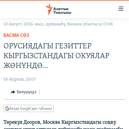
Линктер
Мазмунга
өтүңүз
10-Август, 2026-жыл, дүйшөмбү, Бишкек убактысы 13:04
Навигацияга
ЖАҢЫЛЫКТАР
өтүңүз
БАСМА СӨЗ
КЫРГЫЗСТАН
Издөөгө
ОРУСИЯДАГЫ ГЕЗИТТЕР
салыңыз
ДҮЙНӨ
КЫРГЫЗСТАН
КЫРГЫЗСТАНДАГЫ ОКУЯЛАР
УКРАИНА
САЯСАТ
ДҮЙНӨ
ЖӨНҮНДӨ…
АТАЙЫН ИЛИКТӨӨ
ЭКОНОМИКА
БОРБОР АЗИЯ
18-Апрель, 2007
ТВ ПРОГРАММАЛАР
МАДАНИЯТ
Бөлүшүңүз
ПОДКАСТ
БҮГҮН АЗАТТЫКТА
ӨЗГӨЧӨ ПИКИР
ЭКСПЕРТТЕР ТАЛДАЙТ
Бизди Google'дан табыңыз
БИЗ ЖАНА ДҮЙНӨ
Русский
Төрөкул Дооров, Москва Кыргызстандагы соңку
ДАНИСТЕ