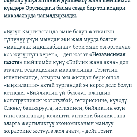
окуялар ушул аптанын дүйшөмбү жана шейшемби
ОНЛАЙН ШЕРИНЕ
ЭЖЕ-СИҢДИЛЕР
күндөрү Орусиядагы басма сөздө бир топ кеңири
макалаларда чагылдырылды.
АЗАТТЫК+
ЫҢГАЙСЫЗ СУРООЛОР
«Бүгүн Кыргызстанда эмне болуп жатканын
түшүнүү үчүн мындан эки жыл мурда болгон
ЭЕ/АРнун бардык сайттары
«мандалак ыңкылабынан» бери эмне өзгөргөнүнө
көз жүгүртүш керек», - деп жазат
«Независимая
газета»
шейшемби күнү «Бийлик жана акча» деп
аталган редакциялык макаласында. Гезиттин
ишениминде, акыркы эки жылдан бери ошол
«ыңкылапты» актай тургандай эч нерсе деле болуп
кетпеди. «Бийликтин үй-бүлөлүк-кландык
конструкциясы жоготулбай, тетирисинче, күчөдү.
Өлкөнү башкарууга, негизинен, бийликтин өзүн
гана самагандар келишти, анткени бийлик гана
аларга жергиликтүү экономиканын майлуу
жерлерине жетүүгө жол ачат», - дейт гезит.