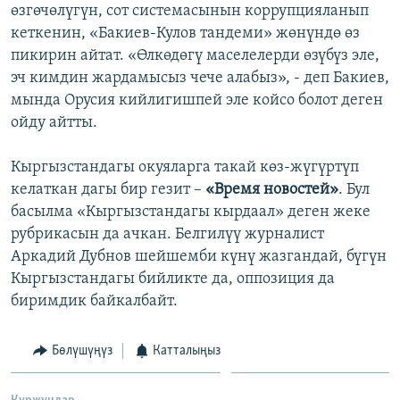
өзгөчөлүгүн, сот системасынын коррупцияланып
кеткенин, «Бакиев-Кулов тандеми» жөнүндө өз
пикирин айтат. «Өлкөдөгү маселелерди өзүбүз эле,
эч кимдин жардамысыз чече алабыз», - деп Бакиев,
мында Орусия кийлигишпей эле койсо болот деген
ойду айтты.
Кыргызстандагы окуяларга такай көз-жүгүртүп
келаткан дагы бир гезит –
«Время новостей»
. Бул
басылма «Кыргызстандагы кырдаал» деген жеке
рубрикасын да ачкан. Белгилүү журналист
Аркадий Дубнов шейшемби күнү жазгандай, бүгүн
Кыргызстандагы бийликте да, оппозиция да
биримдик байкалбайт.
Бөлүшүңүз
Катталыңыз