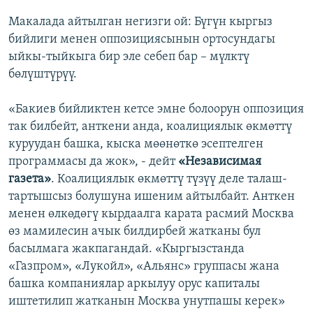
Макалада айтылган негизги ой: Бүгүн кыргыз
бийлиги менен оппозициясынын ортосундагы
ыйкы-тыйкыга бир эле себеп бар – мүлктү
бөлүштүрүү.
«Бакиев бийликтен кетсе эмне болоорун оппозиция
так билбейт, анткени анда, коалициялык өкмөттү
куруудан башка, кыска мөөнөткө эсептелген
программасы да жок», - дейт
«Независимая
газета»
. Коалициялык өкмөттү түзүү деле талаш-
тартышсыз болушуна ишеним айтылбайт. Анткен
менен өлкөдөгү кырдаалга карата расмий Москва
өз мамилесин ачык билдирбей жатканы бул
басылмага жакпагандай. «Кыргызстанда
«Газпром», «Лукойл», «Альянс» группасы жана
башка компаниялар аркылуу орус капиталы
иштетилип жатканын Москва унутпашы керек»