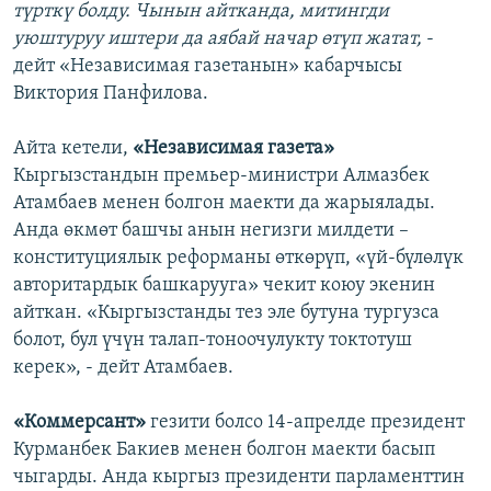
түрткү болду. Чынын айтканда, митингди
уюштуруу иштери да аябай начар өтүп жатат,
-
дейт «Независимая газетанын» кабарчысы
Виктория Панфилова.
Айта кетели,
«Независимая газета»
Кыргызстандын премьер-министри Алмазбек
Атамбаев менен болгон маекти да жарыялады.
Анда өкмөт башчы анын негизги милдети –
конституциялык реформаны өткөрүп, «үй-бүлөлүк
авторитардык башкарууга» чекит коюу экенин
айткан. «Кыргызстанды тез эле бутуна тургузса
болот, бул үчүн талап-тоноочулукту токтотуш
керек», - дейт Атамбаев.
«Коммерсант»
гезити болсо 14-апрелде президент
Курманбек Бакиев менен болгон маекти басып
чыгарды. Анда кыргыз президенти парламенттин