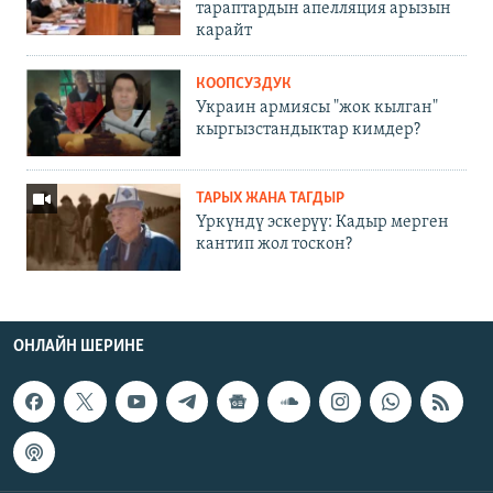
тараптардын апелляция арызын
карайт
КООПСУЗДУК
Украин армиясы "жок кылган"
кыргызстандыктар кимдер?
ТАРЫХ ЖАНА ТАГДЫР
Үркүндү эскерүү: Кадыр мерген
кантип жол тоскон?
ОНЛАЙН ШЕРИНЕ