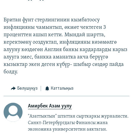
Британ фунт стерлингинин кымбатоосу
инфляцияны чамынтып, өкмөт чектеген 3
проценттен ашып кетти. Мындай шартта,
керектөөнү ооздуктап, инфляцияны көзөмөлгө
алууну көздөгөн Англия банкы кардарларды карыз
алууга эмес, банкка аманатка акча берүүгө
кызыктар экен деген күбүр- шыбыр сөздөр пайда
болду.
Бөлүшүңүз
Катталыңыз
Амирбек Азам уулу
"Азаттыктын" штаттан сырткаркы журналисти.
Санкт-Петербургдагы Финансы жана
экономика университетин аяктаган.