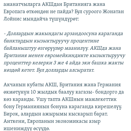
аманатчыларга АКШдан Британияга жана
Европага өткөндөн не пайда? Бул суроого Жонатан
Лойнис мындайча түшүндүрөт:
- Доллардын жакындагы арзандоосуна караганда
банктардын кызыктыруучу процентине
байланыштуу өзгөрүүлөр маанилүү. АКШда жана
Британия менен евромейкиндикте кызыктыруучу
проценттер келерки 3 же 4 айда эки башка жакты
көздөй кетет. Бул долларды алсыратат.
Акчанын кубаты АКШ, Британия жана Германия
өкмөтүнүн 10 жылдык баалуу кагазы- бондорго да
көз каранды. Ушу тапта АКШнын мамлекеттик
бону Германиянын бонуна караганда кирешелүү.
Бирок, алардын ажырымы кыскарып барат.
Анткени, Европанын экономикасы азыр
ишенимдүү өсүүдө.