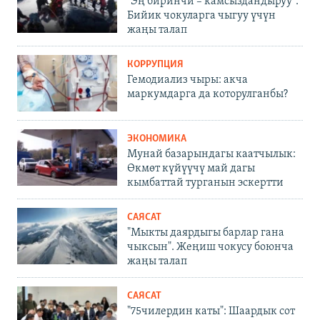
"Эң биринчи – камсыздандыруу".
Бийик чокуларга чыгуу үчүн
жаңы талап
КОРРУПЦИЯ
Гемодиализ чыры: акча
маркумдарга да которулганбы?
ЭКОНОМИКА
Мунай базарындагы каатчылык:
Өкмөт күйүүчү май дагы
кымбаттай турганын эскертти
САЯСАТ
"Мыкты даярдыгы барлар гана
чыксын". Жеңиш чокусу боюнча
жаңы талап
САЯСАТ
"75чилердин каты": Шаардык сот