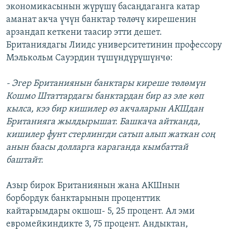
экономикасынын жүрүшү басаңдаганга катар
аманат акча үчүн банктар төлөчү кирешенин
арзандап кеткени таасир этти дешет.
Британиядагы Лиидс университетинин профессору
Мэлькольм Сауэрдин түшүндүрүшүнчө:
- Эгер Британиянын банктары киреше төлөмүн
Кошмо Штаттардагы банктардан бир аз эле көп
кылса, кээ бир кишилер өз акчаларын АКШдан
Британияга жылдырышат. Башкача айтканда,
кишилер фунт стерлингди сатып алып жаткан соң
анын баасы долларга караганда кымбаттай
баштайт.
Азыр бирок Британиянын жана АКШнын
борбордук банктарынын проценттик
кайтарымдары окшош- 5, 25 процент. Ал эми
евромейкиндикте 3, 75 процент. Андыктан,