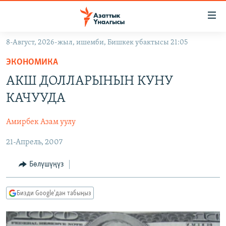
Линктер
Мазмунга
өтүңүз
8-Август, 2026-жыл, ишемби, Бишкек убактысы 21:05
Навигацияга
ЖАҢЫЛЫКТАР
өтүңүз
ЭКОНОМИКА
КЫРГЫЗСТАН
Издөөгө
АКШ ДОЛЛАРЫНЫН КУНУ
салыңыз
ДҮЙНӨ
КЫРГЫЗСТАН
КАЧУУДА
УКРАИНА
САЯСАТ
ДҮЙНӨ
Амирбек Азам уулу
АТАЙЫН ИЛИКТӨӨ
ЭКОНОМИКА
БОРБОР АЗИЯ
21-Апрель, 2007
ТВ ПРОГРАММАЛАР
МАДАНИЯТ
ПОДКАСТ
БҮГҮН АЗАТТЫКТА
Бөлүшүңүз
ӨЗГӨЧӨ ПИКИР
ЭКСПЕРТТЕР ТАЛДАЙТ
Бизди Google'дан табыңыз
БИЗ ЖАНА ДҮЙНӨ
Русский
ДАНИСТЕ