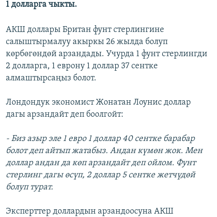
1 долларга чыкты.
АКШ доллары Британ фунт стерлингине
салыштырмалуу акыркы 26 жылда болуп
көрбөгөндөй арзандады. Учурда 1 фунт стерлингди
2 долларга, 1 еврону 1 доллар 37 сентке
алмаштырсаңыз болот.
Лондондук экономист Жонатан Лоунис доллар
дагы арзандайт деп боолгойт:
- Биз азыр эле 1 евро 1 доллар 40 сентке барабар
болот деп айтып жатабыз. Андан күмөн жок. Мен
доллар андан да көп арзандайт деп ойлом. Фунт
стерлинг дагы өсүп, 2 доллар 5 сентке жетчүдөй
болуп турат.
Эксперттер доллардын арзандоосуна АКШ