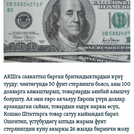
ОНЛАЙН ШЕРИНЕ
ЭЖЕ-СИҢДИЛЕР
АЗАТТЫК+
ЫҢГАЙСЫЗ СУРООЛОР
ЭЕ/АРнун бардык сайттары
АКШга саякаттап барган британдыктардын күнү
тууду: чөнтөгүндө 50 фунт стерлинги болсо, аны 100
долларга алмаштырып, товарларды аянбай алышчу
болушту. Ал эми евро акчалуу Европа үчүн доллар
арзандаган сайын, товардын өздүк наркы өсүп,
Кошмо Штаттарга товар сатуу кыйындап барат.
Ошентип, үстүбүздөгү аптада жарым фунт
стерлингдин куну акыркы 26 жылда биринчи жолу