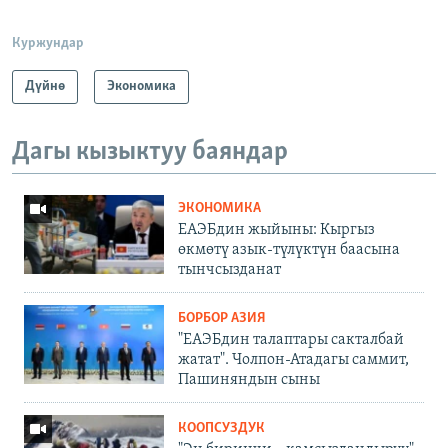
Куржундар
Дүйнө
Экономика
Дагы кызыктуу баяндар
ЭКОНОМИКА
ЕАЭБдин жыйыны: Кыргыз
өкмөтү азык-түлүктүн баасына
тынчсызданат
БОРБОР АЗИЯ
"ЕАЭБдин талаптары сакталбай
жатат". Чолпон-Атадагы саммит,
Пашиняндын сыны
КООПСУЗДУК