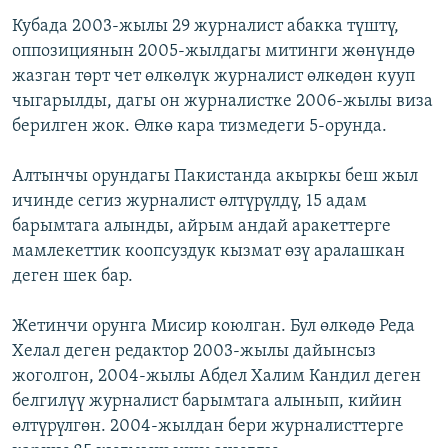
Кубада 2003-жылы 29 журналист абакка түштү,
оппозициянын 2005-жылдагы митинги жөнүндө
жазган төрт чет өлкөлүк журналист өлкөдөн кууп
чыгарылды, дагы он журналистке 2006-жылы виза
берилген жок. Өлкө кара тизмедеги 5-орунда.
Алтынчы орундагы Пакистанда акыркы беш жыл
ичинде сегиз журналист өлтүрүлдү, 15 адам
барымтага алынды, айрым андай аракеттерге
мамлекеттик коопсуздук кызмат өзү аралашкан
деген шек бар.
Жетинчи орунга Мисир коюлган. Бул өлкөдө Реда
Хелал деген редактор 2003-жылы дайынсыз
жоголгон, 2004-жылы Абдел Халим Кандил деген
белгилүү журналист барымтага алынып, кийин
өлтүрүлгөн. 2004-жылдан бери журналисттерге