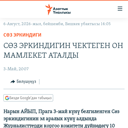
Линктер
Мазмунга
өтүңүз
6-Август, 2026-жыл, бейшемби, Бишкек убактысы 14:05
Навигацияга
ЖАҢЫЛЫКТАР
өтүңүз
СӨЗ ЭРКИНДИГИ
КЫРГЫЗСТАН
Издөөгө
СӨЗ ЭРКИНДИГИН ЧЕКТЕГЕН ОН
салыңыз
ДҮЙНӨ
КЫРГЫЗСТАН
МАМЛЕКЕТ АТАЛДЫ
УКРАИНА
САЯСАТ
ДҮЙНӨ
3-Май, 2007
АТАЙЫН ИЛИКТӨӨ
ЭКОНОМИКА
БОРБОР АЗИЯ
ТВ ПРОГРАММАЛАР
Бөлүшүңүз
МАДАНИЯТ
ПОДКАСТ
БҮГҮН АЗАТТЫКТА
Бизди Google'дан табыңыз
ӨЗГӨЧӨ ПИКИР
ЭКСПЕРТТЕР ТАЛДАЙТ
Нарын АЙЫП, Прага 3-май күнү белгиленген Сөз
БИЗ ЖАНА ДҮЙНӨ
Русский
эркиндигинин эл аралык күнү алдында
ДАНИСТЕ
Журналисттерди коргоо комитети дүйнөдөгү 10