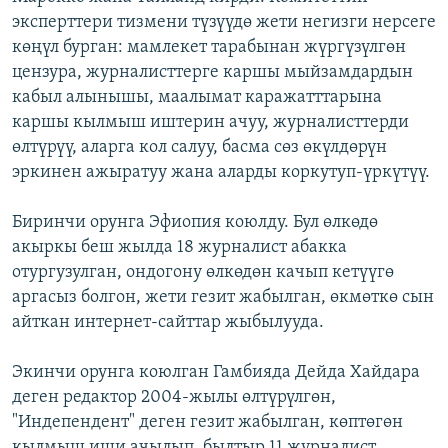
эксперттери тизмени түзүүдө жети негизги нерсеге
көңүл бурган: мамлекет тарабынан жүргүзүлгөн
цензура, журналисттерге каршы мыйзамдардын
кабыл алынышы, маалымат каражатттарына
каршы кылмыш иштерин ачуу, журналисттерди
өлтүрүү, аларга кол салуу, басма сөз өкүлдөрүн
эркинен ажыратуу жана аларды коркутуп-үркүтүү.
Биринчи орунга Эфиопия коюлду. Бул өлкөдө
акыркы беш жылда 18 журналист абакка
отургузулган, ондогону өлкөдөн качып кетүүгө
аргасыз болгон, жети гезит жабылган, өкмөткө сын
айткан интернет-сайттар жыбылууда.
Экинчи орунга коюлган Гамбияда Дейда Хайдара
деген редактор 2004-жылы өлтүрүлгөн,
"Индепендент" деген гезит жабылган, көптөгөн
кылмыш иши ачылып, былтыр 11 журналист