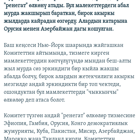
"ренегат" өлкөнү атады. Бул малекеттердеги абал
ОНЛАЙН ШЕРИНЕ
ЭЖЕ-СИҢДИЛЕР
мурда жакшырып бараткан, бирок акыркы
АЗАТТЫК+
жылдарда кайрадан өзгөрдү. Алардын катарына
ЫҢГАЙСЫЗ СУРООЛОР
Орусия менен Азербайжан дагы кошулган.
Баш кеңсеси Нью-Йорк шаарында жайгашкан
ЭЕ/АРнун бардык сайттары
Комитеттин айтымында, тизмеге кирген
мамлекеттердин көпчүлүгүндө мындан беш-алты
жыл мурда сөз эркиндиги бир кыйла жакшы
абалда болчу, бирок алардын жетекчилиги акыркы
мезгилде андай эркиндикти бир топ чектеди,
ошондуктан бул мамлекеттерди "чыккынчы"
өлкөлөр деп атаса болот.
Комитет түзгөн андай "ренегат" өлкөлөр тизмесине
Эфиопия, Гамбия, Орусия, Конго демократиялык
жумурияты, Куба, Пакистан, Мисир, Азербайджан,
Марокко жана Таиланд кирди. Комитеттин