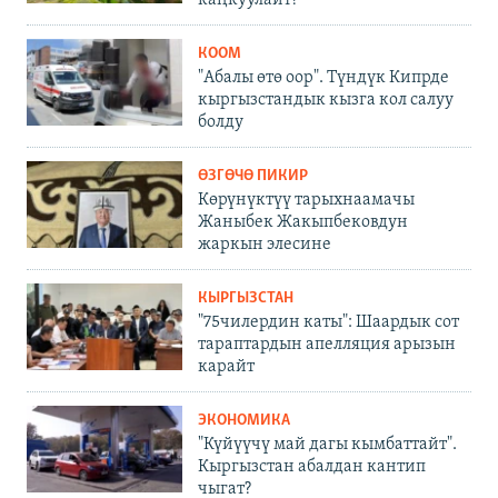
КООМ
"Абалы өтө оор". Түндүк Кипрде
кыргызстандык кызга кол салуу
болду
ӨЗГӨЧӨ ПИКИР
Көрүнүктүү тарыхнаамачы
Жаныбек Жакыпбековдун
жаркын элесине
КЫРГЫЗСТАН
"75чилердин каты": Шаардык сот
тараптардын апелляция арызын
карайт
ЭКОНОМИКА
"Күйүүчү май дагы кымбаттайт".
Кыргызстан абалдан кантип
чыгат?