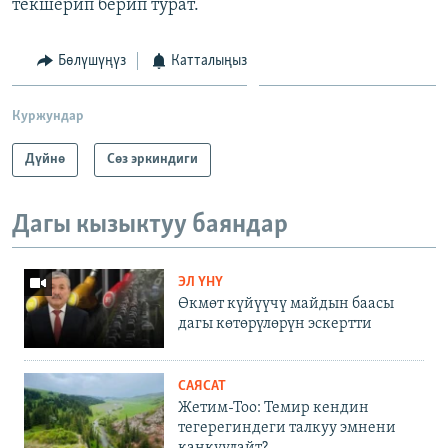
текшерип берип турат.
Бөлүшүңүз
Катталыңыз
Куржундар
Дүйнө
Сөз эркиндиги
Дагы кызыктуу баяндар
ЭЛ ҮНҮ
Өкмөт күйүүчү майдын баасы
дагы көтөрүлөрүн эскертти
САЯСАТ
Жетим-Тоо: Темир кендин
тегерегиндеги талкуу эмнени
каңкуулайт?