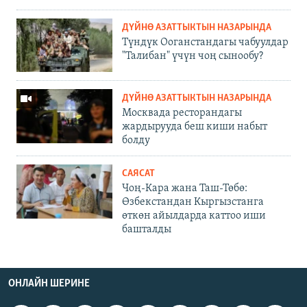
ДҮЙНӨ АЗАТТЫКТЫН НАЗАРЫНДА
Түндүк Ооганстандагы чабуулдар
"Талибан" үчүн чоң сынообу?
ДҮЙНӨ АЗАТТЫКТЫН НАЗАРЫНДА
Москвада ресторандагы
жардырууда беш киши набыт
болду
САЯСАТ
Чоң-Кара жана Таш-Төбө:
Өзбекстандан Кыргызстанга
өткөн айылдарда каттоо иши
башталды
ОНЛАЙН ШЕРИНЕ