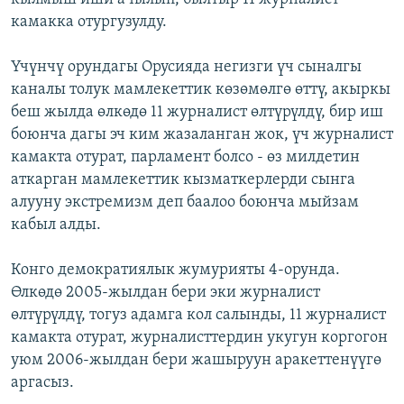
камакка отургузулду.
Үчүнчү орундагы Орусияда негизги үч сыналгы
каналы толук мамлекеттик көзөмөлгө өттү, акыркы
беш жылда өлкөдө 11 журналист өлтүрүлдү, бир иш
боюнча дагы эч ким жазаланган жок, үч журналист
камакта отурат, парламент болсо - өз милдетин
аткарган мамлекеттик кызматкерлерди сынга
алууну экстремизм деп баалоо боюнча мыйзам
кабыл алды.
Конго демократиялык жумурияты 4-орунда.
Өлкөдө 2005-жылдан бери эки журналист
өлтүрүлдү, тогуз адамга кол салынды, 11 журналист
камакта отурат, журналисттердин укугун коргогон
уюм 2006-жылдан бери жашыруун аракеттенүүгө
аргасыз.