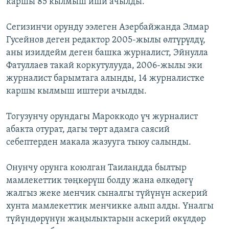
каршы 85 кылмыш иши ачылды.
Сегизинчи орунду ээлеген Азербайжанда Элмар
Гусейнов деген редактор 2005-жылы өлтүрүлдү,
аны изилдейм деген башка журналист, Эйнулла
Фатуллаев такай коркутулууда, 2006-жылы эки
журналист барымтага алынды, 14 журналистке
каршы кылмыш иштери ачылды.
Тогузунчу орундагы Мароккодо үч журналист
абакта отурат, дагы төрт адамга саясий
себептерден макала жазууга тыюу салынды.
Онунчу орунга коюлган Таиландда былтыр
мамлекеттик төңкөрүш болду жана өлкөдөгү
жалгыз жеке менчик сыналгы түйүнүн аскерий
хунта мамлекеттик менчикке алып алды. Үналгы
түйүндөрүнүн жаңылыктарын аскерий өкүлдөр