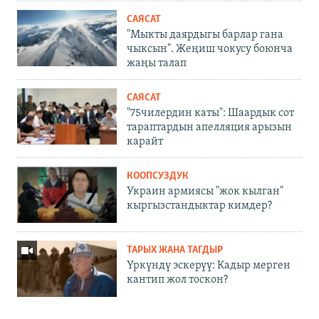
САЯСАТ
"Мыкты даярдыгы барлар гана
чыксын". Жеңиш чокусу боюнча
жаңы талап
САЯСАТ
"75чилердин каты": Шаардык сот
тараптардын апелляция арызын
карайт
КООПСУЗДУК
Украин армиясы "жок кылган"
кыргызстандыктар кимдер?
ТАРЫХ ЖАНА ТАГДЫР
Үркүндү эскерүү: Кадыр мерген
кантип жол тоскон?