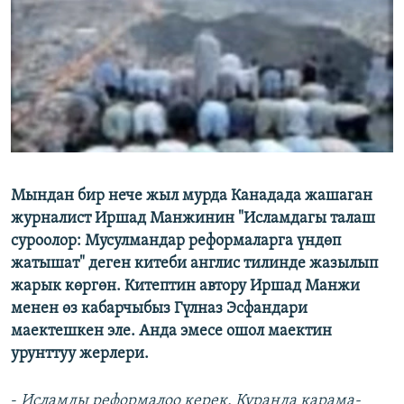
ОНЛАЙН ШЕРИНЕ
ЭЖЕ-СИҢДИЛЕР
АЗАТТЫК+
ЫҢГАЙСЫЗ СУРООЛОР
ЭЕ/АРнун бардык сайттары
Мындан бир нече жыл мурда Канадада жашаган
журналист Иршад Манжинин "Исламдагы талаш
суроолор: Мусулмандар реформаларга үндөп
жатышат" деген китеби англис тилинде жазылып
жарык көргөн. Китептин автору Иршад Манжи
менен өз кабарчыбыз Гүлназ Эсфандари
маектешкен эле. Анда эмесе ошол маектин
урунттуу жерлери.
-
Исламды реформалоо керек, Куранда карама-