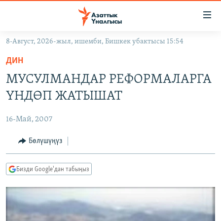
Линктер
Мазмунга
өтүңүз
8-Август, 2026-жыл, ишемби, Бишкек убактысы 15:54
Навигацияга
ЖАҢЫЛЫКТАР
өтүңүз
ДИН
КЫРГЫЗСТАН
Издөөгө
МУСУЛМАНДАР РЕФОРМАЛАРГА
салыңыз
ДҮЙНӨ
КЫРГЫЗСТАН
ҮНДӨП ЖАТЫШАТ
УКРАИНА
САЯСАТ
ДҮЙНӨ
16-Май, 2007
АТАЙЫН ИЛИКТӨӨ
ЭКОНОМИКА
БОРБОР АЗИЯ
ТВ ПРОГРАММАЛАР
Бөлүшүңүз
МАДАНИЯТ
ПОДКАСТ
БҮГҮН АЗАТТЫКТА
Бизди Google'дан табыңыз
ӨЗГӨЧӨ ПИКИР
ЭКСПЕРТТЕР ТАЛДАЙТ
БИЗ ЖАНА ДҮЙНӨ
Русский
ДАНИСТЕ