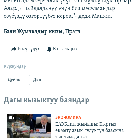
менен адамкерчилик үчүн көп мүмкүндүктөр бар.
Аларды пайдалдануу үчүн биз мусулмандар
өзүбүздү өзгөртүүбүз керек,"- деди Манжи.
Баян Жумакадыр кызы, Прага
Бөлүшүңүз
Катталыңыз
Куржундар
Дүйнө
Дин
Дагы кызыктуу баяндар
ЭКОНОМИКА
ЕАЭБдин жыйыны: Кыргыз
өкмөтү азык-түлүктүн баасына
тынчсызданат