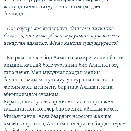
жөнүндө ачык айтууга жол ачтыңыз, деп
баяндады.
-
Сиз өзүңүз лесбиянкасыз, башкача айтканда
бачасыз, ошол эле убакта мусулман парызын так
аткарган адамсыз. Муну кантип түшүндүрөсүз?
- Баардык нерсе бир Алланын амири менен болот,
кимдин кандай боло турганын бир Алланын өзү
гана чечет. Мен мусулмандардан менин
бачалыгымды макул алуусун суранып жаткан
жерим жок, мен муну бир гана Алладан жана
абийиримден суранам.
Куранда дискуссиялар менен талаштарга жем
таштаган көп жерлер бар экенин айткым келет.
Мисалы анда "Алла баардык нерсени жакшы
кылып жараткан, Алланын амирисиз бир да нерсе