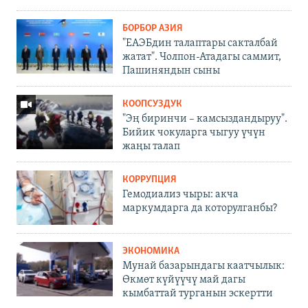
БОРБОР АЗИЯ
"ЕАЭБдин талаптары сакталбай
жатат". Чолпон-Атадагы саммит,
Пашиняндын сыны
КООПСУЗДУК
"Эң биринчи – камсыздандыруу".
Бийик чокуларга чыгуу үчүн
жаңы талап
КОРРУПЦИЯ
Гемодиализ чыры: акча
маркумдарга да которулганбы?
ЭКОНОМИКА
Мунай базарындагы каатчылык:
Өкмөт күйүүчү май дагы
кымбаттай турганын эскертти