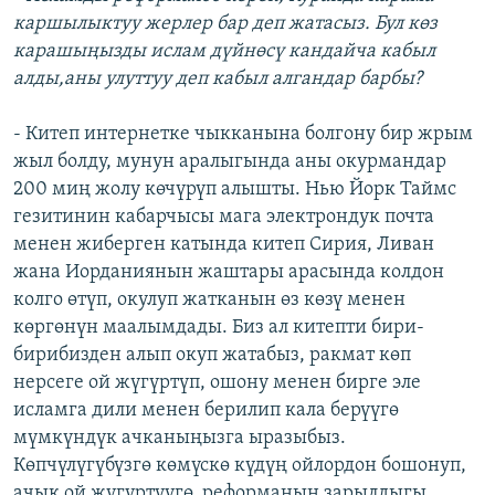
каршылыктуу жерлер бар деп жатасыз. Бул көз
карашыңызды ислам дүйнөсү кандайча кабыл
алды,аны улуттуу деп кабыл алгандар барбы?
- Китеп интернетке чыкканына болгону бир жрым
жыл болду, мунун аралыгында аны окурмандар
200 миң жолу көчүрүп алышты. Нью Йорк Таймс
гезитинин кабарчысы мага электрондук почта
менен жиберген катында китеп Сирия, Ливан
жана Иорданиянын жаштары арасында колдон
колго өтүп, окулуп жатканын өз көзү менен
көргөнүн маалымдады. Биз ал китепти бири-
бирибизден алып окуп жатабыз, ракмат көп
нерсеге ой жүгүртүп, ошону менен бирге эле
исламга дили менен берилип кала берүүгө
мүмкүндүк ачканыңызга ыразыбыз.
Көпчүлүгүбүзгө көмүскө күдүң ойлордон бошонуп,
ачык ой жүгүртүүгө, реформанын зарылдыгы