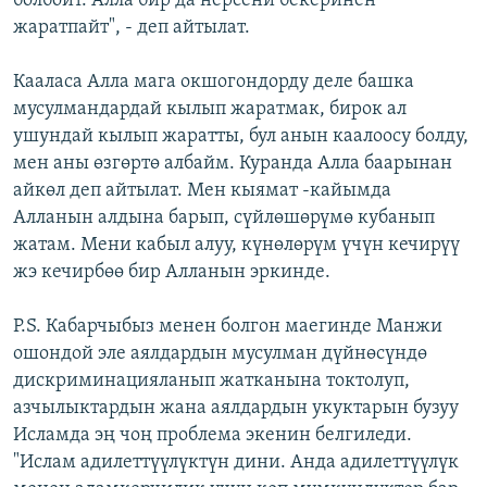
болбойт. Алла бир да нерсени бекеринен
жаратпайт", - деп айтылат.
Кааласа Алла мага окшогондорду деле башка
мусулмандардай кылып жаратмак, бирок ал
ушундай кылып жаратты, бул анын каалоосу болду,
мен аны өзгөртө албайм. Куранда Алла баарынан
айкөл деп айтылат. Мен кыямат -кайымда
Алланын алдына барып, сүйлөшөрүмө кубанып
жатам. Мени кабыл алуу, күнөлөрүм үчүн кечирүү
жэ кечирбөө бир Алланын эркинде.
P.S. Кабарчыбыз менен болгон маегинде Манжи
ошондой эле аялдардын мусулман дүйнөсүндө
дискриминацияланып жатканына токтолуп,
азчылыктардын жана аялдардын укуктарын бузуу
Исламда эң чоң проблема экенин белгиледи.
"Ислам адилеттүүлүктүн дини. Анда адилеттүүлүк