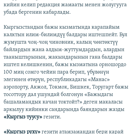
кийин келип редакция жамааты менен жолугууга
убада бергенин кабарлады.
Кыргызстандын бажы кызматында карапайым
калктын илим-билимдүү балдары иштешпейт. Бул
жумушта чоң-чоң чиновник, калың чөнтөктүү
байлардын жана алдым-жуттумдардын, алардын
тааныштарынын, жакындарынын гана балдары
иштеп келишкенин, бажы кызматына орношордо
100 миң сомго чейин пара берип, үбүлөнүн
элегинен өтөрүн, республикадагы «Манас»
аэропорту, Акжол, Токмок, Бишкек, Торугарт бажы
тосоттору дал ушундай болгонун «Бажыдагы
башаламандык качан токтойт?» деген макаласы
аркылуу кийинки сандарында баяндарын жазды
«Кыргыз туусу»
гезити.
«Кыргыз руху»
гезити атамзамандан бери карай