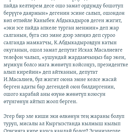
пайда келтирем десе ошо замат ордумду бошотуп
берүүгө даярмын» дегенин эсине салып, ошондон
көп өтпөйле Каныбек Абдыкадыров деген жигит,
«эки эсе пайда апкеле турган менмин» деп жар
салганын, буга сиз эмне дээр элеңиз деп суроо
салганда мамкатчы, К.Абдыкадыровдун катын
окуганын, ошол замат депутат Исках Масалиевге
телефон чалып, «ушундай жардамчыңыз бар экен,
мүмкүн болсо мага жөнөтүп койсоңуз, президентке
алып кирейин» деп айтканын, депутат
И.Масалиев, бул жигит оюна эмне келсе жасай
берген адаты бар дегендей оюн билдиргенин,
ошого карабай аны өзүнө жөнөтүп коюсун
өтүнгөнүн айтып жооп берген.
Эгер бир эле киши эки өлкөнүн тең жараны болуп
туруп, мисалы ал Кыргызстанда кылмыш кылып
Орусияга кире качса кандай болот? Эсиңиздерде