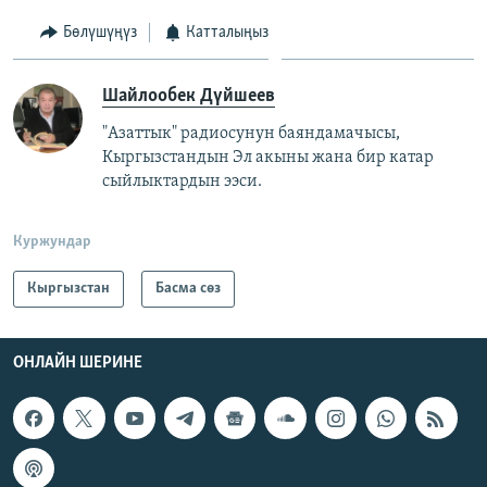
Бөлүшүңүз
Катталыңыз
Шайлообек Дүйшеев
"Азаттык" радиосунун баяндамачысы,
Кыргызстандын Эл акыны жана бир катар
сыйлыктардын ээси.
Куржундар
Кыргызстан
Басма сөз
ОНЛАЙН ШЕРИНЕ