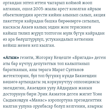
органдан эптеп иттен чыгарып коймой жооп
алганын, ошол 2005-жылы арест коюлган айрым
обьектилердин арести кийин алынып салып, акция
пакеттери кайрадан башка бирөөлөргө сатылып,
кыскасы Акаев калың элдин жон терисинен
кайыш тилип жүрүп топтогон мүлк бүгүн кайрадан
өз ара бөлүштүрүлүп, устукандалып кеткенин
кейиш менен кеп кылган.
«Агым»
гезити, Жогорку Кеңеште «Бригада» деген
аты бар күчтүү депутаттык топ калыптанып
баратканын, аны төрага Марат Султанов
жетектээрин, бул топ бүгүнкү күндө Бакиевдин
көшөгө артындагы эң коркунучтуу оппозициясы
экендигин, Акаевдин уулу Айдардын жакын
досторунун бири Эрик Акматов деген жигит Үсөн
Сыдыковдун «Манас» аэропортуна президенттик
кылган уулуна орунбасар болуп келгенин, азыркы