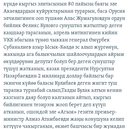
күндө кыргыз элитасынын 80 пайызы баягы эле
Акаевдардын куйруктарынан турарын, баса Орусия
элчилигинен ооп түшкөн Апас Жумагуловдун ордун
бийлик Феликс Куловго сунуштап жатыптыр деген
каңшаар тараганын, апрель митингинен кийин
УКК абагына түнөп чыккан генерал Өмүрбек
Субаналиев азыр Ысык-Көлдө эс алып жүргөнүн,
жакында ага балыкчылык шайлоочулардын айрым
өкүлдөрүнөн депутат болуп бер деген сунуштар
түшүп жатканын, казак президенти Нурсултан
Назарбаевдин 2 миллиард доллар байлыгы бар
экинчи күйөө баласы Кулибаев деген жигит туш
тарапка турнабай салып,Талды Булак алтын кенин
казганга даяр болуп калганын айтып, кыргыз
бийлигинен тезирээк жооп берет деп күтүп
атканын, ошондой эле «Агым» гезити премьер-
министр Алмаз Атамбаевди жаңы конушуна келип
кетүүгө чакырганын, өкмөт башчысы бир жумадан