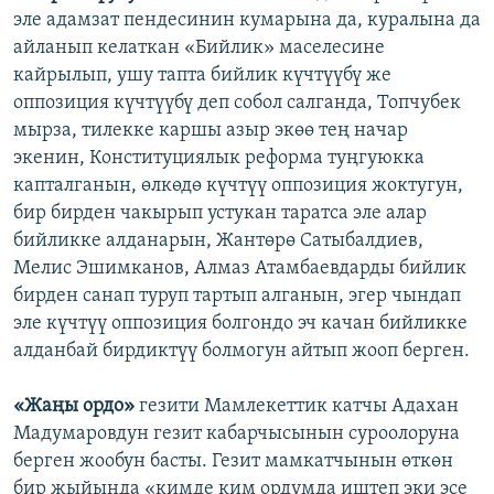
эле адамзат пендесинин кумарына да, куралына да
айланып келаткан «Бийлик» маселесине
кайрылып, ушу тапта бийлик күчтүүбү же
оппозиция күчтүүбү деп собол салганда, Топчубек
мырза, тилекке каршы азыр экөө тең начар
экенин, Конституциялык реформа туңгуюкка
капталганын, өлкөдө күчтүү оппозиция жоктугун,
бир бирден чакырып устукан таратса эле алар
бийликке алданарын, Жантөрө Сатыбалдиев,
Мелис Эшимканов, Алмаз Атамбаевдарды бийлик
бирден санап туруп тартып алганын, эгер чындап
эле күчтүү оппозиция болгондо эч качан бийликке
алданбай бирдиктүү болмогун айтып жооп берген.
«Жаңы ордо»
гезити Мамлекеттик катчы Адахан
Мадумаровдун гезит кабарчысынын суроолоруна
берген жообун басты. Гезит мамкатчынын өткөн
бир жыйында «кимде ким ордумда иштеп эки эсе