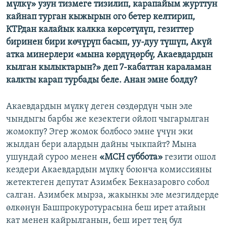
мүлкү» узун тизмеге тизилип, карапайым журттун
ОНЛАЙН ШЕРИНЕ
ЭЖЕ-СИҢДИЛЕР
кайнап турган кыжырын ого бетер келтирип,
АЗАТТЫК+
КТРдан калайык калкка көрсөтүлүп, гезиттер
биринен бири көчүрүп басып, уу-дуу түшүп, Акүй
ЫҢГАЙСЫЗ СУРООЛОР
атка минерлери «мына көрдүңөрбү, Акаевдардын
кылган кылыктарын?» деп 7-кабаттан караламан
ЭЕ/АРнун бардык сайттары
калкты карап турбады беле. Анан эмне болду?
Акаевдардын мүлкү деген сөздөрдүн чын эле
чындыгы барбы же кезектеги ойлоп чыгарылган
жомокпу? Эгер жомок болбосо эмне үчүн эки
жылдан бери алардын дайны чыкпайт? Мына
ушундай суроо менен
«МСН суббота»
гезити ошол
кездери Акаевдардын мүлкү боюнча комиссияны
жетектеген депутат Азимбек Бекназаровго собол
салган. Азимбек мырза, жакынкы эле мезгилдерде
өлкөнүн Башпрокуротурасына беш ирет атайын
кат менен кайрылганын, беш ирет тең бул