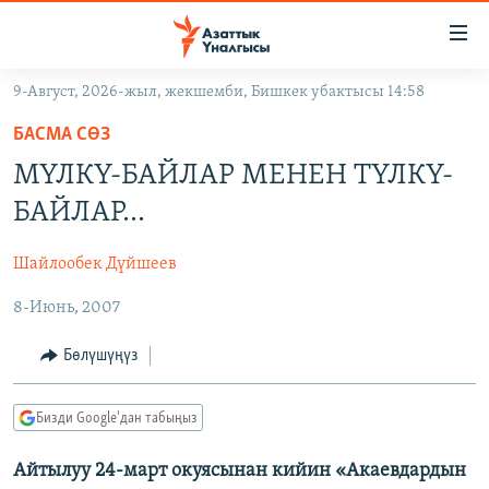
Линктер
Мазмунга
өтүңүз
9-Август, 2026-жыл, жекшемби, Бишкек убактысы 14:58
Навигацияга
ЖАҢЫЛЫКТАР
өтүңүз
БАСМА СӨЗ
КЫРГЫЗСТАН
Издөөгө
МҮЛКҮ-БАЙЛАР МЕНЕН ТҮЛКҮ-
салыңыз
ДҮЙНӨ
КЫРГЫЗСТАН
БАЙЛАР…
УКРАИНА
САЯСАТ
ДҮЙНӨ
Шайлообек Дүйшеев
АТАЙЫН ИЛИКТӨӨ
ЭКОНОМИКА
БОРБОР АЗИЯ
8-Июнь, 2007
ТВ ПРОГРАММАЛАР
МАДАНИЯТ
ПОДКАСТ
БҮГҮН АЗАТТЫКТА
Бөлүшүңүз
ӨЗГӨЧӨ ПИКИР
ЭКСПЕРТТЕР ТАЛДАЙТ
Бизди Google'дан табыңыз
БИЗ ЖАНА ДҮЙНӨ
Русский
Айтылуу 24-март окуясынан кийин «Акаевдардын
ДАНИСТЕ