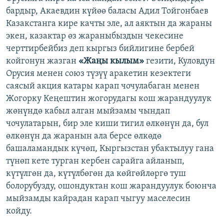
бардыр, Акаевдин күйөө баласы Адил Тойгонбаев
Казакстанга кире качты эле, ал аяктын да жараны
экен, казактар өз жараныбыздын чекесине
черттирбейбиз деп кыргыз бийлигине бербей
койгонун жазган
«Жаңы кылым»
гезити, Куловдун
Орусия менен союз түзүү аракетин кезектеги
саясый акция катары карап чочулабаган менен
Жогорку Кеңештин жогорудагы кош жарандуулук
жөнүндө кабыл алган мыйзамы чындап
чочулатарын, бир эле киши тигил өлкөнүн да, бул
өлкөнүн да жаранын ала берсе өлкөдө
башаламандык күчөп, Кыргызстан убактылуу гана
түнөп кете турган кербен сарайга айланып,
күтүлгөн да, күтүлбөгөн да көйгөйлөргө туш
болорубузду, ошондуктан кош жарандуулук боюнча
мыйзамды кайрадан карап чыгуу маселесин
койду.