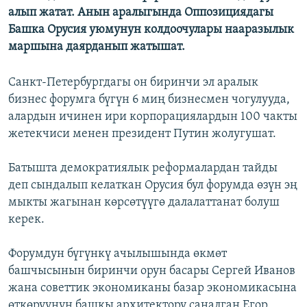
алып жатат. Анын аралыгында Оппозициядагы
Башка Орусия уюмунун колдоочулары нааразылык
маршына даярданып жатышат.
Санкт-Петербургдагы он биринчи эл аралык
бизнес форумга бүгүн 6 миң бизнесмен чогулууда,
алардын ичинен ири корпорациялардын 100 чакты
жетекчиси менен президент Путин жолугушат.
Батышта демократиялык реформалардан тайды
деп сындалып келаткан Орусия бул форумда өзүн эң
мыкты жагынан көрсөтүүгө далалаттанат болуш
керек.
Форумдун бүгүнкү ачылышында өкмөт
башчысынын биринчи орун басары Сергей Иванов
жана советтик экономиканы базар экономикасына
өткөрүүнүн башкы архитектору саналган Егор