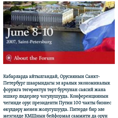
ОНЛАЙН ШЕРИНЕ
ЭЖЕ-СИҢДИЛЕР
АЗАТТЫК+
ЫҢГАЙСЫЗ СУРООЛОР
ЭЕ/АРнун бардык сайттары
Кабарларда айтылгандай, Орусиянын Санкт-
Петербург шаарындагы эл аралык экономикалык
форумга төгөрөктүн төрт бурчунан саясий жана
ишкер лидерлер чогулушууда. Конференциянын
чегинде орус президенти Путин 100 чакты бизнес
өкүлдөрү менен жолугушууда. Питерде бир эле
мезгилде КМШнын бейформал саммити да орун