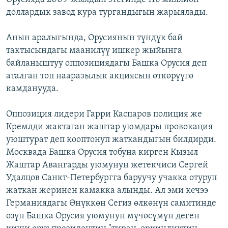
доллардык завод кура тургандыгын жарыялады.
Анын аралыгында, Орусиянын түндүк бай
тактысындагы маанилүү ишкер жыйынга
байланыштуу оппозициядагы Башка Орусия деп
аталган топ нааразылык акциясын өткөрүүгө
камданууда.
Оппозиция лидери Гарри Каспаров полиция же
Кремлди жактаган жаштар уюмдары провокация
уюштурат деп кооптонуп жаткандыгын билдирди.
Москвада Башка Орусия тобуна кирген Кызыл
Жаштар Авангарды уюмунун жетекчиси Сергей
Удалцов Санкт-Петербургга баруучу учакка отуруп
жаткан жеринен камакка алынды. Ал эми кечээ
Германиядагы Өнүккөн Сегиз өлкөнүн самитинде
өзүн Башка Орусия уюмунун мүчөсүмүн деген