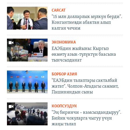
САЯСАТ
"15 млн долларлык мүлкүн берди".
Конгантиевди абактан алып
калган чечим
ЭКОНОМИКА
ЕАЭБдин жыйыны: Кыргыз
өкмөтү азык-түлүктүн баасына
тынчсызданат
БОРБОР АЗИЯ
"ЕАЭБдин талаптары сакталбай
жатат". Чолпон-Атадагы саммит,
Пашиняндын сыны
КООПСУЗДУК
"Эң биринчи – камсыздандыруу".
Бийик чокуларга чыгуу үчүн
жаңы талап