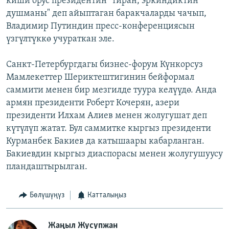
киши орус президентин "тиран, эркиндиктин
душманы" деп айыптаган баракчаларды чачып,
Владимир Путиндин пресс-конференциясын
үзгүлтүккө учураткан эле.
Санкт-Петербургдагы бизнес-форум Күнкорсуз
Мамлекеттер Шериктештигинин бейформал
саммити менен бир мезгилде туура келүүдө. Анда
армян президенти Роберт Кочерян, азери
президенти Илхам Алиев менен жолугушат деп
күтүлүп жатат. Бул саммитке кыргыз президенти
Курманбек Бакиев да катышаары кабарланган.
Бакиевдин кыргыз диаспорасы менен жолугушуусу
пландаштырылган.
Бөлүшүңүз
Катталыңыз
Жаңыл Жусупжан