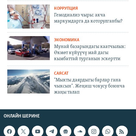
КОРРУПЦИЯ
Гемодиализ чыры: акча
маркумдарга да которулганбы?
ЭКОНОМИКА
Мунай базарындагы каатчылык:
Өкмөт күйүүчү май дагы
кымбаттай турганын эскертти
САЯСАТ
"Мыкты даярдыгы барлар гана
чыксын". Жеңиш чокусу боюнча
жаңы талап
ОНЛАЙН ШЕРИНЕ