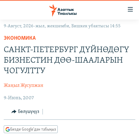
Линктер
Мазмунга
өтүңүз
9-Август, 2026-жыл, жекшемби, Бишкек убактысы 14:55
Навигацияга
ЖАҢЫЛЫКТАР
өтүңүз
ЭКОНОМИКА
КЫРГЫЗСТАН
Издөөгө
САНКТ-ПЕТЕРБУРГ ДҮЙНӨДӨГҮ
салыңыз
ДҮЙНӨ
КЫРГЫЗСТАН
БИЗНЕСТИН ДӨӨ-ШААЛАРЫН
УКРАИНА
САЯСАТ
ДҮЙНӨ
ЧОГУЛТТУ
АТАЙЫН ИЛИКТӨӨ
ЭКОНОМИКА
БОРБОР АЗИЯ
Жаңыл Жусупжан
ТВ ПРОГРАММАЛАР
МАДАНИЯТ
9-Июнь, 2007
ПОДКАСТ
БҮГҮН АЗАТТЫКТА
ӨЗГӨЧӨ ПИКИР
ЭКСПЕРТТЕР ТАЛДАЙТ
Бөлүшүңүз
БИЗ ЖАНА ДҮЙНӨ
Русский
Бизди Google'дан табыңыз
ДАНИСТЕ