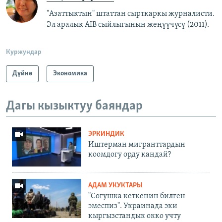
"Азаттыктын" штаттан сырткаркы журналисти.
Эл аралык AIB сыйлыгынын жеңүүчүсү (2011).
Куржундар
Дүйнө
Экономика
Дагы кызыктуу баяндар
ЭРКИНДИК
Иштерман мигранттардын
коомдогу орду кандай?
АДАМ УКУКТАРЫ
"Согушка кеткенин билген
эмеспиз". Украинада эки
кыргызстандык окко учту