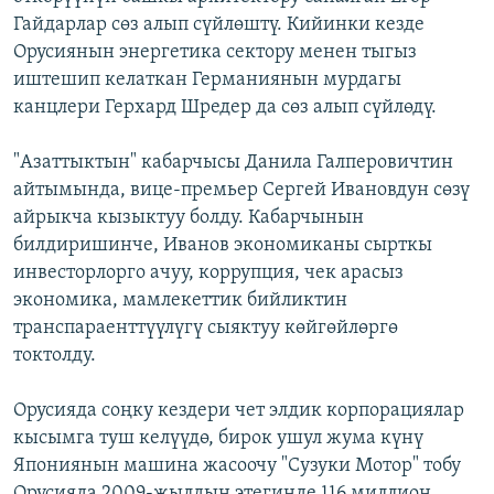
Гайдарлар сөз алып сүйлөштү. Кийинки кезде
Орусиянын энергетика сектору менен тыгыз
иштешип келаткан Германиянын мурдагы
канцлери Герхард Шредер да сөз алып сүйлөдү.
"Азаттыктын" кабарчысы Данила Галперовичтин
айтымында, вице-премьер Сергей Ивановдун сөзү
айрыкча кызыктуу болду. Кабарчынын
билдиришинче, Иванов экономиканы сырткы
инвесторлорго ачуу, коррупция, чек арасыз
экономика, мамлекеттик бийликтин
транспараенттүүлүгү сыяктуу көйгөйлөргө
токтолду.
Орусияда соңку кездери чет элдик корпорациялар
кысымга туш келүүдө, бирок ушул жума күнү
Япониянын машина жасоочу "Сузуки Мотор" тобу
Орусияда 2009-жылдын этегинде 116 миллион